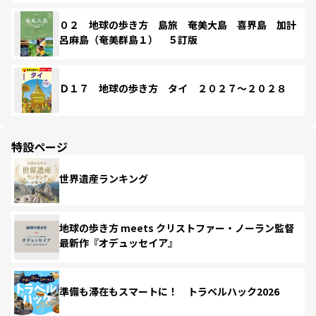
０２ 地球の歩き方 島旅 奄美大島 喜界島 加計
呂麻島（奄美群島１） ５訂版
Ｄ１７ 地球の歩き方 タイ ２０２７～２０２８
特設ページ
世界遺産ランキング
地球の歩き方 meets クリストファー・ノーラン監督
最新作『オデュッセイア』
準備も滞在もスマートに！ トラベルハック2026