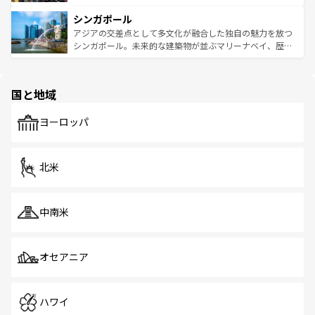
るはずだ。 なお、新着のベトナム情報は
コンテンツ一覧
を
は世界的に有名で、屋台から高級レストランまで味覚を刺
的なアートスポット、そして歴史と現代が融合した町並
参照してほしい。
シンガポール
激する。気候は一年中温暖で、どの季節にも異なる楽しみ
み、どこを訪れても感動するはず。観光スポットが密集し
が待っている。親しみやすいタイの人々、仏教を中心とし
ており、効率よく見どころを回れるのも魅力。息をのむよ
アジアの交差点として多文化が融合した独自の魅力を放つ
た文化、そして多様な観光資源が、訪れる旅人を魅了し続
うな絶景から文化的な体験まで、香港を存分に楽しみ尽く
シンガポール。未来的な建築物が並ぶマリーナベイ、歴史
ける。 なお、新着のタイ情報は
コンテンツ一覧
を参照して
そう。 なお、新着の香港情報は
コンテンツ一覧
を参照して
と伝統を感じられるエスニックタウン、多数の緑豊かな公
ほしい。
ほしい。
園や自然保護区など、自然が調和した近代的な景観と文化
の多様性あふれるカラフルな町は、どこを歩いても新しい
国と地域
発見がある。さらに、治安のよさや充実した公共交通機関
も、旅行者にとっては魅力的なポイント。グルメも豊富
で、ホーカーズは地元の風情を楽しめる外せないスポット
ヨーロッパ
だ。訪れる人を飽きさせないシンガポールで、多様な魅力
を体感しよう。 なお、新着のシンガポール情報は
コンテン
ツ一覧
を参照してほしい。
北米
中南米
オセアニア
ハワイ