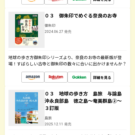
０３ 御朱印でめぐる奈良のお寺
御朱印
2024.06.27 発売
地球の歩き方御朱印シリーズより、奈良のお寺の最新版が登
場！すばらしい古寺と御朱印の数々に合いに出かけませんか？
詳細を見る
０３ 地球の歩き方 島旅 与論島
沖永良部島 徳之島～奄美群島②～
３訂版
島旅
2025.12.11 発売