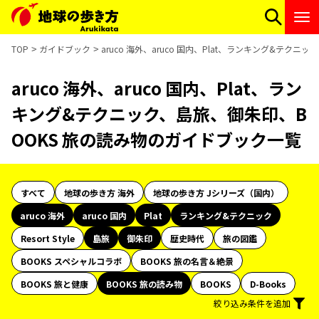
TOP
ガイドブック
aruco 海外、aruco 国内、Plat、ランキング&テク
aruco 海外、aruco 国内、Plat、ラン
キング&テクニック、島旅、御朱印、B
OOKS 旅の読み物のガイドブック一覧
すべて
地球の歩き方 海外
地球の歩き方 Jシリーズ（国内）
aruco 海外
aruco 国内
Plat
ランキング&テクニック
Resort Style
島旅
御朱印
歴史時代
旅の図鑑
BOOKS スペシャルコラボ
BOOKS 旅の名言＆絶景
BOOKS 旅と健康
BOOKS 旅の読み物
BOOKS
D-Books
絞り込み条件を追加