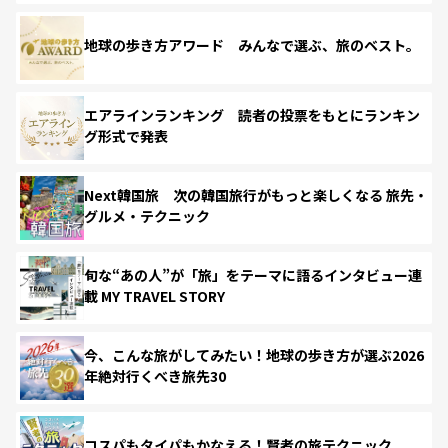
地球の歩き方アワード みんなで選ぶ、旅のベスト。
エアラインランキング 読者の投票をもとにランキン
グ形式で発表
Next韓国旅 次の韓国旅行がもっと楽しくなる 旅先・
グルメ・テクニック
旬な“あの人”が「旅」をテーマに語るインタビュー連
載 MY TRAVEL STORY
今、こんな旅がしてみたい！地球の歩き方が選ぶ2026
年絶対行くべき旅先30
コスパもタイパもかなえる！賢者の旅テクニック