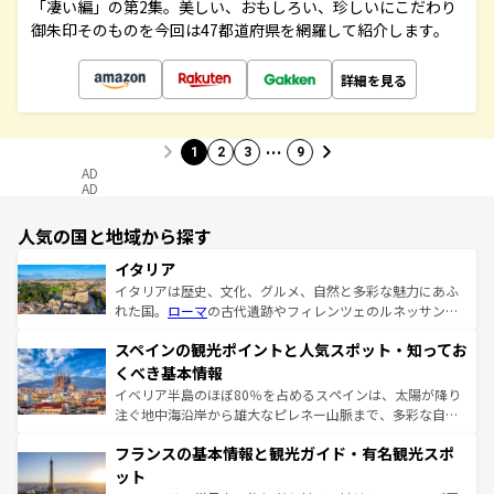
「凄い編」の第2集。美しい、おもしろい、珍しいにこだわり
御朱印そのものを今回は47都道府県を網羅して紹介します。
詳細を見る
…
1
2
3
9
AD
AD
人気の国と地域から探す
イタリア
イタリアは歴史、文化、グルメ、自然と多彩な魅力にあふ
れた国。
ローマ
の古代遺跡やフィレンツェのルネッサンス
美術、ヴェネツィアの運河など、歴史あるスポットはもち
スペインの観光ポイントと人気スポット・知ってお
ろん、トスカーナの美しい田園風景やアマルフィ海岸の絶
景など、自然景観も見逃せない。観光の合間には、本場の
くべき基本情報
ピザやパスタなど、絶品のイタリア料理を堪能することも
イベリア半島のほぼ80％を占めるスペインは、太陽が降り
できる。朝目覚めてから夜眠るまで、すべての瞬間を楽し
注ぐ地中海沿岸から雄大なピレネー山脈まで、多彩な自然
ませてくれるイタリアで、忘れられない旅をしてみよう！
と文化が詰まったヨーロッパ屈指の旅行先だ。多様な地域
なお、新着のイタリア情報は
コンテンツ一覧
を参照してほ
フランスの基本情報と観光ガイド・有名観光スポ
文化が根付くこの国では、情熱的なフラメンコ、熱気あふ
しい。
れる闘牛、そして美味しいタパスが生活の一部となってい
ット
る。首都マドリードの洗練された雰囲気や、バルセロナの