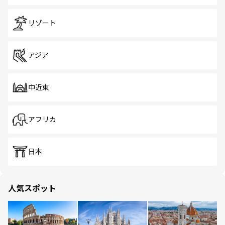
リゾート
アジア
中近東
アフリカ
日本
人気スポット