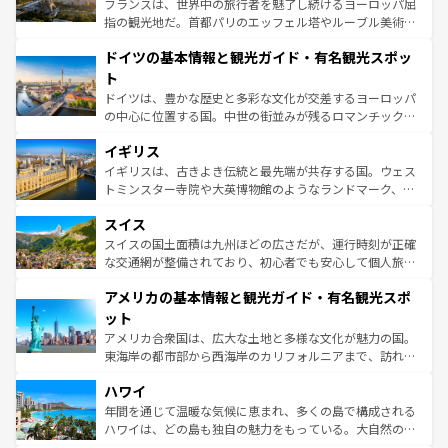
フランスは、世界中の旅行者を魅了し続けるヨーロッパ屈
アートに溢れた街角から、地方では古代ローマ遺跡や中世
指の観光地だ。首都パリのエッフェル塔やルーブル美術館
の城塞都市、穏やかなビーチリゾートまで多彩な表情を見
といった象徴的なスポットから、田舎町の古風な美しさま
せる。地方によって風土や気候が異なるスペインはその個
ドイツの基本情報と観光ガイド・有名観光スポッ
で、幅広い魅力が詰まっている。華麗な宮殿、歴史的な大
性で訪れる人を魅了する。 なお、新着のスペイン情報は
コ
聖堂、美しいビーチ、そして豊かな自然が、訪れる者を心
ト
ンテンツ一覧
を参照してほしい。
から魅了する。また、フランスは美食の国としても知ら
ドイツは、豊かな歴史と多彩な文化が交差するヨーロッパ
れ、フランス料理はユネスコ無形文化遺産にも登録されて
の中心に位置する国。中世の街並みが残るロマンチック街
いる。シャンパンの発祥地であるランス、プロヴァンスの
道から、未来を先取りするようなモダンな都市まで多様な
香り高いラベンダー畑など、多彩な楽しみ方が可能だ。さ
イギリス
顔を持つこの国は、どこを歩いても飽きることがない。ベ
らに、パリ以外の地域にも魅力が溢れており、どの街角に
ルリンの文化的活気、バイエルン州のアルプスの絶景、そ
イギリスは、古きよき伝統と最先端が共存する国。ウェス
も豊かな歴史と文化が息づいている。パリ以外の個性あふ
してライン川沿いのワイン畑といった風景は必見。ビール
トミンスター寺院や大英博物館のようなランドマーク、歴
れる地方に足を運ぶとそれぞれで全く異なる文化を体験で
とソーセージを味わいながら地元の人と過ごす楽しい時間
史ある大学都市、美しい丘陵地帯や牧歌的な風景など、エ
きるだろう。 なお、新着のフランス情報は
コンテンツ一覧
スイス
は、お酒好きな人にはぜひ体験してほしい。 なお、新着の
リアごとに異なる魅力がある。また、優雅なアフタヌーン
を参照してほしい。
ドイツ情報は
コンテンツ一覧
を参照してほしい。
ティー、ビール好きにはたまらない英国パブ、サッカー観
スイスの国土面積は九州ほどの広さだが、運行時刻が正確
戦など、本場だからこそできる体験も豊富。イギリスを旅
な交通網が整備されており、初心者でも安心して個人旅行
して楽しみつくそう。 なお、新着のイギリス情報は
コンテ
を楽しめる。日本同様に時刻表どおりの旅が可能だ。中世
アメリカの基本情報と観光ガイド・有名観光スポ
ンツ一覧
を参照してほしい。
の建物がそのまま残る町や、スイスならではのユニークな
博物館もあり、アルプス観光だけでなく町歩きも満喫する
ット
ことができる。国民の所得が高いため物価も高いが、旅行
アメリカ合衆国は、広大な土地と多様な文化が魅力の国。
者向けの交通パス提供のサービスもあり、うまく活用すれ
東海岸の都市部から西海岸のカリフォルニアまで、訪れる
ば市内交通費無料で観光を楽しむこともできる。 なお、新
場所ごとに異なる風景と体験が待っている。ニューヨーク
着のスイス情報は
コンテンツ一覧
を参照してほしい。
ハワイ
のような巨大都市は、観光、ショッピング、エンターテイ
ンメントが詰まった刺激的なスポットだ。一方、アメリカ
年間を通じて温暖な気候に恵まれ、多くの島で構成される
西部には大自然が広がり、グランドキャニオンやイエロー
ハワイは、どの島も独自の魅力をもっている。大自然の神
ストーン国立公園といった絶景が堪能できる。さらに、南
秘を感じたいなら、火山が生み出した壮大な景観を誇るハ