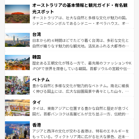
オーストラリアの基本情報と観光ガイド・有名観
部のニューオーリンズでは、音楽と美食が融合した独特の
ワイ島は見逃せない。また、定番の観光地といえばオアフ
文化が魅力。旅行者はアメリカの各地域で異なる魅力を楽
島だが、静かな自然を求めるならマウイ島やカウアイ島が
光スポット
しみながら、その多様性と豊かな歴史を感じることができ
おすすめ。エメラルドグリーンに輝く海をはじめ、豊かな
オーストラリアは、壮大な自然と多様な文化が魅力の国。
るだろう。車でのロードトリップや列車の旅も、アメリカ
文化や歴史が息づいている。「アロハスピリット」と呼ば
シドニーのシンボルであるシドニー・オペラハウス、オー
ならではの贅沢な旅のスタイルだ。 なお、新着のアメリカ
れるおもてなしの心で訪れる人々を迎えてくれるハワイの
ストラリア東海岸北部に広がる大サンゴ礁地帯グレートバ
情報は
コンテンツ一覧
を参照してほしい。
人々、おいしいローカルフードやハワイアンミュージッ
台湾
リアリーフや大陸中央部にそびえるウルル（エアーズロッ
ク、伝統的なフラダンスなど、すべてがハワイの魅力を彩
ク）、タスマニアの美しい原生林やケアンズの熱帯雨林な
日本から約４時間ほどでたどり着く台湾は、多彩な文化と
っている。訪れるたびに新しい発見と感動が待っているハ
ど、見どころがたくさん。また、カフェやワイン、オージ
自然が織りなす魅力的な観光地。活気あふれる大都市の台
ワイを、存分に味わってほしい。 なお、新着のハワイ情報
ービーフなどの食文化も豊かで、美味しいものであふれて
北やノスタルジックな町並みが人気な九份（ジォウフェ
は
コンテンツ一覧
を参照してほしい。
韓国
いる。アクティビティも充実しており、サーフィンやダイ
ン）、静ひつな山岳地帯である台湾東部など、都市の喧騒
ビング、ハイキングなど、アウトドア好きにはたまらな
と山間の静けさが共存しており、訪れる人に新しい発見と
歴史ある王朝文化が残る一方で、最先端のファッションやK
い。オーストラリアの多彩な魅力を存分に味わいつくそ
驚きをもたらしてくれる。また、奥深い台湾の食文化も魅
-POPで世界を席巻している韓国。首都ソウルの宮殿や伝統
う。 なお、新着のオーストラリア情報は
コンテンツ一覧
を
力で、夜市などの屋台グルメから高級料理、ヘルシーで美
家屋が並ぶエリアでは韓国の歴史と文化に浸ることがで
参照してほしい。
ベトナム
容にもいいと評判のスイーツなど、バラエティ豊かな料理
き、地方に足を延ばせば四季折々の自然美を楽しむことが
が味わえる。 なお、新着の台湾情報は
コンテンツ一覧
を参
できる。そして、キムチや焼肉、絶品のストリートフード
豊かな自然と多様な文化が魅力的なベトナム。南北に細長
照してほしい。
まで、さまざまな韓国料理が待っている。夜には、韓国な
く伸びる国土には、広大な田園風景や青々とした山々、世
らではのナイトライフも堪能できる。あたたかいホスピタ
界遺産に登録された壮大な自然景観が点在し、都市部では
タイ
リティに包まれながら、韓国の多彩な魅力を心ゆくまで味
急速な発展と共に伝統が息づく。ハノイの古い町並みやホ
わってみてほしい。 なお、新着の韓国情報は
コンテンツ一
ーチミン市のフランス統治時代の建物も、独特の雰囲気を
タイは、東南アジアに位置する豊かな自然と歴史が息づく
覧
を参照してほしい。
醸し出している。また、バラエティの豊かさとおいしさで
国だ。首都バンコクは高層ビルが立ち並ぶ一方、伝統的な
世界中の食通を魅了してやまないベトナム料理も魅力のひ
寺院や市場がいたるところに点在し、古きよき文化と現代
香港
とつ。フォーやバインミー、ベトナムコーヒーなどは、ぜ
の活気が交差している。北部ではチェンマイなどの山岳地
ひ現地で味わいたい。どの地域を訪れてもあたたかい人々
帯で自然と触れ合い、南部ではプーケットやクラビの美し
アジアと西洋の文化が交わる香港は、特有のエネルギーを
が旅行者を迎えてくれるので、きっと忘れられない旅にな
いビーチでリゾート気分を楽しむことができる。タイ料理
もっている。ヴィクトリア湾に広がる壮大な景色、近未来