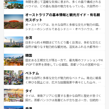
ンメントが詰まった刺激的なスポットだ。一方、アメリカ
年間を通じて温暖な気候に恵まれ、多くの島で構成される
西部には大自然が広がり、グランドキャニオンやイエロー
ハワイは、どの島も独自の魅力をもっている。大自然の神
ストーン国立公園といった絶景が堪能できる。さらに、南
秘を感じたいなら、火山が生み出した壮大な景観を誇るハ
オーストラリアの基本情報と観光ガイド・有名観
部のニューオーリンズでは、音楽と美食が融合した独特の
ワイ島は見逃せない。また、定番の観光地といえばオアフ
文化が魅力。旅行者はアメリカの各地域で異なる魅力を楽
島だが、静かな自然を求めるならマウイ島やカウアイ島が
光スポット
しみながら、その多様性と豊かな歴史を感じることができ
おすすめ。エメラルドグリーンに輝く海をはじめ、豊かな
オーストラリアは、壮大な自然と多様な文化が魅力の国。
るだろう。車でのロードトリップや列車の旅も、アメリカ
文化や歴史が息づいている。「アロハスピリット」と呼ば
シドニーのシンボルであるシドニー・オペラハウス、オー
ならではの贅沢な旅のスタイルだ。 なお、新着のアメリカ
れるおもてなしの心で訪れる人々を迎えてくれるハワイの
ストラリア東海岸北部に広がる大サンゴ礁地帯グレートバ
情報は
コンテンツ一覧
を参照してほしい。
人々、おいしいローカルフードやハワイアンミュージッ
台湾
リアリーフや大陸中央部にそびえるウルル（エアーズロッ
ク、伝統的なフラダンスなど、すべてがハワイの魅力を彩
ク）、タスマニアの美しい原生林やケアンズの熱帯雨林な
日本から約４時間ほどでたどり着く台湾は、多彩な文化と
っている。訪れるたびに新しい発見と感動が待っているハ
ど、見どころがたくさん。また、カフェやワイン、オージ
自然が織りなす魅力的な観光地。活気あふれる大都市の台
ワイを、存分に味わってほしい。 なお、新着のハワイ情報
ービーフなどの食文化も豊かで、美味しいものであふれて
北やノスタルジックな町並みが人気な九份（ジォウフェ
は
コンテンツ一覧
を参照してほしい。
韓国
いる。アクティビティも充実しており、サーフィンやダイ
ン）、静ひつな山岳地帯である台湾東部など、都市の喧騒
ビング、ハイキングなど、アウトドア好きにはたまらな
と山間の静けさが共存しており、訪れる人に新しい発見と
歴史ある王朝文化が残る一方で、最先端のファッションやK
い。オーストラリアの多彩な魅力を存分に味わいつくそ
驚きをもたらしてくれる。また、奥深い台湾の食文化も魅
-POPで世界を席巻している韓国。首都ソウルの宮殿や伝統
う。 なお、新着のオーストラリア情報は
コンテンツ一覧
を
力で、夜市などの屋台グルメから高級料理、ヘルシーで美
家屋が並ぶエリアでは韓国の歴史と文化に浸ることがで
参照してほしい。
ベトナム
容にもいいと評判のスイーツなど、バラエティ豊かな料理
き、地方に足を延ばせば四季折々の自然美を楽しむことが
が味わえる。 なお、新着の台湾情報は
コンテンツ一覧
を参
できる。そして、キムチや焼肉、絶品のストリートフード
豊かな自然と多様な文化が魅力的なベトナム。南北に細長
照してほしい。
まで、さまざまな韓国料理が待っている。夜には、韓国な
く伸びる国土には、広大な田園風景や青々とした山々、世
らではのナイトライフも堪能できる。あたたかいホスピタ
界遺産に登録された壮大な自然景観が点在し、都市部では
タイ
リティに包まれながら、韓国の多彩な魅力を心ゆくまで味
急速な発展と共に伝統が息づく。ハノイの古い町並みやホ
わってみてほしい。 なお、新着の韓国情報は
コンテンツ一
ーチミン市のフランス統治時代の建物も、独特の雰囲気を
タイは、東南アジアに位置する豊かな自然と歴史が息づく
覧
を参照してほしい。
醸し出している。また、バラエティの豊かさとおいしさで
国だ。首都バンコクは高層ビルが立ち並ぶ一方、伝統的な
世界中の食通を魅了してやまないベトナム料理も魅力のひ
寺院や市場がいたるところに点在し、古きよき文化と現代
香港
とつ。フォーやバインミー、ベトナムコーヒーなどは、ぜ
の活気が交差している。北部ではチェンマイなどの山岳地