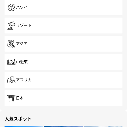
ハワイ
リゾート
アジア
中近東
アフリカ
日本
人気スポット