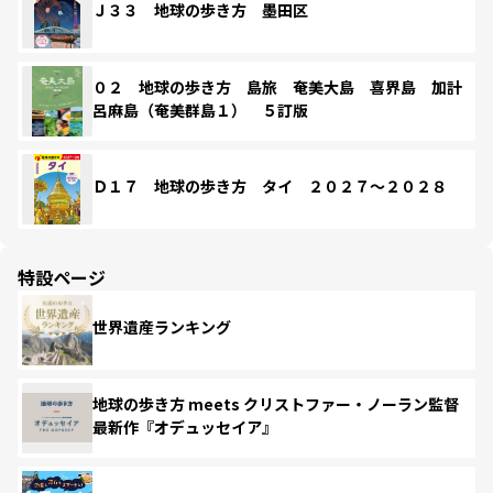
Ｊ３３ 地球の歩き方 墨田区
０２ 地球の歩き方 島旅 奄美大島 喜界島 加計
呂麻島（奄美群島１） ５訂版
Ｄ１７ 地球の歩き方 タイ ２０２７～２０２８
特設ページ
世界遺産ランキング
地球の歩き方 meets クリストファー・ノーラン監督
最新作『オデュッセイア』