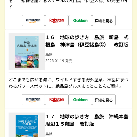
る！ 想像を超えるスケールの火山島「伊豆大島」の完全ガイ
ド
詳細を見る
１６ 地球の歩き方 島旅 新島 式
根島 神津島（伊豆諸島②） 改訂版
島旅
2023.01.19 発売
どこまでも広がる海に、ワイルドすぎる野外温泉、神話にまつ
わるパワースポットに、絶品島グルメまでとことんご案内。
詳細を見る
１７ 地球の歩き方 島旅 沖縄本島
周辺１５離島 改訂版
島旅