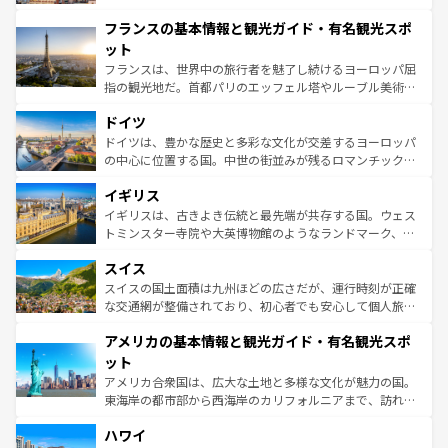
できる。朝目覚めてから夜眠るまで、すべての瞬間を楽し
と文化が詰まったヨーロッパ屈指の旅行先だ。多様な地域
フランスの基本情報と観光ガイド・有名観光スポ
ませてくれるイタリアで、忘れられない旅をしてみよう！
文化が根付くこの国では、情熱的なフラメンコ、熱気あふ
なお、新着のイタリア情報は
コンテンツ一覧
を参照してほ
れる闘牛、そして美味しいタパスが生活の一部となってい
ット
しい。
る。首都マドリードの洗練された雰囲気や、バルセロナの
フランスは、世界中の旅行者を魅了し続けるヨーロッパ屈
アートに溢れた街角から、地方では古代ローマ遺跡や中世
指の観光地だ。首都パリのエッフェル塔やルーブル美術館
の城塞都市、穏やかなビーチリゾートまで多彩な表情を見
といった象徴的なスポットから、田舎町の古風な美しさま
せる。地方によって風土や気候が異なるスペインはその個
ドイツ
で、幅広い魅力が詰まっている。華麗な宮殿、歴史的な大
性で訪れる人を魅了する。 なお、新着のスペイン情報は
コ
聖堂、美しいビーチ、そして豊かな自然が、訪れる者を心
ドイツは、豊かな歴史と多彩な文化が交差するヨーロッパ
ンテンツ一覧
を参照してほしい。
から魅了する。また、フランスは美食の国としても知ら
の中心に位置する国。中世の街並みが残るロマンチック街
れ、フランス料理はユネスコ無形文化遺産にも登録されて
道から、未来を先取りするようなモダンな都市まで多様な
イギリス
いる。シャンパンの発祥地であるランス、プロヴァンスの
顔を持つこの国は、どこを歩いても飽きることがない。ベ
香り高いラベンダー畑など、多彩な楽しみ方が可能だ。さ
ルリンの文化的活気、バイエルン州のアルプスの絶景、そ
イギリスは、古きよき伝統と最先端が共存する国。ウェス
らに、パリ以外の地域にも魅力が溢れており、どの街角に
してライン川沿いのワイン畑といった風景は必見。ビール
トミンスター寺院や大英博物館のようなランドマーク、歴
も豊かな歴史と文化が息づいている。パリ以外の個性あふ
とソーセージを味わいながら地元の人と過ごす楽しい時間
史ある大学都市、美しい丘陵地帯や牧歌的な風景など、エ
れる地方に足を運ぶとそれぞれで全く異なる文化を体験で
スイス
は、お酒好きな人にはぜひ体験してほしい。 なお、新着の
リアごとに異なる魅力がある。また、優雅なアフタヌーン
きるだろう。 なお、新着のフランス情報は
コンテンツ一覧
ドイツ情報は
コンテンツ一覧
を参照してほしい。
ティー、ビール好きにはたまらない英国パブ、サッカー観
スイスの国土面積は九州ほどの広さだが、運行時刻が正確
を参照してほしい。
戦など、本場だからこそできる体験も豊富。イギリスを旅
な交通網が整備されており、初心者でも安心して個人旅行
して楽しみつくそう。 なお、新着のイギリス情報は
コンテ
を楽しめる。日本同様に時刻表どおりの旅が可能だ。中世
アメリカの基本情報と観光ガイド・有名観光スポ
ンツ一覧
を参照してほしい。
の建物がそのまま残る町や、スイスならではのユニークな
博物館もあり、アルプス観光だけでなく町歩きも満喫する
ット
ことができる。国民の所得が高いため物価も高いが、旅行
アメリカ合衆国は、広大な土地と多様な文化が魅力の国。
者向けの交通パス提供のサービスもあり、うまく活用すれ
東海岸の都市部から西海岸のカリフォルニアまで、訪れる
ば市内交通費無料で観光を楽しむこともできる。 なお、新
場所ごとに異なる風景と体験が待っている。ニューヨーク
着のスイス情報は
コンテンツ一覧
を参照してほしい。
ハワイ
のような巨大都市は、観光、ショッピング、エンターテイ