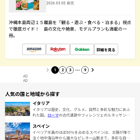
2026.03.05 発売
沖縄本島周辺１５離島を「観る・遊ぶ・食べる・泊まる」視点
で徹底ガイド！ 島の文化や絶景、モデルプランも満載の一
冊。
詳細を見る
…
1
2
3
9
AD
AD
人気の国と地域から探す
イタリア
イタリアは歴史、文化、グルメ、自然と多彩な魅力にあふ
れた国。
ローマ
の古代遺跡やフィレンツェのルネッサンス
美術、ヴェネツィアの運河など、歴史あるスポットはもち
スペイン
ろん、トスカーナの美しい田園風景やアマルフィ海岸の絶
景など、自然景観も見逃せない。観光の合間には、本場の
イベリア半島のほぼ80％を占めるスペインは、太陽が降り
ピザやパスタなど、絶品のイタリア料理を堪能することも
注ぐ地中海沿岸から雄大なピレネー山脈まで、多彩な自然