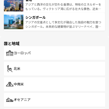
ひ現地で味わいたい。どの地域を訪れてもあたたかい人々
帯で自然と触れ合い、南部ではプーケットやクラビの美し
アジアと西洋の文化が交わる香港は、特有のエネルギーを
が旅行者を迎えてくれるので、きっと忘れられない旅にな
いビーチでリゾート気分を楽しむことができる。タイ料理
もっている。ヴィクトリア湾に広がる壮大な景色、近未来
るはずだ。 なお、新着のベトナム情報は
コンテンツ一覧
を
は世界的に有名で、屋台から高級レストランまで味覚を刺
的なアートスポット、そして歴史と現代が融合した町並
参照してほしい。
シンガポール
激する。気候は一年中温暖で、どの季節にも異なる楽しみ
み、どこを訪れても感動するはず。観光スポットが密集し
が待っている。親しみやすいタイの人々、仏教を中心とし
ており、効率よく見どころを回れるのも魅力。息をのむよ
アジアの交差点として多文化が融合した独自の魅力を放つ
た文化、そして多様な観光資源が、訪れる旅人を魅了し続
うな絶景から文化的な体験まで、香港を存分に楽しみ尽く
シンガポール。未来的な建築物が並ぶマリーナベイ、歴史
ける。 なお、新着のタイ情報は
コンテンツ一覧
を参照して
そう。 なお、新着の香港情報は
コンテンツ一覧
を参照して
と伝統を感じられるエスニックタウン、多数の緑豊かな公
ほしい。
ほしい。
園や自然保護区など、自然が調和した近代的な景観と文化
の多様性あふれるカラフルな町は、どこを歩いても新しい
国と地域
発見がある。さらに、治安のよさや充実した公共交通機関
も、旅行者にとっては魅力的なポイント。グルメも豊富
で、ホーカーズは地元の風情を楽しめる外せないスポット
ヨーロッパ
だ。訪れる人を飽きさせないシンガポールで、多様な魅力
を体感しよう。 なお、新着のシンガポール情報は
コンテン
ツ一覧
を参照してほしい。
北米
中南米
オセアニア