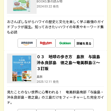
BOOKS 旅の読み物
2024.03.22 発売
おさんぽしながらハワイの歴史と文化を楽しく学ぶ最強のガイ
ドブックが誕生。知っておきたいハワイの年表やキーワード集
も必読
詳細を見る
０３ 地球の歩き方 島旅 与論島
沖永良部島 徳之島～奄美群島②～
３訂版
島旅
2025.12.11 発売
見たことのない世界に心奪われる！ 奄美群島南部「与論島・
沖永良部島・徳之島」の三島だけをフィーチャーした完全ガイ
ド。