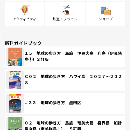
アクティビティ
鉄道・フライト
ショップ
新刊ガイドブック
１５ 地球の歩き方 島旅 伊豆大島 利島（伊豆諸
島①）３訂版
Ｃ０２ 地球の歩き方 ハワイ島 ２０２７～２０２
８
Ｊ３３ 地球の歩き方 墨田区
０２ 地球の歩き方 島旅 奄美大島 喜界島 加計
呂麻島（奄美群島１） ５訂版