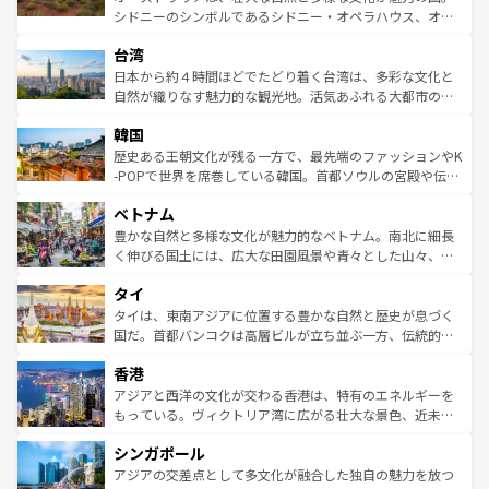
るだろう。車でのロードトリップや列車の旅も、アメリカ
文化や歴史が息づいている。「アロハスピリット」と呼ば
シドニーのシンボルであるシドニー・オペラハウス、オー
ならではの贅沢な旅のスタイルだ。 なお、新着のアメリカ
れるおもてなしの心で訪れる人々を迎えてくれるハワイの
ストラリア東海岸北部に広がる大サンゴ礁地帯グレートバ
情報は
コンテンツ一覧
を参照してほしい。
人々、おいしいローカルフードやハワイアンミュージッ
台湾
リアリーフや大陸中央部にそびえるウルル（エアーズロッ
ク、伝統的なフラダンスなど、すべてがハワイの魅力を彩
ク）、タスマニアの美しい原生林やケアンズの熱帯雨林な
日本から約４時間ほどでたどり着く台湾は、多彩な文化と
っている。訪れるたびに新しい発見と感動が待っているハ
ど、見どころがたくさん。また、カフェやワイン、オージ
自然が織りなす魅力的な観光地。活気あふれる大都市の台
ワイを、存分に味わってほしい。 なお、新着のハワイ情報
ービーフなどの食文化も豊かで、美味しいものであふれて
北やノスタルジックな町並みが人気な九份（ジォウフェ
は
コンテンツ一覧
を参照してほしい。
韓国
いる。アクティビティも充実しており、サーフィンやダイ
ン）、静ひつな山岳地帯である台湾東部など、都市の喧騒
ビング、ハイキングなど、アウトドア好きにはたまらな
と山間の静けさが共存しており、訪れる人に新しい発見と
歴史ある王朝文化が残る一方で、最先端のファッションやK
い。オーストラリアの多彩な魅力を存分に味わいつくそ
驚きをもたらしてくれる。また、奥深い台湾の食文化も魅
-POPで世界を席巻している韓国。首都ソウルの宮殿や伝統
う。 なお、新着のオーストラリア情報は
コンテンツ一覧
を
力で、夜市などの屋台グルメから高級料理、ヘルシーで美
家屋が並ぶエリアでは韓国の歴史と文化に浸ることがで
参照してほしい。
ベトナム
容にもいいと評判のスイーツなど、バラエティ豊かな料理
き、地方に足を延ばせば四季折々の自然美を楽しむことが
が味わえる。 なお、新着の台湾情報は
コンテンツ一覧
を参
できる。そして、キムチや焼肉、絶品のストリートフード
豊かな自然と多様な文化が魅力的なベトナム。南北に細長
照してほしい。
まで、さまざまな韓国料理が待っている。夜には、韓国な
く伸びる国土には、広大な田園風景や青々とした山々、世
らではのナイトライフも堪能できる。あたたかいホスピタ
界遺産に登録された壮大な自然景観が点在し、都市部では
タイ
リティに包まれながら、韓国の多彩な魅力を心ゆくまで味
急速な発展と共に伝統が息づく。ハノイの古い町並みやホ
わってみてほしい。 なお、新着の韓国情報は
コンテンツ一
ーチミン市のフランス統治時代の建物も、独特の雰囲気を
タイは、東南アジアに位置する豊かな自然と歴史が息づく
覧
を参照してほしい。
醸し出している。また、バラエティの豊かさとおいしさで
国だ。首都バンコクは高層ビルが立ち並ぶ一方、伝統的な
世界中の食通を魅了してやまないベトナム料理も魅力のひ
寺院や市場がいたるところに点在し、古きよき文化と現代
香港
とつ。フォーやバインミー、ベトナムコーヒーなどは、ぜ
の活気が交差している。北部ではチェンマイなどの山岳地
ひ現地で味わいたい。どの地域を訪れてもあたたかい人々
帯で自然と触れ合い、南部ではプーケットやクラビの美し
アジアと西洋の文化が交わる香港は、特有のエネルギーを
が旅行者を迎えてくれるので、きっと忘れられない旅にな
いビーチでリゾート気分を楽しむことができる。タイ料理
もっている。ヴィクトリア湾に広がる壮大な景色、近未来
るはずだ。 なお、新着のベトナム情報は
コンテンツ一覧
を
は世界的に有名で、屋台から高級レストランまで味覚を刺
的なアートスポット、そして歴史と現代が融合した町並
参照してほしい。
シンガポール
激する。気候は一年中温暖で、どの季節にも異なる楽しみ
み、どこを訪れても感動するはず。観光スポットが密集し
が待っている。親しみやすいタイの人々、仏教を中心とし
ており、効率よく見どころを回れるのも魅力。息をのむよ
アジアの交差点として多文化が融合した独自の魅力を放つ