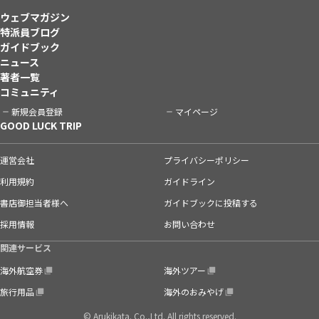
ウェブマガジン
特派員ブログ
ガイドブック
ニュース
著者一覧
コミュニティ
新規会員登録
マイページ
GOOD LUCK TRIP
運営会社
プライバシーポリシー
利用規約
ガイドライン
書店御担当者様へ
ガイドブックに投稿する
採用情報
お問い合わせ
関連サービス
海外航空券
海外ツアー
旅行用品
海外のおみやげ
© Arukikata. Co.,Ltd. All rights reserved.