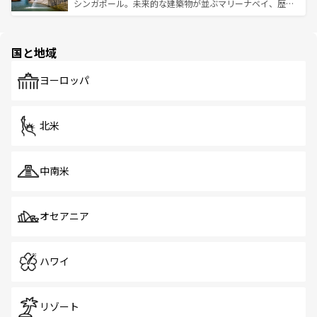
た文化、そして多様な観光資源が、訪れる旅人を魅了し続
うな絶景から文化的な体験まで、香港を存分に楽しみ尽く
シンガポール。未来的な建築物が並ぶマリーナベイ、歴史
ける。 なお、新着のタイ情報は
コンテンツ一覧
を参照して
そう。 なお、新着の香港情報は
コンテンツ一覧
を参照して
と伝統を感じられるエスニックタウン、多数の緑豊かな公
ほしい。
ほしい。
園や自然保護区など、自然が調和した近代的な景観と文化
の多様性あふれるカラフルな町は、どこを歩いても新しい
国と地域
発見がある。さらに、治安のよさや充実した公共交通機関
も、旅行者にとっては魅力的なポイント。グルメも豊富
で、ホーカーズは地元の風情を楽しめる外せないスポット
ヨーロッパ
だ。訪れる人を飽きさせないシンガポールで、多様な魅力
を体感しよう。 なお、新着のシンガポール情報は
コンテン
ツ一覧
を参照してほしい。
北米
中南米
オセアニア
ハワイ
リゾート