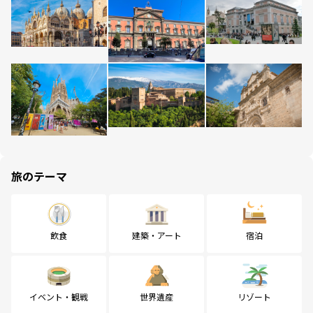
旅のテーマ
飲食
建築・アート
宿泊
イベント・観戦
世界遺産
リゾート