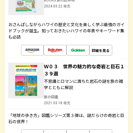
2024.03.22 発売
おさんぽしながらハワイの歴史と文化を楽しく学ぶ最強のガイ
ドブックが誕生。知っておきたいハワイの年表やキーワード集
も必読
詳細を見る
Ｗ０３ 世界の魅力的な奇岩と巨石１
３９選
不思議とロマンに満ちた岩石の謎を旅の雑
学とともに解説
旅の図鑑
2021.03.18 発売
「地球の歩き方」図鑑シリーズ第３弾は、謎だらけの奇岩と巨
石の世界！