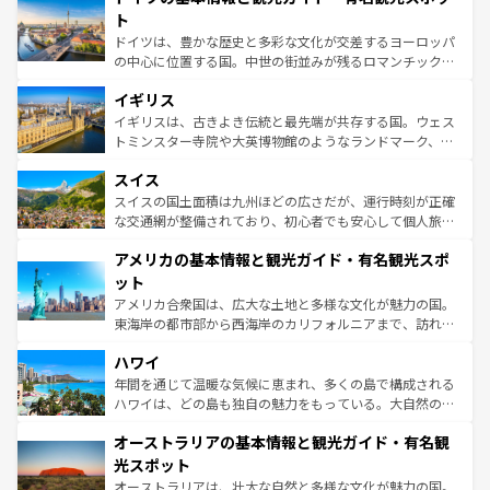
性で訪れる人を魅了する。 なお、新着のスペイン情報は
コ
聖堂、美しいビーチ、そして豊かな自然が、訪れる者を心
ト
ンテンツ一覧
を参照してほしい。
から魅了する。また、フランスは美食の国としても知ら
ドイツは、豊かな歴史と多彩な文化が交差するヨーロッパ
れ、フランス料理はユネスコ無形文化遺産にも登録されて
の中心に位置する国。中世の街並みが残るロマンチック街
いる。シャンパンの発祥地であるランス、プロヴァンスの
道から、未来を先取りするようなモダンな都市まで多様な
香り高いラベンダー畑など、多彩な楽しみ方が可能だ。さ
イギリス
顔を持つこの国は、どこを歩いても飽きることがない。ベ
らに、パリ以外の地域にも魅力が溢れており、どの街角に
ルリンの文化的活気、バイエルン州のアルプスの絶景、そ
イギリスは、古きよき伝統と最先端が共存する国。ウェス
も豊かな歴史と文化が息づいている。パリ以外の個性あふ
してライン川沿いのワイン畑といった風景は必見。ビール
トミンスター寺院や大英博物館のようなランドマーク、歴
れる地方に足を運ぶとそれぞれで全く異なる文化を体験で
とソーセージを味わいながら地元の人と過ごす楽しい時間
史ある大学都市、美しい丘陵地帯や牧歌的な風景など、エ
きるだろう。 なお、新着のフランス情報は
コンテンツ一覧
スイス
は、お酒好きな人にはぜひ体験してほしい。 なお、新着の
リアごとに異なる魅力がある。また、優雅なアフタヌーン
を参照してほしい。
ドイツ情報は
コンテンツ一覧
を参照してほしい。
ティー、ビール好きにはたまらない英国パブ、サッカー観
スイスの国土面積は九州ほどの広さだが、運行時刻が正確
戦など、本場だからこそできる体験も豊富。イギリスを旅
な交通網が整備されており、初心者でも安心して個人旅行
して楽しみつくそう。 なお、新着のイギリス情報は
コンテ
を楽しめる。日本同様に時刻表どおりの旅が可能だ。中世
アメリカの基本情報と観光ガイド・有名観光スポ
ンツ一覧
を参照してほしい。
の建物がそのまま残る町や、スイスならではのユニークな
博物館もあり、アルプス観光だけでなく町歩きも満喫する
ット
ことができる。国民の所得が高いため物価も高いが、旅行
アメリカ合衆国は、広大な土地と多様な文化が魅力の国。
者向けの交通パス提供のサービスもあり、うまく活用すれ
東海岸の都市部から西海岸のカリフォルニアまで、訪れる
ば市内交通費無料で観光を楽しむこともできる。 なお、新
場所ごとに異なる風景と体験が待っている。ニューヨーク
着のスイス情報は
コンテンツ一覧
を参照してほしい。
ハワイ
のような巨大都市は、観光、ショッピング、エンターテイ
ンメントが詰まった刺激的なスポットだ。一方、アメリカ
年間を通じて温暖な気候に恵まれ、多くの島で構成される
西部には大自然が広がり、グランドキャニオンやイエロー
ハワイは、どの島も独自の魅力をもっている。大自然の神
ストーン国立公園といった絶景が堪能できる。さらに、南
秘を感じたいなら、火山が生み出した壮大な景観を誇るハ
オーストラリアの基本情報と観光ガイド・有名観
部のニューオーリンズでは、音楽と美食が融合した独特の
ワイ島は見逃せない。また、定番の観光地といえばオアフ
文化が魅力。旅行者はアメリカの各地域で異なる魅力を楽
島だが、静かな自然を求めるならマウイ島やカウアイ島が
光スポット
しみながら、その多様性と豊かな歴史を感じることができ
おすすめ。エメラルドグリーンに輝く海をはじめ、豊かな
オーストラリアは、壮大な自然と多様な文化が魅力の国。