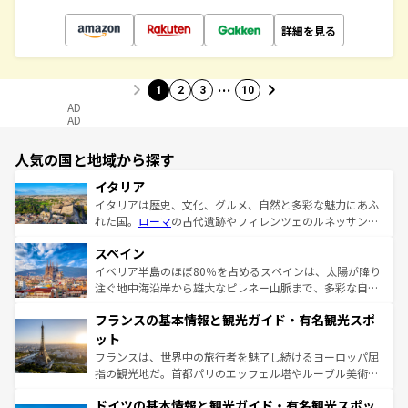
詳細を見る
…
1
2
3
10
AD
AD
人気の国と地域から探す
イタリア
イタリアは歴史、文化、グルメ、自然と多彩な魅力にあふ
れた国。
ローマ
の古代遺跡やフィレンツェのルネッサンス
美術、ヴェネツィアの運河など、歴史あるスポットはもち
スペイン
ろん、トスカーナの美しい田園風景やアマルフィ海岸の絶
景など、自然景観も見逃せない。観光の合間には、本場の
イベリア半島のほぼ80％を占めるスペインは、太陽が降り
ピザやパスタなど、絶品のイタリア料理を堪能することも
注ぐ地中海沿岸から雄大なピレネー山脈まで、多彩な自然
できる。朝目覚めてから夜眠るまで、すべての瞬間を楽し
と文化が詰まったヨーロッパ屈指の旅行先だ。多様な地域
フランスの基本情報と観光ガイド・有名観光スポ
ませてくれるイタリアで、忘れられない旅をしてみよう！
文化が根付くこの国では、情熱的なフラメンコ、熱気あふ
なお、新着のイタリア情報は
コンテンツ一覧
を参照してほ
れる闘牛、そして美味しいタパスが生活の一部となってい
ット
しい。
る。首都マドリードの洗練された雰囲気や、バルセロナの
フランスは、世界中の旅行者を魅了し続けるヨーロッパ屈
アートに溢れた街角から、地方では古代ローマ遺跡や中世
指の観光地だ。首都パリのエッフェル塔やルーブル美術館
の城塞都市、穏やかなビーチリゾートまで多彩な表情を見
といった象徴的なスポットから、田舎町の古風な美しさま
せる。地方によって風土や気候が異なるスペインはその個
ドイツの基本情報と観光ガイド・有名観光スポッ
で、幅広い魅力が詰まっている。華麗な宮殿、歴史的な大