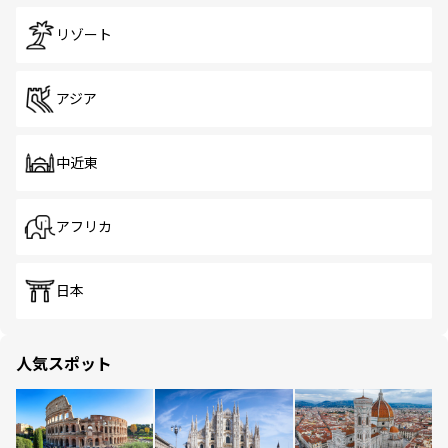
リゾート
アジア
中近東
アフリカ
日本
人気スポット