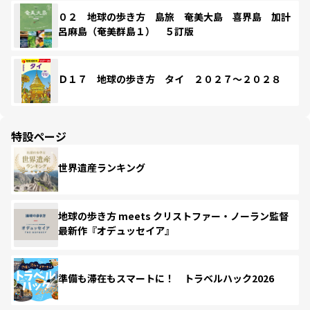
０２ 地球の歩き方 島旅 奄美大島 喜界島 加計
呂麻島（奄美群島１） ５訂版
Ｄ１７ 地球の歩き方 タイ ２０２７～２０２８
特設ページ
世界遺産ランキング
地球の歩き方 meets クリストファー・ノーラン監督
最新作『オデュッセイア』
準備も滞在もスマートに！ トラベルハック2026