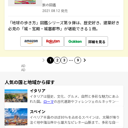
旅の図鑑
2021.08.12 発売
「地球の歩き方」図鑑シリーズ第９弾は、歴史好き、建築好き
必見の「城・宮殿・城塞都市」が堪能できる１冊。
詳細を見る
…
1
2
3
9
AD
AD
人気の国と地域から探す
イタリア
イタリアは歴史、文化、グルメ、自然と多彩な魅力にあふ
れた国。
ローマ
の古代遺跡やフィレンツェのルネッサンス
美術、ヴェネツィアの運河など、歴史あるスポットはもち
スペイン
ろん、トスカーナの美しい田園風景やアマルフィ海岸の絶
景など、自然景観も見逃せない。観光の合間には、本場の
イベリア半島のほぼ80％を占めるスペインは、太陽が降り
ピザやパスタなど、絶品のイタリア料理を堪能することも
注ぐ地中海沿岸から雄大なピレネー山脈まで、多彩な自然
できる。朝目覚めてから夜眠るまで、すべての瞬間を楽し
と文化が詰まったヨーロッパ屈指の旅行先だ。多様な地域