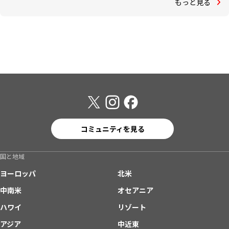
もっと見る
コミュニティを見る
国と地域
ヨーロッパ
北米
中南米
オセアニア
ハワイ
リゾート
アジア
中近東