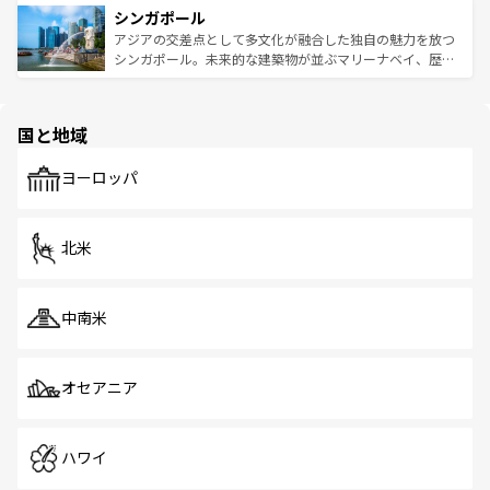
参照してほしい。
シンガポール
激する。気候は一年中温暖で、どの季節にも異なる楽しみ
み、どこを訪れても感動するはず。観光スポットが密集し
が待っている。親しみやすいタイの人々、仏教を中心とし
ており、効率よく見どころを回れるのも魅力。息をのむよ
アジアの交差点として多文化が融合した独自の魅力を放つ
た文化、そして多様な観光資源が、訪れる旅人を魅了し続
うな絶景から文化的な体験まで、香港を存分に楽しみ尽く
シンガポール。未来的な建築物が並ぶマリーナベイ、歴史
ける。 なお、新着のタイ情報は
コンテンツ一覧
を参照して
そう。 なお、新着の香港情報は
コンテンツ一覧
を参照して
と伝統を感じられるエスニックタウン、多数の緑豊かな公
ほしい。
ほしい。
園や自然保護区など、自然が調和した近代的な景観と文化
の多様性あふれるカラフルな町は、どこを歩いても新しい
国と地域
発見がある。さらに、治安のよさや充実した公共交通機関
も、旅行者にとっては魅力的なポイント。グルメも豊富
で、ホーカーズは地元の風情を楽しめる外せないスポット
ヨーロッパ
だ。訪れる人を飽きさせないシンガポールで、多様な魅力
を体感しよう。 なお、新着のシンガポール情報は
コンテン
ツ一覧
を参照してほしい。
北米
中南米
オセアニア
ハワイ