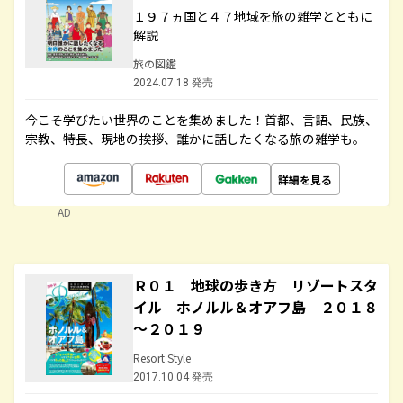
１９７ヵ国と４７地域を旅の雑学とともに
解説
旅の図鑑
2024.07.18 発売
今こそ学びたい世界のことを集めました！首都、言語、民族、
宗教、特長、現地の挨拶、誰かに話したくなる旅の雑学も。
詳細を見る
AD
Ｒ０１ 地球の歩き方 リゾートスタ
イル ホノルル＆オアフ島 ２０１８
～２０１９
Resort Style
2017.10.04 発売