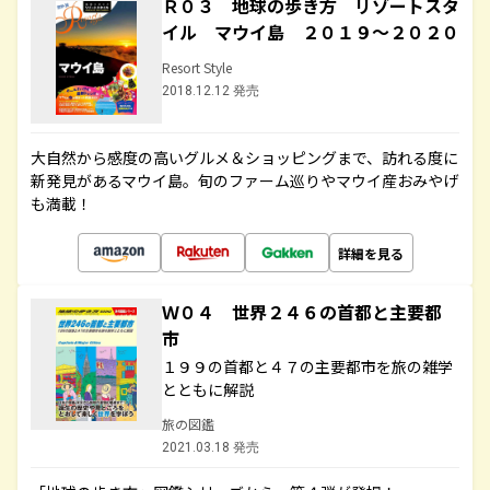
Ｒ０３ 地球の歩き方 リゾートスタ
イル マウイ島 ２０１９～２０２０
Resort Style
2018.12.12 発売
大自然から感度の高いグルメ＆ショッピングまで、訪れる度に
新発見があるマウイ島。旬のファーム巡りやマウイ産おみやげ
も満載！
詳細を見る
Ｗ０４ 世界２４６の首都と主要都
市
１９９の首都と４７の主要都市を旅の雑学
とともに解説
旅の図鑑
2021.03.18 発売