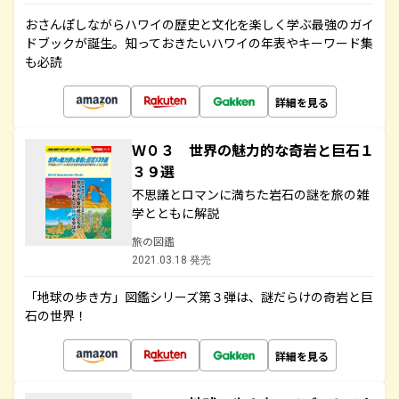
おさんぽしながらハワイの歴史と文化を楽しく学ぶ最強のガイ
ドブックが誕生。知っておきたいハワイの年表やキーワード集
も必読
詳細を見る
Ｗ０３ 世界の魅力的な奇岩と巨石１
３９選
不思議とロマンに満ちた岩石の謎を旅の雑
学とともに解説
旅の図鑑
2021.03.18 発売
「地球の歩き方」図鑑シリーズ第３弾は、謎だらけの奇岩と巨
石の世界！
詳細を見る