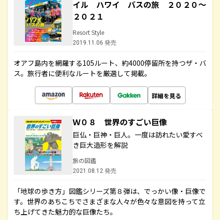
イル ハワイ バスの旅 ２０２０～
２０２１
Resort Style
2019.11.06 発売
オアフ島内を網羅する105ルート、約4000停留所を持つザ・バ
ス。旅行者に便利なルートを厳選して掲載。
詳細を見る
Ｗ０８ 世界のすごい巨像
巨仏・巨神・巨人。一度は訪れたい愛すべ
き巨大造形を解説
旅の図鑑
2021.08.12 発売
「地球の歩き方」図鑑シリーズ第８弾は、でっかい像・巨像で
す。世界のあちこちでさまざまな人々が色々な意図を持って立
ち上げてきた魅力的な巨像たち。