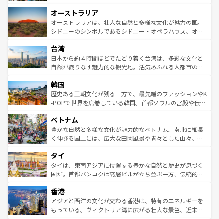
ストーン国立公園といった絶景が堪能できる。さらに、南
秘を感じたいなら、火山が生み出した壮大な景観を誇るハ
オーストラリア
部のニューオーリンズでは、音楽と美食が融合した独特の
ワイ島は見逃せない。また、定番の観光地といえばオアフ
文化が魅力。旅行者はアメリカの各地域で異なる魅力を楽
島だが、静かな自然を求めるならマウイ島やカウアイ島が
オーストラリアは、壮大な自然と多様な文化が魅力の国。
しみながら、その多様性と豊かな歴史を感じることができ
おすすめ。エメラルドグリーンに輝く海をはじめ、豊かな
シドニーのシンボルであるシドニー・オペラハウス、オー
るだろう。車でのロードトリップや列車の旅も、アメリカ
文化や歴史が息づいている。「アロハスピリット」と呼ば
ストラリア東海岸北部に広がる大サンゴ礁地帯グレートバ
ならではの贅沢な旅のスタイルだ。 なお、新着のアメリカ
台湾
れるおもてなしの心で訪れる人々を迎えてくれるハワイの
リアリーフや大陸中央部にそびえるウルル（エアーズロッ
情報は
コンテンツ一覧
を参照してほしい。
人々、おいしいローカルフードやハワイアンミュージッ
ク）、タスマニアの美しい原生林やケアンズの熱帯雨林な
日本から約４時間ほどでたどり着く台湾は、多彩な文化と
ク、伝統的なフラダンスなど、すべてがハワイの魅力を彩
ど、見どころがたくさん。また、カフェやワイン、オージ
自然が織りなす魅力的な観光地。活気あふれる大都市の台
っている。訪れるたびに新しい発見と感動が待っているハ
ービーフなどの食文化も豊かで、美味しいものであふれて
北やノスタルジックな町並みが人気な九份（ジォウフェ
ワイを、存分に味わってほしい。 なお、新着のハワイ情報
韓国
いる。アクティビティも充実しており、サーフィンやダイ
ン）、静ひつな山岳地帯である台湾東部など、都市の喧騒
は
コンテンツ一覧
を参照してほしい。
ビング、ハイキングなど、アウトドア好きにはたまらな
と山間の静けさが共存しており、訪れる人に新しい発見と
歴史ある王朝文化が残る一方で、最先端のファッションやK
い。オーストラリアの多彩な魅力を存分に味わいつくそ
驚きをもたらしてくれる。また、奥深い台湾の食文化も魅
-POPで世界を席巻している韓国。首都ソウルの宮殿や伝統
う。 なお、新着のオーストラリア情報は
コンテンツ一覧
を
力で、夜市などの屋台グルメから高級料理、ヘルシーで美
家屋が並ぶエリアでは韓国の歴史と文化に浸ることがで
参照してほしい。
ベトナム
容にもいいと評判のスイーツなど、バラエティ豊かな料理
き、地方に足を延ばせば四季折々の自然美を楽しむことが
が味わえる。 なお、新着の台湾情報は
コンテンツ一覧
を参
できる。そして、キムチや焼肉、絶品のストリートフード
豊かな自然と多様な文化が魅力的なベトナム。南北に細長
照してほしい。
まで、さまざまな韓国料理が待っている。夜には、韓国な
く伸びる国土には、広大な田園風景や青々とした山々、世
らではのナイトライフも堪能できる。あたたかいホスピタ
界遺産に登録された壮大な自然景観が点在し、都市部では
タイ
リティに包まれながら、韓国の多彩な魅力を心ゆくまで味
急速な発展と共に伝統が息づく。ハノイの古い町並みやホ
わってみてほしい。 なお、新着の韓国情報は
コンテンツ一
ーチミン市のフランス統治時代の建物も、独特の雰囲気を
タイは、東南アジアに位置する豊かな自然と歴史が息づく
覧
を参照してほしい。
醸し出している。また、バラエティの豊かさとおいしさで
国だ。首都バンコクは高層ビルが立ち並ぶ一方、伝統的な
世界中の食通を魅了してやまないベトナム料理も魅力のひ
寺院や市場がいたるところに点在し、古きよき文化と現代
香港
とつ。フォーやバインミー、ベトナムコーヒーなどは、ぜ
の活気が交差している。北部ではチェンマイなどの山岳地
ひ現地で味わいたい。どの地域を訪れてもあたたかい人々
帯で自然と触れ合い、南部ではプーケットやクラビの美し
アジアと西洋の文化が交わる香港は、特有のエネルギーを
が旅行者を迎えてくれるので、きっと忘れられない旅にな
いビーチでリゾート気分を楽しむことができる。タイ料理
もっている。ヴィクトリア湾に広がる壮大な景色、近未来
るはずだ。 なお、新着のベトナム情報は
コンテンツ一覧
を
は世界的に有名で、屋台から高級レストランまで味覚を刺
的なアートスポット、そして歴史と現代が融合した町並