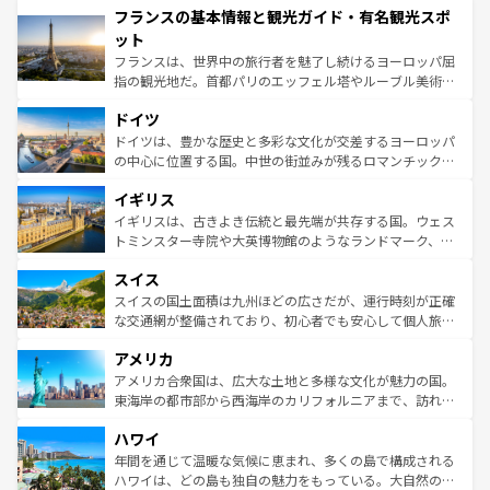
フランスの基本情報と観光ガイド・有名観光スポ
ませてくれるイタリアで、忘れられない旅をしてみよう！
文化が根付くこの国では、情熱的なフラメンコ、熱気あふ
なお、新着のイタリア情報は
コンテンツ一覧
を参照してほ
れる闘牛、そして美味しいタパスが生活の一部となってい
ット
しい。
る。首都マドリードの洗練された雰囲気や、バルセロナの
フランスは、世界中の旅行者を魅了し続けるヨーロッパ屈
アートに溢れた街角から、地方では古代ローマ遺跡や中世
指の観光地だ。首都パリのエッフェル塔やルーブル美術館
の城塞都市、穏やかなビーチリゾートまで多彩な表情を見
といった象徴的なスポットから、田舎町の古風な美しさま
せる。地方によって風土や気候が異なるスペインはその個
ドイツ
で、幅広い魅力が詰まっている。華麗な宮殿、歴史的な大
性で訪れる人を魅了する。 なお、新着のスペイン情報は
コ
聖堂、美しいビーチ、そして豊かな自然が、訪れる者を心
ドイツは、豊かな歴史と多彩な文化が交差するヨーロッパ
ンテンツ一覧
を参照してほしい。
から魅了する。また、フランスは美食の国としても知ら
の中心に位置する国。中世の街並みが残るロマンチック街
れ、フランス料理はユネスコ無形文化遺産にも登録されて
道から、未来を先取りするようなモダンな都市まで多様な
イギリス
いる。シャンパンの発祥地であるランス、プロヴァンスの
顔を持つこの国は、どこを歩いても飽きることがない。ベ
香り高いラベンダー畑など、多彩な楽しみ方が可能だ。さ
ルリンの文化的活気、バイエルン州のアルプスの絶景、そ
イギリスは、古きよき伝統と最先端が共存する国。ウェス
らに、パリ以外の地域にも魅力が溢れており、どの街角に
してライン川沿いのワイン畑といった風景は必見。ビール
トミンスター寺院や大英博物館のようなランドマーク、歴
も豊かな歴史と文化が息づいている。パリ以外の個性あふ
とソーセージを味わいながら地元の人と過ごす楽しい時間
史ある大学都市、美しい丘陵地帯や牧歌的な風景など、エ
れる地方に足を運ぶとそれぞれで全く異なる文化を体験で
スイス
は、お酒好きな人にはぜひ体験してほしい。 なお、新着の
リアごとに異なる魅力がある。また、優雅なアフタヌーン
きるだろう。 なお、新着のフランス情報は
コンテンツ一覧
ドイツ情報は
コンテンツ一覧
を参照してほしい。
ティー、ビール好きにはたまらない英国パブ、サッカー観
スイスの国土面積は九州ほどの広さだが、運行時刻が正確
を参照してほしい。
戦など、本場だからこそできる体験も豊富。イギリスを旅
な交通網が整備されており、初心者でも安心して個人旅行
して楽しみつくそう。 なお、新着のイギリス情報は
コンテ
を楽しめる。日本同様に時刻表どおりの旅が可能だ。中世
アメリカ
ンツ一覧
を参照してほしい。
の建物がそのまま残る町や、スイスならではのユニークな
博物館もあり、アルプス観光だけでなく町歩きも満喫する
アメリカ合衆国は、広大な土地と多様な文化が魅力の国。
ことができる。国民の所得が高いため物価も高いが、旅行
東海岸の都市部から西海岸のカリフォルニアまで、訪れる
者向けの交通パス提供のサービスもあり、うまく活用すれ
場所ごとに異なる風景と体験が待っている。ニューヨーク
ハワイ
ば市内交通費無料で観光を楽しむこともできる。 なお、新
のような巨大都市は、観光、ショッピング、エンターテイ
着のスイス情報は
コンテンツ一覧
を参照してほしい。
ンメントが詰まった刺激的なスポットだ。一方、アメリカ
年間を通じて温暖な気候に恵まれ、多くの島で構成される
西部には大自然が広がり、グランドキャニオンやイエロー
ハワイは、どの島も独自の魅力をもっている。大自然の神