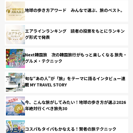
地球の歩き方アワード みんなで選ぶ、旅のベスト。
エアラインランキング 読者の投票をもとにランキン
グ形式で発表
Next韓国旅 次の韓国旅行がもっと楽しくなる 旅先・
グルメ・テクニック
旬な“あの人”が「旅」をテーマに語るインタビュー連
載 MY TRAVEL STORY
今、こんな旅がしてみたい！地球の歩き方が選ぶ2026
年絶対行くべき旅先30
コスパもタイパもかなえる！賢者の旅テクニック