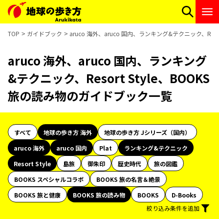
TOP
ガイドブック
aruco 海外、aruco 国内、ランキング&テクニック、Res
aruco 海外、aruco 国内、ランキング
&テクニック、Resort Style、BOOKS
旅の読み物のガイドブック一覧
すべて
地球の歩き方 海外
地球の歩き方 Jシリーズ（国内）
aruco 海外
aruco 国内
Plat
ランキング&テクニック
Resort Style
島旅
御朱印
歴史時代
旅の図鑑
BOOKS スペシャルコラボ
BOOKS 旅の名言＆絶景
BOOKS 旅と健康
BOOKS 旅の読み物
BOOKS
D-Books
絞り込み条件を追加