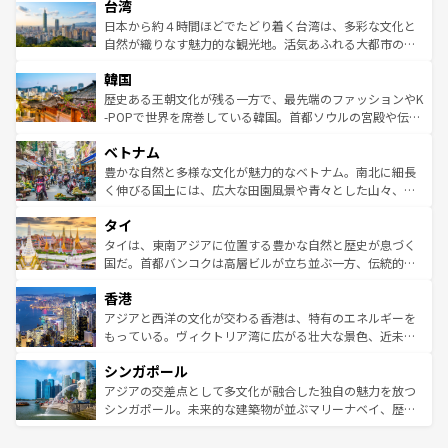
ならではの贅沢な旅のスタイルだ。 なお、新着のアメリカ
台湾
れるおもてなしの心で訪れる人々を迎えてくれるハワイの
リアリーフや大陸中央部にそびえるウルル（エアーズロッ
情報は
コンテンツ一覧
を参照してほしい。
人々、おいしいローカルフードやハワイアンミュージッ
ク）、タスマニアの美しい原生林やケアンズの熱帯雨林な
日本から約４時間ほどでたどり着く台湾は、多彩な文化と
ク、伝統的なフラダンスなど、すべてがハワイの魅力を彩
ど、見どころがたくさん。また、カフェやワイン、オージ
自然が織りなす魅力的な観光地。活気あふれる大都市の台
っている。訪れるたびに新しい発見と感動が待っているハ
ービーフなどの食文化も豊かで、美味しいものであふれて
北やノスタルジックな町並みが人気な九份（ジォウフェ
ワイを、存分に味わってほしい。 なお、新着のハワイ情報
韓国
いる。アクティビティも充実しており、サーフィンやダイ
ン）、静ひつな山岳地帯である台湾東部など、都市の喧騒
は
コンテンツ一覧
を参照してほしい。
ビング、ハイキングなど、アウトドア好きにはたまらな
と山間の静けさが共存しており、訪れる人に新しい発見と
歴史ある王朝文化が残る一方で、最先端のファッションやK
い。オーストラリアの多彩な魅力を存分に味わいつくそ
驚きをもたらしてくれる。また、奥深い台湾の食文化も魅
-POPで世界を席巻している韓国。首都ソウルの宮殿や伝統
う。 なお、新着のオーストラリア情報は
コンテンツ一覧
を
力で、夜市などの屋台グルメから高級料理、ヘルシーで美
家屋が並ぶエリアでは韓国の歴史と文化に浸ることがで
参照してほしい。
ベトナム
容にもいいと評判のスイーツなど、バラエティ豊かな料理
き、地方に足を延ばせば四季折々の自然美を楽しむことが
が味わえる。 なお、新着の台湾情報は
コンテンツ一覧
を参
できる。そして、キムチや焼肉、絶品のストリートフード
豊かな自然と多様な文化が魅力的なベトナム。南北に細長
照してほしい。
まで、さまざまな韓国料理が待っている。夜には、韓国な
く伸びる国土には、広大な田園風景や青々とした山々、世
らではのナイトライフも堪能できる。あたたかいホスピタ
界遺産に登録された壮大な自然景観が点在し、都市部では
タイ
リティに包まれながら、韓国の多彩な魅力を心ゆくまで味
急速な発展と共に伝統が息づく。ハノイの古い町並みやホ
わってみてほしい。 なお、新着の韓国情報は
コンテンツ一
ーチミン市のフランス統治時代の建物も、独特の雰囲気を
タイは、東南アジアに位置する豊かな自然と歴史が息づく
覧
を参照してほしい。
醸し出している。また、バラエティの豊かさとおいしさで
国だ。首都バンコクは高層ビルが立ち並ぶ一方、伝統的な
世界中の食通を魅了してやまないベトナム料理も魅力のひ
寺院や市場がいたるところに点在し、古きよき文化と現代
香港
とつ。フォーやバインミー、ベトナムコーヒーなどは、ぜ
の活気が交差している。北部ではチェンマイなどの山岳地
ひ現地で味わいたい。どの地域を訪れてもあたたかい人々
帯で自然と触れ合い、南部ではプーケットやクラビの美し
アジアと西洋の文化が交わる香港は、特有のエネルギーを
が旅行者を迎えてくれるので、きっと忘れられない旅にな
いビーチでリゾート気分を楽しむことができる。タイ料理
もっている。ヴィクトリア湾に広がる壮大な景色、近未来
るはずだ。 なお、新着のベトナム情報は
コンテンツ一覧
を
は世界的に有名で、屋台から高級レストランまで味覚を刺
的なアートスポット、そして歴史と現代が融合した町並
参照してほしい。
シンガポール
激する。気候は一年中温暖で、どの季節にも異なる楽しみ
み、どこを訪れても感動するはず。観光スポットが密集し
が待っている。親しみやすいタイの人々、仏教を中心とし
ており、効率よく見どころを回れるのも魅力。息をのむよ
アジアの交差点として多文化が融合した独自の魅力を放つ
た文化、そして多様な観光資源が、訪れる旅人を魅了し続
うな絶景から文化的な体験まで、香港を存分に楽しみ尽く
シンガポール。未来的な建築物が並ぶマリーナベイ、歴史
ける。 なお、新着のタイ情報は
コンテンツ一覧
を参照して
そう。 なお、新着の香港情報は
コンテンツ一覧
を参照して
と伝統を感じられるエスニックタウン、多数の緑豊かな公
ほしい。
ほしい。
園や自然保護区など、自然が調和した近代的な景観と文化