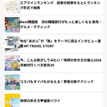
エアラインランキング 読者の投票をもとにランキン
グ形式で発表
Next韓国旅 次の韓国旅行がもっと楽しくなる 旅先・
グルメ・テクニック
旬な“あの人”が「旅」をテーマに語るインタビュー連
載 MY TRAVEL STORY
今、こんな旅がしてみたい！地球の歩き方が選ぶ2026
年絶対行くべき旅先30
コスパもタイパもかなえる！賢者の旅テクニック
地球の歩き方♥偏愛ハワイ