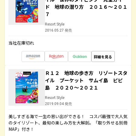
ド 地球の潜り方 ２０１６～２０１
７
Resort Style
2016.05.27 発売
当社在庫切れ
詳細を見る
Ｒ１２ 地球の歩き方 リゾートスタ
イル プーケット サムイ島 ピピ
島 ２０２０～２０２１
Resort Style
2019.09.04 発売
美しすぎる海で一生の思い出ができる！ コスパ最強で大人気
のタイリゾート、最旬の楽しみ方を大解剖。「取り外せる別冊
MAP」付き！