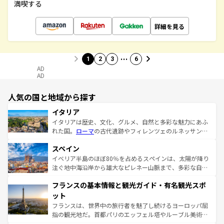
満喫する
詳細を見る
…
1
2
3
6
AD
AD
人気の国と地域から探す
イタリア
イタリアは歴史、文化、グルメ、自然と多彩な魅力にあふ
れた国。
ローマ
の古代遺跡やフィレンツェのルネッサンス
美術、ヴェネツィアの運河など、歴史あるスポットはもち
スペイン
ろん、トスカーナの美しい田園風景やアマルフィ海岸の絶
景など、自然景観も見逃せない。観光の合間には、本場の
イベリア半島のほぼ80％を占めるスペインは、太陽が降り
ピザやパスタなど、絶品のイタリア料理を堪能することも
注ぐ地中海沿岸から雄大なピレネー山脈まで、多彩な自然
できる。朝目覚めてから夜眠るまで、すべての瞬間を楽し
と文化が詰まったヨーロッパ屈指の旅行先だ。多様な地域
フランスの基本情報と観光ガイド・有名観光スポ
ませてくれるイタリアで、忘れられない旅をしてみよう！
文化が根付くこの国では、情熱的なフラメンコ、熱気あふ
なお、新着のイタリア情報は
コンテンツ一覧
を参照してほ
れる闘牛、そして美味しいタパスが生活の一部となってい
ット
しい。
る。首都マドリードの洗練された雰囲気や、バルセロナの
フランスは、世界中の旅行者を魅了し続けるヨーロッパ屈
アートに溢れた街角から、地方では古代ローマ遺跡や中世
指の観光地だ。首都パリのエッフェル塔やルーブル美術館
の城塞都市、穏やかなビーチリゾートまで多彩な表情を見
といった象徴的なスポットから、田舎町の古風な美しさま