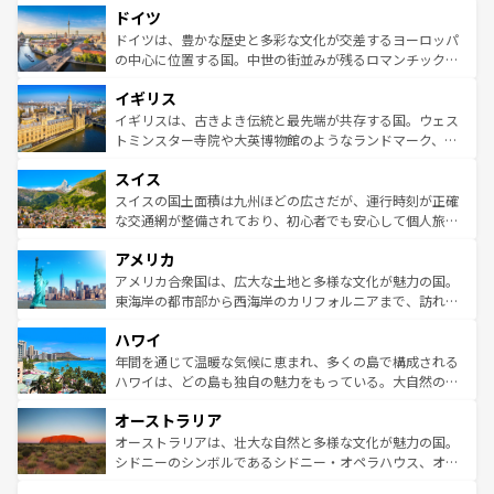
せる。地方によって風土や気候が異なるスペインはその個
ドイツ
で、幅広い魅力が詰まっている。華麗な宮殿、歴史的な大
性で訪れる人を魅了する。 なお、新着のスペイン情報は
コ
聖堂、美しいビーチ、そして豊かな自然が、訪れる者を心
ドイツは、豊かな歴史と多彩な文化が交差するヨーロッパ
ンテンツ一覧
を参照してほしい。
から魅了する。また、フランスは美食の国としても知ら
の中心に位置する国。中世の街並みが残るロマンチック街
れ、フランス料理はユネスコ無形文化遺産にも登録されて
道から、未来を先取りするようなモダンな都市まで多様な
イギリス
いる。シャンパンの発祥地であるランス、プロヴァンスの
顔を持つこの国は、どこを歩いても飽きることがない。ベ
香り高いラベンダー畑など、多彩な楽しみ方が可能だ。さ
ルリンの文化的活気、バイエルン州のアルプスの絶景、そ
イギリスは、古きよき伝統と最先端が共存する国。ウェス
らに、パリ以外の地域にも魅力が溢れており、どの街角に
してライン川沿いのワイン畑といった風景は必見。ビール
トミンスター寺院や大英博物館のようなランドマーク、歴
も豊かな歴史と文化が息づいている。パリ以外の個性あふ
とソーセージを味わいながら地元の人と過ごす楽しい時間
史ある大学都市、美しい丘陵地帯や牧歌的な風景など、エ
れる地方に足を運ぶとそれぞれで全く異なる文化を体験で
スイス
は、お酒好きな人にはぜひ体験してほしい。 なお、新着の
リアごとに異なる魅力がある。また、優雅なアフタヌーン
きるだろう。 なお、新着のフランス情報は
コンテンツ一覧
ドイツ情報は
コンテンツ一覧
を参照してほしい。
ティー、ビール好きにはたまらない英国パブ、サッカー観
スイスの国土面積は九州ほどの広さだが、運行時刻が正確
を参照してほしい。
戦など、本場だからこそできる体験も豊富。イギリスを旅
な交通網が整備されており、初心者でも安心して個人旅行
して楽しみつくそう。 なお、新着のイギリス情報は
コンテ
を楽しめる。日本同様に時刻表どおりの旅が可能だ。中世
アメリカ
ンツ一覧
を参照してほしい。
の建物がそのまま残る町や、スイスならではのユニークな
博物館もあり、アルプス観光だけでなく町歩きも満喫する
アメリカ合衆国は、広大な土地と多様な文化が魅力の国。
ことができる。国民の所得が高いため物価も高いが、旅行
東海岸の都市部から西海岸のカリフォルニアまで、訪れる
者向けの交通パス提供のサービスもあり、うまく活用すれ
場所ごとに異なる風景と体験が待っている。ニューヨーク
ハワイ
ば市内交通費無料で観光を楽しむこともできる。 なお、新
のような巨大都市は、観光、ショッピング、エンターテイ
着のスイス情報は
コンテンツ一覧
を参照してほしい。
ンメントが詰まった刺激的なスポットだ。一方、アメリカ
年間を通じて温暖な気候に恵まれ、多くの島で構成される
西部には大自然が広がり、グランドキャニオンやイエロー
ハワイは、どの島も独自の魅力をもっている。大自然の神
ストーン国立公園といった絶景が堪能できる。さらに、南
秘を感じたいなら、火山が生み出した壮大な景観を誇るハ
オーストラリア
部のニューオーリンズでは、音楽と美食が融合した独特の
ワイ島は見逃せない。また、定番の観光地といえばオアフ
文化が魅力。旅行者はアメリカの各地域で異なる魅力を楽
島だが、静かな自然を求めるならマウイ島やカウアイ島が
オーストラリアは、壮大な自然と多様な文化が魅力の国。
しみながら、その多様性と豊かな歴史を感じることができ
おすすめ。エメラルドグリーンに輝く海をはじめ、豊かな
シドニーのシンボルであるシドニー・オペラハウス、オー
るだろう。車でのロードトリップや列車の旅も、アメリカ
文化や歴史が息づいている。「アロハスピリット」と呼ば
ストラリア東海岸北部に広がる大サンゴ礁地帯グレートバ