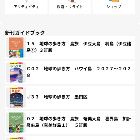
アクティビティ
鉄道・フライト
ショップ
新刊ガイドブック
１５ 地球の歩き方 島旅 伊豆大島 利島（伊豆諸
島①）３訂版
Ｃ０２ 地球の歩き方 ハワイ島 ２０２７～２０２
８
Ｊ３３ 地球の歩き方 墨田区
０２ 地球の歩き方 島旅 奄美大島 喜界島 加計
呂麻島（奄美群島１） ５訂版