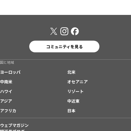
コミュニティを見る
国と地域
ヨーロッパ
北米
中南米
オセアニア
ハワイ
リゾート
アジア
中近東
アフリカ
日本
ウェブマガジン