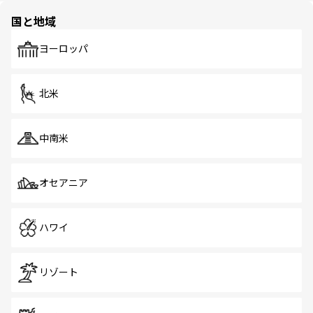
の多様性あふれるカラフルな町は、どこを歩いても新しい
国と地域
発見がある。さらに、治安のよさや充実した公共交通機関
も、旅行者にとっては魅力的なポイント。グルメも豊富
で、ホーカーズは地元の風情を楽しめる外せないスポット
ヨーロッパ
だ。訪れる人を飽きさせないシンガポールで、多様な魅力
を体感しよう。 なお、新着のシンガポール情報は
コンテン
ツ一覧
を参照してほしい。
北米
中南米
オセアニア
ハワイ
リゾート