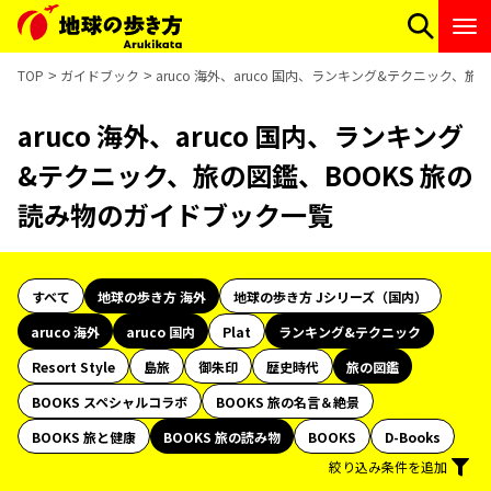
TOP
ガイドブック
aruco 海外、aruco 国内、ランキング&テクニック、
aruco 海外、aruco 国内、ランキング
&テクニック、旅の図鑑、BOOKS 旅の
読み物のガイドブック一覧
すべて
地球の歩き方 海外
地球の歩き方 Jシリーズ（国内）
aruco 海外
aruco 国内
Plat
ランキング&テクニック
Resort Style
島旅
御朱印
歴史時代
旅の図鑑
BOOKS スペシャルコラボ
BOOKS 旅の名言＆絶景
BOOKS 旅と健康
BOOKS 旅の読み物
BOOKS
D-Books
絞り込み条件を追加