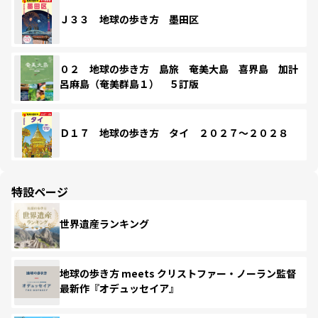
Ｊ３３ 地球の歩き方 墨田区
０２ 地球の歩き方 島旅 奄美大島 喜界島 加計
呂麻島（奄美群島１） ５訂版
Ｄ１７ 地球の歩き方 タイ ２０２７～２０２８
特設ページ
世界遺産ランキング
地球の歩き方 meets クリストファー・ノーラン監督
最新作『オデュッセイア』