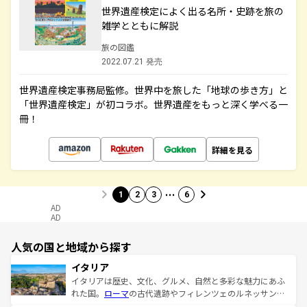
世界遺産検定によく出る名所・史跡を旅の
雑学とともに解説
旅の図鑑
2022.07.21 発売
世界遺産検定事務局監修。世界中を旅した「地球の歩き方」と
「世界遺産検定」が初コラボ。世界遺産をもっと深く学べる一
冊！
詳細を見る
…
1
2
3
6
AD
AD
人気の国と地域から探す
イタリア
イタリアは歴史、文化、グルメ、自然と多彩な魅力にあふ
れた国。
ローマ
の古代遺跡やフィレンツェのルネッサンス
美術、ヴェネツィアの運河など、歴史あるスポットはもち