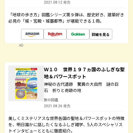
2021.08.12 発売
「地球の歩き方」図鑑シリーズ第９弾は、歴史好き、建築好き
必見の「城・宮殿・城塞都市」が堪能できる１冊。
詳細を見る
AD
Ｗ１０ 世界１９７ヵ国のふしぎな聖
地＆パワースポット
神秘の古代遺跡 驚異の大自然 謎の巨
石 祈りと奇跡の地
旅の図鑑
2021.08.26 発売
美しくミステリアスな世界各国の聖地＆パワースポットの特徴
を、明日誰かに話したくなるふしぎ雑学、5人のスペシャリス
トインタビューとともに徹底紹介。