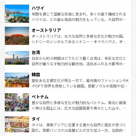
者向けの交通パス提供のサービスもあり、うまく活用すれ
場所ごとに異なる風景と体験が待っている。ニューヨーク
ハワイ
ば市内交通費無料で観光を楽しむこともできる。 なお、新
のような巨大都市は、観光、ショッピング、エンターテイ
着のスイス情報は
コンテンツ一覧
を参照してほしい。
ンメントが詰まった刺激的なスポットだ。一方、アメリカ
年間を通じて温暖な気候に恵まれ、多くの島で構成される
西部には大自然が広がり、グランドキャニオンやイエロー
ハワイは、どの島も独自の魅力をもっている。大自然の神
ストーン国立公園といった絶景が堪能できる。さらに、南
秘を感じたいなら、火山が生み出した壮大な景観を誇るハ
オーストラリア
部のニューオーリンズでは、音楽と美食が融合した独特の
ワイ島は見逃せない。また、定番の観光地といえばオアフ
文化が魅力。旅行者はアメリカの各地域で異なる魅力を楽
島だが、静かな自然を求めるならマウイ島やカウアイ島が
オーストラリアは、壮大な自然と多様な文化が魅力の国。
しみながら、その多様性と豊かな歴史を感じることができ
おすすめ。エメラルドグリーンに輝く海をはじめ、豊かな
シドニーのシンボルであるシドニー・オペラハウス、オー
るだろう。車でのロードトリップや列車の旅も、アメリカ
文化や歴史が息づいている。「アロハスピリット」と呼ば
ストラリア東海岸北部に広がる大サンゴ礁地帯グレートバ
ならではの贅沢な旅のスタイルだ。 なお、新着のアメリカ
台湾
れるおもてなしの心で訪れる人々を迎えてくれるハワイの
リアリーフや大陸中央部にそびえるウルル（エアーズロッ
情報は
コンテンツ一覧
を参照してほしい。
人々、おいしいローカルフードやハワイアンミュージッ
ク）、タスマニアの美しい原生林やケアンズの熱帯雨林な
日本から約４時間ほどでたどり着く台湾は、多彩な文化と
ク、伝統的なフラダンスなど、すべてがハワイの魅力を彩
ど、見どころがたくさん。また、カフェやワイン、オージ
自然が織りなす魅力的な観光地。活気あふれる大都市の台
っている。訪れるたびに新しい発見と感動が待っているハ
ービーフなどの食文化も豊かで、美味しいものであふれて
北やノスタルジックな町並みが人気な九份（ジォウフェ
ワイを、存分に味わってほしい。 なお、新着のハワイ情報
韓国
いる。アクティビティも充実しており、サーフィンやダイ
ン）、静ひつな山岳地帯である台湾東部など、都市の喧騒
は
コンテンツ一覧
を参照してほしい。
ビング、ハイキングなど、アウトドア好きにはたまらな
と山間の静けさが共存しており、訪れる人に新しい発見と
歴史ある王朝文化が残る一方で、最先端のファッションやK
い。オーストラリアの多彩な魅力を存分に味わいつくそ
驚きをもたらしてくれる。また、奥深い台湾の食文化も魅
-POPで世界を席巻している韓国。首都ソウルの宮殿や伝統
う。 なお、新着のオーストラリア情報は
コンテンツ一覧
を
力で、夜市などの屋台グルメから高級料理、ヘルシーで美
家屋が並ぶエリアでは韓国の歴史と文化に浸ることがで
参照してほしい。
ベトナム
容にもいいと評判のスイーツなど、バラエティ豊かな料理
き、地方に足を延ばせば四季折々の自然美を楽しむことが
が味わえる。 なお、新着の台湾情報は
コンテンツ一覧
を参
できる。そして、キムチや焼肉、絶品のストリートフード
豊かな自然と多様な文化が魅力的なベトナム。南北に細長
照してほしい。
まで、さまざまな韓国料理が待っている。夜には、韓国な
く伸びる国土には、広大な田園風景や青々とした山々、世
らではのナイトライフも堪能できる。あたたかいホスピタ
界遺産に登録された壮大な自然景観が点在し、都市部では
タイ
リティに包まれながら、韓国の多彩な魅力を心ゆくまで味
急速な発展と共に伝統が息づく。ハノイの古い町並みやホ
わってみてほしい。 なお、新着の韓国情報は
コンテンツ一
ーチミン市のフランス統治時代の建物も、独特の雰囲気を
タイは、東南アジアに位置する豊かな自然と歴史が息づく
覧
を参照してほしい。
醸し出している。また、バラエティの豊かさとおいしさで
国だ。首都バンコクは高層ビルが立ち並ぶ一方、伝統的な
世界中の食通を魅了してやまないベトナム料理も魅力のひ
寺院や市場がいたるところに点在し、古きよき文化と現代