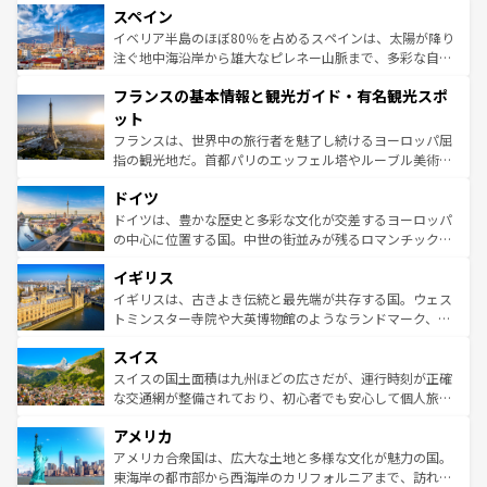
スペイン
ろん、トスカーナの美しい田園風景やアマルフィ海岸の絶
景など、自然景観も見逃せない。観光の合間には、本場の
イベリア半島のほぼ80％を占めるスペインは、太陽が降り
ピザやパスタなど、絶品のイタリア料理を堪能することも
注ぐ地中海沿岸から雄大なピレネー山脈まで、多彩な自然
できる。朝目覚めてから夜眠るまで、すべての瞬間を楽し
と文化が詰まったヨーロッパ屈指の旅行先だ。多様な地域
フランスの基本情報と観光ガイド・有名観光スポ
ませてくれるイタリアで、忘れられない旅をしてみよう！
文化が根付くこの国では、情熱的なフラメンコ、熱気あふ
なお、新着のイタリア情報は
コンテンツ一覧
を参照してほ
れる闘牛、そして美味しいタパスが生活の一部となってい
ット
しい。
る。首都マドリードの洗練された雰囲気や、バルセロナの
フランスは、世界中の旅行者を魅了し続けるヨーロッパ屈
アートに溢れた街角から、地方では古代ローマ遺跡や中世
指の観光地だ。首都パリのエッフェル塔やルーブル美術館
の城塞都市、穏やかなビーチリゾートまで多彩な表情を見
といった象徴的なスポットから、田舎町の古風な美しさま
せる。地方によって風土や気候が異なるスペインはその個
ドイツ
で、幅広い魅力が詰まっている。華麗な宮殿、歴史的な大
性で訪れる人を魅了する。 なお、新着のスペイン情報は
コ
聖堂、美しいビーチ、そして豊かな自然が、訪れる者を心
ドイツは、豊かな歴史と多彩な文化が交差するヨーロッパ
ンテンツ一覧
を参照してほしい。
から魅了する。また、フランスは美食の国としても知ら
の中心に位置する国。中世の街並みが残るロマンチック街
れ、フランス料理はユネスコ無形文化遺産にも登録されて
道から、未来を先取りするようなモダンな都市まで多様な
イギリス
いる。シャンパンの発祥地であるランス、プロヴァンスの
顔を持つこの国は、どこを歩いても飽きることがない。ベ
香り高いラベンダー畑など、多彩な楽しみ方が可能だ。さ
ルリンの文化的活気、バイエルン州のアルプスの絶景、そ
イギリスは、古きよき伝統と最先端が共存する国。ウェス
らに、パリ以外の地域にも魅力が溢れており、どの街角に
してライン川沿いのワイン畑といった風景は必見。ビール
トミンスター寺院や大英博物館のようなランドマーク、歴
も豊かな歴史と文化が息づいている。パリ以外の個性あふ
とソーセージを味わいながら地元の人と過ごす楽しい時間
史ある大学都市、美しい丘陵地帯や牧歌的な風景など、エ
れる地方に足を運ぶとそれぞれで全く異なる文化を体験で
スイス
は、お酒好きな人にはぜひ体験してほしい。 なお、新着の
リアごとに異なる魅力がある。また、優雅なアフタヌーン
きるだろう。 なお、新着のフランス情報は
コンテンツ一覧
ドイツ情報は
コンテンツ一覧
を参照してほしい。
ティー、ビール好きにはたまらない英国パブ、サッカー観
スイスの国土面積は九州ほどの広さだが、運行時刻が正確
を参照してほしい。
戦など、本場だからこそできる体験も豊富。イギリスを旅
な交通網が整備されており、初心者でも安心して個人旅行
して楽しみつくそう。 なお、新着のイギリス情報は
コンテ
を楽しめる。日本同様に時刻表どおりの旅が可能だ。中世
アメリカ
ンツ一覧
を参照してほしい。
の建物がそのまま残る町や、スイスならではのユニークな
博物館もあり、アルプス観光だけでなく町歩きも満喫する
アメリカ合衆国は、広大な土地と多様な文化が魅力の国。
ことができる。国民の所得が高いため物価も高いが、旅行
東海岸の都市部から西海岸のカリフォルニアまで、訪れる