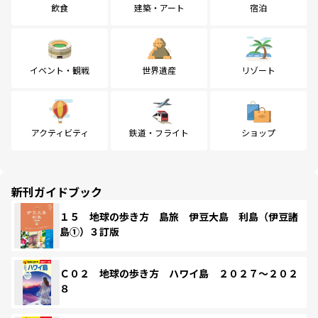
飲食
建築・アート
宿泊
イベント・観戦
世界遺産
リゾート
アクティビティ
鉄道・フライト
ショップ
新刊ガイドブック
１５ 地球の歩き方 島旅 伊豆大島 利島（伊豆諸
島①）３訂版
Ｃ０２ 地球の歩き方 ハワイ島 ２０２７～２０２
８