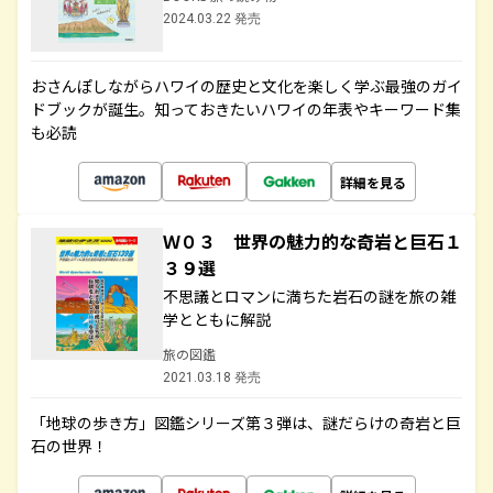
2024.03.22 発売
おさんぽしながらハワイの歴史と文化を楽しく学ぶ最強のガイ
ドブックが誕生。知っておきたいハワイの年表やキーワード集
も必読
詳細を見る
Ｗ０３ 世界の魅力的な奇岩と巨石１
３９選
不思議とロマンに満ちた岩石の謎を旅の雑
学とともに解説
旅の図鑑
2021.03.18 発売
「地球の歩き方」図鑑シリーズ第３弾は、謎だらけの奇岩と巨
石の世界！