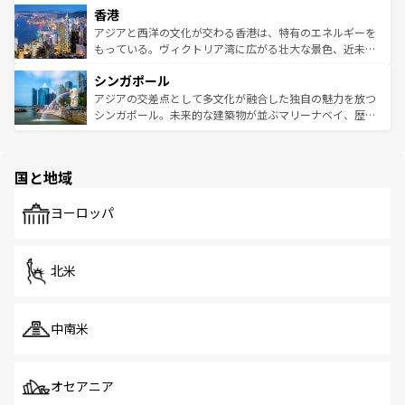
香港
とつ。フォーやバインミー、ベトナムコーヒーなどは、ぜ
の活気が交差している。北部ではチェンマイなどの山岳地
ひ現地で味わいたい。どの地域を訪れてもあたたかい人々
帯で自然と触れ合い、南部ではプーケットやクラビの美し
アジアと西洋の文化が交わる香港は、特有のエネルギーを
が旅行者を迎えてくれるので、きっと忘れられない旅にな
いビーチでリゾート気分を楽しむことができる。タイ料理
もっている。ヴィクトリア湾に広がる壮大な景色、近未来
るはずだ。 なお、新着のベトナム情報は
コンテンツ一覧
を
は世界的に有名で、屋台から高級レストランまで味覚を刺
的なアートスポット、そして歴史と現代が融合した町並
参照してほしい。
シンガポール
激する。気候は一年中温暖で、どの季節にも異なる楽しみ
み、どこを訪れても感動するはず。観光スポットが密集し
が待っている。親しみやすいタイの人々、仏教を中心とし
ており、効率よく見どころを回れるのも魅力。息をのむよ
アジアの交差点として多文化が融合した独自の魅力を放つ
た文化、そして多様な観光資源が、訪れる旅人を魅了し続
うな絶景から文化的な体験まで、香港を存分に楽しみ尽く
シンガポール。未来的な建築物が並ぶマリーナベイ、歴史
ける。 なお、新着のタイ情報は
コンテンツ一覧
を参照して
そう。 なお、新着の香港情報は
コンテンツ一覧
を参照して
と伝統を感じられるエスニックタウン、多数の緑豊かな公
ほしい。
ほしい。
園や自然保護区など、自然が調和した近代的な景観と文化
の多様性あふれるカラフルな町は、どこを歩いても新しい
国と地域
発見がある。さらに、治安のよさや充実した公共交通機関
も、旅行者にとっては魅力的なポイント。グルメも豊富
で、ホーカーズは地元の風情を楽しめる外せないスポット
ヨーロッパ
だ。訪れる人を飽きさせないシンガポールで、多様な魅力
を体感しよう。 なお、新着のシンガポール情報は
コンテン
ツ一覧
を参照してほしい。
北米
中南米
オセアニア