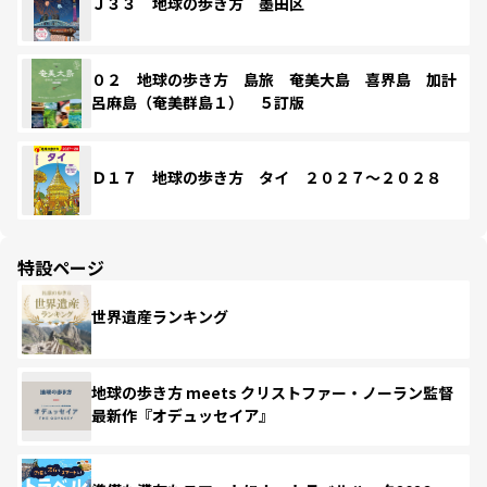
Ｊ３３ 地球の歩き方 墨田区
０２ 地球の歩き方 島旅 奄美大島 喜界島 加計
呂麻島（奄美群島１） ５訂版
Ｄ１７ 地球の歩き方 タイ ２０２７～２０２８
特設ページ
世界遺産ランキング
地球の歩き方 meets クリストファー・ノーラン監督
最新作『オデュッセイア』