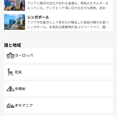
ひ現地で味わいたい。どの地域を訪れてもあたたかい人々
帯で自然と触れ合い、南部ではプーケットやクラビの美し
アジアと西洋の文化が交わる香港は、特有のエネルギーを
が旅行者を迎えてくれるので、きっと忘れられない旅にな
いビーチでリゾート気分を楽しむことができる。タイ料理
もっている。ヴィクトリア湾に広がる壮大な景色、近未来
るはずだ。 なお、新着のベトナム情報は
コンテンツ一覧
を
は世界的に有名で、屋台から高級レストランまで味覚を刺
的なアートスポット、そして歴史と現代が融合した町並
参照してほしい。
シンガポール
激する。気候は一年中温暖で、どの季節にも異なる楽しみ
み、どこを訪れても感動するはず。観光スポットが密集し
が待っている。親しみやすいタイの人々、仏教を中心とし
ており、効率よく見どころを回れるのも魅力。息をのむよ
アジアの交差点として多文化が融合した独自の魅力を放つ
た文化、そして多様な観光資源が、訪れる旅人を魅了し続
うな絶景から文化的な体験まで、香港を存分に楽しみ尽く
シンガポール。未来的な建築物が並ぶマリーナベイ、歴史
ける。 なお、新着のタイ情報は
コンテンツ一覧
を参照して
そう。 なお、新着の香港情報は
コンテンツ一覧
を参照して
と伝統を感じられるエスニックタウン、多数の緑豊かな公
ほしい。
ほしい。
園や自然保護区など、自然が調和した近代的な景観と文化
の多様性あふれるカラフルな町は、どこを歩いても新しい
国と地域
発見がある。さらに、治安のよさや充実した公共交通機関
も、旅行者にとっては魅力的なポイント。グルメも豊富
で、ホーカーズは地元の風情を楽しめる外せないスポット
ヨーロッパ
だ。訪れる人を飽きさせないシンガポールで、多様な魅力
を体感しよう。 なお、新着のシンガポール情報は
コンテン
ツ一覧
を参照してほしい。
北米
中南米
オセアニア