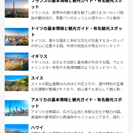
フランスの基本情報と観光ガイド・有名観光スポ
ませてくれるイタリアで、忘れられない旅をしてみよう！
文化が根付くこの国では、情熱的なフラメンコ、熱気あふ
なお、新着のイタリア情報は
コンテンツ一覧
を参照してほ
れる闘牛、そして美味しいタパスが生活の一部となってい
ット
しい。
る。首都マドリードの洗練された雰囲気や、バルセロナの
フランスは、世界中の旅行者を魅了し続けるヨーロッパ屈
アートに溢れた街角から、地方では古代ローマ遺跡や中世
指の観光地だ。首都パリのエッフェル塔やルーブル美術館
の城塞都市、穏やかなビーチリゾートまで多彩な表情を見
といった象徴的なスポットから、田舎町の古風な美しさま
せる。地方によって風土や気候が異なるスペインはその個
ドイツの基本情報と観光ガイド・有名観光スポッ
で、幅広い魅力が詰まっている。華麗な宮殿、歴史的な大
性で訪れる人を魅了する。 なお、新着のスペイン情報は
コ
聖堂、美しいビーチ、そして豊かな自然が、訪れる者を心
ト
ンテンツ一覧
を参照してほしい。
から魅了する。また、フランスは美食の国としても知ら
ドイツは、豊かな歴史と多彩な文化が交差するヨーロッパ
れ、フランス料理はユネスコ無形文化遺産にも登録されて
の中心に位置する国。中世の街並みが残るロマンチック街
いる。シャンパンの発祥地であるランス、プロヴァンスの
道から、未来を先取りするようなモダンな都市まで多様な
香り高いラベンダー畑など、多彩な楽しみ方が可能だ。さ
イギリス
顔を持つこの国は、どこを歩いても飽きることがない。ベ
らに、パリ以外の地域にも魅力が溢れており、どの街角に
ルリンの文化的活気、バイエルン州のアルプスの絶景、そ
イギリスは、古きよき伝統と最先端が共存する国。ウェス
も豊かな歴史と文化が息づいている。パリ以外の個性あふ
してライン川沿いのワイン畑といった風景は必見。ビール
トミンスター寺院や大英博物館のようなランドマーク、歴
れる地方に足を運ぶとそれぞれで全く異なる文化を体験で
とソーセージを味わいながら地元の人と過ごす楽しい時間
史ある大学都市、美しい丘陵地帯や牧歌的な風景など、エ
きるだろう。 なお、新着のフランス情報は
コンテンツ一覧
スイス
は、お酒好きな人にはぜひ体験してほしい。 なお、新着の
リアごとに異なる魅力がある。また、優雅なアフタヌーン
を参照してほしい。
ドイツ情報は
コンテンツ一覧
を参照してほしい。
ティー、ビール好きにはたまらない英国パブ、サッカー観
スイスの国土面積は九州ほどの広さだが、運行時刻が正確
戦など、本場だからこそできる体験も豊富。イギリスを旅
な交通網が整備されており、初心者でも安心して個人旅行
して楽しみつくそう。 なお、新着のイギリス情報は
コンテ
を楽しめる。日本同様に時刻表どおりの旅が可能だ。中世
アメリカの基本情報と観光ガイド・有名観光スポ
ンツ一覧
を参照してほしい。
の建物がそのまま残る町や、スイスならではのユニークな
博物館もあり、アルプス観光だけでなく町歩きも満喫する
ット
ことができる。国民の所得が高いため物価も高いが、旅行
アメリカ合衆国は、広大な土地と多様な文化が魅力の国。
者向けの交通パス提供のサービスもあり、うまく活用すれ
東海岸の都市部から西海岸のカリフォルニアまで、訪れる
ば市内交通費無料で観光を楽しむこともできる。 なお、新
場所ごとに異なる風景と体験が待っている。ニューヨーク
着のスイス情報は
コンテンツ一覧
を参照してほしい。
ハワイ
のような巨大都市は、観光、ショッピング、エンターテイ
ンメントが詰まった刺激的なスポットだ。一方、アメリカ