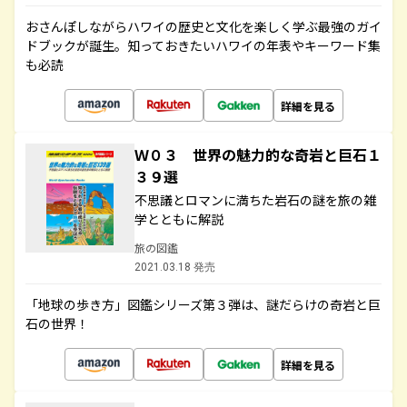
おさんぽしながらハワイの歴史と文化を楽しく学ぶ最強のガイ
ドブックが誕生。知っておきたいハワイの年表やキーワード集
も必読
詳細を見る
Ｗ０３ 世界の魅力的な奇岩と巨石１
３９選
不思議とロマンに満ちた岩石の謎を旅の雑
学とともに解説
旅の図鑑
2021.03.18 発売
「地球の歩き方」図鑑シリーズ第３弾は、謎だらけの奇岩と巨
石の世界！
詳細を見る