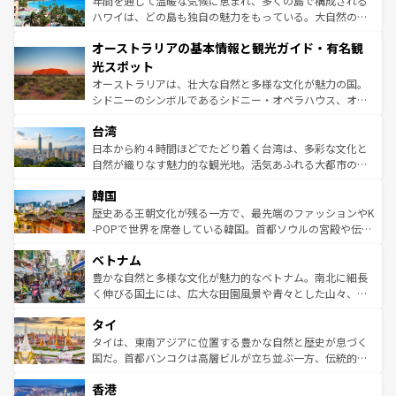
年間を通じて温暖な気候に恵まれ、多くの島で構成される
西部には大自然が広がり、グランドキャニオンやイエロー
ハワイは、どの島も独自の魅力をもっている。大自然の神
ストーン国立公園といった絶景が堪能できる。さらに、南
秘を感じたいなら、火山が生み出した壮大な景観を誇るハ
オーストラリアの基本情報と観光ガイド・有名観
部のニューオーリンズでは、音楽と美食が融合した独特の
ワイ島は見逃せない。また、定番の観光地といえばオアフ
文化が魅力。旅行者はアメリカの各地域で異なる魅力を楽
島だが、静かな自然を求めるならマウイ島やカウアイ島が
光スポット
しみながら、その多様性と豊かな歴史を感じることができ
おすすめ。エメラルドグリーンに輝く海をはじめ、豊かな
オーストラリアは、壮大な自然と多様な文化が魅力の国。
るだろう。車でのロードトリップや列車の旅も、アメリカ
文化や歴史が息づいている。「アロハスピリット」と呼ば
シドニーのシンボルであるシドニー・オペラハウス、オー
ならではの贅沢な旅のスタイルだ。 なお、新着のアメリカ
れるおもてなしの心で訪れる人々を迎えてくれるハワイの
ストラリア東海岸北部に広がる大サンゴ礁地帯グレートバ
情報は
コンテンツ一覧
を参照してほしい。
人々、おいしいローカルフードやハワイアンミュージッ
台湾
リアリーフや大陸中央部にそびえるウルル（エアーズロッ
ク、伝統的なフラダンスなど、すべてがハワイの魅力を彩
ク）、タスマニアの美しい原生林やケアンズの熱帯雨林な
日本から約４時間ほどでたどり着く台湾は、多彩な文化と
っている。訪れるたびに新しい発見と感動が待っているハ
ど、見どころがたくさん。また、カフェやワイン、オージ
自然が織りなす魅力的な観光地。活気あふれる大都市の台
ワイを、存分に味わってほしい。 なお、新着のハワイ情報
ービーフなどの食文化も豊かで、美味しいものであふれて
北やノスタルジックな町並みが人気な九份（ジォウフェ
は
コンテンツ一覧
を参照してほしい。
韓国
いる。アクティビティも充実しており、サーフィンやダイ
ン）、静ひつな山岳地帯である台湾東部など、都市の喧騒
ビング、ハイキングなど、アウトドア好きにはたまらな
と山間の静けさが共存しており、訪れる人に新しい発見と
歴史ある王朝文化が残る一方で、最先端のファッションやK
い。オーストラリアの多彩な魅力を存分に味わいつくそ
驚きをもたらしてくれる。また、奥深い台湾の食文化も魅
-POPで世界を席巻している韓国。首都ソウルの宮殿や伝統
う。 なお、新着のオーストラリア情報は
コンテンツ一覧
を
力で、夜市などの屋台グルメから高級料理、ヘルシーで美
家屋が並ぶエリアでは韓国の歴史と文化に浸ることがで
参照してほしい。
ベトナム
容にもいいと評判のスイーツなど、バラエティ豊かな料理
き、地方に足を延ばせば四季折々の自然美を楽しむことが
が味わえる。 なお、新着の台湾情報は
コンテンツ一覧
を参
できる。そして、キムチや焼肉、絶品のストリートフード
豊かな自然と多様な文化が魅力的なベトナム。南北に細長
照してほしい。
まで、さまざまな韓国料理が待っている。夜には、韓国な
く伸びる国土には、広大な田園風景や青々とした山々、世
らではのナイトライフも堪能できる。あたたかいホスピタ
界遺産に登録された壮大な自然景観が点在し、都市部では
タイ
リティに包まれながら、韓国の多彩な魅力を心ゆくまで味
急速な発展と共に伝統が息づく。ハノイの古い町並みやホ
わってみてほしい。 なお、新着の韓国情報は
コンテンツ一
ーチミン市のフランス統治時代の建物も、独特の雰囲気を
タイは、東南アジアに位置する豊かな自然と歴史が息づく
覧
を参照してほしい。
醸し出している。また、バラエティの豊かさとおいしさで
国だ。首都バンコクは高層ビルが立ち並ぶ一方、伝統的な
世界中の食通を魅了してやまないベトナム料理も魅力のひ
寺院や市場がいたるところに点在し、古きよき文化と現代
香港
とつ。フォーやバインミー、ベトナムコーヒーなどは、ぜ
の活気が交差している。北部ではチェンマイなどの山岳地