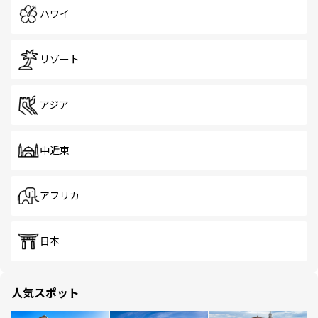
ハワイ
リゾート
アジア
中近東
アフリカ
日本
人気スポット