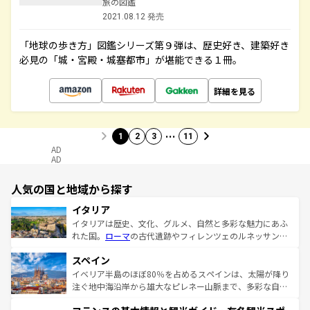
旅の図鑑
2021.08.12 発売
「地球の歩き方」図鑑シリーズ第９弾は、歴史好き、建築好き
必見の「城・宮殿・城塞都市」が堪能できる１冊。
詳細を見る
…
1
2
3
11
AD
AD
人気の国と地域から探す
イタリア
イタリアは歴史、文化、グルメ、自然と多彩な魅力にあふ
れた国。
ローマ
の古代遺跡やフィレンツェのルネッサンス
美術、ヴェネツィアの運河など、歴史あるスポットはもち
スペイン
ろん、トスカーナの美しい田園風景やアマルフィ海岸の絶
景など、自然景観も見逃せない。観光の合間には、本場の
イベリア半島のほぼ80％を占めるスペインは、太陽が降り
ピザやパスタなど、絶品のイタリア料理を堪能することも
注ぐ地中海沿岸から雄大なピレネー山脈まで、多彩な自然
できる。朝目覚めてから夜眠るまで、すべての瞬間を楽し
と文化が詰まったヨーロッパ屈指の旅行先だ。多様な地域