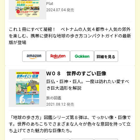
Plat
2024.07.04 発売
これ１冊にすべて凝縮！ ベトナムの人気４都市＋人気の郊外
を楽しむ、携帯に便利な地球の歩き方コンパクトガイドの最新
版が登場
詳細を見る
Ｗ０８ 世界のすごい巨像
巨仏・巨神・巨人。一度は訪れたい愛すべ
き巨大造形を解説
旅の図鑑
2021.08.12 発売
「地球の歩き方」図鑑シリーズ第８弾は、でっかい像・巨像で
す。世界のあちこちでさまざまな人々が色々な意図を持って立
ち上げてきた魅力的な巨像たち。