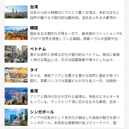
るだろう。車でのロードトリップや列車の旅も、アメリカ
文化や歴史が息づいている。「アロハスピリット」と呼ば
ストラリア東海岸北部に広がる大サンゴ礁地帯グレートバ
ならではの贅沢な旅のスタイルだ。 なお、新着のアメリカ
台湾
れるおもてなしの心で訪れる人々を迎えてくれるハワイの
リアリーフや大陸中央部にそびえるウルル（エアーズロッ
情報は
コンテンツ一覧
を参照してほしい。
人々、おいしいローカルフードやハワイアンミュージッ
ク）、タスマニアの美しい原生林やケアンズの熱帯雨林な
日本から約４時間ほどでたどり着く台湾は、多彩な文化と
ク、伝統的なフラダンスなど、すべてがハワイの魅力を彩
ど、見どころがたくさん。また、カフェやワイン、オージ
自然が織りなす魅力的な観光地。活気あふれる大都市の台
っている。訪れるたびに新しい発見と感動が待っているハ
ービーフなどの食文化も豊かで、美味しいものであふれて
北やノスタルジックな町並みが人気な九份（ジォウフェ
ワイを、存分に味わってほしい。 なお、新着のハワイ情報
韓国
いる。アクティビティも充実しており、サーフィンやダイ
ン）、静ひつな山岳地帯である台湾東部など、都市の喧騒
は
コンテンツ一覧
を参照してほしい。
ビング、ハイキングなど、アウトドア好きにはたまらな
と山間の静けさが共存しており、訪れる人に新しい発見と
歴史ある王朝文化が残る一方で、最先端のファッションやK
い。オーストラリアの多彩な魅力を存分に味わいつくそ
驚きをもたらしてくれる。また、奥深い台湾の食文化も魅
-POPで世界を席巻している韓国。首都ソウルの宮殿や伝統
う。 なお、新着のオーストラリア情報は
コンテンツ一覧
を
力で、夜市などの屋台グルメから高級料理、ヘルシーで美
家屋が並ぶエリアでは韓国の歴史と文化に浸ることがで
参照してほしい。
ベトナム
容にもいいと評判のスイーツなど、バラエティ豊かな料理
き、地方に足を延ばせば四季折々の自然美を楽しむことが
が味わえる。 なお、新着の台湾情報は
コンテンツ一覧
を参
できる。そして、キムチや焼肉、絶品のストリートフード
豊かな自然と多様な文化が魅力的なベトナム。南北に細長
照してほしい。
まで、さまざまな韓国料理が待っている。夜には、韓国な
く伸びる国土には、広大な田園風景や青々とした山々、世
らではのナイトライフも堪能できる。あたたかいホスピタ
界遺産に登録された壮大な自然景観が点在し、都市部では
タイ
リティに包まれながら、韓国の多彩な魅力を心ゆくまで味
急速な発展と共に伝統が息づく。ハノイの古い町並みやホ
わってみてほしい。 なお、新着の韓国情報は
コンテンツ一
ーチミン市のフランス統治時代の建物も、独特の雰囲気を
タイは、東南アジアに位置する豊かな自然と歴史が息づく
覧
を参照してほしい。
醸し出している。また、バラエティの豊かさとおいしさで
国だ。首都バンコクは高層ビルが立ち並ぶ一方、伝統的な
世界中の食通を魅了してやまないベトナム料理も魅力のひ
寺院や市場がいたるところに点在し、古きよき文化と現代
香港
とつ。フォーやバインミー、ベトナムコーヒーなどは、ぜ
の活気が交差している。北部ではチェンマイなどの山岳地
ひ現地で味わいたい。どの地域を訪れてもあたたかい人々
帯で自然と触れ合い、南部ではプーケットやクラビの美し
アジアと西洋の文化が交わる香港は、特有のエネルギーを
が旅行者を迎えてくれるので、きっと忘れられない旅にな
いビーチでリゾート気分を楽しむことができる。タイ料理
もっている。ヴィクトリア湾に広がる壮大な景色、近未来
るはずだ。 なお、新着のベトナム情報は
コンテンツ一覧
を
は世界的に有名で、屋台から高級レストランまで味覚を刺
的なアートスポット、そして歴史と現代が融合した町並
参照してほしい。
シンガポール
激する。気候は一年中温暖で、どの季節にも異なる楽しみ
み、どこを訪れても感動するはず。観光スポットが密集し
が待っている。親しみやすいタイの人々、仏教を中心とし
ており、効率よく見どころを回れるのも魅力。息をのむよ
アジアの交差点として多文化が融合した独自の魅力を放つ
た文化、そして多様な観光資源が、訪れる旅人を魅了し続
うな絶景から文化的な体験まで、香港を存分に楽しみ尽く
シンガポール。未来的な建築物が並ぶマリーナベイ、歴史
ける。 なお、新着のタイ情報は
コンテンツ一覧
を参照して
そう。 なお、新着の香港情報は
コンテンツ一覧
を参照して
と伝統を感じられるエスニックタウン、多数の緑豊かな公