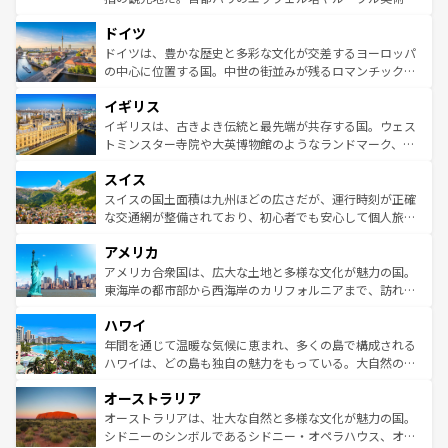
の城塞都市、穏やかなビーチリゾートまで多彩な表情を見
といった象徴的なスポットから、田舎町の古風な美しさま
せる。地方によって風土や気候が異なるスペインはその個
ドイツ
で、幅広い魅力が詰まっている。華麗な宮殿、歴史的な大
性で訪れる人を魅了する。 なお、新着のスペイン情報は
コ
聖堂、美しいビーチ、そして豊かな自然が、訪れる者を心
ドイツは、豊かな歴史と多彩な文化が交差するヨーロッパ
ンテンツ一覧
を参照してほしい。
から魅了する。また、フランスは美食の国としても知ら
の中心に位置する国。中世の街並みが残るロマンチック街
れ、フランス料理はユネスコ無形文化遺産にも登録されて
道から、未来を先取りするようなモダンな都市まで多様な
イギリス
いる。シャンパンの発祥地であるランス、プロヴァンスの
顔を持つこの国は、どこを歩いても飽きることがない。ベ
香り高いラベンダー畑など、多彩な楽しみ方が可能だ。さ
ルリンの文化的活気、バイエルン州のアルプスの絶景、そ
イギリスは、古きよき伝統と最先端が共存する国。ウェス
らに、パリ以外の地域にも魅力が溢れており、どの街角に
してライン川沿いのワイン畑といった風景は必見。ビール
トミンスター寺院や大英博物館のようなランドマーク、歴
も豊かな歴史と文化が息づいている。パリ以外の個性あふ
とソーセージを味わいながら地元の人と過ごす楽しい時間
史ある大学都市、美しい丘陵地帯や牧歌的な風景など、エ
れる地方に足を運ぶとそれぞれで全く異なる文化を体験で
スイス
は、お酒好きな人にはぜひ体験してほしい。 なお、新着の
リアごとに異なる魅力がある。また、優雅なアフタヌーン
きるだろう。 なお、新着のフランス情報は
コンテンツ一覧
ドイツ情報は
コンテンツ一覧
を参照してほしい。
ティー、ビール好きにはたまらない英国パブ、サッカー観
スイスの国土面積は九州ほどの広さだが、運行時刻が正確
を参照してほしい。
戦など、本場だからこそできる体験も豊富。イギリスを旅
な交通網が整備されており、初心者でも安心して個人旅行
して楽しみつくそう。 なお、新着のイギリス情報は
コンテ
を楽しめる。日本同様に時刻表どおりの旅が可能だ。中世
アメリカ
ンツ一覧
を参照してほしい。
の建物がそのまま残る町や、スイスならではのユニークな
博物館もあり、アルプス観光だけでなく町歩きも満喫する
アメリカ合衆国は、広大な土地と多様な文化が魅力の国。
ことができる。国民の所得が高いため物価も高いが、旅行
東海岸の都市部から西海岸のカリフォルニアまで、訪れる
者向けの交通パス提供のサービスもあり、うまく活用すれ
場所ごとに異なる風景と体験が待っている。ニューヨーク
ハワイ
ば市内交通費無料で観光を楽しむこともできる。 なお、新
のような巨大都市は、観光、ショッピング、エンターテイ
着のスイス情報は
コンテンツ一覧
を参照してほしい。
ンメントが詰まった刺激的なスポットだ。一方、アメリカ
年間を通じて温暖な気候に恵まれ、多くの島で構成される
西部には大自然が広がり、グランドキャニオンやイエロー
ハワイは、どの島も独自の魅力をもっている。大自然の神
ストーン国立公園といった絶景が堪能できる。さらに、南
秘を感じたいなら、火山が生み出した壮大な景観を誇るハ
オーストラリア
部のニューオーリンズでは、音楽と美食が融合した独特の
ワイ島は見逃せない。また、定番の観光地といえばオアフ
文化が魅力。旅行者はアメリカの各地域で異なる魅力を楽
島だが、静かな自然を求めるならマウイ島やカウアイ島が
オーストラリアは、壮大な自然と多様な文化が魅力の国。
しみながら、その多様性と豊かな歴史を感じることができ
おすすめ。エメラルドグリーンに輝く海をはじめ、豊かな
シドニーのシンボルであるシドニー・オペラハウス、オー