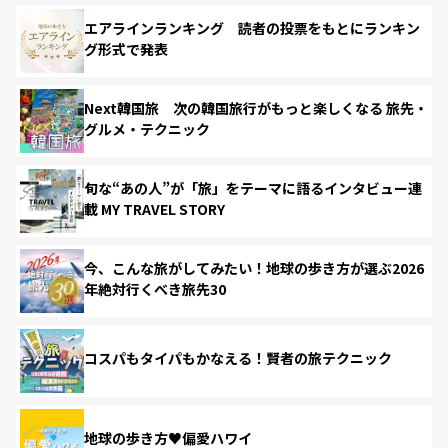
エアラインランキング 読者の投票をもとにランキン
グ形式で発表
Next韓国旅 次の韓国旅行がもっと楽しくなる 旅先・
グルメ・テクニック
旬な“あの人”が「旅」をテーマに語るインタビュー連
載 MY TRAVEL STORY
今、こんな旅がしてみたい！地球の歩き方が選ぶ2026
年絶対行くべき旅先30
コスパもタイパもかなえる！賢者の旅テクニック
地球の歩き方♥偏愛ハワイ