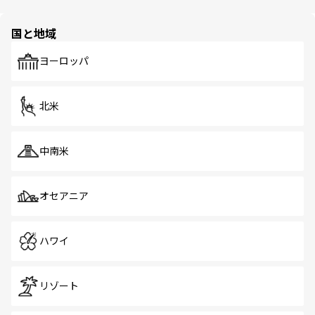
ほしい。
ほしい。
園や自然保護区など、自然が調和した近代的な景観と文化
の多様性あふれるカラフルな町は、どこを歩いても新しい
国と地域
発見がある。さらに、治安のよさや充実した公共交通機関
も、旅行者にとっては魅力的なポイント。グルメも豊富
で、ホーカーズは地元の風情を楽しめる外せないスポット
ヨーロッパ
だ。訪れる人を飽きさせないシンガポールで、多様な魅力
を体感しよう。 なお、新着のシンガポール情報は
コンテン
ツ一覧
を参照してほしい。
北米
中南米
オセアニア
ハワイ
リゾート