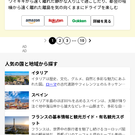
ワイキキから遠く離れた静かな入り江で過ごしたり、都会の喧
噪から遠く離れた離島を気の向くままにドライブを楽しむ
詳細を見る
…
1
2
3
10
AD
AD
人気の国と地域から探す
イタリア
イタリアは歴史、文化、グルメ、自然と多彩な魅力にあふ
れた国。
ローマ
の古代遺跡やフィレンツェのルネッサンス
美術、ヴェネツィアの運河など、歴史あるスポットはもち
スペイン
ろん、トスカーナの美しい田園風景やアマルフィ海岸の絶
景など、自然景観も見逃せない。観光の合間には、本場の
イベリア半島のほぼ80％を占めるスペインは、太陽が降り
ピザやパスタなど、絶品のイタリア料理を堪能することも
注ぐ地中海沿岸から雄大なピレネー山脈まで、多彩な自然
できる。朝目覚めてから夜眠るまで、すべての瞬間を楽し
と文化が詰まったヨーロッパ屈指の旅行先だ。多様な地域
フランスの基本情報と観光ガイド・有名観光スポ
ませてくれるイタリアで、忘れられない旅をしてみよう！
文化が根付くこの国では、情熱的なフラメンコ、熱気あふ
なお、新着のイタリア情報は
コンテンツ一覧
を参照してほ
れる闘牛、そして美味しいタパスが生活の一部となってい
ット
しい。
る。首都マドリードの洗練された雰囲気や、バルセロナの
フランスは、世界中の旅行者を魅了し続けるヨーロッパ屈
アートに溢れた街角から、地方では古代ローマ遺跡や中世
指の観光地だ。首都パリのエッフェル塔やルーブル美術館