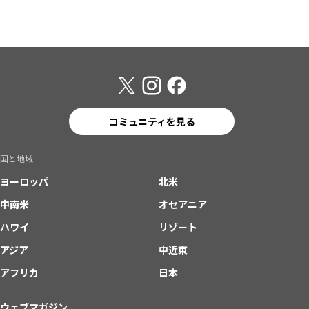
コミュニティを見る
国と地域
ヨーロッパ
北米
中南米
オセアニア
ハワイ
リゾート
アジア
中近東
アフリカ
日本
ウェブマガジン