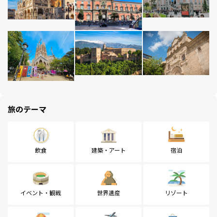
旅のテーマ
飲食
建築・アート
宿泊
イベント・観戦
世界遺産
リゾート