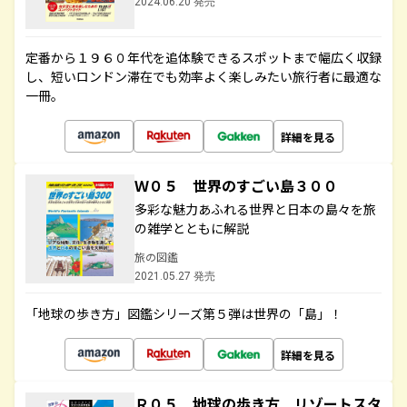
2024.06.20 発売
定番から１９６０年代を追体験できるスポットまで幅広く収録
し、短いロンドン滞在でも効率よく楽しみたい旅行者に最適な
一冊。
詳細を見る
Ｗ０５ 世界のすごい島３００
多彩な魅力あふれる世界と日本の島々を旅
の雑学とともに解説
旅の図鑑
2021.05.27 発売
「地球の歩き方」図鑑シリーズ第５弾は世界の「島」！
詳細を見る
Ｒ０５ 地球の歩き方 リゾートスタ