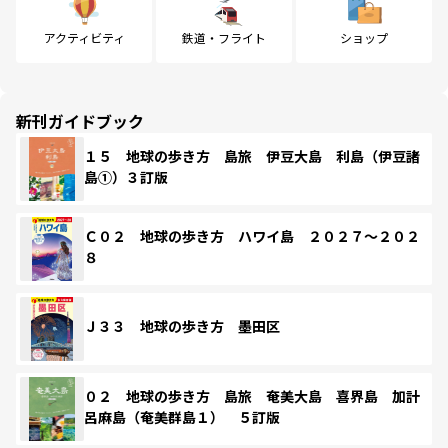
アクティビティ
鉄道・フライト
ショップ
新刊ガイドブック
１５ 地球の歩き方 島旅 伊豆大島 利島（伊豆諸
島①）３訂版
Ｃ０２ 地球の歩き方 ハワイ島 ２０２７～２０２
８
Ｊ３３ 地球の歩き方 墨田区
０２ 地球の歩き方 島旅 奄美大島 喜界島 加計
呂麻島（奄美群島１） ５訂版