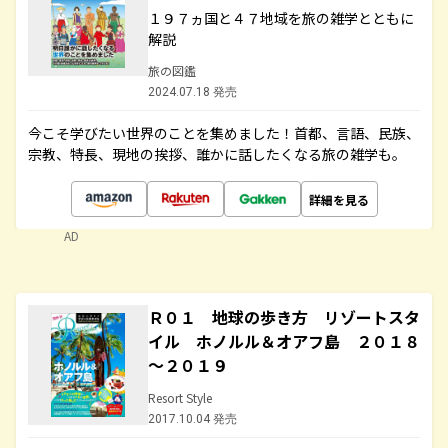
１９７ヵ国と４７地域を旅の雑学とともに
解説
旅の図鑑
2024.07.18 発売
今こそ学びたい世界のことを集めました！首都、言語、民族、
宗教、特長、現地の挨拶、誰かに話したくなる旅の雑学も。
詳細を見る
AD
Ｒ０１ 地球の歩き方 リゾートスタ
イル ホノルル＆オアフ島 ２０１８
～２０１９
Resort Style
2017.10.04 発売