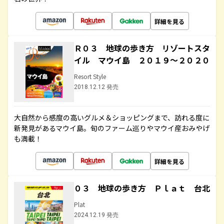
詳細を見る
Ｒ０３ 地球の歩き方 リゾートスタ
イル マウイ島 ２０１９～２０２０
Resort Style
2018.12.12 発売
大自然から感度の高いグルメ＆ショッピングまで、訪れる度に
新発見があるマウイ島。旬のファーム巡りやマウイ産おみやげ
も満載！
詳細を見る
０３ 地球の歩き方 Ｐｌａｔ 台北
Plat
2024.12.19 発売