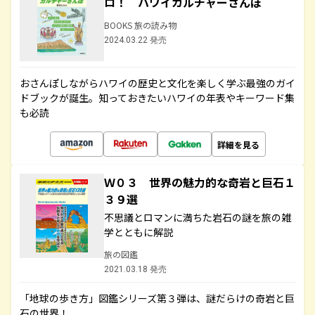
ロ！ ハワイカルチャーさんぽ
BOOKS 旅の読み物
2024.03.22 発売
おさんぽしながらハワイの歴史と文化を楽しく学ぶ最強のガイ
ドブックが誕生。知っておきたいハワイの年表やキーワード集
も必読
詳細を見る
Ｗ０３ 世界の魅力的な奇岩と巨石１
３９選
不思議とロマンに満ちた岩石の謎を旅の雑
学とともに解説
旅の図鑑
2021.03.18 発売
「地球の歩き方」図鑑シリーズ第３弾は、謎だらけの奇岩と巨
石の世界！