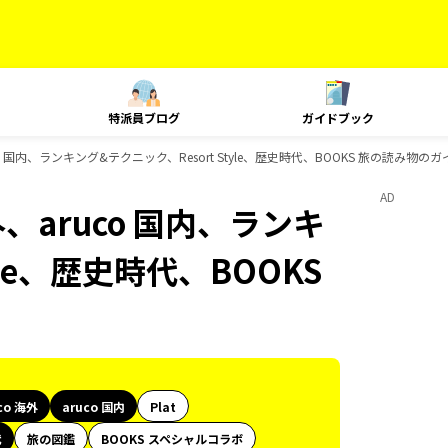
特派員ブログ
ガイドブック
co 国内、ランキング&テクニック、Resort Style、歴史時代、BOOKS 旅の読み物
AD
外、aruco 国内、ランキ
yle、歴史時代、BOOKS
co 海外
aruco 国内
Plat
代
旅の図鑑
BOOKS スペシャルコラボ