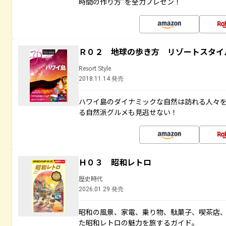
時間の作り方”を全力プレゼン！
Ｒ０２ 地球の歩き方 リゾートスタイ
Resort Style
2018.11.14 発売
ハワイ島のダイナミックな自然は訪れる人々
る自然派グルメも見逃せない！
Ｈ０３ 昭和レトロ
歴史時代
2026.01.29 発売
昭和の風景、家電、乗り物、駄菓子、喫茶店
た昭和レトロの魅力を旅するガイド。