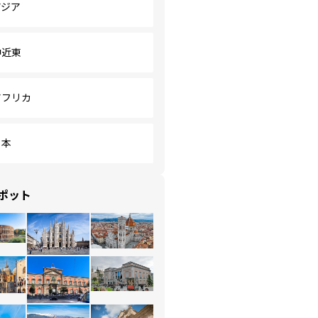
アジア
中近東
アフリカ
日本
ポット