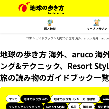
国と地域
ウェブマガジン
TOP
ガイドブック
地球の歩き方 海外、aruco 海外、aru
地球の歩き方 海外、aruco 海
ング&テクニック、Resort St
旅の読み物のガイドブック一覧
すべて
地球の歩き方 海外
地球の歩き方 Jシリーズ（国内）
aru
ランキング&テクニック
Resort Style
島旅
御朱印
歴史時