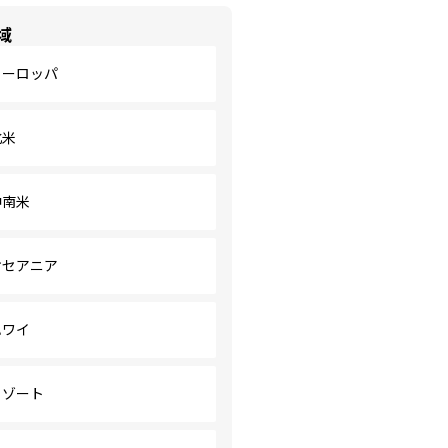
域
ヨーロッパ
北米
中南米
オセアニア
ハワイ
リゾート