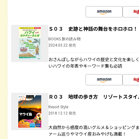
Ｓ０３ 史跡と神話の舞台をホロホロ！
BOOKS 旅の読み物
2024.03.22 発売
おさんぽしながらハワイの歴史と文化を楽し
いハワイの年表やキーワード集も必読
Ｒ０３ 地球の歩き方 リゾートスタイ
Resort Style
2018.12.12 発売
大自然から感度の高いグルメ＆ショッピング
ァーム巡りやマウイ産おみやげも満載！