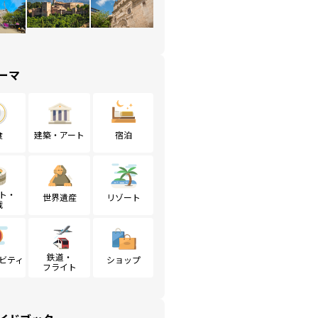
ーマ
食
建築・アート
宿泊
ト・
世界遺産
リゾート
戦
鉄道・
ビティ
ショップ
フライト