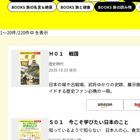
BOOKS 旅の名言＆絶景
BOOKS 旅と健康
BOOKS 旅の読み物
1〜20件/220件中 を表示
Ｈ０１ 戦国
歴史時代
2025.10.23 発売
日本の城や古戦場、武将ゆかりの史跡、展示
イドする歴史ファン必携の一冊。
Ｓ０１ 今こそ学びたい日本のこと
知っているようで知らない 日本人の心、食
BOOKS 旅の読み物