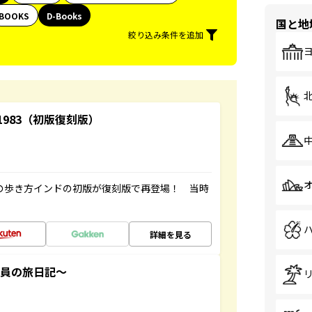
BOOKS
D-Books
国と地
絞り込み条件を追加
-1983（初版復刻版）
球の歩き方インドの初版が復刻版で再登場！ 当時
詳細を見る
社員の旅日記～