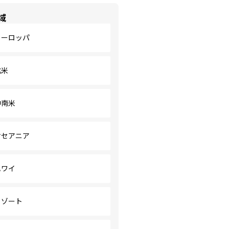
域
ヨーロッパ
北米
中南米
オセアニア
ハワイ
リゾート