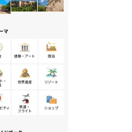
ーマ
食
建築・アート
宿泊
ト・
世界遺産
リゾート
戦
鉄道・
ビティ
ショップ
フライト