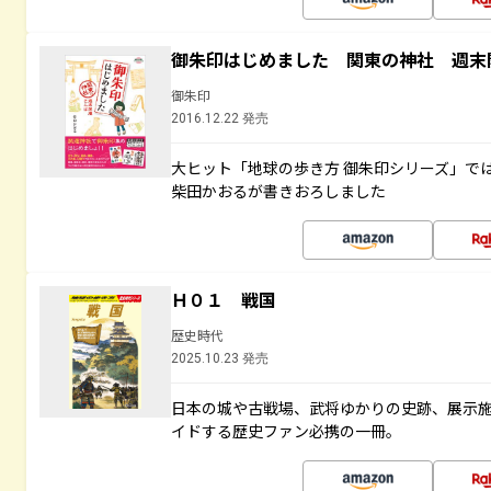
御朱印はじめました 関東の神社 週末
御朱印
2016.12.22 発売
大ヒット「地球の歩き方 御朱印シリーズ」で
柴田かおるが書きおろしました
Ｈ０１ 戦国
歴史時代
2025.10.23 発売
日本の城や古戦場、武将ゆかりの史跡、展示
イドする歴史ファン必携の一冊。