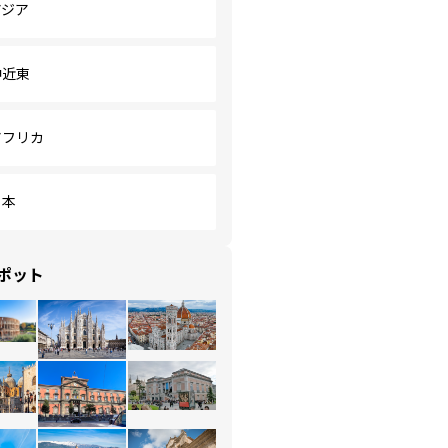
アジア
中近東
アフリカ
日本
ポット