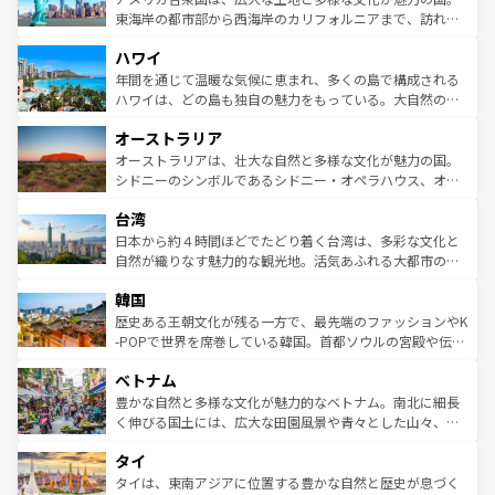
ことができる。国民の所得が高いため物価も高いが、旅行
東海岸の都市部から西海岸のカリフォルニアまで、訪れる
者向けの交通パス提供のサービスもあり、うまく活用すれ
場所ごとに異なる風景と体験が待っている。ニューヨーク
ハワイ
ば市内交通費無料で観光を楽しむこともできる。 なお、新
のような巨大都市は、観光、ショッピング、エンターテイ
着のスイス情報は
コンテンツ一覧
を参照してほしい。
ンメントが詰まった刺激的なスポットだ。一方、アメリカ
年間を通じて温暖な気候に恵まれ、多くの島で構成される
西部には大自然が広がり、グランドキャニオンやイエロー
ハワイは、どの島も独自の魅力をもっている。大自然の神
ストーン国立公園といった絶景が堪能できる。さらに、南
秘を感じたいなら、火山が生み出した壮大な景観を誇るハ
オーストラリア
部のニューオーリンズでは、音楽と美食が融合した独特の
ワイ島は見逃せない。また、定番の観光地といえばオアフ
文化が魅力。旅行者はアメリカの各地域で異なる魅力を楽
島だが、静かな自然を求めるならマウイ島やカウアイ島が
オーストラリアは、壮大な自然と多様な文化が魅力の国。
しみながら、その多様性と豊かな歴史を感じることができ
おすすめ。エメラルドグリーンに輝く海をはじめ、豊かな
シドニーのシンボルであるシドニー・オペラハウス、オー
るだろう。車でのロードトリップや列車の旅も、アメリカ
文化や歴史が息づいている。「アロハスピリット」と呼ば
ストラリア東海岸北部に広がる大サンゴ礁地帯グレートバ
ならではの贅沢な旅のスタイルだ。 なお、新着のアメリカ
台湾
れるおもてなしの心で訪れる人々を迎えてくれるハワイの
リアリーフや大陸中央部にそびえるウルル（エアーズロッ
情報は
コンテンツ一覧
を参照してほしい。
人々、おいしいローカルフードやハワイアンミュージッ
ク）、タスマニアの美しい原生林やケアンズの熱帯雨林な
日本から約４時間ほどでたどり着く台湾は、多彩な文化と
ク、伝統的なフラダンスなど、すべてがハワイの魅力を彩
ど、見どころがたくさん。また、カフェやワイン、オージ
自然が織りなす魅力的な観光地。活気あふれる大都市の台
っている。訪れるたびに新しい発見と感動が待っているハ
ービーフなどの食文化も豊かで、美味しいものであふれて
北やノスタルジックな町並みが人気な九份（ジォウフェ
ワイを、存分に味わってほしい。 なお、新着のハワイ情報
韓国
いる。アクティビティも充実しており、サーフィンやダイ
ン）、静ひつな山岳地帯である台湾東部など、都市の喧騒
は
コンテンツ一覧
を参照してほしい。
ビング、ハイキングなど、アウトドア好きにはたまらな
と山間の静けさが共存しており、訪れる人に新しい発見と
歴史ある王朝文化が残る一方で、最先端のファッションやK
い。オーストラリアの多彩な魅力を存分に味わいつくそ
驚きをもたらしてくれる。また、奥深い台湾の食文化も魅
-POPで世界を席巻している韓国。首都ソウルの宮殿や伝統
う。 なお、新着のオーストラリア情報は
コンテンツ一覧
を
力で、夜市などの屋台グルメから高級料理、ヘルシーで美
家屋が並ぶエリアでは韓国の歴史と文化に浸ることがで
参照してほしい。
ベトナム
容にもいいと評判のスイーツなど、バラエティ豊かな料理
き、地方に足を延ばせば四季折々の自然美を楽しむことが
が味わえる。 なお、新着の台湾情報は
コンテンツ一覧
を参
できる。そして、キムチや焼肉、絶品のストリートフード
豊かな自然と多様な文化が魅力的なベトナム。南北に細長
照してほしい。
まで、さまざまな韓国料理が待っている。夜には、韓国な
く伸びる国土には、広大な田園風景や青々とした山々、世
らではのナイトライフも堪能できる。あたたかいホスピタ
界遺産に登録された壮大な自然景観が点在し、都市部では
タイ
リティに包まれながら、韓国の多彩な魅力を心ゆくまで味
急速な発展と共に伝統が息づく。ハノイの古い町並みやホ
わってみてほしい。 なお、新着の韓国情報は
コンテンツ一
ーチミン市のフランス統治時代の建物も、独特の雰囲気を
タイは、東南アジアに位置する豊かな自然と歴史が息づく