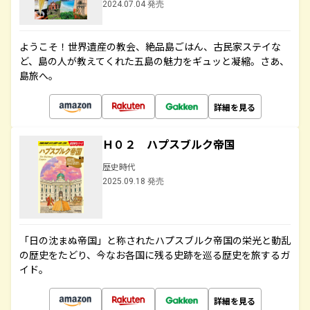
2024.07.04 発売
ようこそ！世界遺産の教会、絶品島ごはん、古民家ステイな
ど、島の人が教えてくれた五島の魅力をギュッと凝縮。さあ、
島旅へ。
詳細を見る
Ｈ０２ ハプスブルク帝国
歴史時代
2025.09.18 発売
「日の沈まぬ帝国」と称されたハプスブルク帝国の栄光と動乱
の歴史をたどり、今なお各国に残る史跡を巡る歴史を旅するガ
イド。
詳細を見る