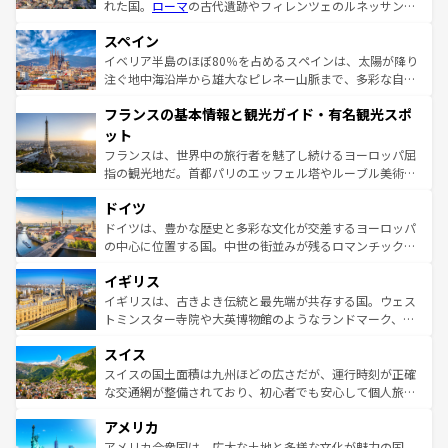
れた国。
ローマ
の古代遺跡やフィレンツェのルネッサンス
美術、ヴェネツィアの運河など、歴史あるスポットはもち
スペイン
ろん、トスカーナの美しい田園風景やアマルフィ海岸の絶
景など、自然景観も見逃せない。観光の合間には、本場の
イベリア半島のほぼ80％を占めるスペインは、太陽が降り
ピザやパスタなど、絶品のイタリア料理を堪能することも
注ぐ地中海沿岸から雄大なピレネー山脈まで、多彩な自然
できる。朝目覚めてから夜眠るまで、すべての瞬間を楽し
と文化が詰まったヨーロッパ屈指の旅行先だ。多様な地域
フランスの基本情報と観光ガイド・有名観光スポ
ませてくれるイタリアで、忘れられない旅をしてみよう！
文化が根付くこの国では、情熱的なフラメンコ、熱気あふ
なお、新着のイタリア情報は
コンテンツ一覧
を参照してほ
れる闘牛、そして美味しいタパスが生活の一部となってい
ット
しい。
る。首都マドリードの洗練された雰囲気や、バルセロナの
フランスは、世界中の旅行者を魅了し続けるヨーロッパ屈
アートに溢れた街角から、地方では古代ローマ遺跡や中世
指の観光地だ。首都パリのエッフェル塔やルーブル美術館
の城塞都市、穏やかなビーチリゾートまで多彩な表情を見
といった象徴的なスポットから、田舎町の古風な美しさま
せる。地方によって風土や気候が異なるスペインはその個
ドイツ
で、幅広い魅力が詰まっている。華麗な宮殿、歴史的な大
性で訪れる人を魅了する。 なお、新着のスペイン情報は
コ
聖堂、美しいビーチ、そして豊かな自然が、訪れる者を心
ドイツは、豊かな歴史と多彩な文化が交差するヨーロッパ
ンテンツ一覧
を参照してほしい。
から魅了する。また、フランスは美食の国としても知ら
の中心に位置する国。中世の街並みが残るロマンチック街
れ、フランス料理はユネスコ無形文化遺産にも登録されて
道から、未来を先取りするようなモダンな都市まで多様な
イギリス
いる。シャンパンの発祥地であるランス、プロヴァンスの
顔を持つこの国は、どこを歩いても飽きることがない。ベ
香り高いラベンダー畑など、多彩な楽しみ方が可能だ。さ
ルリンの文化的活気、バイエルン州のアルプスの絶景、そ
イギリスは、古きよき伝統と最先端が共存する国。ウェス
らに、パリ以外の地域にも魅力が溢れており、どの街角に
してライン川沿いのワイン畑といった風景は必見。ビール
トミンスター寺院や大英博物館のようなランドマーク、歴
も豊かな歴史と文化が息づいている。パリ以外の個性あふ
とソーセージを味わいながら地元の人と過ごす楽しい時間
史ある大学都市、美しい丘陵地帯や牧歌的な風景など、エ
れる地方に足を運ぶとそれぞれで全く異なる文化を体験で
スイス
は、お酒好きな人にはぜひ体験してほしい。 なお、新着の
リアごとに異なる魅力がある。また、優雅なアフタヌーン
きるだろう。 なお、新着のフランス情報は
コンテンツ一覧
ドイツ情報は
コンテンツ一覧
を参照してほしい。
ティー、ビール好きにはたまらない英国パブ、サッカー観
スイスの国土面積は九州ほどの広さだが、運行時刻が正確
を参照してほしい。
戦など、本場だからこそできる体験も豊富。イギリスを旅
な交通網が整備されており、初心者でも安心して個人旅行
して楽しみつくそう。 なお、新着のイギリス情報は
コンテ
を楽しめる。日本同様に時刻表どおりの旅が可能だ。中世
アメリカ
ンツ一覧
を参照してほしい。
の建物がそのまま残る町や、スイスならではのユニークな
博物館もあり、アルプス観光だけでなく町歩きも満喫する
アメリカ合衆国は、広大な土地と多様な文化が魅力の国。