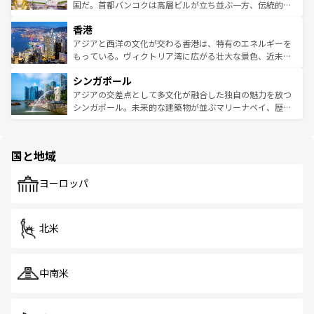
覧
を参照してほしい。
醸し出している。また、バラエティの豊かさとおいしさで
国だ。首都バンコクは高層ビルが立ち並ぶ一方、伝統的な
世界中の食通を魅了してやまないベトナム料理も魅力のひ
寺院や市場がいたるところに点在し、古きよき文化と現代
香港
とつ。フォーやバインミー、ベトナムコーヒーなどは、ぜ
の活気が交差している。北部ではチェンマイなどの山岳地
ひ現地で味わいたい。どの地域を訪れてもあたたかい人々
帯で自然と触れ合い、南部ではプーケットやクラビの美し
アジアと西洋の文化が交わる香港は、特有のエネルギーを
が旅行者を迎えてくれるので、きっと忘れられない旅にな
いビーチでリゾート気分を楽しむことができる。タイ料理
もっている。ヴィクトリア湾に広がる壮大な景色、近未来
るはずだ。 なお、新着のベトナム情報は
コンテンツ一覧
を
は世界的に有名で、屋台から高級レストランまで味覚を刺
的なアートスポット、そして歴史と現代が融合した町並
参照してほしい。
シンガポール
激する。気候は一年中温暖で、どの季節にも異なる楽しみ
み、どこを訪れても感動するはず。観光スポットが密集し
が待っている。親しみやすいタイの人々、仏教を中心とし
ており、効率よく見どころを回れるのも魅力。息をのむよ
アジアの交差点として多文化が融合した独自の魅力を放つ
た文化、そして多様な観光資源が、訪れる旅人を魅了し続
うな絶景から文化的な体験まで、香港を存分に楽しみ尽く
シンガポール。未来的な建築物が並ぶマリーナベイ、歴史
ける。 なお、新着のタイ情報は
コンテンツ一覧
を参照して
そう。 なお、新着の香港情報は
コンテンツ一覧
を参照して
と伝統を感じられるエスニックタウン、多数の緑豊かな公
ほしい。
ほしい。
園や自然保護区など、自然が調和した近代的な景観と文化
の多様性あふれるカラフルな町は、どこを歩いても新しい
国と地域
発見がある。さらに、治安のよさや充実した公共交通機関
も、旅行者にとっては魅力的なポイント。グルメも豊富
で、ホーカーズは地元の風情を楽しめる外せないスポット
ヨーロッパ
だ。訪れる人を飽きさせないシンガポールで、多様な魅力
を体感しよう。 なお、新着のシンガポール情報は
コンテン
ツ一覧
を参照してほしい。
北米
中南米