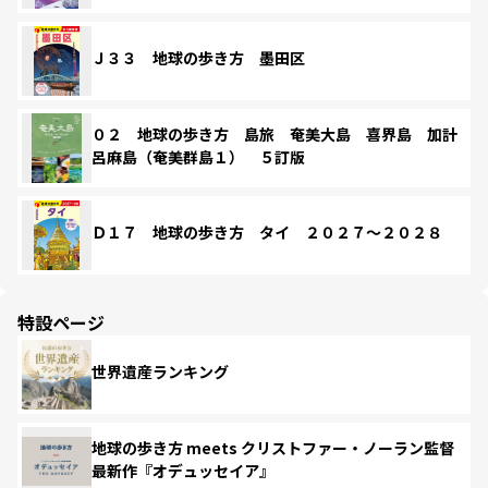
Ｊ３３ 地球の歩き方 墨田区
０２ 地球の歩き方 島旅 奄美大島 喜界島 加計
呂麻島（奄美群島１） ５訂版
Ｄ１７ 地球の歩き方 タイ ２０２７～２０２８
特設ページ
世界遺産ランキング
地球の歩き方 meets クリストファー・ノーラン監督
最新作『オデュッセイア』