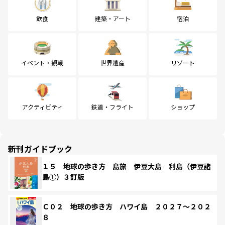
飲食
建築・アート
宿泊
イベント・観戦
世界遺産
リゾート
アクティビティ
鉄道・フライト
ショップ
新刊ガイドブック
１５ 地球の歩き方 島旅 伊豆大島 利島（伊豆諸
島①）３訂版
Ｃ０２ 地球の歩き方 ハワイ島 ２０２７～２０２
８