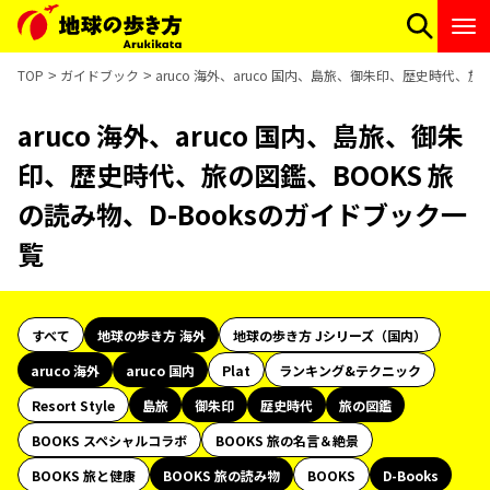
TOP
ガイドブック
aruco 海外、aruco 国内、島旅、御朱印、歴史時代、旅
aruco 海外、aruco 国内、島旅、御朱
印、歴史時代、旅の図鑑、BOOKS 旅
の読み物、D-Booksのガイドブック一
覧
すべて
地球の歩き方 海外
地球の歩き方 Jシリーズ（国内）
aruco 海外
aruco 国内
Plat
ランキング&テクニック
Resort Style
島旅
御朱印
歴史時代
旅の図鑑
BOOKS スペシャルコラボ
BOOKS 旅の名言＆絶景
BOOKS 旅と健康
BOOKS 旅の読み物
BOOKS
D-Books