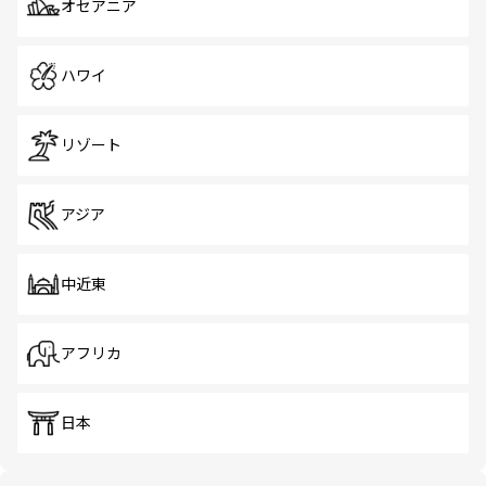
オセアニア
ハワイ
リゾート
アジア
中近東
アフリカ
日本