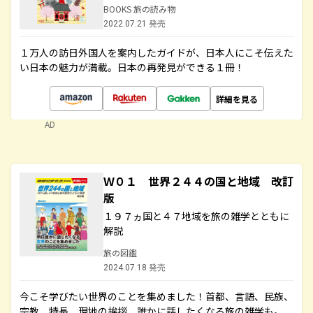
BOOKS 旅の読み物
2022.07.21 発売
１万人の訪日外国人を案内したガイドが、日本人にこそ伝えた
い日本の魅力が満載。日本の再発見ができる１冊！
詳細を見る
AD
Ｗ０１ 世界２４４の国と地域 改訂
版
１９７ヵ国と４７地域を旅の雑学とともに
解説
旅の図鑑
2024.07.18 発売
今こそ学びたい世界のことを集めました！首都、言語、民族、
宗教、特長、現地の挨拶、誰かに話したくなる旅の雑学も。