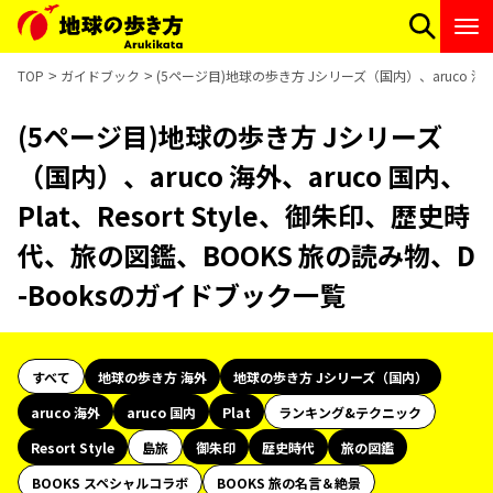
TOP
ガイドブック
(5ページ目)地球の歩き方 Jシリーズ（国内）、aruco 海外、
(5ページ目)地球の歩き方 Jシリーズ
（国内）、aruco 海外、aruco 国内、
Plat、Resort Style、御朱印、歴史時
代、旅の図鑑、BOOKS 旅の読み物、D
-Booksのガイドブック一覧
すべて
地球の歩き方 海外
地球の歩き方 Jシリーズ（国内）
aruco 海外
aruco 国内
Plat
ランキング&テクニック
Resort Style
島旅
御朱印
歴史時代
旅の図鑑
BOOKS スペシャルコラボ
BOOKS 旅の名言＆絶景