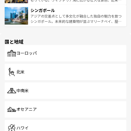
るはずだ。 なお、新着のベトナム情報は
コンテンツ一覧
を
は世界的に有名で、屋台から高級レストランまで味覚を刺
的なアートスポット、そして歴史と現代が融合した町並
参照してほしい。
シンガポール
激する。気候は一年中温暖で、どの季節にも異なる楽しみ
み、どこを訪れても感動するはず。観光スポットが密集し
が待っている。親しみやすいタイの人々、仏教を中心とし
ており、効率よく見どころを回れるのも魅力。息をのむよ
アジアの交差点として多文化が融合した独自の魅力を放つ
た文化、そして多様な観光資源が、訪れる旅人を魅了し続
うな絶景から文化的な体験まで、香港を存分に楽しみ尽く
シンガポール。未来的な建築物が並ぶマリーナベイ、歴史
ける。 なお、新着のタイ情報は
コンテンツ一覧
を参照して
そう。 なお、新着の香港情報は
コンテンツ一覧
を参照して
と伝統を感じられるエスニックタウン、多数の緑豊かな公
ほしい。
ほしい。
園や自然保護区など、自然が調和した近代的な景観と文化
の多様性あふれるカラフルな町は、どこを歩いても新しい
国と地域
発見がある。さらに、治安のよさや充実した公共交通機関
も、旅行者にとっては魅力的なポイント。グルメも豊富
で、ホーカーズは地元の風情を楽しめる外せないスポット
ヨーロッパ
だ。訪れる人を飽きさせないシンガポールで、多様な魅力
を体感しよう。 なお、新着のシンガポール情報は
コンテン
ツ一覧
を参照してほしい。
北米
中南米
オセアニア
ハワイ