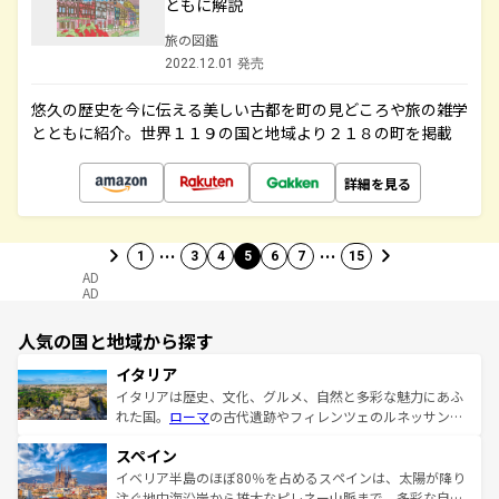
ともに解説
旅の図鑑
2022.12.01 発売
悠久の歴史を今に伝える美しい古都を町の見どころや旅の雑学
とともに紹介。世界１１９の国と地域より２１８の町を掲載
詳細を見る
…
…
1
3
4
5
6
7
15
AD
AD
人気の国と地域から探す
イタリア
イタリアは歴史、文化、グルメ、自然と多彩な魅力にあふ
れた国。
ローマ
の古代遺跡やフィレンツェのルネッサンス
美術、ヴェネツィアの運河など、歴史あるスポットはもち
スペイン
ろん、トスカーナの美しい田園風景やアマルフィ海岸の絶
景など、自然景観も見逃せない。観光の合間には、本場の
イベリア半島のほぼ80％を占めるスペインは、太陽が降り
ピザやパスタなど、絶品のイタリア料理を堪能することも
注ぐ地中海沿岸から雄大なピレネー山脈まで、多彩な自然