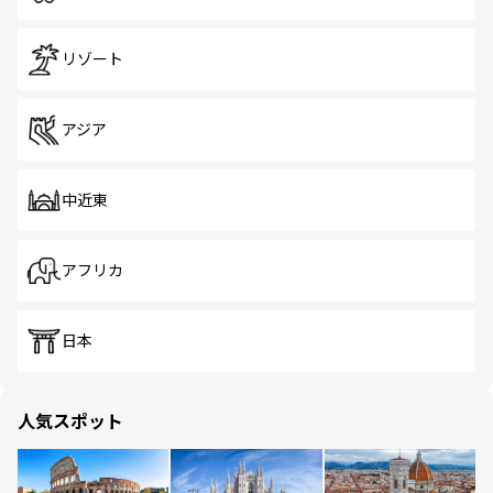
リゾート
アジア
中近東
アフリカ
日本
人気スポット