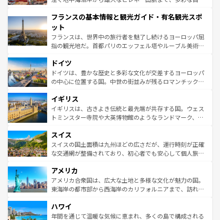
できる。朝目覚めてから夜眠るまで、すべての瞬間を楽し
と文化が詰まったヨーロッパ屈指の旅行先だ。多様な地域
フランスの基本情報と観光ガイド・有名観光スポ
ませてくれるイタリアで、忘れられない旅をしてみよう！
文化が根付くこの国では、情熱的なフラメンコ、熱気あふ
なお、新着のイタリア情報は
コンテンツ一覧
を参照してほ
れる闘牛、そして美味しいタパスが生活の一部となってい
ット
しい。
る。首都マドリードの洗練された雰囲気や、バルセロナの
フランスは、世界中の旅行者を魅了し続けるヨーロッパ屈
アートに溢れた街角から、地方では古代ローマ遺跡や中世
指の観光地だ。首都パリのエッフェル塔やルーブル美術館
の城塞都市、穏やかなビーチリゾートまで多彩な表情を見
といった象徴的なスポットから、田舎町の古風な美しさま
せる。地方によって風土や気候が異なるスペインはその個
ドイツ
で、幅広い魅力が詰まっている。華麗な宮殿、歴史的な大
性で訪れる人を魅了する。 なお、新着のスペイン情報は
コ
聖堂、美しいビーチ、そして豊かな自然が、訪れる者を心
ドイツは、豊かな歴史と多彩な文化が交差するヨーロッパ
ンテンツ一覧
を参照してほしい。
から魅了する。また、フランスは美食の国としても知ら
の中心に位置する国。中世の街並みが残るロマンチック街
れ、フランス料理はユネスコ無形文化遺産にも登録されて
道から、未来を先取りするようなモダンな都市まで多様な
イギリス
いる。シャンパンの発祥地であるランス、プロヴァンスの
顔を持つこの国は、どこを歩いても飽きることがない。ベ
香り高いラベンダー畑など、多彩な楽しみ方が可能だ。さ
ルリンの文化的活気、バイエルン州のアルプスの絶景、そ
イギリスは、古きよき伝統と最先端が共存する国。ウェス
らに、パリ以外の地域にも魅力が溢れており、どの街角に
してライン川沿いのワイン畑といった風景は必見。ビール
トミンスター寺院や大英博物館のようなランドマーク、歴
も豊かな歴史と文化が息づいている。パリ以外の個性あふ
とソーセージを味わいながら地元の人と過ごす楽しい時間
史ある大学都市、美しい丘陵地帯や牧歌的な風景など、エ
れる地方に足を運ぶとそれぞれで全く異なる文化を体験で
スイス
は、お酒好きな人にはぜひ体験してほしい。 なお、新着の
リアごとに異なる魅力がある。また、優雅なアフタヌーン
きるだろう。 なお、新着のフランス情報は
コンテンツ一覧
ドイツ情報は
コンテンツ一覧
を参照してほしい。
ティー、ビール好きにはたまらない英国パブ、サッカー観
スイスの国土面積は九州ほどの広さだが、運行時刻が正確
を参照してほしい。
戦など、本場だからこそできる体験も豊富。イギリスを旅
な交通網が整備されており、初心者でも安心して個人旅行
して楽しみつくそう。 なお、新着のイギリス情報は
コンテ
を楽しめる。日本同様に時刻表どおりの旅が可能だ。中世
アメリカ
ンツ一覧
を参照してほしい。
の建物がそのまま残る町や、スイスならではのユニークな
博物館もあり、アルプス観光だけでなく町歩きも満喫する
アメリカ合衆国は、広大な土地と多様な文化が魅力の国。
ことができる。国民の所得が高いため物価も高いが、旅行
東海岸の都市部から西海岸のカリフォルニアまで、訪れる
者向けの交通パス提供のサービスもあり、うまく活用すれ
場所ごとに異なる風景と体験が待っている。ニューヨーク
ハワイ
ば市内交通費無料で観光を楽しむこともできる。 なお、新
のような巨大都市は、観光、ショッピング、エンターテイ
着のスイス情報は
コンテンツ一覧
を参照してほしい。
ンメントが詰まった刺激的なスポットだ。一方、アメリカ
年間を通じて温暖な気候に恵まれ、多くの島で構成される