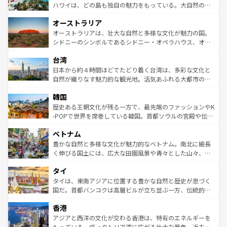
西部には大自然が広がり、グランドキャニオンやイエロー
ハワイは、どの島も独自の魅力をもっている。大自然の神
ストーン国立公園といった絶景が堪能できる。さらに、南
秘を感じたいなら、火山が生み出した壮大な景観を誇るハ
オーストラリア
部のニューオーリンズでは、音楽と美食が融合した独特の
ワイ島は見逃せない。また、定番の観光地といえばオアフ
文化が魅力。旅行者はアメリカの各地域で異なる魅力を楽
島だが、静かな自然を求めるならマウイ島やカウアイ島が
オーストラリアは、壮大な自然と多様な文化が魅力の国。
しみながら、その多様性と豊かな歴史を感じることができ
おすすめ。エメラルドグリーンに輝く海をはじめ、豊かな
シドニーのシンボルであるシドニー・オペラハウス、オー
るだろう。車でのロードトリップや列車の旅も、アメリカ
文化や歴史が息づいている。「アロハスピリット」と呼ば
ストラリア東海岸北部に広がる大サンゴ礁地帯グレートバ
ならではの贅沢な旅のスタイルだ。 なお、新着のアメリカ
台湾
れるおもてなしの心で訪れる人々を迎えてくれるハワイの
リアリーフや大陸中央部にそびえるウルル（エアーズロッ
情報は
コンテンツ一覧
を参照してほしい。
人々、おいしいローカルフードやハワイアンミュージッ
ク）、タスマニアの美しい原生林やケアンズの熱帯雨林な
日本から約４時間ほどでたどり着く台湾は、多彩な文化と
ク、伝統的なフラダンスなど、すべてがハワイの魅力を彩
ど、見どころがたくさん。また、カフェやワイン、オージ
自然が織りなす魅力的な観光地。活気あふれる大都市の台
っている。訪れるたびに新しい発見と感動が待っているハ
ービーフなどの食文化も豊かで、美味しいものであふれて
北やノスタルジックな町並みが人気な九份（ジォウフェ
ワイを、存分に味わってほしい。 なお、新着のハワイ情報
韓国
いる。アクティビティも充実しており、サーフィンやダイ
ン）、静ひつな山岳地帯である台湾東部など、都市の喧騒
は
コンテンツ一覧
を参照してほしい。
ビング、ハイキングなど、アウトドア好きにはたまらな
と山間の静けさが共存しており、訪れる人に新しい発見と
歴史ある王朝文化が残る一方で、最先端のファッションやK
い。オーストラリアの多彩な魅力を存分に味わいつくそ
驚きをもたらしてくれる。また、奥深い台湾の食文化も魅
-POPで世界を席巻している韓国。首都ソウルの宮殿や伝統
う。 なお、新着のオーストラリア情報は
コンテンツ一覧
を
力で、夜市などの屋台グルメから高級料理、ヘルシーで美
家屋が並ぶエリアでは韓国の歴史と文化に浸ることがで
参照してほしい。
ベトナム
容にもいいと評判のスイーツなど、バラエティ豊かな料理
き、地方に足を延ばせば四季折々の自然美を楽しむことが
が味わえる。 なお、新着の台湾情報は
コンテンツ一覧
を参
できる。そして、キムチや焼肉、絶品のストリートフード
豊かな自然と多様な文化が魅力的なベトナム。南北に細長
照してほしい。
まで、さまざまな韓国料理が待っている。夜には、韓国な
く伸びる国土には、広大な田園風景や青々とした山々、世
らではのナイトライフも堪能できる。あたたかいホスピタ
界遺産に登録された壮大な自然景観が点在し、都市部では
タイ
リティに包まれながら、韓国の多彩な魅力を心ゆくまで味
急速な発展と共に伝統が息づく。ハノイの古い町並みやホ
わってみてほしい。 なお、新着の韓国情報は
コンテンツ一
ーチミン市のフランス統治時代の建物も、独特の雰囲気を
タイは、東南アジアに位置する豊かな自然と歴史が息づく
覧
を参照してほしい。
醸し出している。また、バラエティの豊かさとおいしさで
国だ。首都バンコクは高層ビルが立ち並ぶ一方、伝統的な
世界中の食通を魅了してやまないベトナム料理も魅力のひ
寺院や市場がいたるところに点在し、古きよき文化と現代
香港
とつ。フォーやバインミー、ベトナムコーヒーなどは、ぜ
の活気が交差している。北部ではチェンマイなどの山岳地
ひ現地で味わいたい。どの地域を訪れてもあたたかい人々
帯で自然と触れ合い、南部ではプーケットやクラビの美し
アジアと西洋の文化が交わる香港は、特有のエネルギーを
が旅行者を迎えてくれるので、きっと忘れられない旅にな
いビーチでリゾート気分を楽しむことができる。タイ料理
もっている。ヴィクトリア湾に広がる壮大な景色、近未来