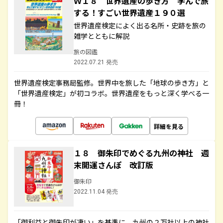
Ｗ１８ 世界遺産の歩き方 学んで旅
する！すごい世界遺産１９０選
世界遺産検定によく出る名所・史跡を旅の
雑学とともに解説
旅の図鑑
2022.07.21 発売
世界遺産検定事務局監修。世界中を旅した「地球の歩き方」と
「世界遺産検定」が初コラボ。世界遺産をもっと深く学べる一
冊！
詳細を見る
１８ 御朱印でめぐる九州の神社 週
末開運さんぽ 改訂版
御朱印
2022.11.04 発売
「御利益と御朱印が凄い」を基準に、九州の２万社以上の神社