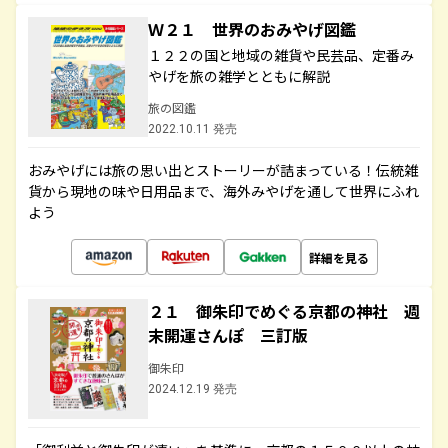
Ｗ２１ 世界のおみやげ図鑑
１２２の国と地域の雑貨や民芸品、定番み
やげを旅の雑学とともに解説
旅の図鑑
2022.10.11 発売
おみやげには旅の思い出とストーリーが詰まっている！伝統雑
貨から現地の味や日用品まで、海外みやげを通して世界にふれ
よう
詳細を見る
２１ 御朱印でめぐる京都の神社 週
末開運さんぽ 三訂版
御朱印
2024.12.19 発売