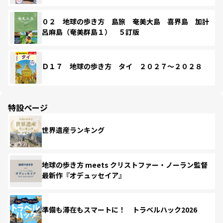
０２ 地球の歩き方 島旅 奄美大島 喜界島 加計
呂麻島（奄美群島１） ５訂版
Ｄ１７ 地球の歩き方 タイ ２０２７～２０２８
特設ページ
世界遺産ランキング
地球の歩き方 meets クリストファー・ノーラン監督
最新作『オデュッセイア』
準備も滞在もスマートに！ トラベルハック2026