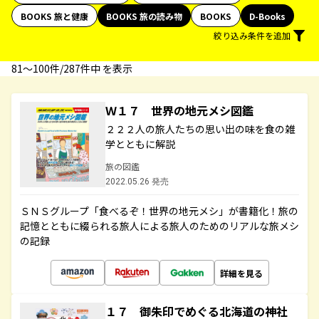
BOOKS 旅と健康
BOOKS 旅の読み物
BOOKS
D-Books
絞り込み条件を追加
81〜100件/287件中 を表示
Ｗ１７ 世界の地元メシ図鑑
２２２人の旅人たちの思い出の味を食の雑
学とともに解説
旅の図鑑
2022.05.26 発売
ＳＮＳグループ「食べるぞ！世界の地元メシ」が書籍化！旅の
記憶とともに綴られる旅人による旅人のためのリアルな旅メシ
の記録
詳細を見る
１７ 御朱印でめぐる北海道の神社