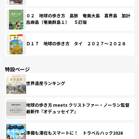
０２ 地球の歩き方 島旅 奄美大島 喜界島 加計
呂麻島（奄美群島１） ５訂版
Ｄ１７ 地球の歩き方 タイ ２０２７～２０２８
特設ページ
世界遺産ランキング
地球の歩き方 meets クリストファー・ノーラン監督
最新作『オデュッセイア』
準備も滞在もスマートに！ トラベルハック2026