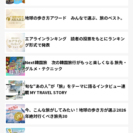
地球の歩き方アワード みんなで選ぶ、旅のベスト。
エアラインランキング 読者の投票をもとにランキン
グ形式で発表
Next韓国旅 次の韓国旅行がもっと楽しくなる 旅先・
グルメ・テクニック
旬な“あの人”が「旅」をテーマに語るインタビュー連
載 MY TRAVEL STORY
今、こんな旅がしてみたい！地球の歩き方が選ぶ2026
年絶対行くべき旅先30