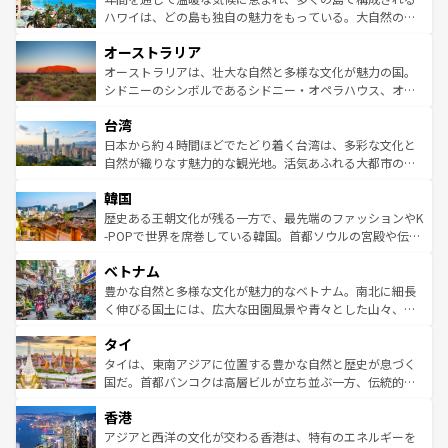
西部には大自然が広がり、グランドキャニオンやイエロー
ハワイは、どの島も独自の魅力をもっている。大自然の神
ストーン国立公園といった絶景が堪能できる。さらに、南
秘を感じたいなら、火山が生み出した壮大な景観を誇るハ
オーストラリア
部のニューオーリンズでは、音楽と美食が融合した独特の
ワイ島は見逃せない。また、定番の観光地といえばオアフ
文化が魅力。旅行者はアメリカの各地域で異なる魅力を楽
島だが、静かな自然を求めるならマウイ島やカウアイ島が
オーストラリアは、壮大な自然と多様な文化が魅力の国。
しみながら、その多様性と豊かな歴史を感じることができ
おすすめ。エメラルドグリーンに輝く海をはじめ、豊かな
シドニーのシンボルであるシドニー・オペラハウス、オー
るだろう。車でのロードトリップや列車の旅も、アメリカ
文化や歴史が息づいている。「アロハスピリット」と呼ば
ストラリア東海岸北部に広がる大サンゴ礁地帯グレートバ
ならではの贅沢な旅のスタイルだ。 なお、新着のアメリカ
台湾
れるおもてなしの心で訪れる人々を迎えてくれるハワイの
リアリーフや大陸中央部にそびえるウルル（エアーズロッ
情報は
コンテンツ一覧
を参照してほしい。
人々、おいしいローカルフードやハワイアンミュージッ
ク）、タスマニアの美しい原生林やケアンズの熱帯雨林な
日本から約４時間ほどでたどり着く台湾は、多彩な文化と
ク、伝統的なフラダンスなど、すべてがハワイの魅力を彩
ど、見どころがたくさん。また、カフェやワイン、オージ
自然が織りなす魅力的な観光地。活気あふれる大都市の台
っている。訪れるたびに新しい発見と感動が待っているハ
ービーフなどの食文化も豊かで、美味しいものであふれて
北やノスタルジックな町並みが人気な九份（ジォウフェ
ワイを、存分に味わってほしい。 なお、新着のハワイ情報
韓国
いる。アクティビティも充実しており、サーフィンやダイ
ン）、静ひつな山岳地帯である台湾東部など、都市の喧騒
は
コンテンツ一覧
を参照してほしい。
ビング、ハイキングなど、アウトドア好きにはたまらな
と山間の静けさが共存しており、訪れる人に新しい発見と
歴史ある王朝文化が残る一方で、最先端のファッションやK
い。オーストラリアの多彩な魅力を存分に味わいつくそ
驚きをもたらしてくれる。また、奥深い台湾の食文化も魅
-POPで世界を席巻している韓国。首都ソウルの宮殿や伝統
う。 なお、新着のオーストラリア情報は
コンテンツ一覧
を
力で、夜市などの屋台グルメから高級料理、ヘルシーで美
家屋が並ぶエリアでは韓国の歴史と文化に浸ることがで
参照してほしい。
ベトナム
容にもいいと評判のスイーツなど、バラエティ豊かな料理
き、地方に足を延ばせば四季折々の自然美を楽しむことが
が味わえる。 なお、新着の台湾情報は
コンテンツ一覧
を参
できる。そして、キムチや焼肉、絶品のストリートフード
豊かな自然と多様な文化が魅力的なベトナム。南北に細長
照してほしい。
まで、さまざまな韓国料理が待っている。夜には、韓国な
く伸びる国土には、広大な田園風景や青々とした山々、世
らではのナイトライフも堪能できる。あたたかいホスピタ
界遺産に登録された壮大な自然景観が点在し、都市部では
タイ
リティに包まれながら、韓国の多彩な魅力を心ゆくまで味
急速な発展と共に伝統が息づく。ハノイの古い町並みやホ
わってみてほしい。 なお、新着の韓国情報は
コンテンツ一
ーチミン市のフランス統治時代の建物も、独特の雰囲気を
タイは、東南アジアに位置する豊かな自然と歴史が息づく
覧
を参照してほしい。
醸し出している。また、バラエティの豊かさとおいしさで
国だ。首都バンコクは高層ビルが立ち並ぶ一方、伝統的な
世界中の食通を魅了してやまないベトナム料理も魅力のひ
寺院や市場がいたるところに点在し、古きよき文化と現代
香港
とつ。フォーやバインミー、ベトナムコーヒーなどは、ぜ
の活気が交差している。北部ではチェンマイなどの山岳地
ひ現地で味わいたい。どの地域を訪れてもあたたかい人々
帯で自然と触れ合い、南部ではプーケットやクラビの美し
アジアと西洋の文化が交わる香港は、特有のエネルギーを