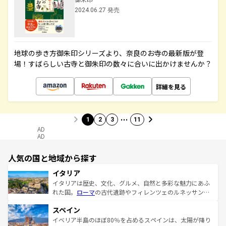
2024.06.27 発売
地球の歩き方御朱印シリーズより、奈良のお寺の最新版が登
場！すばらしい古寺と御朱印の数々に合いに出かけませんか？
詳細を見る
…
1
2
3
11
AD
AD
人気の国と地域から探す
イタリア
イタリアは歴史、文化、グルメ、自然と多彩な魅力にあふ
れた国。
ローマ
の古代遺跡やフィレンツェのルネッサンス
美術、ヴェネツィアの運河など、歴史あるスポットはもち
スペイン
ろん、トスカーナの美しい田園風景やアマルフィ海岸の絶
景など、自然景観も見逃せない。観光の合間には、本場の
イベリア半島のほぼ80％を占めるスペインは、太陽が降り