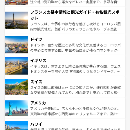
ピザやパスタなど、絶品のイタリア料理を堪能することも
注ぐ地中海沿岸から雄大なピレネー山脈まで、多彩な自然
できる。朝目覚めてから夜眠るまで、すべての瞬間を楽し
と文化が詰まったヨーロッパ屈指の旅行先だ。多様な地域
フランスの基本情報と観光ガイド・有名観光スポ
ませてくれるイタリアで、忘れられない旅をしてみよう！
文化が根付くこの国では、情熱的なフラメンコ、熱気あふ
なお、新着のイタリア情報は
コンテンツ一覧
を参照してほ
れる闘牛、そして美味しいタパスが生活の一部となってい
ット
しい。
る。首都マドリードの洗練された雰囲気や、バルセロナの
フランスは、世界中の旅行者を魅了し続けるヨーロッパ屈
アートに溢れた街角から、地方では古代ローマ遺跡や中世
指の観光地だ。首都パリのエッフェル塔やルーブル美術館
の城塞都市、穏やかなビーチリゾートまで多彩な表情を見
といった象徴的なスポットから、田舎町の古風な美しさま
せる。地方によって風土や気候が異なるスペインはその個
ドイツ
で、幅広い魅力が詰まっている。華麗な宮殿、歴史的な大
性で訪れる人を魅了する。 なお、新着のスペイン情報は
コ
聖堂、美しいビーチ、そして豊かな自然が、訪れる者を心
ドイツは、豊かな歴史と多彩な文化が交差するヨーロッパ
ンテンツ一覧
を参照してほしい。
から魅了する。また、フランスは美食の国としても知ら
の中心に位置する国。中世の街並みが残るロマンチック街
れ、フランス料理はユネスコ無形文化遺産にも登録されて
道から、未来を先取りするようなモダンな都市まで多様な
イギリス
いる。シャンパンの発祥地であるランス、プロヴァンスの
顔を持つこの国は、どこを歩いても飽きることがない。ベ
香り高いラベンダー畑など、多彩な楽しみ方が可能だ。さ
ルリンの文化的活気、バイエルン州のアルプスの絶景、そ
イギリスは、古きよき伝統と最先端が共存する国。ウェス
らに、パリ以外の地域にも魅力が溢れており、どの街角に
してライン川沿いのワイン畑といった風景は必見。ビール
トミンスター寺院や大英博物館のようなランドマーク、歴
も豊かな歴史と文化が息づいている。パリ以外の個性あふ
とソーセージを味わいながら地元の人と過ごす楽しい時間
史ある大学都市、美しい丘陵地帯や牧歌的な風景など、エ
れる地方に足を運ぶとそれぞれで全く異なる文化を体験で
スイス
は、お酒好きな人にはぜひ体験してほしい。 なお、新着の
リアごとに異なる魅力がある。また、優雅なアフタヌーン
きるだろう。 なお、新着のフランス情報は
コンテンツ一覧
ドイツ情報は
コンテンツ一覧
を参照してほしい。
ティー、ビール好きにはたまらない英国パブ、サッカー観
スイスの国土面積は九州ほどの広さだが、運行時刻が正確
を参照してほしい。
戦など、本場だからこそできる体験も豊富。イギリスを旅
な交通網が整備されており、初心者でも安心して個人旅行
して楽しみつくそう。 なお、新着のイギリス情報は
コンテ
を楽しめる。日本同様に時刻表どおりの旅が可能だ。中世
アメリカ
ンツ一覧
を参照してほしい。
の建物がそのまま残る町や、スイスならではのユニークな
博物館もあり、アルプス観光だけでなく町歩きも満喫する
アメリカ合衆国は、広大な土地と多様な文化が魅力の国。
ことができる。国民の所得が高いため物価も高いが、旅行
東海岸の都市部から西海岸のカリフォルニアまで、訪れる
者向けの交通パス提供のサービスもあり、うまく活用すれ
場所ごとに異なる風景と体験が待っている。ニューヨーク
ハワイ
ば市内交通費無料で観光を楽しむこともできる。 なお、新
のような巨大都市は、観光、ショッピング、エンターテイ
着のスイス情報は
コンテンツ一覧
を参照してほしい。
ンメントが詰まった刺激的なスポットだ。一方、アメリカ
年間を通じて温暖な気候に恵まれ、多くの島で構成される