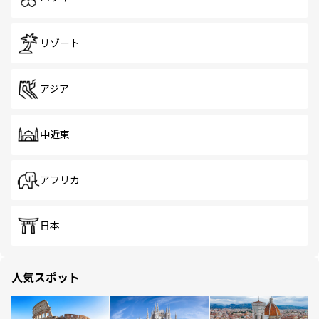
リゾート
アジア
中近東
アフリカ
日本
人気スポット