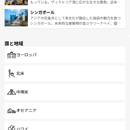
が旅行者を迎えてくれるので、きっと忘れられない旅にな
いビーチでリゾート気分を楽しむことができる。タイ料理
もっている。ヴィクトリア湾に広がる壮大な景色、近未来
るはずだ。 なお、新着のベトナム情報は
コンテンツ一覧
を
は世界的に有名で、屋台から高級レストランまで味覚を刺
的なアートスポット、そして歴史と現代が融合した町並
参照してほしい。
シンガポール
激する。気候は一年中温暖で、どの季節にも異なる楽しみ
み、どこを訪れても感動するはず。観光スポットが密集し
が待っている。親しみやすいタイの人々、仏教を中心とし
ており、効率よく見どころを回れるのも魅力。息をのむよ
アジアの交差点として多文化が融合した独自の魅力を放つ
た文化、そして多様な観光資源が、訪れる旅人を魅了し続
うな絶景から文化的な体験まで、香港を存分に楽しみ尽く
シンガポール。未来的な建築物が並ぶマリーナベイ、歴史
ける。 なお、新着のタイ情報は
コンテンツ一覧
を参照して
そう。 なお、新着の香港情報は
コンテンツ一覧
を参照して
と伝統を感じられるエスニックタウン、多数の緑豊かな公
ほしい。
ほしい。
園や自然保護区など、自然が調和した近代的な景観と文化
の多様性あふれるカラフルな町は、どこを歩いても新しい
国と地域
発見がある。さらに、治安のよさや充実した公共交通機関
も、旅行者にとっては魅力的なポイント。グルメも豊富
で、ホーカーズは地元の風情を楽しめる外せないスポット
ヨーロッパ
だ。訪れる人を飽きさせないシンガポールで、多様な魅力
を体感しよう。 なお、新着のシンガポール情報は
コンテン
ツ一覧
を参照してほしい。
北米
中南米
オセアニア
ハワイ