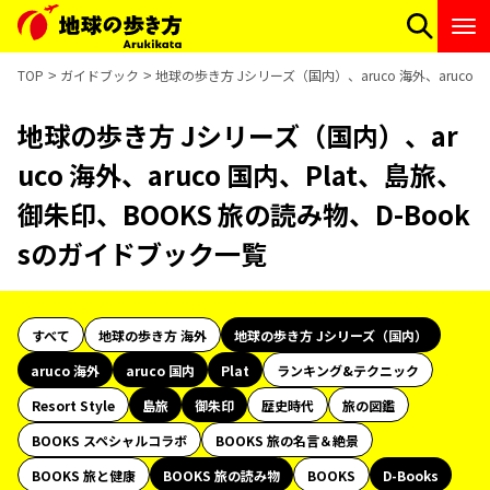
TOP
ガイドブック
地球の歩き方 Jシリーズ（国内）、aruco 海外、aruco
地球の歩き方 Jシリーズ（国内）、ar
uco 海外、aruco 国内、Plat、島旅、
御朱印、BOOKS 旅の読み物、D-Book
sのガイドブック一覧
すべて
地球の歩き方 海外
地球の歩き方 Jシリーズ（国内）
aruco 海外
aruco 国内
Plat
ランキング&テクニック
Resort Style
島旅
御朱印
歴史時代
旅の図鑑
BOOKS スペシャルコラボ
BOOKS 旅の名言＆絶景
BOOKS 旅と健康
BOOKS 旅の読み物
BOOKS
D-Books