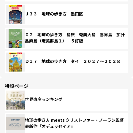
Ｊ３３ 地球の歩き方 墨田区
０２ 地球の歩き方 島旅 奄美大島 喜界島 加計
呂麻島（奄美群島１） ５訂版
Ｄ１７ 地球の歩き方 タイ ２０２７～２０２８
特設ページ
世界遺産ランキング
地球の歩き方 meets クリストファー・ノーラン監督
最新作『オデュッセイア』