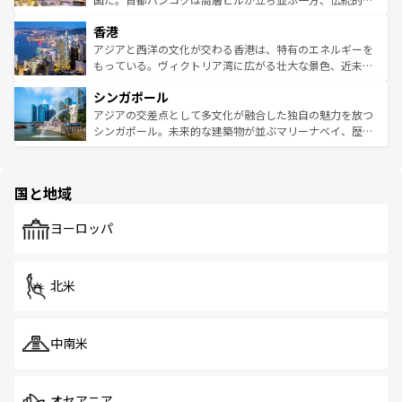
世界中の食通を魅了してやまないベトナム料理も魅力のひ
寺院や市場がいたるところに点在し、古きよき文化と現代
香港
とつ。フォーやバインミー、ベトナムコーヒーなどは、ぜ
の活気が交差している。北部ではチェンマイなどの山岳地
ひ現地で味わいたい。どの地域を訪れてもあたたかい人々
帯で自然と触れ合い、南部ではプーケットやクラビの美し
アジアと西洋の文化が交わる香港は、特有のエネルギーを
が旅行者を迎えてくれるので、きっと忘れられない旅にな
いビーチでリゾート気分を楽しむことができる。タイ料理
もっている。ヴィクトリア湾に広がる壮大な景色、近未来
るはずだ。 なお、新着のベトナム情報は
コンテンツ一覧
を
は世界的に有名で、屋台から高級レストランまで味覚を刺
的なアートスポット、そして歴史と現代が融合した町並
参照してほしい。
シンガポール
激する。気候は一年中温暖で、どの季節にも異なる楽しみ
み、どこを訪れても感動するはず。観光スポットが密集し
が待っている。親しみやすいタイの人々、仏教を中心とし
ており、効率よく見どころを回れるのも魅力。息をのむよ
アジアの交差点として多文化が融合した独自の魅力を放つ
た文化、そして多様な観光資源が、訪れる旅人を魅了し続
うな絶景から文化的な体験まで、香港を存分に楽しみ尽く
シンガポール。未来的な建築物が並ぶマリーナベイ、歴史
ける。 なお、新着のタイ情報は
コンテンツ一覧
を参照して
そう。 なお、新着の香港情報は
コンテンツ一覧
を参照して
と伝統を感じられるエスニックタウン、多数の緑豊かな公
ほしい。
ほしい。
園や自然保護区など、自然が調和した近代的な景観と文化
の多様性あふれるカラフルな町は、どこを歩いても新しい
国と地域
発見がある。さらに、治安のよさや充実した公共交通機関
も、旅行者にとっては魅力的なポイント。グルメも豊富
で、ホーカーズは地元の風情を楽しめる外せないスポット
ヨーロッパ
だ。訪れる人を飽きさせないシンガポールで、多様な魅力
を体感しよう。 なお、新着のシンガポール情報は
コンテン
ツ一覧
を参照してほしい。
北米
中南米
オセアニア