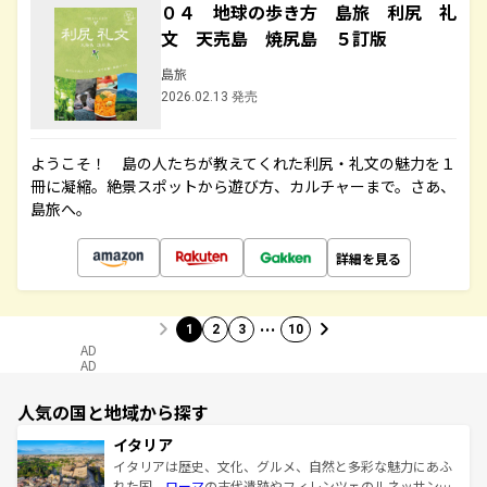
０４ 地球の歩き方 島旅 利尻 礼
文 天売島 焼尻島 ５訂版
島旅
2026.02.13 発売
ようこそ！ 島の人たちが教えてくれた利尻・礼文の魅力を１
冊に凝縮。絶景スポットから遊び方、カルチャーまで。さあ、
島旅へ。
詳細を見る
…
1
2
3
10
AD
AD
人気の国と地域から探す
イタリア
イタリアは歴史、文化、グルメ、自然と多彩な魅力にあふ
れた国。
ローマ
の古代遺跡やフィレンツェのルネッサンス