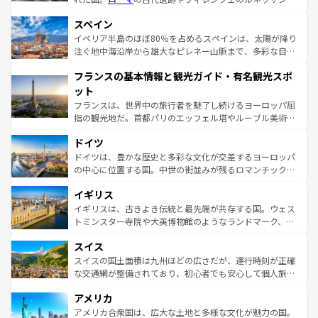
美術、ヴェネツィアの運河など、歴史あるスポットはもち
スペイン
ろん、トスカーナの美しい田園風景やアマルフィ海岸の絶
景など、自然景観も見逃せない。観光の合間には、本場の
イベリア半島のほぼ80％を占めるスペインは、太陽が降り
ピザやパスタなど、絶品のイタリア料理を堪能することも
注ぐ地中海沿岸から雄大なピレネー山脈まで、多彩な自然
できる。朝目覚めてから夜眠るまで、すべての瞬間を楽し
と文化が詰まったヨーロッパ屈指の旅行先だ。多様な地域
フランスの基本情報と観光ガイド・有名観光スポ
ませてくれるイタリアで、忘れられない旅をしてみよう！
文化が根付くこの国では、情熱的なフラメンコ、熱気あふ
なお、新着のイタリア情報は
コンテンツ一覧
を参照してほ
れる闘牛、そして美味しいタパスが生活の一部となってい
ット
しい。
る。首都マドリードの洗練された雰囲気や、バルセロナの
フランスは、世界中の旅行者を魅了し続けるヨーロッパ屈
アートに溢れた街角から、地方では古代ローマ遺跡や中世
指の観光地だ。首都パリのエッフェル塔やルーブル美術館
の城塞都市、穏やかなビーチリゾートまで多彩な表情を見
といった象徴的なスポットから、田舎町の古風な美しさま
せる。地方によって風土や気候が異なるスペインはその個
ドイツ
で、幅広い魅力が詰まっている。華麗な宮殿、歴史的な大
性で訪れる人を魅了する。 なお、新着のスペイン情報は
コ
聖堂、美しいビーチ、そして豊かな自然が、訪れる者を心
ドイツは、豊かな歴史と多彩な文化が交差するヨーロッパ
ンテンツ一覧
を参照してほしい。
から魅了する。また、フランスは美食の国としても知ら
の中心に位置する国。中世の街並みが残るロマンチック街
れ、フランス料理はユネスコ無形文化遺産にも登録されて
道から、未来を先取りするようなモダンな都市まで多様な
イギリス
いる。シャンパンの発祥地であるランス、プロヴァンスの
顔を持つこの国は、どこを歩いても飽きることがない。ベ
香り高いラベンダー畑など、多彩な楽しみ方が可能だ。さ
ルリンの文化的活気、バイエルン州のアルプスの絶景、そ
イギリスは、古きよき伝統と最先端が共存する国。ウェス
らに、パリ以外の地域にも魅力が溢れており、どの街角に
してライン川沿いのワイン畑といった風景は必見。ビール
トミンスター寺院や大英博物館のようなランドマーク、歴
も豊かな歴史と文化が息づいている。パリ以外の個性あふ
とソーセージを味わいながら地元の人と過ごす楽しい時間
史ある大学都市、美しい丘陵地帯や牧歌的な風景など、エ
れる地方に足を運ぶとそれぞれで全く異なる文化を体験で
スイス
は、お酒好きな人にはぜひ体験してほしい。 なお、新着の
リアごとに異なる魅力がある。また、優雅なアフタヌーン
きるだろう。 なお、新着のフランス情報は
コンテンツ一覧
ドイツ情報は
コンテンツ一覧
を参照してほしい。
ティー、ビール好きにはたまらない英国パブ、サッカー観
スイスの国土面積は九州ほどの広さだが、運行時刻が正確
を参照してほしい。
戦など、本場だからこそできる体験も豊富。イギリスを旅
な交通網が整備されており、初心者でも安心して個人旅行
して楽しみつくそう。 なお、新着のイギリス情報は
コンテ
を楽しめる。日本同様に時刻表どおりの旅が可能だ。中世
アメリカ
ンツ一覧
を参照してほしい。
の建物がそのまま残る町や、スイスならではのユニークな
博物館もあり、アルプス観光だけでなく町歩きも満喫する
アメリカ合衆国は、広大な土地と多様な文化が魅力の国。