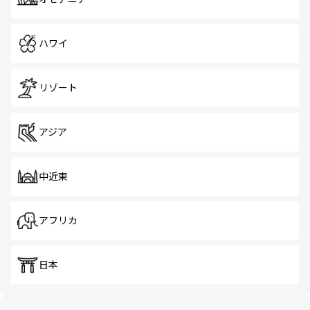
ハワイ
リゾート
アジア
中近東
アフリカ
日本