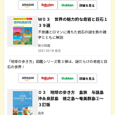
詳細を見る
Ｗ０３ 世界の魅力的な奇岩と巨石１
３９選
不思議とロマンに満ちた岩石の謎を旅の雑
学とともに解説
旅の図鑑
2021.03.18 発売
「地球の歩き方」図鑑シリーズ第３弾は、謎だらけの奇岩と巨
石の世界！
詳細を見る
０３ 地球の歩き方 島旅 与論島
沖永良部島 徳之島～奄美群島②～
３訂版
島旅