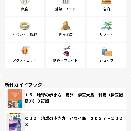
飲食
建築・アート
宿泊
イベント・観戦
世界遺産
リゾート
アクティビティ
鉄道・フライト
ショップ
新刊ガイドブック
１５ 地球の歩き方 島旅 伊豆大島 利島（伊豆諸
島①）３訂版
Ｃ０２ 地球の歩き方 ハワイ島 ２０２７～２０２
８