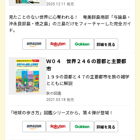
2025.12.11 発売
見たことのない世界に心奪われる！ 奄美群島南部「与論島・
沖永良部島・徳之島」の三島だけをフィーチャーした完全ガイ
ド。
詳細を見る
Ｗ０４ 世界２４６の首都と主要都
市
１９９の首都と４７の主要都市を旅の雑学
とともに解説
旅の図鑑
2021.03.18 発売
「地球の歩き方」図鑑シリーズから、第４弾が登場！
詳細を見る