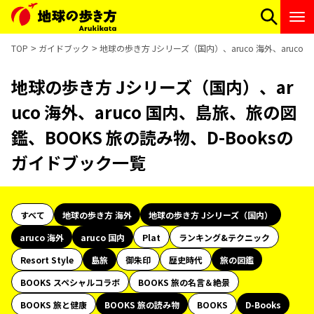
TOP
ガイドブック
地球の歩き方 Jシリーズ（国内）、aruco 海外、aruco
地球の歩き方 Jシリーズ（国内）、ar
uco 海外、aruco 国内、島旅、旅の図
鑑、BOOKS 旅の読み物、D-Booksの
ガイドブック一覧
すべて
地球の歩き方 海外
地球の歩き方 Jシリーズ（国内）
aruco 海外
aruco 国内
Plat
ランキング&テクニック
Resort Style
島旅
御朱印
歴史時代
旅の図鑑
BOOKS スペシャルコラボ
BOOKS 旅の名言＆絶景
BOOKS 旅と健康
BOOKS 旅の読み物
BOOKS
D-Books