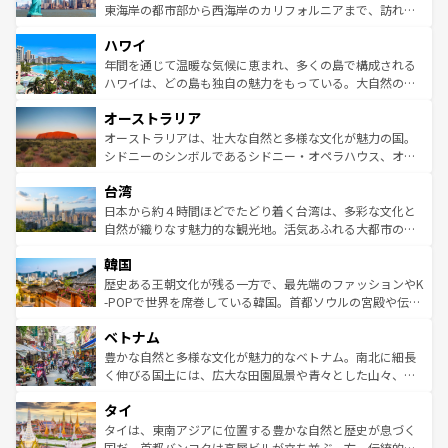
ことができる。国民の所得が高いため物価も高いが、旅行
東海岸の都市部から西海岸のカリフォルニアまで、訪れる
者向けの交通パス提供のサービスもあり、うまく活用すれ
場所ごとに異なる風景と体験が待っている。ニューヨーク
ハワイ
ば市内交通費無料で観光を楽しむこともできる。 なお、新
のような巨大都市は、観光、ショッピング、エンターテイ
着のスイス情報は
コンテンツ一覧
を参照してほしい。
ンメントが詰まった刺激的なスポットだ。一方、アメリカ
年間を通じて温暖な気候に恵まれ、多くの島で構成される
西部には大自然が広がり、グランドキャニオンやイエロー
ハワイは、どの島も独自の魅力をもっている。大自然の神
ストーン国立公園といった絶景が堪能できる。さらに、南
秘を感じたいなら、火山が生み出した壮大な景観を誇るハ
オーストラリア
部のニューオーリンズでは、音楽と美食が融合した独特の
ワイ島は見逃せない。また、定番の観光地といえばオアフ
文化が魅力。旅行者はアメリカの各地域で異なる魅力を楽
島だが、静かな自然を求めるならマウイ島やカウアイ島が
オーストラリアは、壮大な自然と多様な文化が魅力の国。
しみながら、その多様性と豊かな歴史を感じることができ
おすすめ。エメラルドグリーンに輝く海をはじめ、豊かな
シドニーのシンボルであるシドニー・オペラハウス、オー
るだろう。車でのロードトリップや列車の旅も、アメリカ
文化や歴史が息づいている。「アロハスピリット」と呼ば
ストラリア東海岸北部に広がる大サンゴ礁地帯グレートバ
ならではの贅沢な旅のスタイルだ。 なお、新着のアメリカ
台湾
れるおもてなしの心で訪れる人々を迎えてくれるハワイの
リアリーフや大陸中央部にそびえるウルル（エアーズロッ
情報は
コンテンツ一覧
を参照してほしい。
人々、おいしいローカルフードやハワイアンミュージッ
ク）、タスマニアの美しい原生林やケアンズの熱帯雨林な
日本から約４時間ほどでたどり着く台湾は、多彩な文化と
ク、伝統的なフラダンスなど、すべてがハワイの魅力を彩
ど、見どころがたくさん。また、カフェやワイン、オージ
自然が織りなす魅力的な観光地。活気あふれる大都市の台
っている。訪れるたびに新しい発見と感動が待っているハ
ービーフなどの食文化も豊かで、美味しいものであふれて
北やノスタルジックな町並みが人気な九份（ジォウフェ
ワイを、存分に味わってほしい。 なお、新着のハワイ情報
韓国
いる。アクティビティも充実しており、サーフィンやダイ
ン）、静ひつな山岳地帯である台湾東部など、都市の喧騒
は
コンテンツ一覧
を参照してほしい。
ビング、ハイキングなど、アウトドア好きにはたまらな
と山間の静けさが共存しており、訪れる人に新しい発見と
歴史ある王朝文化が残る一方で、最先端のファッションやK
い。オーストラリアの多彩な魅力を存分に味わいつくそ
驚きをもたらしてくれる。また、奥深い台湾の食文化も魅
-POPで世界を席巻している韓国。首都ソウルの宮殿や伝統
う。 なお、新着のオーストラリア情報は
コンテンツ一覧
を
力で、夜市などの屋台グルメから高級料理、ヘルシーで美
家屋が並ぶエリアでは韓国の歴史と文化に浸ることがで
参照してほしい。
ベトナム
容にもいいと評判のスイーツなど、バラエティ豊かな料理
き、地方に足を延ばせば四季折々の自然美を楽しむことが
が味わえる。 なお、新着の台湾情報は
コンテンツ一覧
を参
できる。そして、キムチや焼肉、絶品のストリートフード
豊かな自然と多様な文化が魅力的なベトナム。南北に細長
照してほしい。
まで、さまざまな韓国料理が待っている。夜には、韓国な
く伸びる国土には、広大な田園風景や青々とした山々、世
らではのナイトライフも堪能できる。あたたかいホスピタ
界遺産に登録された壮大な自然景観が点在し、都市部では
タイ
リティに包まれながら、韓国の多彩な魅力を心ゆくまで味
急速な発展と共に伝統が息づく。ハノイの古い町並みやホ
わってみてほしい。 なお、新着の韓国情報は
コンテンツ一
ーチミン市のフランス統治時代の建物も、独特の雰囲気を
タイは、東南アジアに位置する豊かな自然と歴史が息づく
覧
を参照してほしい。
醸し出している。また、バラエティの豊かさとおいしさで
国だ。首都バンコクは高層ビルが立ち並ぶ一方、伝統的な