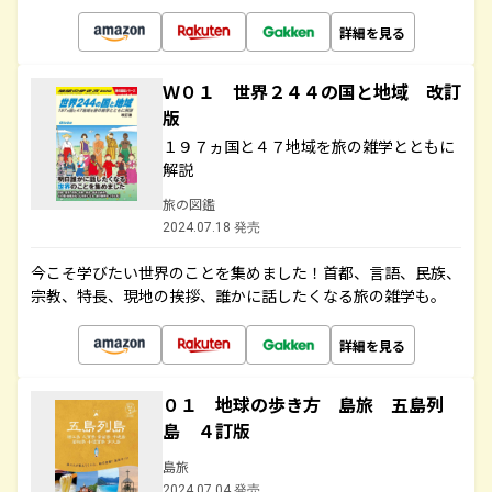
詳細を見る
Ｗ０１ 世界２４４の国と地域 改訂
版
１９７ヵ国と４７地域を旅の雑学とともに
解説
旅の図鑑
2024.07.18 発売
今こそ学びたい世界のことを集めました！首都、言語、民族、
宗教、特長、現地の挨拶、誰かに話したくなる旅の雑学も。
詳細を見る
０１ 地球の歩き方 島旅 五島列
島 ４訂版
島旅
2024.07.04 発売