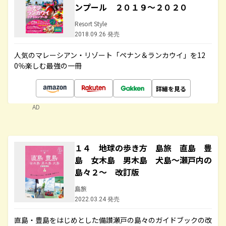
ンプール ２０１９～２０２０
Resort Style
2018.09.26 発売
人気のマレーシアン・リゾート「ペナン＆ランカウイ」を12
0％楽しむ最強の一冊
詳細を見る
AD
１４ 地球の歩き方 島旅 直島 豊
島 女木島 男木島 犬島～瀬戸内の
島々２～ 改訂版
島旅
2022.03.24 発売
直島・豊島をはじめとした備讃瀬戸の島々のガイドブックの改