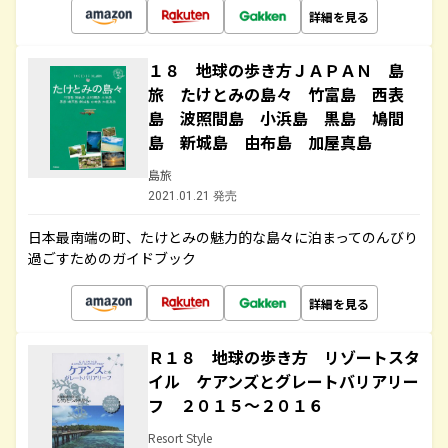
詳細を見る
１８ 地球の歩き方ＪＡＰＡＮ 島
旅 たけとみの島々 竹富島 西表
島 波照間島 小浜島 黒島 鳩間
島 新城島 由布島 加屋真島
島旅
2021.01.21 発売
日本最南端の町、たけとみの魅力的な島々に泊まってのんびり
過ごすためのガイドブック
詳細を見る
Ｒ１８ 地球の歩き方 リゾートスタ
イル ケアンズとグレートバリアリー
フ ２０１５～２０１６
Resort Style