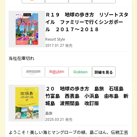
Ｒ１９ 地球の歩き方 リゾートスタ
イル ファミリーで行くシンガポー
ル ２０１７～２０１８
Resort Style
2017.01.27 発売
当社在庫切れ
詳細を見る
２０ 地球の歩き方 島旅 石垣島
竹富島 西表島 小浜島 由布島 新
城島 波照間島 改訂版
島旅
2025.03.21 発売
ようこそ！美しい海とマングローブの緑、島ごはん、伝統工芸