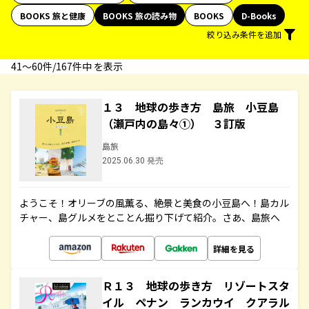
BOOKS 旅と健康
BOOKS 旅の読み物
BOOKS
D-Books
絞り込み条件を追加
41〜60件/167件中 を表示
１３ 地球の歩き方 島旅 小豆島
（瀬戸内の島々①） ３訂版
島旅
2025.06.30 発売
ようこそ！オリーブの風薫る、絶景と美食の小豆島へ！島カル
チャー、島グルメをとことん掘り下げて紹介。さあ、島旅へ
詳細を見る
Ｒ１３ 地球の歩き方 リゾートスタ
イル ペナン ランカウイ クアラル