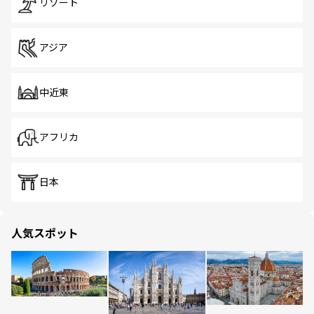
リゾート
アジア
中近東
アフリカ
日本
人気スポット