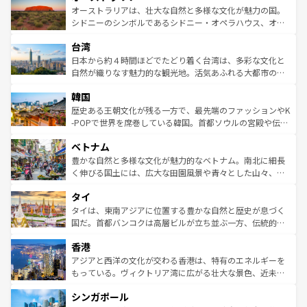
文化が魅力。旅行者はアメリカの各地域で異なる魅力を楽
島だが、静かな自然を求めるならマウイ島やカウアイ島が
オーストラリアは、壮大な自然と多様な文化が魅力の国。
しみながら、その多様性と豊かな歴史を感じることができ
おすすめ。エメラルドグリーンに輝く海をはじめ、豊かな
シドニーのシンボルであるシドニー・オペラハウス、オー
るだろう。車でのロードトリップや列車の旅も、アメリカ
文化や歴史が息づいている。「アロハスピリット」と呼ば
ストラリア東海岸北部に広がる大サンゴ礁地帯グレートバ
ならではの贅沢な旅のスタイルだ。 なお、新着のアメリカ
台湾
れるおもてなしの心で訪れる人々を迎えてくれるハワイの
リアリーフや大陸中央部にそびえるウルル（エアーズロッ
情報は
コンテンツ一覧
を参照してほしい。
人々、おいしいローカルフードやハワイアンミュージッ
ク）、タスマニアの美しい原生林やケアンズの熱帯雨林な
日本から約４時間ほどでたどり着く台湾は、多彩な文化と
ク、伝統的なフラダンスなど、すべてがハワイの魅力を彩
ど、見どころがたくさん。また、カフェやワイン、オージ
自然が織りなす魅力的な観光地。活気あふれる大都市の台
っている。訪れるたびに新しい発見と感動が待っているハ
ービーフなどの食文化も豊かで、美味しいものであふれて
北やノスタルジックな町並みが人気な九份（ジォウフェ
ワイを、存分に味わってほしい。 なお、新着のハワイ情報
韓国
いる。アクティビティも充実しており、サーフィンやダイ
ン）、静ひつな山岳地帯である台湾東部など、都市の喧騒
は
コンテンツ一覧
を参照してほしい。
ビング、ハイキングなど、アウトドア好きにはたまらな
と山間の静けさが共存しており、訪れる人に新しい発見と
歴史ある王朝文化が残る一方で、最先端のファッションやK
い。オーストラリアの多彩な魅力を存分に味わいつくそ
驚きをもたらしてくれる。また、奥深い台湾の食文化も魅
-POPで世界を席巻している韓国。首都ソウルの宮殿や伝統
う。 なお、新着のオーストラリア情報は
コンテンツ一覧
を
力で、夜市などの屋台グルメから高級料理、ヘルシーで美
家屋が並ぶエリアでは韓国の歴史と文化に浸ることがで
参照してほしい。
ベトナム
容にもいいと評判のスイーツなど、バラエティ豊かな料理
き、地方に足を延ばせば四季折々の自然美を楽しむことが
が味わえる。 なお、新着の台湾情報は
コンテンツ一覧
を参
できる。そして、キムチや焼肉、絶品のストリートフード
豊かな自然と多様な文化が魅力的なベトナム。南北に細長
照してほしい。
まで、さまざまな韓国料理が待っている。夜には、韓国な
く伸びる国土には、広大な田園風景や青々とした山々、世
らではのナイトライフも堪能できる。あたたかいホスピタ
界遺産に登録された壮大な自然景観が点在し、都市部では
タイ
リティに包まれながら、韓国の多彩な魅力を心ゆくまで味
急速な発展と共に伝統が息づく。ハノイの古い町並みやホ
わってみてほしい。 なお、新着の韓国情報は
コンテンツ一
ーチミン市のフランス統治時代の建物も、独特の雰囲気を
タイは、東南アジアに位置する豊かな自然と歴史が息づく
覧
を参照してほしい。
醸し出している。また、バラエティの豊かさとおいしさで
国だ。首都バンコクは高層ビルが立ち並ぶ一方、伝統的な
世界中の食通を魅了してやまないベトナム料理も魅力のひ
寺院や市場がいたるところに点在し、古きよき文化と現代
香港
とつ。フォーやバインミー、ベトナムコーヒーなどは、ぜ
の活気が交差している。北部ではチェンマイなどの山岳地
ひ現地で味わいたい。どの地域を訪れてもあたたかい人々
帯で自然と触れ合い、南部ではプーケットやクラビの美し
アジアと西洋の文化が交わる香港は、特有のエネルギーを
が旅行者を迎えてくれるので、きっと忘れられない旅にな
いビーチでリゾート気分を楽しむことができる。タイ料理
もっている。ヴィクトリア湾に広がる壮大な景色、近未来
るはずだ。 なお、新着のベトナム情報は
コンテンツ一覧
を
は世界的に有名で、屋台から高級レストランまで味覚を刺
的なアートスポット、そして歴史と現代が融合した町並
参照してほしい。
シンガポール
激する。気候は一年中温暖で、どの季節にも異なる楽しみ
み、どこを訪れても感動するはず。観光スポットが密集し