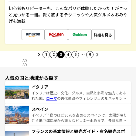
初心者もリピーターも、こんなパリが体験したかった！がきっ
と見つかる一冊。賢く旅するテクニックや人気グルメ＆おみや
げも満載
詳細を見る
…
1
2
3
4
5
9
AD
AD
人気の国と地域から探す
イタリア
イタリアは歴史、文化、グルメ、自然と多彩な魅力にあふ
れた国。
ローマ
の古代遺跡やフィレンツェのルネッサンス
美術、ヴェネツィアの運河など、歴史あるスポットはもち
スペイン
ろん、トスカーナの美しい田園風景やアマルフィ海岸の絶
景など、自然景観も見逃せない。観光の合間には、本場の
イベリア半島のほぼ80％を占めるスペインは、太陽が降り
ピザやパスタなど、絶品のイタリア料理を堪能することも
注ぐ地中海沿岸から雄大なピレネー山脈まで、多彩な自然
できる。朝目覚めてから夜眠るまで、すべての瞬間を楽し
と文化が詰まったヨーロッパ屈指の旅行先だ。多様な地域
フランスの基本情報と観光ガイド・有名観光スポ
ませてくれるイタリアで、忘れられない旅をしてみよう！
文化が根付くこの国では、情熱的なフラメンコ、熱気あふ