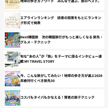
地球の歩き方アワード みんなで選ぶ、旅のベスト。
エアラインランキング 読者の投票をもとにランキン
グ形式で発表
Next韓国旅 次の韓国旅行がもっと楽しくなる 旅先・
グルメ・テクニック
旬な“あの人”が「旅」をテーマに語るインタビュー連
載 MY TRAVEL STORY
今、こんな旅がしてみたい！地球の歩き方が選ぶ2026
年絶対行くべき旅先30
コスパもタイパもかなえる！賢者の旅テクニック