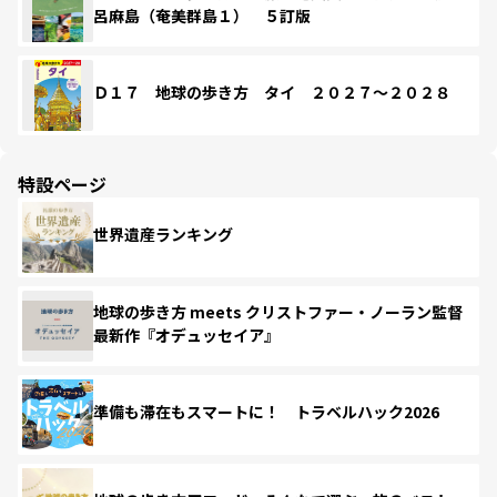
呂麻島（奄美群島１） ５訂版
Ｄ１７ 地球の歩き方 タイ ２０２７～２０２８
特設ページ
世界遺産ランキング
地球の歩き方 meets クリストファー・ノーラン監督
最新作『オデュッセイア』
準備も滞在もスマートに！ トラベルハック2026