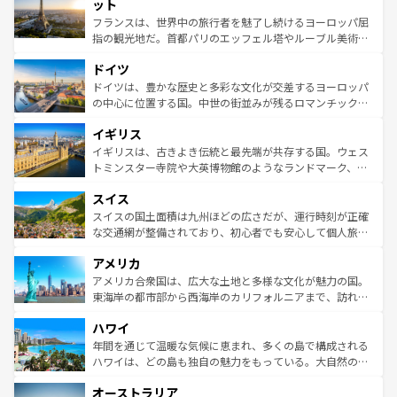
なお、新着のイタリア情報は
コンテンツ一覧
を参照してほ
れる闘牛、そして美味しいタパスが生活の一部となってい
ット
しい。
る。首都マドリードの洗練された雰囲気や、バルセロナの
フランスは、世界中の旅行者を魅了し続けるヨーロッパ屈
アートに溢れた街角から、地方では古代ローマ遺跡や中世
指の観光地だ。首都パリのエッフェル塔やルーブル美術館
の城塞都市、穏やかなビーチリゾートまで多彩な表情を見
といった象徴的なスポットから、田舎町の古風な美しさま
せる。地方によって風土や気候が異なるスペインはその個
ドイツ
で、幅広い魅力が詰まっている。華麗な宮殿、歴史的な大
性で訪れる人を魅了する。 なお、新着のスペイン情報は
コ
聖堂、美しいビーチ、そして豊かな自然が、訪れる者を心
ドイツは、豊かな歴史と多彩な文化が交差するヨーロッパ
ンテンツ一覧
を参照してほしい。
から魅了する。また、フランスは美食の国としても知ら
の中心に位置する国。中世の街並みが残るロマンチック街
れ、フランス料理はユネスコ無形文化遺産にも登録されて
道から、未来を先取りするようなモダンな都市まで多様な
イギリス
いる。シャンパンの発祥地であるランス、プロヴァンスの
顔を持つこの国は、どこを歩いても飽きることがない。ベ
香り高いラベンダー畑など、多彩な楽しみ方が可能だ。さ
ルリンの文化的活気、バイエルン州のアルプスの絶景、そ
イギリスは、古きよき伝統と最先端が共存する国。ウェス
らに、パリ以外の地域にも魅力が溢れており、どの街角に
してライン川沿いのワイン畑といった風景は必見。ビール
トミンスター寺院や大英博物館のようなランドマーク、歴
も豊かな歴史と文化が息づいている。パリ以外の個性あふ
とソーセージを味わいながら地元の人と過ごす楽しい時間
史ある大学都市、美しい丘陵地帯や牧歌的な風景など、エ
れる地方に足を運ぶとそれぞれで全く異なる文化を体験で
スイス
は、お酒好きな人にはぜひ体験してほしい。 なお、新着の
リアごとに異なる魅力がある。また、優雅なアフタヌーン
きるだろう。 なお、新着のフランス情報は
コンテンツ一覧
ドイツ情報は
コンテンツ一覧
を参照してほしい。
ティー、ビール好きにはたまらない英国パブ、サッカー観
スイスの国土面積は九州ほどの広さだが、運行時刻が正確
を参照してほしい。
戦など、本場だからこそできる体験も豊富。イギリスを旅
な交通網が整備されており、初心者でも安心して個人旅行
して楽しみつくそう。 なお、新着のイギリス情報は
コンテ
を楽しめる。日本同様に時刻表どおりの旅が可能だ。中世
アメリカ
ンツ一覧
を参照してほしい。
の建物がそのまま残る町や、スイスならではのユニークな
博物館もあり、アルプス観光だけでなく町歩きも満喫する
アメリカ合衆国は、広大な土地と多様な文化が魅力の国。
ことができる。国民の所得が高いため物価も高いが、旅行
東海岸の都市部から西海岸のカリフォルニアまで、訪れる
者向けの交通パス提供のサービスもあり、うまく活用すれ
場所ごとに異なる風景と体験が待っている。ニューヨーク
ハワイ
ば市内交通費無料で観光を楽しむこともできる。 なお、新
のような巨大都市は、観光、ショッピング、エンターテイ
着のスイス情報は
コンテンツ一覧
を参照してほしい。
ンメントが詰まった刺激的なスポットだ。一方、アメリカ
年間を通じて温暖な気候に恵まれ、多くの島で構成される
西部には大自然が広がり、グランドキャニオンやイエロー
ハワイは、どの島も独自の魅力をもっている。大自然の神
ストーン国立公園といった絶景が堪能できる。さらに、南
秘を感じたいなら、火山が生み出した壮大な景観を誇るハ
オーストラリア
部のニューオーリンズでは、音楽と美食が融合した独特の
ワイ島は見逃せない。また、定番の観光地といえばオアフ