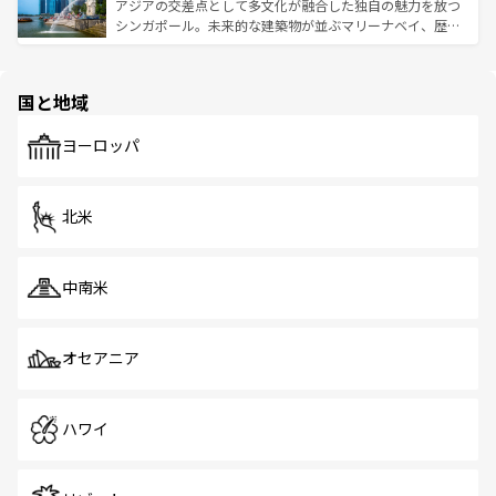
が待っている。親しみやすいタイの人々、仏教を中心とし
ており、効率よく見どころを回れるのも魅力。息をのむよ
アジアの交差点として多文化が融合した独自の魅力を放つ
た文化、そして多様な観光資源が、訪れる旅人を魅了し続
うな絶景から文化的な体験まで、香港を存分に楽しみ尽く
シンガポール。未来的な建築物が並ぶマリーナベイ、歴史
ける。 なお、新着のタイ情報は
コンテンツ一覧
を参照して
そう。 なお、新着の香港情報は
コンテンツ一覧
を参照して
と伝統を感じられるエスニックタウン、多数の緑豊かな公
ほしい。
ほしい。
園や自然保護区など、自然が調和した近代的な景観と文化
の多様性あふれるカラフルな町は、どこを歩いても新しい
国と地域
発見がある。さらに、治安のよさや充実した公共交通機関
も、旅行者にとっては魅力的なポイント。グルメも豊富
で、ホーカーズは地元の風情を楽しめる外せないスポット
ヨーロッパ
だ。訪れる人を飽きさせないシンガポールで、多様な魅力
を体感しよう。 なお、新着のシンガポール情報は
コンテン
ツ一覧
を参照してほしい。
北米
中南米
オセアニア
ハワイ