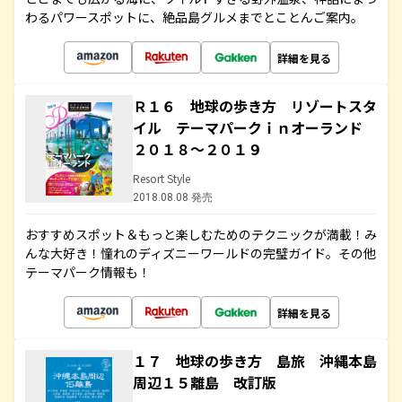
わるパワースポットに、絶品島グルメまでとことんご案内。
詳細を見る
Ｒ１６ 地球の歩き方 リゾートスタ
イル テーマパークｉｎオーランド
２０１８～２０１９
Resort Style
2018.08.08 発売
おすすめスポット＆もっと楽しむためのテクニックが満載！み
んな大好き！憧れのディズニーワールドの完璧ガイド。その他
テーマパーク情報も！
詳細を見る
１７ 地球の歩き方 島旅 沖縄本島
周辺１５離島 改訂版