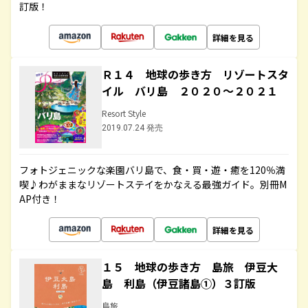
訂版！
詳細を見る
Ｒ１４ 地球の歩き方 リゾートスタ
イル バリ島 ２０２０～２０２１
Resort Style
2019.07.24 発売
フォトジェニックな楽園バリ島で、食・買・遊・癒を120％満
喫♪わがままなリゾートステイをかなえる最強ガイド。別冊M
AP付き！
詳細を見る
１５ 地球の歩き方 島旅 伊豆大
島 利島（伊豆諸島①）３訂版
島旅