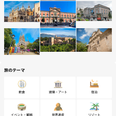
旅のテーマ
飲食
建築・アート
宿泊
イベント・観戦
世界遺産
リゾート