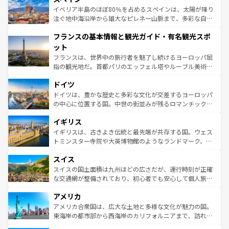
景など、自然景観も見逃せない。観光の合間には、本場の
イベリア半島のほぼ80％を占めるスペインは、太陽が降り
ピザやパスタなど、絶品のイタリア料理を堪能することも
注ぐ地中海沿岸から雄大なピレネー山脈まで、多彩な自然
できる。朝目覚めてから夜眠るまで、すべての瞬間を楽し
と文化が詰まったヨーロッパ屈指の旅行先だ。多様な地域
フランスの基本情報と観光ガイド・有名観光スポ
ませてくれるイタリアで、忘れられない旅をしてみよう！
文化が根付くこの国では、情熱的なフラメンコ、熱気あふ
なお、新着のイタリア情報は
コンテンツ一覧
を参照してほ
れる闘牛、そして美味しいタパスが生活の一部となってい
ット
しい。
る。首都マドリードの洗練された雰囲気や、バルセロナの
フランスは、世界中の旅行者を魅了し続けるヨーロッパ屈
アートに溢れた街角から、地方では古代ローマ遺跡や中世
指の観光地だ。首都パリのエッフェル塔やルーブル美術館
の城塞都市、穏やかなビーチリゾートまで多彩な表情を見
といった象徴的なスポットから、田舎町の古風な美しさま
せる。地方によって風土や気候が異なるスペインはその個
ドイツ
で、幅広い魅力が詰まっている。華麗な宮殿、歴史的な大
性で訪れる人を魅了する。 なお、新着のスペイン情報は
コ
聖堂、美しいビーチ、そして豊かな自然が、訪れる者を心
ドイツは、豊かな歴史と多彩な文化が交差するヨーロッパ
ンテンツ一覧
を参照してほしい。
から魅了する。また、フランスは美食の国としても知ら
の中心に位置する国。中世の街並みが残るロマンチック街
れ、フランス料理はユネスコ無形文化遺産にも登録されて
道から、未来を先取りするようなモダンな都市まで多様な
イギリス
いる。シャンパンの発祥地であるランス、プロヴァンスの
顔を持つこの国は、どこを歩いても飽きることがない。ベ
香り高いラベンダー畑など、多彩な楽しみ方が可能だ。さ
ルリンの文化的活気、バイエルン州のアルプスの絶景、そ
イギリスは、古きよき伝統と最先端が共存する国。ウェス
らに、パリ以外の地域にも魅力が溢れており、どの街角に
してライン川沿いのワイン畑といった風景は必見。ビール
トミンスター寺院や大英博物館のようなランドマーク、歴
も豊かな歴史と文化が息づいている。パリ以外の個性あふ
とソーセージを味わいながら地元の人と過ごす楽しい時間
史ある大学都市、美しい丘陵地帯や牧歌的な風景など、エ
れる地方に足を運ぶとそれぞれで全く異なる文化を体験で
スイス
は、お酒好きな人にはぜひ体験してほしい。 なお、新着の
リアごとに異なる魅力がある。また、優雅なアフタヌーン
きるだろう。 なお、新着のフランス情報は
コンテンツ一覧
ドイツ情報は
コンテンツ一覧
を参照してほしい。
ティー、ビール好きにはたまらない英国パブ、サッカー観
スイスの国土面積は九州ほどの広さだが、運行時刻が正確
を参照してほしい。
戦など、本場だからこそできる体験も豊富。イギリスを旅
な交通網が整備されており、初心者でも安心して個人旅行
して楽しみつくそう。 なお、新着のイギリス情報は
コンテ
を楽しめる。日本同様に時刻表どおりの旅が可能だ。中世
アメリカ
ンツ一覧
を参照してほしい。
の建物がそのまま残る町や、スイスならではのユニークな
博物館もあり、アルプス観光だけでなく町歩きも満喫する
アメリカ合衆国は、広大な土地と多様な文化が魅力の国。
ことができる。国民の所得が高いため物価も高いが、旅行
東海岸の都市部から西海岸のカリフォルニアまで、訪れる
者向けの交通パス提供のサービスもあり、うまく活用すれ
場所ごとに異なる風景と体験が待っている。ニューヨーク