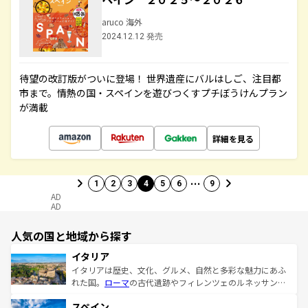
aruco 海外
2024.12.12 発売
待望の改訂版がついに登場！ 世界遺産にバルはしご、注目都
市まで。情熱の国・スペインを遊びつくすプチぼうけんプラン
が満載
詳細を見る
…
1
2
3
4
5
6
9
AD
AD
人気の国と地域から探す
イタリア
イタリアは歴史、文化、グルメ、自然と多彩な魅力にあふ
れた国。
ローマ
の古代遺跡やフィレンツェのルネッサンス
美術、ヴェネツィアの運河など、歴史あるスポットはもち
スペイン
ろん、トスカーナの美しい田園風景やアマルフィ海岸の絶