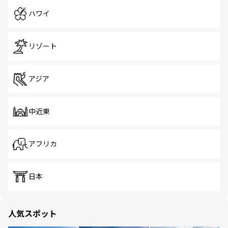
ハワイ
リゾート
アジア
中近東
アフリカ
日本
人気スポット