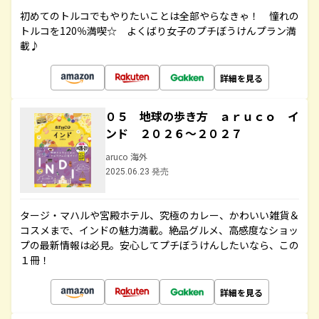
初めてのトルコでもやりたいことは全部やらなきゃ！ 憧れの
トルコを120％満喫☆ よくばり女子のプチぼうけんプラン満
載♪
詳細を見る
０５ 地球の歩き方 ａｒｕｃｏ イ
ンド ２０２６～２０２７
aruco 海外
2025.06.23 発売
タージ・マハルや宮殿ホテル、究極のカレー、かわいい雑貨＆
コスメまで、インドの魅力満載。絶品グルメ、高感度なショッ
プの最新情報は必見。安心してプチぼうけんしたいなら、この
１冊！
詳細を見る