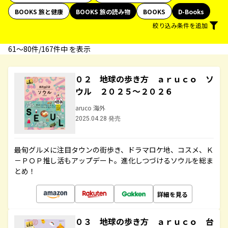
BOOKS 旅と健康
BOOKS 旅の読み物
BOOKS
D-Books
絞り込み条件を追加
61〜80件/167件中 を表示
０２ 地球の歩き方 ａｒｕｃｏ ソ
ウル ２０２５～２０２６
aruco 海外
2025.04.28 発売
最旬グルメに注目タウンの街歩き、ドラマロケ地、コスメ、Ｋ
－ＰＯＰ推し活もアップデート。進化しつづけるソウルを総ま
とめ！
詳細を見る
０３ 地球の歩き方 ａｒｕｃｏ 台