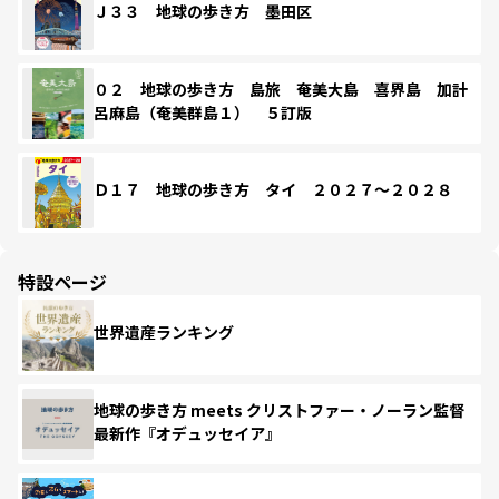
Ｊ３３ 地球の歩き方 墨田区
０２ 地球の歩き方 島旅 奄美大島 喜界島 加計
呂麻島（奄美群島１） ５訂版
Ｄ１７ 地球の歩き方 タイ ２０２７～２０２８
特設ページ
世界遺産ランキング
地球の歩き方 meets クリストファー・ノーラン監督
最新作『オデュッセイア』