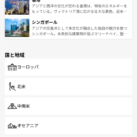
ひ現地で味わいたい。どの地域を訪れてもあたたかい人々
帯で自然と触れ合い、南部ではプーケットやクラビの美し
アジアと西洋の文化が交わる香港は、特有のエネルギーを
が旅行者を迎えてくれるので、きっと忘れられない旅にな
いビーチでリゾート気分を楽しむことができる。タイ料理
もっている。ヴィクトリア湾に広がる壮大な景色、近未来
るはずだ。 なお、新着のベトナム情報は
コンテンツ一覧
を
は世界的に有名で、屋台から高級レストランまで味覚を刺
的なアートスポット、そして歴史と現代が融合した町並
参照してほしい。
シンガポール
激する。気候は一年中温暖で、どの季節にも異なる楽しみ
み、どこを訪れても感動するはず。観光スポットが密集し
が待っている。親しみやすいタイの人々、仏教を中心とし
ており、効率よく見どころを回れるのも魅力。息をのむよ
アジアの交差点として多文化が融合した独自の魅力を放つ
た文化、そして多様な観光資源が、訪れる旅人を魅了し続
うな絶景から文化的な体験まで、香港を存分に楽しみ尽く
シンガポール。未来的な建築物が並ぶマリーナベイ、歴史
ける。 なお、新着のタイ情報は
コンテンツ一覧
を参照して
そう。 なお、新着の香港情報は
コンテンツ一覧
を参照して
と伝統を感じられるエスニックタウン、多数の緑豊かな公
ほしい。
ほしい。
園や自然保護区など、自然が調和した近代的な景観と文化
の多様性あふれるカラフルな町は、どこを歩いても新しい
国と地域
発見がある。さらに、治安のよさや充実した公共交通機関
も、旅行者にとっては魅力的なポイント。グルメも豊富
で、ホーカーズは地元の風情を楽しめる外せないスポット
ヨーロッパ
だ。訪れる人を飽きさせないシンガポールで、多様な魅力
を体感しよう。 なお、新着のシンガポール情報は
コンテン
ツ一覧
を参照してほしい。
北米
中南米
オセアニア