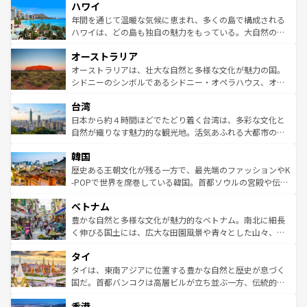
ハワイ
ば市内交通費無料で観光を楽しむこともできる。 なお、新
のような巨大都市は、観光、ショッピング、エンターテイ
着のスイス情報は
コンテンツ一覧
を参照してほしい。
ンメントが詰まった刺激的なスポットだ。一方、アメリカ
年間を通じて温暖な気候に恵まれ、多くの島で構成される
西部には大自然が広がり、グランドキャニオンやイエロー
ハワイは、どの島も独自の魅力をもっている。大自然の神
ストーン国立公園といった絶景が堪能できる。さらに、南
秘を感じたいなら、火山が生み出した壮大な景観を誇るハ
オーストラリア
部のニューオーリンズでは、音楽と美食が融合した独特の
ワイ島は見逃せない。また、定番の観光地といえばオアフ
文化が魅力。旅行者はアメリカの各地域で異なる魅力を楽
島だが、静かな自然を求めるならマウイ島やカウアイ島が
オーストラリアは、壮大な自然と多様な文化が魅力の国。
しみながら、その多様性と豊かな歴史を感じることができ
おすすめ。エメラルドグリーンに輝く海をはじめ、豊かな
シドニーのシンボルであるシドニー・オペラハウス、オー
るだろう。車でのロードトリップや列車の旅も、アメリカ
文化や歴史が息づいている。「アロハスピリット」と呼ば
ストラリア東海岸北部に広がる大サンゴ礁地帯グレートバ
ならではの贅沢な旅のスタイルだ。 なお、新着のアメリカ
台湾
れるおもてなしの心で訪れる人々を迎えてくれるハワイの
リアリーフや大陸中央部にそびえるウルル（エアーズロッ
情報は
コンテンツ一覧
を参照してほしい。
人々、おいしいローカルフードやハワイアンミュージッ
ク）、タスマニアの美しい原生林やケアンズの熱帯雨林な
日本から約４時間ほどでたどり着く台湾は、多彩な文化と
ク、伝統的なフラダンスなど、すべてがハワイの魅力を彩
ど、見どころがたくさん。また、カフェやワイン、オージ
自然が織りなす魅力的な観光地。活気あふれる大都市の台
っている。訪れるたびに新しい発見と感動が待っているハ
ービーフなどの食文化も豊かで、美味しいものであふれて
北やノスタルジックな町並みが人気な九份（ジォウフェ
ワイを、存分に味わってほしい。 なお、新着のハワイ情報
韓国
いる。アクティビティも充実しており、サーフィンやダイ
ン）、静ひつな山岳地帯である台湾東部など、都市の喧騒
は
コンテンツ一覧
を参照してほしい。
ビング、ハイキングなど、アウトドア好きにはたまらな
と山間の静けさが共存しており、訪れる人に新しい発見と
歴史ある王朝文化が残る一方で、最先端のファッションやK
い。オーストラリアの多彩な魅力を存分に味わいつくそ
驚きをもたらしてくれる。また、奥深い台湾の食文化も魅
-POPで世界を席巻している韓国。首都ソウルの宮殿や伝統
う。 なお、新着のオーストラリア情報は
コンテンツ一覧
を
力で、夜市などの屋台グルメから高級料理、ヘルシーで美
家屋が並ぶエリアでは韓国の歴史と文化に浸ることがで
参照してほしい。
ベトナム
容にもいいと評判のスイーツなど、バラエティ豊かな料理
き、地方に足を延ばせば四季折々の自然美を楽しむことが
が味わえる。 なお、新着の台湾情報は
コンテンツ一覧
を参
できる。そして、キムチや焼肉、絶品のストリートフード
豊かな自然と多様な文化が魅力的なベトナム。南北に細長
照してほしい。
まで、さまざまな韓国料理が待っている。夜には、韓国な
く伸びる国土には、広大な田園風景や青々とした山々、世
らではのナイトライフも堪能できる。あたたかいホスピタ
界遺産に登録された壮大な自然景観が点在し、都市部では
タイ
リティに包まれながら、韓国の多彩な魅力を心ゆくまで味
急速な発展と共に伝統が息づく。ハノイの古い町並みやホ
わってみてほしい。 なお、新着の韓国情報は
コンテンツ一
ーチミン市のフランス統治時代の建物も、独特の雰囲気を
タイは、東南アジアに位置する豊かな自然と歴史が息づく
覧
を参照してほしい。
醸し出している。また、バラエティの豊かさとおいしさで
国だ。首都バンコクは高層ビルが立ち並ぶ一方、伝統的な
世界中の食通を魅了してやまないベトナム料理も魅力のひ
寺院や市場がいたるところに点在し、古きよき文化と現代
香港
とつ。フォーやバインミー、ベトナムコーヒーなどは、ぜ
の活気が交差している。北部ではチェンマイなどの山岳地