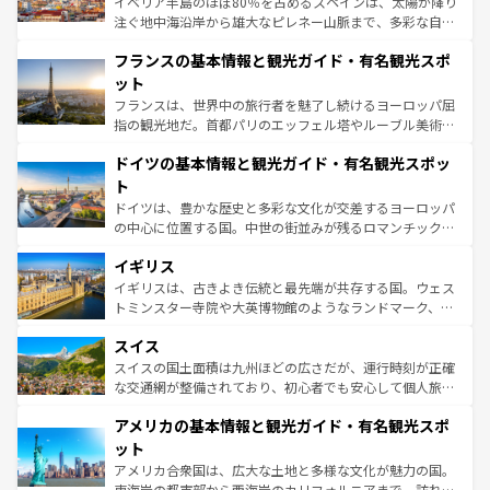
イベリア半島のほぼ80％を占めるスペインは、太陽が降り
できる。朝目覚めてから夜眠るまで、すべての瞬間を楽し
注ぐ地中海沿岸から雄大なピレネー山脈まで、多彩な自然
ませてくれるイタリアで、忘れられない旅をしてみよう！
と文化が詰まったヨーロッパ屈指の旅行先だ。多様な地域
なお、新着のイタリア情報は
コンテンツ一覧
を参照してほ
フランスの基本情報と観光ガイド・有名観光スポ
文化が根付くこの国では、情熱的なフラメンコ、熱気あふ
しい。
れる闘牛、そして美味しいタパスが生活の一部となってい
ット
る。首都マドリードの洗練された雰囲気や、バルセロナの
フランスは、世界中の旅行者を魅了し続けるヨーロッパ屈
アートに溢れた街角から、地方では古代ローマ遺跡や中世
指の観光地だ。首都パリのエッフェル塔やルーブル美術館
の城塞都市、穏やかなビーチリゾートまで多彩な表情を見
といった象徴的なスポットから、田舎町の古風な美しさま
せる。地方によって風土や気候が異なるスペインはその個
ドイツの基本情報と観光ガイド・有名観光スポッ
で、幅広い魅力が詰まっている。華麗な宮殿、歴史的な大
性で訪れる人を魅了する。 なお、新着のスペイン情報は
コ
聖堂、美しいビーチ、そして豊かな自然が、訪れる者を心
ト
ンテンツ一覧
を参照してほしい。
から魅了する。また、フランスは美食の国としても知ら
ドイツは、豊かな歴史と多彩な文化が交差するヨーロッパ
れ、フランス料理はユネスコ無形文化遺産にも登録されて
の中心に位置する国。中世の街並みが残るロマンチック街
いる。シャンパンの発祥地であるランス、プロヴァンスの
道から、未来を先取りするようなモダンな都市まで多様な
香り高いラベンダー畑など、多彩な楽しみ方が可能だ。さ
イギリス
顔を持つこの国は、どこを歩いても飽きることがない。ベ
らに、パリ以外の地域にも魅力が溢れており、どの街角に
ルリンの文化的活気、バイエルン州のアルプスの絶景、そ
イギリスは、古きよき伝統と最先端が共存する国。ウェス
も豊かな歴史と文化が息づいている。パリ以外の個性あふ
してライン川沿いのワイン畑といった風景は必見。ビール
トミンスター寺院や大英博物館のようなランドマーク、歴
れる地方に足を運ぶとそれぞれで全く異なる文化を体験で
とソーセージを味わいながら地元の人と過ごす楽しい時間
史ある大学都市、美しい丘陵地帯や牧歌的な風景など、エ
きるだろう。 なお、新着のフランス情報は
コンテンツ一覧
スイス
は、お酒好きな人にはぜひ体験してほしい。 なお、新着の
リアごとに異なる魅力がある。また、優雅なアフタヌーン
を参照してほしい。
ドイツ情報は
コンテンツ一覧
を参照してほしい。
ティー、ビール好きにはたまらない英国パブ、サッカー観
スイスの国土面積は九州ほどの広さだが、運行時刻が正確
戦など、本場だからこそできる体験も豊富。イギリスを旅
な交通網が整備されており、初心者でも安心して個人旅行
して楽しみつくそう。 なお、新着のイギリス情報は
コンテ
を楽しめる。日本同様に時刻表どおりの旅が可能だ。中世
アメリカの基本情報と観光ガイド・有名観光スポ
ンツ一覧
を参照してほしい。
の建物がそのまま残る町や、スイスならではのユニークな
博物館もあり、アルプス観光だけでなく町歩きも満喫する
ット
ことができる。国民の所得が高いため物価も高いが、旅行
アメリカ合衆国は、広大な土地と多様な文化が魅力の国。
者向けの交通パス提供のサービスもあり、うまく活用すれ
東海岸の都市部から西海岸のカリフォルニアまで、訪れる