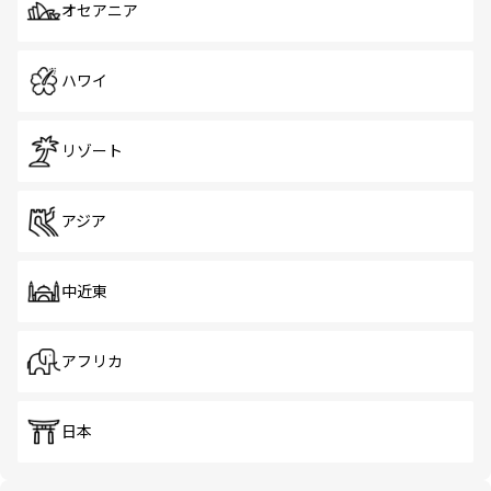
オセアニア
ハワイ
リゾート
アジア
中近東
アフリカ
日本