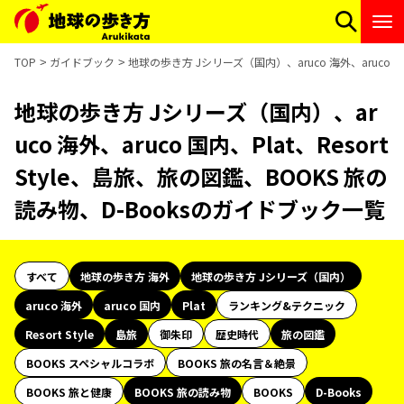
TOP
ガイドブック
地球の歩き方 Jシリーズ（国内）、aruco 海外、aruco 国
地球の歩き方 Jシリーズ（国内）、ar
uco 海外、aruco 国内、Plat、Resort
Style、島旅、旅の図鑑、BOOKS 旅の
読み物、D-Booksのガイドブック一覧
すべて
地球の歩き方 海外
地球の歩き方 Jシリーズ（国内）
aruco 海外
aruco 国内
Plat
ランキング&テクニック
Resort Style
島旅
御朱印
歴史時代
旅の図鑑
BOOKS スペシャルコラボ
BOOKS 旅の名言＆絶景
BOOKS 旅と健康
BOOKS 旅の読み物
BOOKS
D-Books