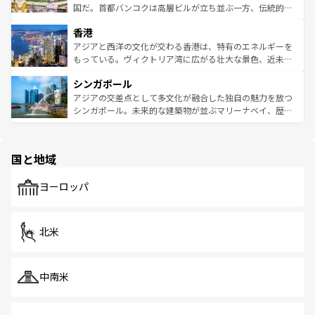
覧
を参照してほしい。
醸し出している。また、バラエティの豊かさとおいしさで
国だ。首都バンコクは高層ビルが立ち並ぶ一方、伝統的な
世界中の食通を魅了してやまないベトナム料理も魅力のひ
寺院や市場がいたるところに点在し、古きよき文化と現代
香港
とつ。フォーやバインミー、ベトナムコーヒーなどは、ぜ
の活気が交差している。北部ではチェンマイなどの山岳地
ひ現地で味わいたい。どの地域を訪れてもあたたかい人々
帯で自然と触れ合い、南部ではプーケットやクラビの美し
アジアと西洋の文化が交わる香港は、特有のエネルギーを
が旅行者を迎えてくれるので、きっと忘れられない旅にな
いビーチでリゾート気分を楽しむことができる。タイ料理
もっている。ヴィクトリア湾に広がる壮大な景色、近未来
るはずだ。 なお、新着のベトナム情報は
コンテンツ一覧
を
は世界的に有名で、屋台から高級レストランまで味覚を刺
的なアートスポット、そして歴史と現代が融合した町並
参照してほしい。
シンガポール
激する。気候は一年中温暖で、どの季節にも異なる楽しみ
み、どこを訪れても感動するはず。観光スポットが密集し
が待っている。親しみやすいタイの人々、仏教を中心とし
ており、効率よく見どころを回れるのも魅力。息をのむよ
アジアの交差点として多文化が融合した独自の魅力を放つ
た文化、そして多様な観光資源が、訪れる旅人を魅了し続
うな絶景から文化的な体験まで、香港を存分に楽しみ尽く
シンガポール。未来的な建築物が並ぶマリーナベイ、歴史
ける。 なお、新着のタイ情報は
コンテンツ一覧
を参照して
そう。 なお、新着の香港情報は
コンテンツ一覧
を参照して
と伝統を感じられるエスニックタウン、多数の緑豊かな公
ほしい。
ほしい。
園や自然保護区など、自然が調和した近代的な景観と文化
の多様性あふれるカラフルな町は、どこを歩いても新しい
国と地域
発見がある。さらに、治安のよさや充実した公共交通機関
も、旅行者にとっては魅力的なポイント。グルメも豊富
で、ホーカーズは地元の風情を楽しめる外せないスポット
ヨーロッパ
だ。訪れる人を飽きさせないシンガポールで、多様な魅力
を体感しよう。 なお、新着のシンガポール情報は
コンテン
ツ一覧
を参照してほしい。
北米
中南米