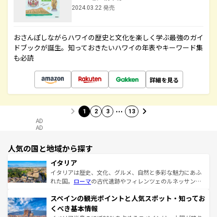
2024.03.22 発売
おさんぽしながらハワイの歴史と文化を楽しく学ぶ最強のガイ
ドブックが誕生。知っておきたいハワイの年表やキーワード集
も必読
詳細を見る
…
1
2
3
13
AD
AD
人気の国と地域から探す
イタリア
イタリアは歴史、文化、グルメ、自然と多彩な魅力にあふ
れた国。
ローマ
の古代遺跡やフィレンツェのルネッサンス
美術、ヴェネツィアの運河など、歴史あるスポットはもち
スペインの観光ポイントと人気スポット・知ってお
ろん、トスカーナの美しい田園風景やアマルフィ海岸の絶
景など、自然景観も見逃せない。観光の合間には、本場の
くべき基本情報
ピザやパスタなど、絶品のイタリア料理を堪能することも