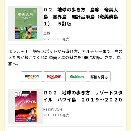
０２ 地球の歩き方 島旅 奄美大
島 喜界島 加計呂麻島（奄美群島
１） ５訂版
島旅
2026.08.06 発売
ようこそ！ 絶景スポットから遊び方、カルチャーまで、島の
人たちが教えてくれた奄美大島の魅力を1冊に凝縮。さあ、島
旅へ。
詳細を見る
Ｒ０２ 地球の歩き方 リゾートスタ
イル ハワイ島 ２０１９～２０２０
Resort Style
2018.11.14 発売