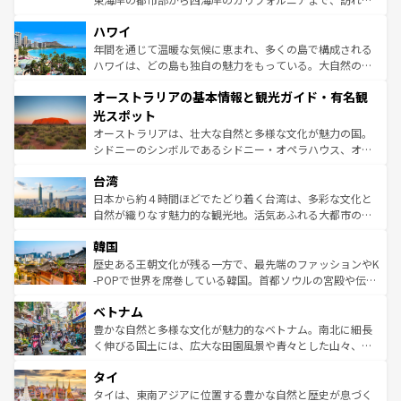
ば市内交通費無料で観光を楽しむこともできる。 なお、新
場所ごとに異なる風景と体験が待っている。ニューヨーク
着のスイス情報は
コンテンツ一覧
を参照してほしい。
ハワイ
のような巨大都市は、観光、ショッピング、エンターテイ
ンメントが詰まった刺激的なスポットだ。一方、アメリカ
年間を通じて温暖な気候に恵まれ、多くの島で構成される
西部には大自然が広がり、グランドキャニオンやイエロー
ハワイは、どの島も独自の魅力をもっている。大自然の神
ストーン国立公園といった絶景が堪能できる。さらに、南
秘を感じたいなら、火山が生み出した壮大な景観を誇るハ
オーストラリアの基本情報と観光ガイド・有名観
部のニューオーリンズでは、音楽と美食が融合した独特の
ワイ島は見逃せない。また、定番の観光地といえばオアフ
文化が魅力。旅行者はアメリカの各地域で異なる魅力を楽
島だが、静かな自然を求めるならマウイ島やカウアイ島が
光スポット
しみながら、その多様性と豊かな歴史を感じることができ
おすすめ。エメラルドグリーンに輝く海をはじめ、豊かな
オーストラリアは、壮大な自然と多様な文化が魅力の国。
るだろう。車でのロードトリップや列車の旅も、アメリカ
文化や歴史が息づいている。「アロハスピリット」と呼ば
シドニーのシンボルであるシドニー・オペラハウス、オー
ならではの贅沢な旅のスタイルだ。 なお、新着のアメリカ
れるおもてなしの心で訪れる人々を迎えてくれるハワイの
ストラリア東海岸北部に広がる大サンゴ礁地帯グレートバ
情報は
コンテンツ一覧
を参照してほしい。
人々、おいしいローカルフードやハワイアンミュージッ
台湾
リアリーフや大陸中央部にそびえるウルル（エアーズロッ
ク、伝統的なフラダンスなど、すべてがハワイの魅力を彩
ク）、タスマニアの美しい原生林やケアンズの熱帯雨林な
日本から約４時間ほどでたどり着く台湾は、多彩な文化と
っている。訪れるたびに新しい発見と感動が待っているハ
ど、見どころがたくさん。また、カフェやワイン、オージ
自然が織りなす魅力的な観光地。活気あふれる大都市の台
ワイを、存分に味わってほしい。 なお、新着のハワイ情報
ービーフなどの食文化も豊かで、美味しいものであふれて
北やノスタルジックな町並みが人気な九份（ジォウフェ
は
コンテンツ一覧
を参照してほしい。
韓国
いる。アクティビティも充実しており、サーフィンやダイ
ン）、静ひつな山岳地帯である台湾東部など、都市の喧騒
ビング、ハイキングなど、アウトドア好きにはたまらな
と山間の静けさが共存しており、訪れる人に新しい発見と
歴史ある王朝文化が残る一方で、最先端のファッションやK
い。オーストラリアの多彩な魅力を存分に味わいつくそ
驚きをもたらしてくれる。また、奥深い台湾の食文化も魅
-POPで世界を席巻している韓国。首都ソウルの宮殿や伝統
う。 なお、新着のオーストラリア情報は
コンテンツ一覧
を
力で、夜市などの屋台グルメから高級料理、ヘルシーで美
家屋が並ぶエリアでは韓国の歴史と文化に浸ることがで
参照してほしい。
ベトナム
容にもいいと評判のスイーツなど、バラエティ豊かな料理
き、地方に足を延ばせば四季折々の自然美を楽しむことが
が味わえる。 なお、新着の台湾情報は
コンテンツ一覧
を参
できる。そして、キムチや焼肉、絶品のストリートフード
豊かな自然と多様な文化が魅力的なベトナム。南北に細長
照してほしい。
まで、さまざまな韓国料理が待っている。夜には、韓国な
く伸びる国土には、広大な田園風景や青々とした山々、世
らではのナイトライフも堪能できる。あたたかいホスピタ
界遺産に登録された壮大な自然景観が点在し、都市部では
タイ
リティに包まれながら、韓国の多彩な魅力を心ゆくまで味
急速な発展と共に伝統が息づく。ハノイの古い町並みやホ
わってみてほしい。 なお、新着の韓国情報は
コンテンツ一
ーチミン市のフランス統治時代の建物も、独特の雰囲気を
タイは、東南アジアに位置する豊かな自然と歴史が息づく