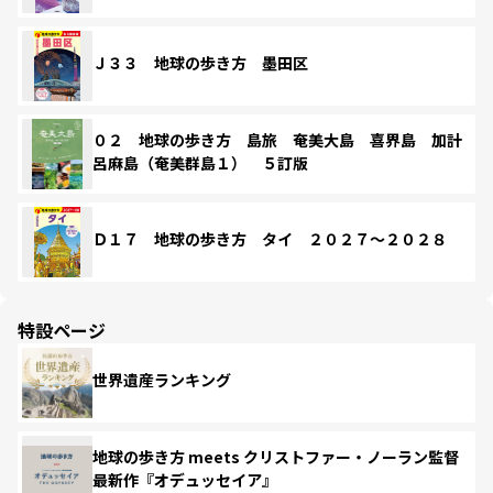
Ｊ３３ 地球の歩き方 墨田区
０２ 地球の歩き方 島旅 奄美大島 喜界島 加計
呂麻島（奄美群島１） ５訂版
Ｄ１７ 地球の歩き方 タイ ２０２７～２０２８
特設ページ
世界遺産ランキング
地球の歩き方 meets クリストファー・ノーラン監督
最新作『オデュッセイア』