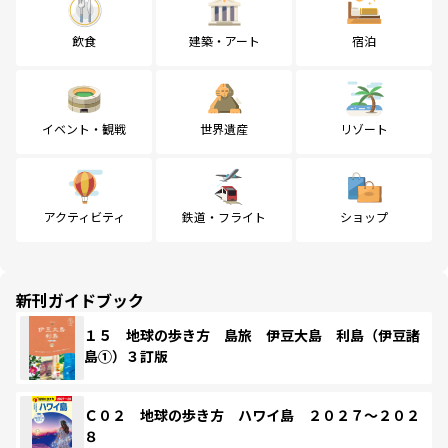
飲食
建築・アート
宿泊
イベント・観戦
世界遺産
リゾート
アクティビティ
鉄道・フライト
ショップ
新刊ガイドブック
１５ 地球の歩き方 島旅 伊豆大島 利島（伊豆諸
島①）３訂版
Ｃ０２ 地球の歩き方 ハワイ島 ２０２７～２０２
８