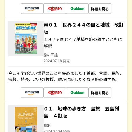
詳細を見る
Ｗ０１ 世界２４４の国と地域 改訂
版
１９７ヵ国と４７地域を旅の雑学とともに
解説
旅の図鑑
2024.07.18 発売
今こそ学びたい世界のことを集めました！首都、言語、民族、
宗教、特長、現地の挨拶、誰かに話したくなる旅の雑学も。
詳細を見る
０１ 地球の歩き方 島旅 五島列
島 ４訂版
島旅
2024.07.04 発売