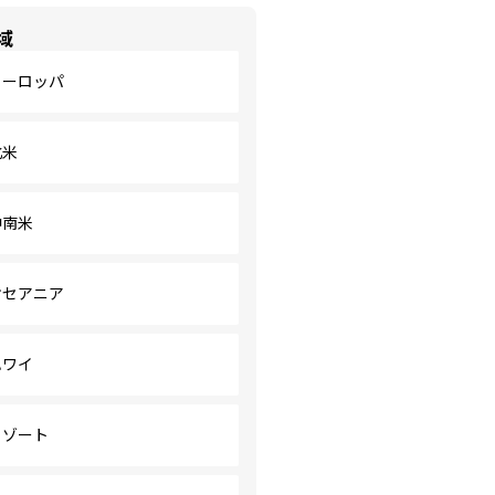
域
ヨーロッパ
北米
中南米
オセアニア
ハワイ
リゾート