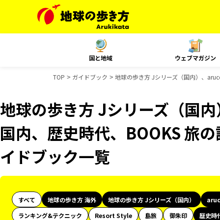
国と地域
ウェブマガジン
TOP
ガイドブック
地球の歩き方 Jシリーズ（国内）、aruco
地球の歩き方 Jシリーズ（国内）、
国内、歴史時代、BOOKS 旅の読
イドブック一覧
すべて
地球の歩き方 海外
地球の歩き方 Jシリーズ（国内）
aru
ランキング&テクニック
Resort Style
島旅
御朱印
歴史時