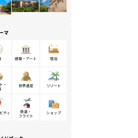
ーマ
食
建築・アート
宿泊
ト・
世界遺産
リゾート
戦
鉄道・
ビティ
ショップ
フライト