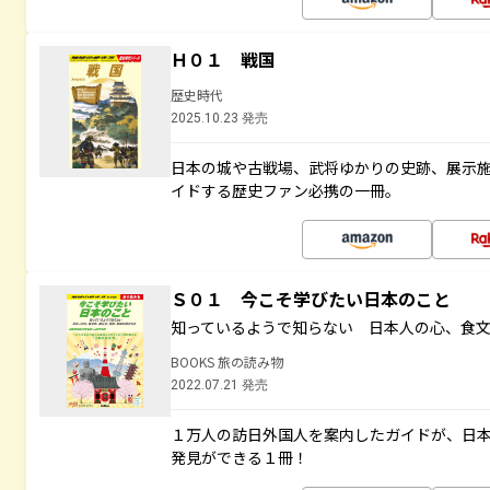
Ｈ０１ 戦国
歴史時代
2025.10.23 発売
日本の城や古戦場、武将ゆかりの史跡、展示
イドする歴史ファン必携の一冊。
Ｓ０１ 今こそ学びたい日本のこと
知っているようで知らない 日本人の心、食
BOOKS 旅の読み物
2022.07.21 発売
１万人の訪日外国人を案内したガイドが、日
発見ができる１冊！