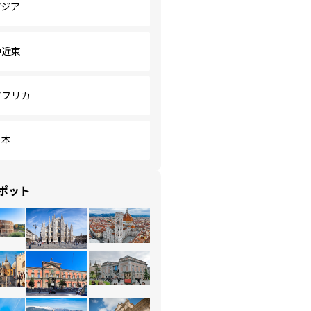
アジア
中近東
アフリカ
日本
ポット