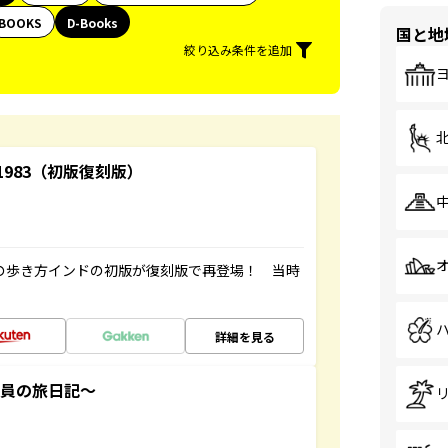
BOOKS
D-Books
国と地
絞り込み条件を追加
-1983（初版復刻版）
球の歩き方インドの初版が復刻版で再登場！ 当時
詳細を見る
社員の旅日記～