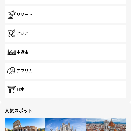
リゾート
アジア
中近東
アフリカ
日本
人気スポット