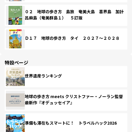
０２ 地球の歩き方 島旅 奄美大島 喜界島 加計
呂麻島（奄美群島１） ５訂版
Ｄ１７ 地球の歩き方 タイ ２０２７～２０２８
特設ページ
世界遺産ランキング
地球の歩き方 meets クリストファー・ノーラン監督
最新作『オデュッセイア』
準備も滞在もスマートに！ トラベルハック2026