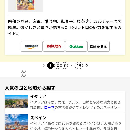
昭和の風景、家電、乗り物、駄菓子、喫茶店、カルチャーまで
網羅。懐かしさと驚きが詰まった昭和レトロの魅力を旅するガ
イド。
詳細を見る
…
1
2
3
10
AD
AD
人気の国と地域から探す
イタリア
イタリアは歴史、文化、グルメ、自然と多彩な魅力にあふ
れた国。
ローマ
の古代遺跡やフィレンツェのルネッサンス
美術、ヴェネツィアの運河など、歴史あるスポットはもち
スペイン
ろん、トスカーナの美しい田園風景やアマルフィ海岸の絶
景など、自然景観も見逃せない。観光の合間には、本場の
イベリア半島のほぼ80％を占めるスペインは、太陽が降り
ピザやパスタなど、絶品のイタリア料理を堪能することも
注ぐ地中海沿岸から雄大なピレネー山脈まで、多彩な自然