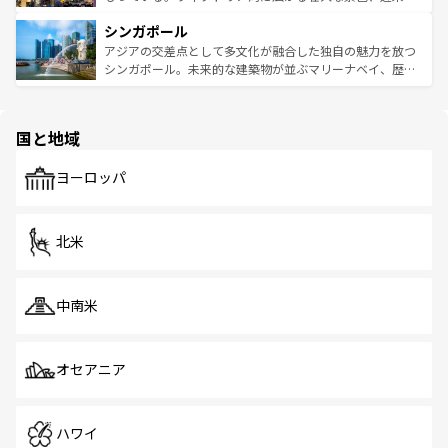
るはずだ。 なお、新着のベトナム情報は
コンテンツ一覧
を
は世界的に有名で、屋台から高級レストランまで味覚を刺
的なアートスポット、そして歴史と現代が融合した町並
参照してほしい。
シンガポール
激する。気候は一年中温暖で、どの季節にも異なる楽しみ
み、どこを訪れても感動するはず。観光スポットが密集し
が待っている。親しみやすいタイの人々、仏教を中心とし
ており、効率よく見どころを回れるのも魅力。息をのむよ
アジアの交差点として多文化が融合した独自の魅力を放つ
た文化、そして多様な観光資源が、訪れる旅人を魅了し続
うな絶景から文化的な体験まで、香港を存分に楽しみ尽く
シンガポール。未来的な建築物が並ぶマリーナベイ、歴史
ける。 なお、新着のタイ情報は
コンテンツ一覧
を参照して
そう。 なお、新着の香港情報は
コンテンツ一覧
を参照して
と伝統を感じられるエスニックタウン、多数の緑豊かな公
ほしい。
ほしい。
園や自然保護区など、自然が調和した近代的な景観と文化
の多様性あふれるカラフルな町は、どこを歩いても新しい
国と地域
発見がある。さらに、治安のよさや充実した公共交通機関
も、旅行者にとっては魅力的なポイント。グルメも豊富
で、ホーカーズは地元の風情を楽しめる外せないスポット
ヨーロッパ
だ。訪れる人を飽きさせないシンガポールで、多様な魅力
を体感しよう。 なお、新着のシンガポール情報は
コンテン
ツ一覧
を参照してほしい。
北米
中南米
オセアニア
ハワイ