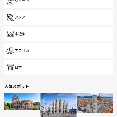
リゾート
アジア
中近東
アフリカ
日本
人気スポット