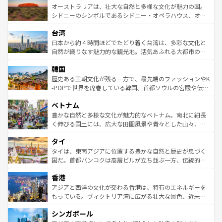
文化が魅力。旅行者はアメリカの各地域で異なる魅力を楽
島だが、静かな自然を求めるならマウイ島やカウアイ島が
オーストラリアは、壮大な自然と多様な文化が魅力の国。
しみながら、その多様性と豊かな歴史を感じることができ
おすすめ。エメラルドグリーンに輝く海をはじめ、豊かな
シドニーのシンボルであるシドニー・オペラハウス、オー
るだろう。車でのロードトリップや列車の旅も、アメリカ
文化や歴史が息づいている。「アロハスピリット」と呼ば
ストラリア東海岸北部に広がる大サンゴ礁地帯グレートバ
ならではの贅沢な旅のスタイルだ。 なお、新着のアメリカ
台湾
れるおもてなしの心で訪れる人々を迎えてくれるハワイの
リアリーフや大陸中央部にそびえるウルル（エアーズロッ
情報は
コンテンツ一覧
を参照してほしい。
人々、おいしいローカルフードやハワイアンミュージッ
ク）、タスマニアの美しい原生林やケアンズの熱帯雨林な
日本から約４時間ほどでたどり着く台湾は、多彩な文化と
ク、伝統的なフラダンスなど、すべてがハワイの魅力を彩
ど、見どころがたくさん。また、カフェやワイン、オージ
自然が織りなす魅力的な観光地。活気あふれる大都市の台
っている。訪れるたびに新しい発見と感動が待っているハ
ービーフなどの食文化も豊かで、美味しいものであふれて
北やノスタルジックな町並みが人気な九份（ジォウフェ
ワイを、存分に味わってほしい。 なお、新着のハワイ情報
韓国
いる。アクティビティも充実しており、サーフィンやダイ
ン）、静ひつな山岳地帯である台湾東部など、都市の喧騒
は
コンテンツ一覧
を参照してほしい。
ビング、ハイキングなど、アウトドア好きにはたまらな
と山間の静けさが共存しており、訪れる人に新しい発見と
歴史ある王朝文化が残る一方で、最先端のファッションやK
い。オーストラリアの多彩な魅力を存分に味わいつくそ
驚きをもたらしてくれる。また、奥深い台湾の食文化も魅
-POPで世界を席巻している韓国。首都ソウルの宮殿や伝統
う。 なお、新着のオーストラリア情報は
コンテンツ一覧
を
力で、夜市などの屋台グルメから高級料理、ヘルシーで美
家屋が並ぶエリアでは韓国の歴史と文化に浸ることがで
参照してほしい。
ベトナム
容にもいいと評判のスイーツなど、バラエティ豊かな料理
き、地方に足を延ばせば四季折々の自然美を楽しむことが
が味わえる。 なお、新着の台湾情報は
コンテンツ一覧
を参
できる。そして、キムチや焼肉、絶品のストリートフード
豊かな自然と多様な文化が魅力的なベトナム。南北に細長
照してほしい。
まで、さまざまな韓国料理が待っている。夜には、韓国な
く伸びる国土には、広大な田園風景や青々とした山々、世
らではのナイトライフも堪能できる。あたたかいホスピタ
界遺産に登録された壮大な自然景観が点在し、都市部では
タイ
リティに包まれながら、韓国の多彩な魅力を心ゆくまで味
急速な発展と共に伝統が息づく。ハノイの古い町並みやホ
わってみてほしい。 なお、新着の韓国情報は
コンテンツ一
ーチミン市のフランス統治時代の建物も、独特の雰囲気を
タイは、東南アジアに位置する豊かな自然と歴史が息づく
覧
を参照してほしい。
醸し出している。また、バラエティの豊かさとおいしさで
国だ。首都バンコクは高層ビルが立ち並ぶ一方、伝統的な
世界中の食通を魅了してやまないベトナム料理も魅力のひ
寺院や市場がいたるところに点在し、古きよき文化と現代
香港
とつ。フォーやバインミー、ベトナムコーヒーなどは、ぜ
の活気が交差している。北部ではチェンマイなどの山岳地
ひ現地で味わいたい。どの地域を訪れてもあたたかい人々
帯で自然と触れ合い、南部ではプーケットやクラビの美し
アジアと西洋の文化が交わる香港は、特有のエネルギーを
が旅行者を迎えてくれるので、きっと忘れられない旅にな
いビーチでリゾート気分を楽しむことができる。タイ料理
もっている。ヴィクトリア湾に広がる壮大な景色、近未来
るはずだ。 なお、新着のベトナム情報は
コンテンツ一覧
を
は世界的に有名で、屋台から高級レストランまで味覚を刺
的なアートスポット、そして歴史と現代が融合した町並
参照してほしい。
シンガポール
激する。気候は一年中温暖で、どの季節にも異なる楽しみ
み、どこを訪れても感動するはず。観光スポットが密集し