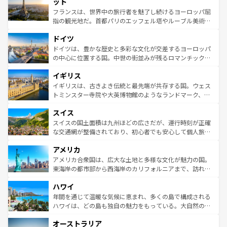
れる闘牛、そして美味しいタパスが生活の一部となってい
ット
しい。
る。首都マドリードの洗練された雰囲気や、バルセロナの
フランスは、世界中の旅行者を魅了し続けるヨーロッパ屈
アートに溢れた街角から、地方では古代ローマ遺跡や中世
指の観光地だ。首都パリのエッフェル塔やルーブル美術館
の城塞都市、穏やかなビーチリゾートまで多彩な表情を見
といった象徴的なスポットから、田舎町の古風な美しさま
せる。地方によって風土や気候が異なるスペインはその個
ドイツ
で、幅広い魅力が詰まっている。華麗な宮殿、歴史的な大
性で訪れる人を魅了する。 なお、新着のスペイン情報は
コ
聖堂、美しいビーチ、そして豊かな自然が、訪れる者を心
ドイツは、豊かな歴史と多彩な文化が交差するヨーロッパ
ンテンツ一覧
を参照してほしい。
から魅了する。また、フランスは美食の国としても知ら
の中心に位置する国。中世の街並みが残るロマンチック街
れ、フランス料理はユネスコ無形文化遺産にも登録されて
道から、未来を先取りするようなモダンな都市まで多様な
イギリス
いる。シャンパンの発祥地であるランス、プロヴァンスの
顔を持つこの国は、どこを歩いても飽きることがない。ベ
香り高いラベンダー畑など、多彩な楽しみ方が可能だ。さ
ルリンの文化的活気、バイエルン州のアルプスの絶景、そ
イギリスは、古きよき伝統と最先端が共存する国。ウェス
らに、パリ以外の地域にも魅力が溢れており、どの街角に
してライン川沿いのワイン畑といった風景は必見。ビール
トミンスター寺院や大英博物館のようなランドマーク、歴
も豊かな歴史と文化が息づいている。パリ以外の個性あふ
とソーセージを味わいながら地元の人と過ごす楽しい時間
史ある大学都市、美しい丘陵地帯や牧歌的な風景など、エ
れる地方に足を運ぶとそれぞれで全く異なる文化を体験で
スイス
は、お酒好きな人にはぜひ体験してほしい。 なお、新着の
リアごとに異なる魅力がある。また、優雅なアフタヌーン
きるだろう。 なお、新着のフランス情報は
コンテンツ一覧
ドイツ情報は
コンテンツ一覧
を参照してほしい。
ティー、ビール好きにはたまらない英国パブ、サッカー観
スイスの国土面積は九州ほどの広さだが、運行時刻が正確
を参照してほしい。
戦など、本場だからこそできる体験も豊富。イギリスを旅
な交通網が整備されており、初心者でも安心して個人旅行
して楽しみつくそう。 なお、新着のイギリス情報は
コンテ
を楽しめる。日本同様に時刻表どおりの旅が可能だ。中世
アメリカ
ンツ一覧
を参照してほしい。
の建物がそのまま残る町や、スイスならではのユニークな
博物館もあり、アルプス観光だけでなく町歩きも満喫する
アメリカ合衆国は、広大な土地と多様な文化が魅力の国。
ことができる。国民の所得が高いため物価も高いが、旅行
東海岸の都市部から西海岸のカリフォルニアまで、訪れる
者向けの交通パス提供のサービスもあり、うまく活用すれ
場所ごとに異なる風景と体験が待っている。ニューヨーク
ハワイ
ば市内交通費無料で観光を楽しむこともできる。 なお、新
のような巨大都市は、観光、ショッピング、エンターテイ
着のスイス情報は
コンテンツ一覧
を参照してほしい。
ンメントが詰まった刺激的なスポットだ。一方、アメリカ
年間を通じて温暖な気候に恵まれ、多くの島で構成される
西部には大自然が広がり、グランドキャニオンやイエロー
ハワイは、どの島も独自の魅力をもっている。大自然の神
ストーン国立公園といった絶景が堪能できる。さらに、南
秘を感じたいなら、火山が生み出した壮大な景観を誇るハ
オーストラリア
部のニューオーリンズでは、音楽と美食が融合した独特の
ワイ島は見逃せない。また、定番の観光地といえばオアフ