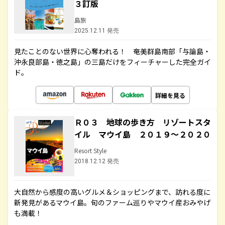
３訂版
島旅
2025.12.11 発売
見たことのない世界に心奪われる！ 奄美群島南部「与論島・
沖永良部島・徳之島」の三島だけをフィーチャーした完全ガイ
ド。
詳細を見る
Ｒ０３ 地球の歩き方 リゾートスタ
イル マウイ島 ２０１９～２０２０
Resort Style
2018.12.12 発売
大自然から感度の高いグルメ＆ショッピングまで、訪れる度に
新発見があるマウイ島。旬のファーム巡りやマウイ産おみやげ
も満載！