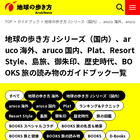
TOP
ガイドブック
地球の歩き方 Jシリーズ（国内）、aruco 海外、aruco 
地球の歩き方 Jシリーズ（国内）、ar
uco 海外、aruco 国内、Plat、Resort
Style、島旅、御朱印、歴史時代、BO
OKS 旅の読み物のガイドブック一覧
すべて
地球の歩き方 海外
地球の歩き方 Jシリーズ（国内）
aruco 海外
aruco 国内
Plat
ランキング&テクニック
Resort Style
島旅
御朱印
歴史時代
旅の図鑑
BOOKS スペシャルコラボ
BOOKS 旅の名言＆絶景
BOOKS 旅と健康
BOOKS 旅の読み物
BOOKS
D-Books