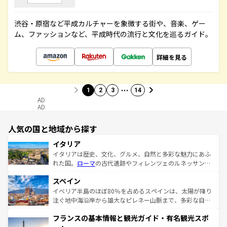
渋谷・原宿など平成カルチャーを象徴する街や、音楽、ゲー
ム、ファッションなど、平成時代の流行と文化を巡るガイド。
詳細を見る
…
1
2
3
14
AD
AD
人気の国と地域から探す
イタリア
イタリアは歴史、文化、グルメ、自然と多彩な魅力にあふ
れた国。
ローマ
の古代遺跡やフィレンツェのルネッサンス
美術、ヴェネツィアの運河など、歴史あるスポットはもち
スペイン
ろん、トスカーナの美しい田園風景やアマルフィ海岸の絶
景など、自然景観も見逃せない。観光の合間には、本場の
イベリア半島のほぼ80％を占めるスペインは、太陽が降り
ピザやパスタなど、絶品のイタリア料理を堪能することも
注ぐ地中海沿岸から雄大なピレネー山脈まで、多彩な自然
できる。朝目覚めてから夜眠るまで、すべての瞬間を楽し
と文化が詰まったヨーロッパ屈指の旅行先だ。多様な地域
フランスの基本情報と観光ガイド・有名観光スポ
ませてくれるイタリアで、忘れられない旅をしてみよう！
文化が根付くこの国では、情熱的なフラメンコ、熱気あふ
なお、新着のイタリア情報は
コンテンツ一覧
を参照してほ