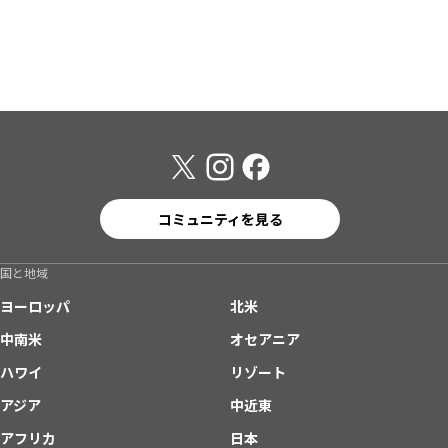
コミュニティを見る
国と地域
ヨーロッパ
北米
中南米
オセアニア
ハワイ
リゾート
アジア
中近東
アフリカ
日本