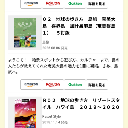
詳細を見る
０２ 地球の歩き方 島旅 奄美大
島 喜界島 加計呂麻島（奄美群島
１） ５訂版
島旅
2026.08.06 発売
ようこそ！ 絶景スポットから遊び方、カルチャーまで、島の
人たちが教えてくれた奄美大島の魅力を1冊に凝縮。さあ、島
旅へ。
詳細を見る
Ｒ０２ 地球の歩き方 リゾートスタ
イル ハワイ島 ２０１９～２０２０
Resort Style
2018.11.14 発売