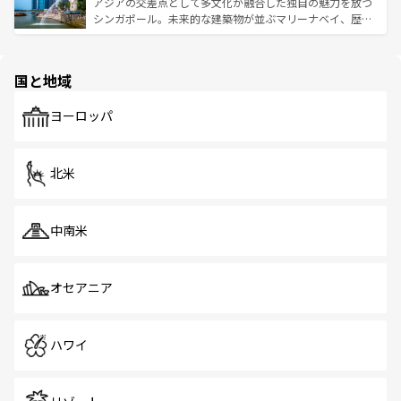
が待っている。親しみやすいタイの人々、仏教を中心とし
ており、効率よく見どころを回れるのも魅力。息をのむよ
アジアの交差点として多文化が融合した独自の魅力を放つ
た文化、そして多様な観光資源が、訪れる旅人を魅了し続
うな絶景から文化的な体験まで、香港を存分に楽しみ尽く
シンガポール。未来的な建築物が並ぶマリーナベイ、歴史
ける。 なお、新着のタイ情報は
コンテンツ一覧
を参照して
そう。 なお、新着の香港情報は
コンテンツ一覧
を参照して
と伝統を感じられるエスニックタウン、多数の緑豊かな公
ほしい。
ほしい。
園や自然保護区など、自然が調和した近代的な景観と文化
の多様性あふれるカラフルな町は、どこを歩いても新しい
国と地域
発見がある。さらに、治安のよさや充実した公共交通機関
も、旅行者にとっては魅力的なポイント。グルメも豊富
で、ホーカーズは地元の風情を楽しめる外せないスポット
ヨーロッパ
だ。訪れる人を飽きさせないシンガポールで、多様な魅力
を体感しよう。 なお、新着のシンガポール情報は
コンテン
ツ一覧
を参照してほしい。
北米
中南米
オセアニア
ハワイ