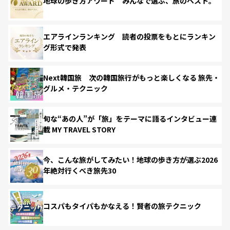
地球の歩き方アワード みんなで選ぶ、旅のベスト。
エアラインランキング 読者の投票をもとにランキン
グ形式で発表
Next韓国旅 次の韓国旅行がもっと楽しくなる 旅先・
グルメ・テクニック
旬な“あの人”が「旅」をテーマに語るインタビュー連
載 MY TRAVEL STORY
今、こんな旅がしてみたい！地球の歩き方が選ぶ2026
年絶対行くべき旅先30
コスパもタイパもかなえる！賢者の旅テクニック