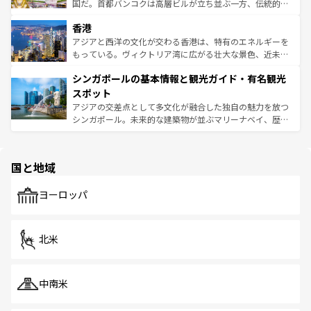
醸し出している。また、バラエティの豊かさとおいしさで
国だ。首都バンコクは高層ビルが立ち並ぶ一方、伝統的な
世界中の食通を魅了してやまないベトナム料理も魅力のひ
寺院や市場がいたるところに点在し、古きよき文化と現代
香港
とつ。フォーやバインミー、ベトナムコーヒーなどは、ぜ
の活気が交差している。北部ではチェンマイなどの山岳地
ひ現地で味わいたい。どの地域を訪れてもあたたかい人々
帯で自然と触れ合い、南部ではプーケットやクラビの美し
アジアと西洋の文化が交わる香港は、特有のエネルギーを
が旅行者を迎えてくれるので、きっと忘れられない旅にな
いビーチでリゾート気分を楽しむことができる。タイ料理
もっている。ヴィクトリア湾に広がる壮大な景色、近未来
るはずだ。 なお、新着のベトナム情報は
コンテンツ一覧
を
は世界的に有名で、屋台から高級レストランまで味覚を刺
的なアートスポット、そして歴史と現代が融合した町並
参照してほしい。
シンガポールの基本情報と観光ガイド・有名観光
激する。気候は一年中温暖で、どの季節にも異なる楽しみ
み、どこを訪れても感動するはず。観光スポットが密集し
が待っている。親しみやすいタイの人々、仏教を中心とし
ており、効率よく見どころを回れるのも魅力。息をのむよ
スポット
た文化、そして多様な観光資源が、訪れる旅人を魅了し続
うな絶景から文化的な体験まで、香港を存分に楽しみ尽く
アジアの交差点として多文化が融合した独自の魅力を放つ
ける。 なお、新着のタイ情報は
コンテンツ一覧
を参照して
そう。 なお、新着の香港情報は
コンテンツ一覧
を参照して
シンガポール。未来的な建築物が並ぶマリーナベイ、歴史
ほしい。
ほしい。
と伝統を感じられるエスニックタウン、多数の緑豊かな公
園や自然保護区など、自然が調和した近代的な景観と文化
の多様性あふれるカラフルな町は、どこを歩いても新しい
国と地域
発見がある。さらに、治安のよさや充実した公共交通機関
も、旅行者にとっては魅力的なポイント。グルメも豊富
で、ホーカーズは地元の風情を楽しめる外せないスポット
ヨーロッパ
だ。訪れる人を飽きさせないシンガポールで、多様な魅力
を体感しよう。 なお、新着のシンガポール情報は
コンテン
ツ一覧
を参照してほしい。
北米
中南米