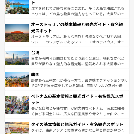
ンメントが詰まった刺激的なスポットだ。一方、アメリカ
ト
西部には大自然が広がり、グランドキャニオンやイエロー
年間を通じて温暖な気候に恵まれ、多くの島で構成される
ストーン国立公園といった絶景が堪能できる。さらに、南
ハワイは、どの島も独自の魅力をもっている。大自然の神
部のニューオーリンズでは、音楽と美食が融合した独特の
秘を感じたいなら、火山が生み出した壮大な景観を誇るハ
文化が魅力。旅行者はアメリカの各地域で異なる魅力を楽
オーストラリアの基本情報と観光ガイド・有名観
ワイ島は見逃せない。また、定番の観光地といえばオアフ
しみながら、その多様性と豊かな歴史を感じることができ
島だが、静かな自然を求めるならマウイ島やカウアイ島が
光スポット
るだろう。車でのロードトリップや列車の旅も、アメリカ
おすすめ。エメラルドグリーンに輝く海をはじめ、豊かな
オーストラリアは、壮大な自然と多様な文化が魅力の国。
ならではの贅沢な旅のスタイルだ。 なお、新着のアメリカ
文化や歴史が息づいている。「アロハスピリット」と呼ば
シドニーのシンボルであるシドニー・オペラハウス、オー
情報は
コンテンツ一覧
を参照してほしい。
れるおもてなしの心で訪れる人々を迎えてくれるハワイの
ストラリア東海岸北部に広がる大サンゴ礁地帯グレートバ
人々、おいしいローカルフードやハワイアンミュージッ
台湾
リアリーフや大陸中央部にそびえるウルル（エアーズロッ
ク、伝統的なフラダンスなど、すべてがハワイの魅力を彩
ク）、タスマニアの美しい原生林やケアンズの熱帯雨林な
日本から約４時間ほどでたどり着く台湾は、多彩な文化と
っている。訪れるたびに新しい発見と感動が待っているハ
ど、見どころがたくさん。また、カフェやワイン、オージ
自然が織りなす魅力的な観光地。活気あふれる大都市の台
ワイを、存分に味わってほしい。 なお、新着のハワイ情報
ービーフなどの食文化も豊かで、美味しいものであふれて
北やノスタルジックな町並みが人気な九份（ジォウフェ
は
コンテンツ一覧
を参照してほしい。
韓国
いる。アクティビティも充実しており、サーフィンやダイ
ン）、静ひつな山岳地帯である台湾東部など、都市の喧騒
ビング、ハイキングなど、アウトドア好きにはたまらな
と山間の静けさが共存しており、訪れる人に新しい発見と
歴史ある王朝文化が残る一方で、最先端のファッションやK
い。オーストラリアの多彩な魅力を存分に味わいつくそ
驚きをもたらしてくれる。また、奥深い台湾の食文化も魅
-POPで世界を席巻している韓国。首都ソウルの宮殿や伝統
う。 なお、新着のオーストラリア情報は
コンテンツ一覧
を
力で、夜市などの屋台グルメから高級料理、ヘルシーで美
家屋が並ぶエリアでは韓国の歴史と文化に浸ることがで
参照してほしい。
ベトナムの基本情報と観光ガイド・有名観光スポ
容にもいいと評判のスイーツなど、バラエティ豊かな料理
き、地方に足を延ばせば四季折々の自然美を楽しむことが
が味わえる。 なお、新着の台湾情報は
コンテンツ一覧
を参
できる。そして、キムチや焼肉、絶品のストリートフード
ット
照してほしい。
まで、さまざまな韓国料理が待っている。夜には、韓国な
豊かな自然と多様な文化が魅力的なベトナム。南北に細長
らではのナイトライフも堪能できる。あたたかいホスピタ
く伸びる国土には、広大な田園風景や青々とした山々、世
リティに包まれながら、韓国の多彩な魅力を心ゆくまで味
界遺産に登録された壮大な自然景観が点在し、都市部では
わってみてほしい。 なお、新着の韓国情報は
コンテンツ一
タイの基本情報と観光ガイド・有名観光スポット
急速な発展と共に伝統が息づく。ハノイの古い町並みやホ
覧
を参照してほしい。
ーチミン市のフランス統治時代の建物も、独特の雰囲気を
タイは、東南アジアに位置する豊かな自然と歴史が息づく