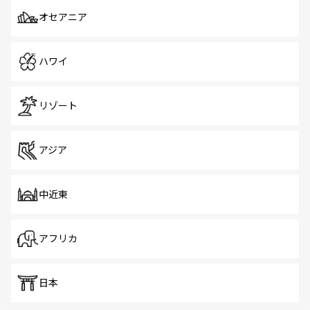
オセアニア
ハワイ
リゾート
アジア
中近東
アフリカ
日本