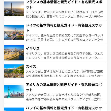
なお、新着のイタリア情報は
コンテンツ一覧
を参照してほ
フランスの基本情報と観光ガイド・有名観光スポ
文化が根付くこの国では、情熱的なフラメンコ、熱気あふ
しい。
れる闘牛、そして美味しいタパスが生活の一部となってい
ット
る。首都マドリードの洗練された雰囲気や、バルセロナの
フランスは、世界中の旅行者を魅了し続けるヨーロッパ屈
アートに溢れた街角から、地方では古代ローマ遺跡や中世
指の観光地だ。首都パリのエッフェル塔やルーブル美術館
の城塞都市、穏やかなビーチリゾートまで多彩な表情を見
といった象徴的なスポットから、田舎町の古風な美しさま
せる。地方によって風土や気候が異なるスペインはその個
ドイツの基本情報と観光ガイド・有名観光スポッ
で、幅広い魅力が詰まっている。華麗な宮殿、歴史的な大
性で訪れる人を魅了する。 なお、新着のスペイン情報は
コ
聖堂、美しいビーチ、そして豊かな自然が、訪れる者を心
ト
ンテンツ一覧
を参照してほしい。
から魅了する。また、フランスは美食の国としても知ら
ドイツは、豊かな歴史と多彩な文化が交差するヨーロッパ
れ、フランス料理はユネスコ無形文化遺産にも登録されて
の中心に位置する国。中世の街並みが残るロマンチック街
いる。シャンパンの発祥地であるランス、プロヴァンスの
道から、未来を先取りするようなモダンな都市まで多様な
香り高いラベンダー畑など、多彩な楽しみ方が可能だ。さ
イギリス
顔を持つこの国は、どこを歩いても飽きることがない。ベ
らに、パリ以外の地域にも魅力が溢れており、どの街角に
ルリンの文化的活気、バイエルン州のアルプスの絶景、そ
イギリスは、古きよき伝統と最先端が共存する国。ウェス
も豊かな歴史と文化が息づいている。パリ以外の個性あふ
してライン川沿いのワイン畑といった風景は必見。ビール
トミンスター寺院や大英博物館のようなランドマーク、歴
れる地方に足を運ぶとそれぞれで全く異なる文化を体験で
とソーセージを味わいながら地元の人と過ごす楽しい時間
史ある大学都市、美しい丘陵地帯や牧歌的な風景など、エ
きるだろう。 なお、新着のフランス情報は
コンテンツ一覧
スイス
は、お酒好きな人にはぜひ体験してほしい。 なお、新着の
リアごとに異なる魅力がある。また、優雅なアフタヌーン
を参照してほしい。
ドイツ情報は
コンテンツ一覧
を参照してほしい。
ティー、ビール好きにはたまらない英国パブ、サッカー観
スイスの国土面積は九州ほどの広さだが、運行時刻が正確
戦など、本場だからこそできる体験も豊富。イギリスを旅
な交通網が整備されており、初心者でも安心して個人旅行
して楽しみつくそう。 なお、新着のイギリス情報は
コンテ
を楽しめる。日本同様に時刻表どおりの旅が可能だ。中世
アメリカの基本情報と観光ガイド・有名観光スポ
ンツ一覧
を参照してほしい。
の建物がそのまま残る町や、スイスならではのユニークな
博物館もあり、アルプス観光だけでなく町歩きも満喫する
ット
ことができる。国民の所得が高いため物価も高いが、旅行
アメリカ合衆国は、広大な土地と多様な文化が魅力の国。
者向けの交通パス提供のサービスもあり、うまく活用すれ
東海岸の都市部から西海岸のカリフォルニアまで、訪れる
ば市内交通費無料で観光を楽しむこともできる。 なお、新
場所ごとに異なる風景と体験が待っている。ニューヨーク
着のスイス情報は
コンテンツ一覧
を参照してほしい。
ハワイの基本情報と観光ガイド・有名観光スポッ
のような巨大都市は、観光、ショッピング、エンターテイ