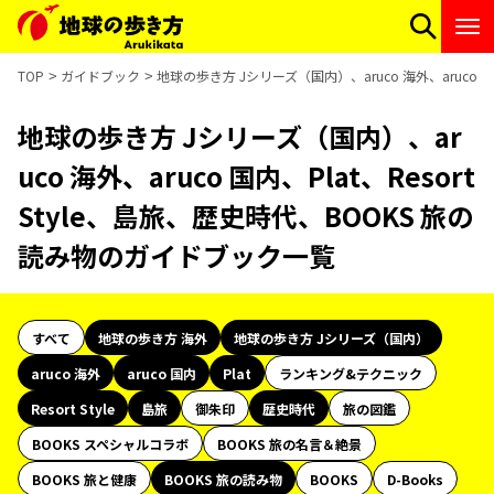
TOP
ガイドブック
地球の歩き方 Jシリーズ（国内）、aruco 海外、aruco 国
地球の歩き方 Jシリーズ（国内）、ar
uco 海外、aruco 国内、Plat、Resort
Style、島旅、歴史時代、BOOKS 旅の
読み物のガイドブック一覧
すべて
地球の歩き方 海外
地球の歩き方 Jシリーズ（国内）
aruco 海外
aruco 国内
Plat
ランキング&テクニック
Resort Style
島旅
御朱印
歴史時代
旅の図鑑
BOOKS スペシャルコラボ
BOOKS 旅の名言＆絶景
BOOKS 旅と健康
BOOKS 旅の読み物
BOOKS
D-Books