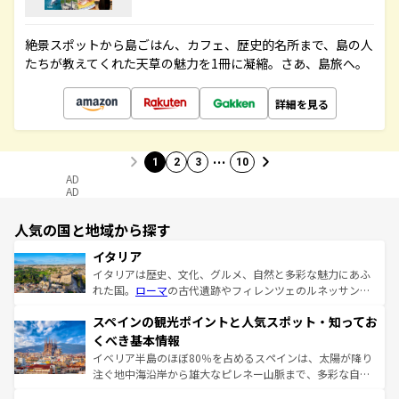
絶景スポットから島ごはん、カフェ、歴史的名所まで、島の人
たちが教えてくれた天草の魅力を1冊に凝縮。さあ、島旅へ。
詳細を見る
…
1
2
3
10
AD
AD
人気の国と地域から探す
イタリア
イタリアは歴史、文化、グルメ、自然と多彩な魅力にあふ
れた国。
ローマ
の古代遺跡やフィレンツェのルネッサンス
美術、ヴェネツィアの運河など、歴史あるスポットはもち
スペインの観光ポイントと人気スポット・知ってお
ろん、トスカーナの美しい田園風景やアマルフィ海岸の絶
景など、自然景観も見逃せない。観光の合間には、本場の
くべき基本情報
ピザやパスタなど、絶品のイタリア料理を堪能することも
イベリア半島のほぼ80％を占めるスペインは、太陽が降り
できる。朝目覚めてから夜眠るまで、すべての瞬間を楽し
注ぐ地中海沿岸から雄大なピレネー山脈まで、多彩な自然
ませてくれるイタリアで、忘れられない旅をしてみよう！
と文化が詰まったヨーロッパ屈指の旅行先だ。多様な地域