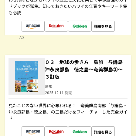
ドブックが誕生。知っておきたいハワイの年表やキーワード集
も必読
詳細を見る
AD
０３ 地球の歩き方 島旅 与論島
沖永良部島 徳之島～奄美群島②～
３訂版
島旅
2025.12.11 発売
見たことのない世界に心奪われる！ 奄美群島南部「与論島・
沖永良部島・徳之島」の三島だけをフィーチャーした完全ガイ
ド。
詳細を見る