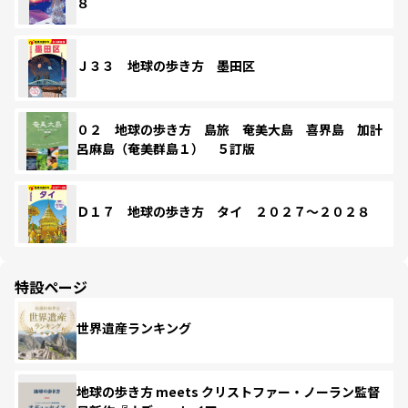
８
Ｊ３３ 地球の歩き方 墨田区
０２ 地球の歩き方 島旅 奄美大島 喜界島 加計
呂麻島（奄美群島１） ５訂版
Ｄ１７ 地球の歩き方 タイ ２０２７～２０２８
特設ページ
世界遺産ランキング
地球の歩き方 meets クリストファー・ノーラン監督