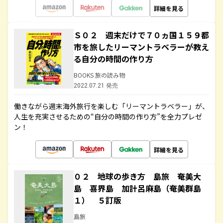
詳細を見る
Ｓ０２ 週末だけで７０ヵ国１５９都
市を旅したリーマントラベラーが教え
る自分の時間の作り方
BOOKS 旅の読み物
2022.07.21 発売
働きながら週末海外旅行を楽しむ「リーマントラベラー」が、
人生を充実させるための“自分の時間の作り方”を全力プレゼ
ン！
詳細を見る
０２ 地球の歩き方 島旅 奄美大
島 喜界島 加計呂麻島（奄美群島
１） ５訂版
島旅