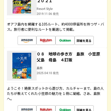
２０２１
Resort Style
2019.11.06 発売
オアフ島内を網羅する105ルート、約4000停留所を持つザ・バ
ス。旅行者に便利なルートを厳選して掲載。
詳細を見る
０８ 地球の歩き方 島旅 小笠原
父島 母島 ４訂版
島旅
2025.04.10 発売
ようこそ！絶景スポットから遊び方、カルチャーまで、島の人
たちが教えてくれた小笠原の魅力を１冊に凝縮。さあ、島旅
へ。
詳細を見る