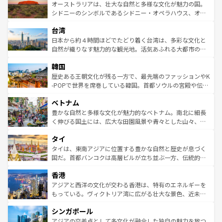
文化が魅力。旅行者はアメリカの各地域で異なる魅力を楽
島だが、静かな自然を求めるならマウイ島やカウアイ島が
オーストラリアは、壮大な自然と多様な文化が魅力の国。
しみながら、その多様性と豊かな歴史を感じることができ
おすすめ。エメラルドグリーンに輝く海をはじめ、豊かな
シドニーのシンボルであるシドニー・オペラハウス、オー
るだろう。車でのロードトリップや列車の旅も、アメリカ
文化や歴史が息づいている。「アロハスピリット」と呼ば
ストラリア東海岸北部に広がる大サンゴ礁地帯グレートバ
ならではの贅沢な旅のスタイルだ。 なお、新着のアメリカ
台湾
れるおもてなしの心で訪れる人々を迎えてくれるハワイの
リアリーフや大陸中央部にそびえるウルル（エアーズロッ
情報は
コンテンツ一覧
を参照してほしい。
人々、おいしいローカルフードやハワイアンミュージッ
ク）、タスマニアの美しい原生林やケアンズの熱帯雨林な
日本から約４時間ほどでたどり着く台湾は、多彩な文化と
ク、伝統的なフラダンスなど、すべてがハワイの魅力を彩
ど、見どころがたくさん。また、カフェやワイン、オージ
自然が織りなす魅力的な観光地。活気あふれる大都市の台
っている。訪れるたびに新しい発見と感動が待っているハ
ービーフなどの食文化も豊かで、美味しいものであふれて
北やノスタルジックな町並みが人気な九份（ジォウフェ
ワイを、存分に味わってほしい。 なお、新着のハワイ情報
韓国
いる。アクティビティも充実しており、サーフィンやダイ
ン）、静ひつな山岳地帯である台湾東部など、都市の喧騒
は
コンテンツ一覧
を参照してほしい。
ビング、ハイキングなど、アウトドア好きにはたまらな
と山間の静けさが共存しており、訪れる人に新しい発見と
歴史ある王朝文化が残る一方で、最先端のファッションやK
い。オーストラリアの多彩な魅力を存分に味わいつくそ
驚きをもたらしてくれる。また、奥深い台湾の食文化も魅
-POPで世界を席巻している韓国。首都ソウルの宮殿や伝統
う。 なお、新着のオーストラリア情報は
コンテンツ一覧
を
力で、夜市などの屋台グルメから高級料理、ヘルシーで美
家屋が並ぶエリアでは韓国の歴史と文化に浸ることがで
参照してほしい。
ベトナム
容にもいいと評判のスイーツなど、バラエティ豊かな料理
き、地方に足を延ばせば四季折々の自然美を楽しむことが
が味わえる。 なお、新着の台湾情報は
コンテンツ一覧
を参
できる。そして、キムチや焼肉、絶品のストリートフード
豊かな自然と多様な文化が魅力的なベトナム。南北に細長
照してほしい。
まで、さまざまな韓国料理が待っている。夜には、韓国な
く伸びる国土には、広大な田園風景や青々とした山々、世
らではのナイトライフも堪能できる。あたたかいホスピタ
界遺産に登録された壮大な自然景観が点在し、都市部では
タイ
リティに包まれながら、韓国の多彩な魅力を心ゆくまで味
急速な発展と共に伝統が息づく。ハノイの古い町並みやホ
わってみてほしい。 なお、新着の韓国情報は
コンテンツ一
ーチミン市のフランス統治時代の建物も、独特の雰囲気を
タイは、東南アジアに位置する豊かな自然と歴史が息づく
覧
を参照してほしい。
醸し出している。また、バラエティの豊かさとおいしさで
国だ。首都バンコクは高層ビルが立ち並ぶ一方、伝統的な
世界中の食通を魅了してやまないベトナム料理も魅力のひ
寺院や市場がいたるところに点在し、古きよき文化と現代
香港
とつ。フォーやバインミー、ベトナムコーヒーなどは、ぜ
の活気が交差している。北部ではチェンマイなどの山岳地
ひ現地で味わいたい。どの地域を訪れてもあたたかい人々
帯で自然と触れ合い、南部ではプーケットやクラビの美し
アジアと西洋の文化が交わる香港は、特有のエネルギーを
が旅行者を迎えてくれるので、きっと忘れられない旅にな
いビーチでリゾート気分を楽しむことができる。タイ料理
もっている。ヴィクトリア湾に広がる壮大な景色、近未来
るはずだ。 なお、新着のベトナム情報は
コンテンツ一覧
を
は世界的に有名で、屋台から高級レストランまで味覚を刺
的なアートスポット、そして歴史と現代が融合した町並
参照してほしい。
シンガポール
激する。気候は一年中温暖で、どの季節にも異なる楽しみ
み、どこを訪れても感動するはず。観光スポットが密集し
が待っている。親しみやすいタイの人々、仏教を中心とし
ており、効率よく見どころを回れるのも魅力。息をのむよ
アジアの交差点として多文化が融合した独自の魅力を放つ