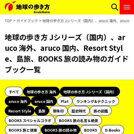
TOP
ガイドブック
地球の歩き方 Jシリーズ（国内）、aruco 海外、aruco 国
地球の歩き方 Jシリーズ（国内）、ar
uco 海外、aruco 国内、Resort Styl
e、島旅、BOOKS 旅の読み物のガイド
ブック一覧
すべて
地球の歩き方 海外
地球の歩き方 Jシリーズ（国内）
aruco 海外
aruco 国内
Plat
ランキング&テクニック
Resort Style
島旅
御朱印
歴史時代
旅の図鑑
BOOKS スペシャルコラボ
BOOKS 旅の名言＆絶景
BOOKS 旅と健康
BOOKS 旅の読み物
BOOKS
D-Books