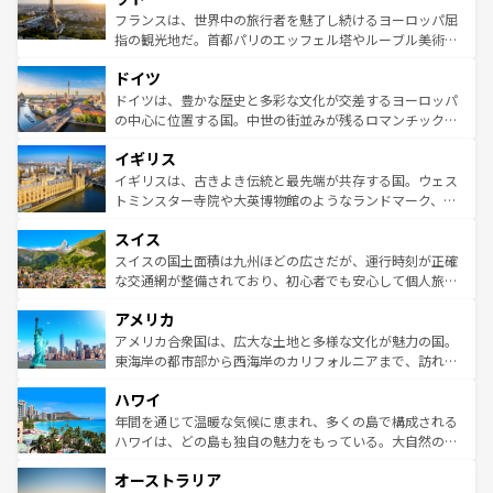
しい。
る。首都マドリードの洗練された雰囲気や、バルセロナの
フランスは、世界中の旅行者を魅了し続けるヨーロッパ屈
アートに溢れた街角から、地方では古代ローマ遺跡や中世
指の観光地だ。首都パリのエッフェル塔やルーブル美術館
の城塞都市、穏やかなビーチリゾートまで多彩な表情を見
といった象徴的なスポットから、田舎町の古風な美しさま
せる。地方によって風土や気候が異なるスペインはその個
ドイツ
で、幅広い魅力が詰まっている。華麗な宮殿、歴史的な大
性で訪れる人を魅了する。 なお、新着のスペイン情報は
コ
聖堂、美しいビーチ、そして豊かな自然が、訪れる者を心
ドイツは、豊かな歴史と多彩な文化が交差するヨーロッパ
ンテンツ一覧
を参照してほしい。
から魅了する。また、フランスは美食の国としても知ら
の中心に位置する国。中世の街並みが残るロマンチック街
れ、フランス料理はユネスコ無形文化遺産にも登録されて
道から、未来を先取りするようなモダンな都市まで多様な
イギリス
いる。シャンパンの発祥地であるランス、プロヴァンスの
顔を持つこの国は、どこを歩いても飽きることがない。ベ
香り高いラベンダー畑など、多彩な楽しみ方が可能だ。さ
ルリンの文化的活気、バイエルン州のアルプスの絶景、そ
イギリスは、古きよき伝統と最先端が共存する国。ウェス
らに、パリ以外の地域にも魅力が溢れており、どの街角に
してライン川沿いのワイン畑といった風景は必見。ビール
トミンスター寺院や大英博物館のようなランドマーク、歴
も豊かな歴史と文化が息づいている。パリ以外の個性あふ
とソーセージを味わいながら地元の人と過ごす楽しい時間
史ある大学都市、美しい丘陵地帯や牧歌的な風景など、エ
れる地方に足を運ぶとそれぞれで全く異なる文化を体験で
スイス
は、お酒好きな人にはぜひ体験してほしい。 なお、新着の
リアごとに異なる魅力がある。また、優雅なアフタヌーン
きるだろう。 なお、新着のフランス情報は
コンテンツ一覧
ドイツ情報は
コンテンツ一覧
を参照してほしい。
ティー、ビール好きにはたまらない英国パブ、サッカー観
スイスの国土面積は九州ほどの広さだが、運行時刻が正確
を参照してほしい。
戦など、本場だからこそできる体験も豊富。イギリスを旅
な交通網が整備されており、初心者でも安心して個人旅行
して楽しみつくそう。 なお、新着のイギリス情報は
コンテ
を楽しめる。日本同様に時刻表どおりの旅が可能だ。中世
アメリカ
ンツ一覧
を参照してほしい。
の建物がそのまま残る町や、スイスならではのユニークな
博物館もあり、アルプス観光だけでなく町歩きも満喫する
アメリカ合衆国は、広大な土地と多様な文化が魅力の国。
ことができる。国民の所得が高いため物価も高いが、旅行
東海岸の都市部から西海岸のカリフォルニアまで、訪れる
者向けの交通パス提供のサービスもあり、うまく活用すれ
場所ごとに異なる風景と体験が待っている。ニューヨーク
ハワイ
ば市内交通費無料で観光を楽しむこともできる。 なお、新
のような巨大都市は、観光、ショッピング、エンターテイ
着のスイス情報は
コンテンツ一覧
を参照してほしい。
ンメントが詰まった刺激的なスポットだ。一方、アメリカ
年間を通じて温暖な気候に恵まれ、多くの島で構成される
西部には大自然が広がり、グランドキャニオンやイエロー
ハワイは、どの島も独自の魅力をもっている。大自然の神
ストーン国立公園といった絶景が堪能できる。さらに、南
秘を感じたいなら、火山が生み出した壮大な景観を誇るハ
オーストラリア
部のニューオーリンズでは、音楽と美食が融合した独特の
ワイ島は見逃せない。また、定番の観光地といえばオアフ