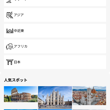
アジア
中近東
アフリカ
日本
人気スポット