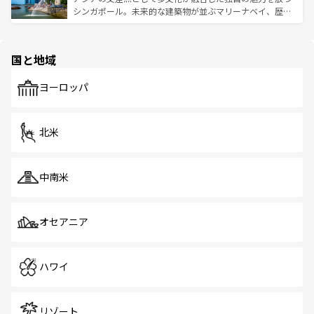
た文化、そして多様な観光資源が、訪れる旅人を魅了し続
うな絶景から文化的な体験まで、香港を存分に楽しみ尽く
シンガポール。未来的な建築物が並ぶマリーナベイ、歴史
ける。 なお、新着のタイ情報は
コンテンツ一覧
を参照して
そう。 なお、新着の香港情報は
コンテンツ一覧
を参照して
と伝統を感じられるエスニックタウン、多数の緑豊かな公
ほしい。
ほしい。
園や自然保護区など、自然が調和した近代的な景観と文化
の多様性あふれるカラフルな町は、どこを歩いても新しい
国と地域
発見がある。さらに、治安のよさや充実した公共交通機関
も、旅行者にとっては魅力的なポイント。グルメも豊富
で、ホーカーズは地元の風情を楽しめる外せないスポット
ヨーロッパ
だ。訪れる人を飽きさせないシンガポールで、多様な魅力
を体感しよう。 なお、新着のシンガポール情報は
コンテン
ツ一覧
を参照してほしい。
北米
中南米
オセアニア
ハワイ
リゾート