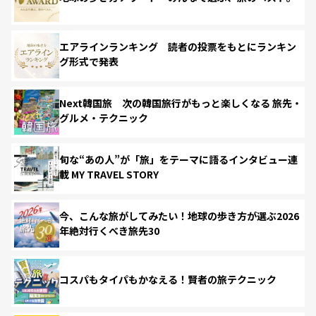
エアラインランキング 読者の投票をもとにランキン
グ形式で発表
Next韓国旅 次の韓国旅行がもっと楽しくなる 旅先・
グルメ・テクニック
旬な“あの人”が「旅」をテーマに語るインタビュー連
載 MY TRAVEL STORY
今、こんな旅がしてみたい！地球の歩き方が選ぶ2026
年絶対行くべき旅先30
コスパもタイパもかなえる！賢者の旅テクニック