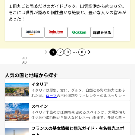
１冊丸ごと隠岐だけのガイドブック。出雲空港から約３０分。
そこには世界が認めた個性豊かな絶景と、豊かな人々の営みが
あった！
詳細を見る
…
1
2
3
8
AD
AD
人気の国と地域から探す
イタリア
イタリアは歴史、文化、グルメ、自然と多彩な魅力にあふ
れた国。
ローマ
の古代遺跡やフィレンツェのルネッサンス
美術、ヴェネツィアの運河など、歴史あるスポットはもち
スペイン
ろん、トスカーナの美しい田園風景やアマルフィ海岸の絶
景など、自然景観も見逃せない。観光の合間には、本場の
イベリア半島のほぼ80％を占めるスペインは、太陽が降り
ピザやパスタなど、絶品のイタリア料理を堪能することも
注ぐ地中海沿岸から雄大なピレネー山脈まで、多彩な自然
できる。朝目覚めてから夜眠るまで、すべての瞬間を楽し
と文化が詰まったヨーロッパ屈指の旅行先だ。多様な地域
フランスの基本情報と観光ガイド・有名観光スポ
ませてくれるイタリアで、忘れられない旅をしてみよう！
文化が根付くこの国では、情熱的なフラメンコ、熱気あふ
なお、新着のイタリア情報は
コンテンツ一覧
を参照してほ
れる闘牛、そして美味しいタパスが生活の一部となってい
ット