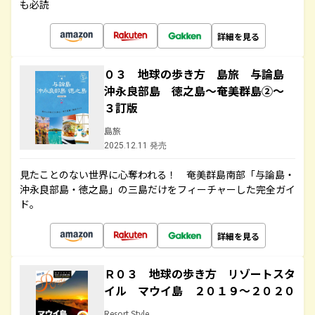
も必読
詳細を見る
０３ 地球の歩き方 島旅 与論島
沖永良部島 徳之島～奄美群島②～
３訂版
島旅
2025.12.11 発売
見たことのない世界に心奪われる！ 奄美群島南部「与論島・
沖永良部島・徳之島」の三島だけをフィーチャーした完全ガイ
ド。
詳細を見る
Ｒ０３ 地球の歩き方 リゾートスタ
イル マウイ島 ２０１９～２０２０
Resort Style