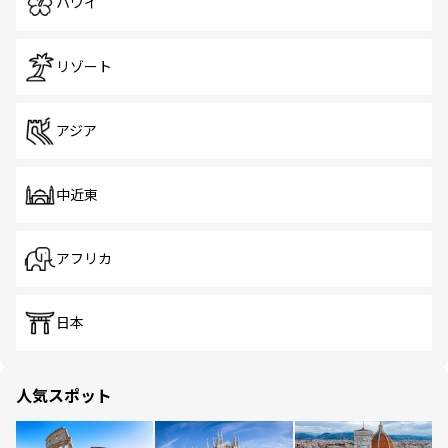
ハワイ
リゾート
アジア
中近東
アフリカ
日本
人気スポット