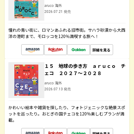
aruco 海外
2026.07.21 発売
憧れの青い街に、ロマンあふれる旧市街。サハラ砂漠から大西
洋の港町まで、モロッコを120％満喫する旅へ！
詳細を見る
１５ 地球の歩き方 ａｒｕｃｏ チ
ェコ ２０２７～２０２８
aruco 海外
2026.07.13 発売
かわいい絵本や雑貨を探したり、フォトジェニックな絶景スポ
ットを巡ったり。おとぎの国チェコを120％楽しむプランが満
載。
詳細を見る