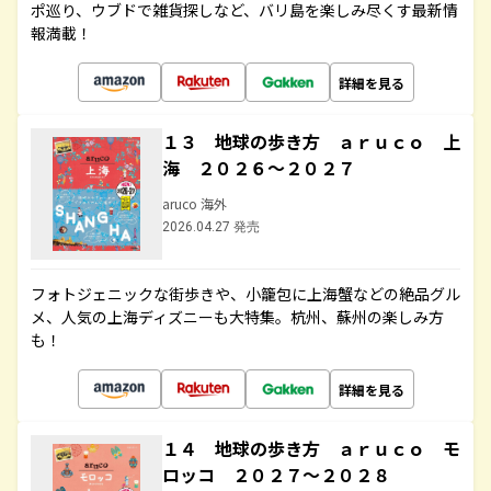
ポ巡り、ウブドで雑貨探しなど、バリ島を楽しみ尽くす最新情
報満載！
詳細を見る
１３ 地球の歩き方 ａｒｕｃｏ 上
海 ２０２６～２０２７
aruco 海外
2026.04.27 発売
フォトジェニックな街歩きや、小籠包に上海蟹などの絶品グル
メ、人気の上海ディズニーも大特集。杭州、蘇州の楽しみ方
も！
詳細を見る
１４ 地球の歩き方 ａｒｕｃｏ モ
ロッコ ２０２７～２０２８