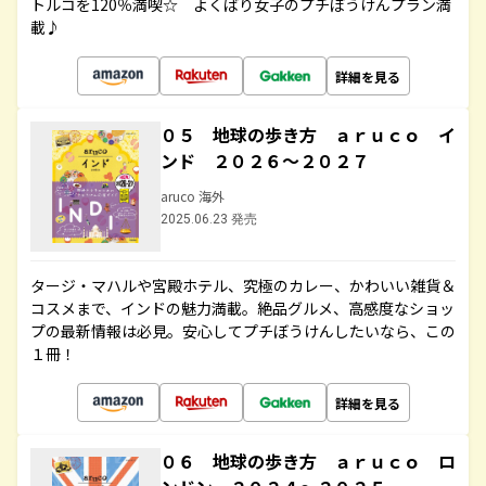
トルコを120％満喫☆ よくばり女子のプチぼうけんプラン満
載♪
詳細を見る
０５ 地球の歩き方 ａｒｕｃｏ イ
ンド ２０２６～２０２７
aruco 海外
2025.06.23 発売
タージ・マハルや宮殿ホテル、究極のカレー、かわいい雑貨＆
コスメまで、インドの魅力満載。絶品グルメ、高感度なショッ
プの最新情報は必見。安心してプチぼうけんしたいなら、この
１冊！
詳細を見る
０６ 地球の歩き方 ａｒｕｃｏ ロ