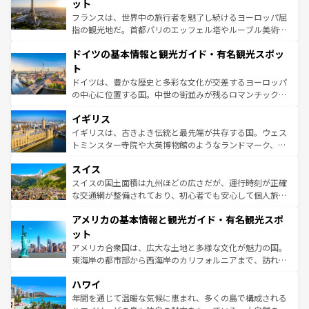
なお、新着のイタリア情報は
コンテンツ一覧
を参照してほ
れる闘牛、そして美味しいタパスが生活の一部となってい
ット
しい。
る。首都マドリードの洗練された雰囲気や、バルセロナの
フランスは、世界中の旅行者を魅了し続けるヨーロッパ屈
アートに溢れた街角から、地方では古代ローマ遺跡や中世
指の観光地だ。首都パリのエッフェル塔やルーブル美術館
の城塞都市、穏やかなビーチリゾートまで多彩な表情を見
といった象徴的なスポットから、田舎町の古風な美しさま
せる。地方によって風土や気候が異なるスペインはその個
ドイツの基本情報と観光ガイド・有名観光スポッ
で、幅広い魅力が詰まっている。華麗な宮殿、歴史的な大
性で訪れる人を魅了する。 なお、新着のスペイン情報は
コ
聖堂、美しいビーチ、そして豊かな自然が、訪れる者を心
ト
ンテンツ一覧
を参照してほしい。
から魅了する。また、フランスは美食の国としても知ら
ドイツは、豊かな歴史と多彩な文化が交差するヨーロッパ
れ、フランス料理はユネスコ無形文化遺産にも登録されて
の中心に位置する国。中世の街並みが残るロマンチック街
いる。シャンパンの発祥地であるランス、プロヴァンスの
道から、未来を先取りするようなモダンな都市まで多様な
香り高いラベンダー畑など、多彩な楽しみ方が可能だ。さ
イギリス
顔を持つこの国は、どこを歩いても飽きることがない。ベ
らに、パリ以外の地域にも魅力が溢れており、どの街角に
ルリンの文化的活気、バイエルン州のアルプスの絶景、そ
イギリスは、古きよき伝統と最先端が共存する国。ウェス
も豊かな歴史と文化が息づいている。パリ以外の個性あふ
してライン川沿いのワイン畑といった風景は必見。ビール
トミンスター寺院や大英博物館のようなランドマーク、歴
れる地方に足を運ぶとそれぞれで全く異なる文化を体験で
とソーセージを味わいながら地元の人と過ごす楽しい時間
史ある大学都市、美しい丘陵地帯や牧歌的な風景など、エ
きるだろう。 なお、新着のフランス情報は
コンテンツ一覧
スイス
は、お酒好きな人にはぜひ体験してほしい。 なお、新着の
リアごとに異なる魅力がある。また、優雅なアフタヌーン
を参照してほしい。
ドイツ情報は
コンテンツ一覧
を参照してほしい。
ティー、ビール好きにはたまらない英国パブ、サッカー観
スイスの国土面積は九州ほどの広さだが、運行時刻が正確
戦など、本場だからこそできる体験も豊富。イギリスを旅
な交通網が整備されており、初心者でも安心して個人旅行
して楽しみつくそう。 なお、新着のイギリス情報は
コンテ
を楽しめる。日本同様に時刻表どおりの旅が可能だ。中世
アメリカの基本情報と観光ガイド・有名観光スポ
ンツ一覧
を参照してほしい。
の建物がそのまま残る町や、スイスならではのユニークな
博物館もあり、アルプス観光だけでなく町歩きも満喫する
ット
ことができる。国民の所得が高いため物価も高いが、旅行
アメリカ合衆国は、広大な土地と多様な文化が魅力の国。
者向けの交通パス提供のサービスもあり、うまく活用すれ
東海岸の都市部から西海岸のカリフォルニアまで、訪れる
ば市内交通費無料で観光を楽しむこともできる。 なお、新
場所ごとに異なる風景と体験が待っている。ニューヨーク
着のスイス情報は
コンテンツ一覧
を参照してほしい。
ハワイ
のような巨大都市は、観光、ショッピング、エンターテイ
ンメントが詰まった刺激的なスポットだ。一方、アメリカ
年間を通じて温暖な気候に恵まれ、多くの島で構成される