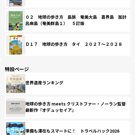
０２ 地球の歩き方 島旅 奄美大島 喜界島 加計
呂麻島（奄美群島１） ５訂版
Ｄ１７ 地球の歩き方 タイ ２０２７～２０２８
特設ページ
世界遺産ランキング
地球の歩き方 meets クリストファー・ノーラン監督
最新作『オデュッセイア』
準備も滞在もスマートに！ トラベルハック2026