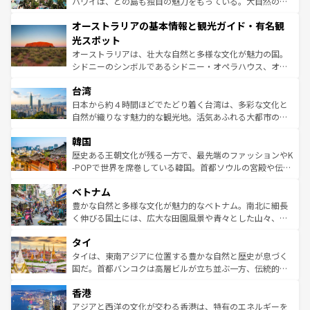
西部には大自然が広がり、グランドキャニオンやイエロー
ハワイは、どの島も独自の魅力をもっている。大自然の神
ストーン国立公園といった絶景が堪能できる。さらに、南
秘を感じたいなら、火山が生み出した壮大な景観を誇るハ
オーストラリアの基本情報と観光ガイド・有名観
部のニューオーリンズでは、音楽と美食が融合した独特の
ワイ島は見逃せない。また、定番の観光地といえばオアフ
文化が魅力。旅行者はアメリカの各地域で異なる魅力を楽
島だが、静かな自然を求めるならマウイ島やカウアイ島が
光スポット
しみながら、その多様性と豊かな歴史を感じることができ
おすすめ。エメラルドグリーンに輝く海をはじめ、豊かな
オーストラリアは、壮大な自然と多様な文化が魅力の国。
るだろう。車でのロードトリップや列車の旅も、アメリカ
文化や歴史が息づいている。「アロハスピリット」と呼ば
シドニーのシンボルであるシドニー・オペラハウス、オー
ならではの贅沢な旅のスタイルだ。 なお、新着のアメリカ
れるおもてなしの心で訪れる人々を迎えてくれるハワイの
ストラリア東海岸北部に広がる大サンゴ礁地帯グレートバ
情報は
コンテンツ一覧
を参照してほしい。
人々、おいしいローカルフードやハワイアンミュージッ
台湾
リアリーフや大陸中央部にそびえるウルル（エアーズロッ
ク、伝統的なフラダンスなど、すべてがハワイの魅力を彩
ク）、タスマニアの美しい原生林やケアンズの熱帯雨林な
日本から約４時間ほどでたどり着く台湾は、多彩な文化と
っている。訪れるたびに新しい発見と感動が待っているハ
ど、見どころがたくさん。また、カフェやワイン、オージ
自然が織りなす魅力的な観光地。活気あふれる大都市の台
ワイを、存分に味わってほしい。 なお、新着のハワイ情報
ービーフなどの食文化も豊かで、美味しいものであふれて
北やノスタルジックな町並みが人気な九份（ジォウフェ
は
コンテンツ一覧
を参照してほしい。
韓国
いる。アクティビティも充実しており、サーフィンやダイ
ン）、静ひつな山岳地帯である台湾東部など、都市の喧騒
ビング、ハイキングなど、アウトドア好きにはたまらな
と山間の静けさが共存しており、訪れる人に新しい発見と
歴史ある王朝文化が残る一方で、最先端のファッションやK
い。オーストラリアの多彩な魅力を存分に味わいつくそ
驚きをもたらしてくれる。また、奥深い台湾の食文化も魅
-POPで世界を席巻している韓国。首都ソウルの宮殿や伝統
う。 なお、新着のオーストラリア情報は
コンテンツ一覧
を
力で、夜市などの屋台グルメから高級料理、ヘルシーで美
家屋が並ぶエリアでは韓国の歴史と文化に浸ることがで
参照してほしい。
ベトナム
容にもいいと評判のスイーツなど、バラエティ豊かな料理
き、地方に足を延ばせば四季折々の自然美を楽しむことが
が味わえる。 なお、新着の台湾情報は
コンテンツ一覧
を参
できる。そして、キムチや焼肉、絶品のストリートフード
豊かな自然と多様な文化が魅力的なベトナム。南北に細長
照してほしい。
まで、さまざまな韓国料理が待っている。夜には、韓国な
く伸びる国土には、広大な田園風景や青々とした山々、世
らではのナイトライフも堪能できる。あたたかいホスピタ
界遺産に登録された壮大な自然景観が点在し、都市部では
タイ
リティに包まれながら、韓国の多彩な魅力を心ゆくまで味
急速な発展と共に伝統が息づく。ハノイの古い町並みやホ
わってみてほしい。 なお、新着の韓国情報は
コンテンツ一
ーチミン市のフランス統治時代の建物も、独特の雰囲気を
タイは、東南アジアに位置する豊かな自然と歴史が息づく
覧
を参照してほしい。
醸し出している。また、バラエティの豊かさとおいしさで
国だ。首都バンコクは高層ビルが立ち並ぶ一方、伝統的な
世界中の食通を魅了してやまないベトナム料理も魅力のひ
寺院や市場がいたるところに点在し、古きよき文化と現代
香港
とつ。フォーやバインミー、ベトナムコーヒーなどは、ぜ
の活気が交差している。北部ではチェンマイなどの山岳地
ひ現地で味わいたい。どの地域を訪れてもあたたかい人々
帯で自然と触れ合い、南部ではプーケットやクラビの美し
アジアと西洋の文化が交わる香港は、特有のエネルギーを