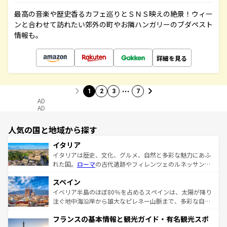
最高の音楽や歴史香るカフェ巡りとＳＮＳ映えの絶景！ウィー
ンと合わせて訪れたい郊外の町やお隣ハンガリーのブダペスト
情報も。
詳細を見る
…
1
2
3
7
AD
AD
人気の国と地域から探す
イタリア
イタリアは歴史、文化、グルメ、自然と多彩な魅力にあふ
れた国。
ローマ
の古代遺跡やフィレンツェのルネッサンス
美術、ヴェネツィアの運河など、歴史あるスポットはもち
スペイン
ろん、トスカーナの美しい田園風景やアマルフィ海岸の絶
景など、自然景観も見逃せない。観光の合間には、本場の
イベリア半島のほぼ80％を占めるスペインは、太陽が降り
ピザやパスタなど、絶品のイタリア料理を堪能することも
注ぐ地中海沿岸から雄大なピレネー山脈まで、多彩な自然
できる。朝目覚めてから夜眠るまで、すべての瞬間を楽し
と文化が詰まったヨーロッパ屈指の旅行先だ。多様な地域
フランスの基本情報と観光ガイド・有名観光スポ
ませてくれるイタリアで、忘れられない旅をしてみよう！
文化が根付くこの国では、情熱的なフラメンコ、熱気あふ