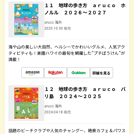
１１ 地球の歩き方 ａｒｕｃｏ ホ
ノルル ２０２６～２０２７
aruco 海外
2025.10.30 発売
海や山の美しい大自然、ヘルシーでかわいいグルメ、人気アク
ティビティも！楽園ハワイの最旬を網羅した”プチぼうけん”が
満載！
詳細を見る
１２ 地球の歩き方 ａｒｕｃｏ バ
リ島 ２０２４～２０２５
aruco 海外
2024.04.18 発売
話題のビーチクラブや人気のチャングー、絶景カフェ＆パワス