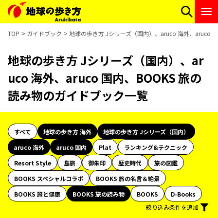
TOP
ガイドブック
地球の歩き方 Jシリーズ（国内）、aruco 海外、aruco
地球の歩き方 Jシリーズ（国内）、ar
uco 海外、aruco 国内、BOOKS 旅の
読み物のガイドブック一覧
すべて
地球の歩き方 海外
地球の歩き方 Jシリーズ（国内）
aruco 海外
aruco 国内
Plat
ランキング&テクニック
Resort Style
島旅
御朱印
歴史時代
旅の図鑑
BOOKS スペシャルコラボ
BOOKS 旅の名言＆絶景
BOOKS 旅と健康
BOOKS 旅の読み物
BOOKS
D-Books
絞り込み条件を追加