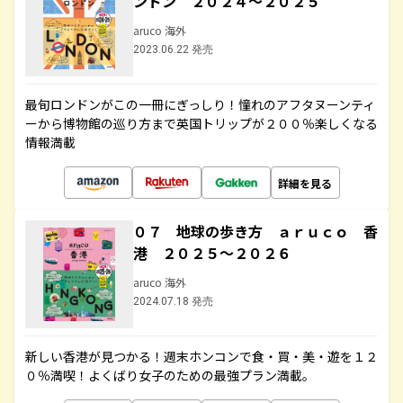
ンドン ２０２４～２０２５
aruco 海外
2023.06.22 発売
最旬ロンドンがこの一冊にぎっしり！憧れのアフタヌーンティ
ーから博物館の巡り方まで英国トリップが２００％楽しくなる
情報満載
詳細を見る
０７ 地球の歩き方 ａｒｕｃｏ 香
港 ２０２５～２０２６
aruco 海外
2024.07.18 発売
新しい香港が見つかる！週末ホンコンで食・買・美・遊を１２
０％満喫！よくばり女子のための最強プラン満載。