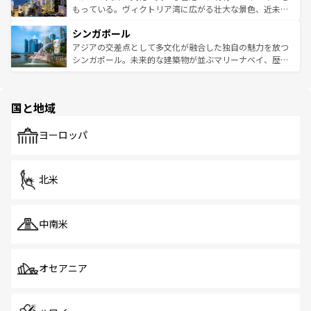
が旅行者を迎えてくれるので、きっと忘れられない旅にな
いビーチでリゾート気分を楽しむことができる。タイ料理
もっている。ヴィクトリア湾に広がる壮大な景色、近未来
るはずだ。 なお、新着のベトナム情報は
コンテンツ一覧
を
は世界的に有名で、屋台から高級レストランまで味覚を刺
的なアートスポット、そして歴史と現代が融合した町並
参照してほしい。
シンガポール
激する。気候は一年中温暖で、どの季節にも異なる楽しみ
み、どこを訪れても感動するはず。観光スポットが密集し
が待っている。親しみやすいタイの人々、仏教を中心とし
ており、効率よく見どころを回れるのも魅力。息をのむよ
アジアの交差点として多文化が融合した独自の魅力を放つ
た文化、そして多様な観光資源が、訪れる旅人を魅了し続
うな絶景から文化的な体験まで、香港を存分に楽しみ尽く
シンガポール。未来的な建築物が並ぶマリーナベイ、歴史
ける。 なお、新着のタイ情報は
コンテンツ一覧
を参照して
そう。 なお、新着の香港情報は
コンテンツ一覧
を参照して
と伝統を感じられるエスニックタウン、多数の緑豊かな公
ほしい。
ほしい。
園や自然保護区など、自然が調和した近代的な景観と文化
の多様性あふれるカラフルな町は、どこを歩いても新しい
国と地域
発見がある。さらに、治安のよさや充実した公共交通機関
も、旅行者にとっては魅力的なポイント。グルメも豊富
で、ホーカーズは地元の風情を楽しめる外せないスポット
ヨーロッパ
だ。訪れる人を飽きさせないシンガポールで、多様な魅力
を体感しよう。 なお、新着のシンガポール情報は
コンテン
ツ一覧
を参照してほしい。
北米
中南米
オセアニア