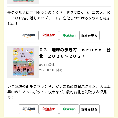
最旬グルメに注目タウンの街歩き、ドラマロケ地、コスメ、Ｋ
－ＰＯＰ推し活もアップデート。進化しつづけるソウルを総ま
とめ！
詳細を見る
０３ 地球の歩き方 ａｒｕｃｏ 台
北 ２０２６～２０２７
aruco 海外
2025.07.18 発売
いま話題の街歩きプランや、安うま＆必食台湾グルメ、人気上
昇中のリノベスポットに夜市など、最旬台北を先取り＆深掘
り！
詳細を見る