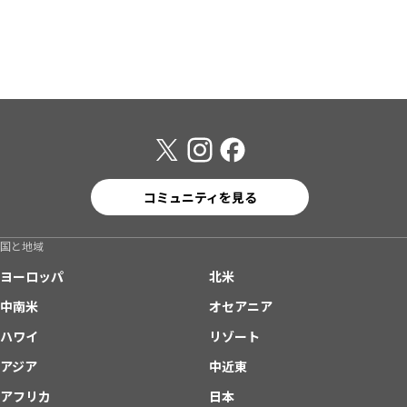
コミュニティを見る
国と地域
ヨーロッパ
北米
中南米
オセアニア
ハワイ
リゾート
アジア
中近東
アフリカ
日本