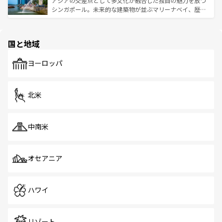
アジアの交差点として多文化が融合した独自の魅力を放つ
た文化、そして多様な観光資源が、訪れる旅人を魅了し続
うな絶景から文化的な体験まで、香港を存分に楽しみ尽く
シンガポール。未来的な建築物が並ぶマリーナベイ、歴史
ける。 なお、新着のタイ情報は
コンテンツ一覧
を参照して
そう。 なお、新着の香港情報は
コンテンツ一覧
を参照して
と伝統を感じられるエスニックタウン、多数の緑豊かな公
ほしい。
ほしい。
園や自然保護区など、自然が調和した近代的な景観と文化
の多様性あふれるカラフルな町は、どこを歩いても新しい
国と地域
発見がある。さらに、治安のよさや充実した公共交通機関
も、旅行者にとっては魅力的なポイント。グルメも豊富
で、ホーカーズは地元の風情を楽しめる外せないスポット
ヨーロッパ
だ。訪れる人を飽きさせないシンガポールで、多様な魅力
を体感しよう。 なお、新着のシンガポール情報は
コンテン
ツ一覧
を参照してほしい。
北米
中南米
オセアニア
ハワイ