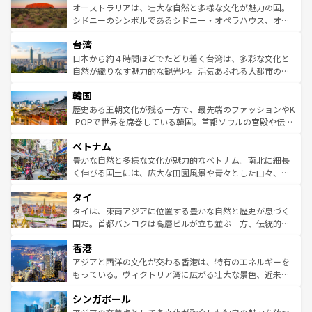
文化が魅力。旅行者はアメリカの各地域で異なる魅力を楽
島だが、静かな自然を求めるならマウイ島やカウアイ島が
オーストラリアは、壮大な自然と多様な文化が魅力の国。
しみながら、その多様性と豊かな歴史を感じることができ
おすすめ。エメラルドグリーンに輝く海をはじめ、豊かな
シドニーのシンボルであるシドニー・オペラハウス、オー
るだろう。車でのロードトリップや列車の旅も、アメリカ
文化や歴史が息づいている。「アロハスピリット」と呼ば
ストラリア東海岸北部に広がる大サンゴ礁地帯グレートバ
ならではの贅沢な旅のスタイルだ。 なお、新着のアメリカ
台湾
れるおもてなしの心で訪れる人々を迎えてくれるハワイの
リアリーフや大陸中央部にそびえるウルル（エアーズロッ
情報は
コンテンツ一覧
を参照してほしい。
人々、おいしいローカルフードやハワイアンミュージッ
ク）、タスマニアの美しい原生林やケアンズの熱帯雨林な
日本から約４時間ほどでたどり着く台湾は、多彩な文化と
ク、伝統的なフラダンスなど、すべてがハワイの魅力を彩
ど、見どころがたくさん。また、カフェやワイン、オージ
自然が織りなす魅力的な観光地。活気あふれる大都市の台
っている。訪れるたびに新しい発見と感動が待っているハ
ービーフなどの食文化も豊かで、美味しいものであふれて
北やノスタルジックな町並みが人気な九份（ジォウフェ
ワイを、存分に味わってほしい。 なお、新着のハワイ情報
韓国
いる。アクティビティも充実しており、サーフィンやダイ
ン）、静ひつな山岳地帯である台湾東部など、都市の喧騒
は
コンテンツ一覧
を参照してほしい。
ビング、ハイキングなど、アウトドア好きにはたまらな
と山間の静けさが共存しており、訪れる人に新しい発見と
歴史ある王朝文化が残る一方で、最先端のファッションやK
い。オーストラリアの多彩な魅力を存分に味わいつくそ
驚きをもたらしてくれる。また、奥深い台湾の食文化も魅
-POPで世界を席巻している韓国。首都ソウルの宮殿や伝統
う。 なお、新着のオーストラリア情報は
コンテンツ一覧
を
力で、夜市などの屋台グルメから高級料理、ヘルシーで美
家屋が並ぶエリアでは韓国の歴史と文化に浸ることがで
参照してほしい。
ベトナム
容にもいいと評判のスイーツなど、バラエティ豊かな料理
き、地方に足を延ばせば四季折々の自然美を楽しむことが
が味わえる。 なお、新着の台湾情報は
コンテンツ一覧
を参
できる。そして、キムチや焼肉、絶品のストリートフード
豊かな自然と多様な文化が魅力的なベトナム。南北に細長
照してほしい。
まで、さまざまな韓国料理が待っている。夜には、韓国な
く伸びる国土には、広大な田園風景や青々とした山々、世
らではのナイトライフも堪能できる。あたたかいホスピタ
界遺産に登録された壮大な自然景観が点在し、都市部では
タイ
リティに包まれながら、韓国の多彩な魅力を心ゆくまで味
急速な発展と共に伝統が息づく。ハノイの古い町並みやホ
わってみてほしい。 なお、新着の韓国情報は
コンテンツ一
ーチミン市のフランス統治時代の建物も、独特の雰囲気を
タイは、東南アジアに位置する豊かな自然と歴史が息づく
覧
を参照してほしい。
醸し出している。また、バラエティの豊かさとおいしさで
国だ。首都バンコクは高層ビルが立ち並ぶ一方、伝統的な
世界中の食通を魅了してやまないベトナム料理も魅力のひ
寺院や市場がいたるところに点在し、古きよき文化と現代
香港
とつ。フォーやバインミー、ベトナムコーヒーなどは、ぜ
の活気が交差している。北部ではチェンマイなどの山岳地
ひ現地で味わいたい。どの地域を訪れてもあたたかい人々
帯で自然と触れ合い、南部ではプーケットやクラビの美し
アジアと西洋の文化が交わる香港は、特有のエネルギーを
が旅行者を迎えてくれるので、きっと忘れられない旅にな
いビーチでリゾート気分を楽しむことができる。タイ料理
もっている。ヴィクトリア湾に広がる壮大な景色、近未来
るはずだ。 なお、新着のベトナム情報は
コンテンツ一覧
を
は世界的に有名で、屋台から高級レストランまで味覚を刺
的なアートスポット、そして歴史と現代が融合した町並
参照してほしい。
シンガポール
激する。気候は一年中温暖で、どの季節にも異なる楽しみ
み、どこを訪れても感動するはず。観光スポットが密集し
が待っている。親しみやすいタイの人々、仏教を中心とし
ており、効率よく見どころを回れるのも魅力。息をのむよ