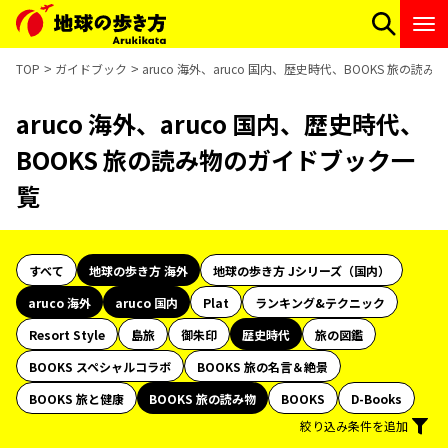
TOP
ガイドブック
aruco 海外、aruco 国内、歴史時代、BOOKS 旅の
aruco 海外、aruco 国内、歴史時代、
BOOKS 旅の読み物のガイドブック一
覧
すべて
地球の歩き方 海外
地球の歩き方 Jシリーズ（国内）
aruco 海外
aruco 国内
Plat
ランキング&テクニック
Resort Style
島旅
御朱印
歴史時代
旅の図鑑
BOOKS スペシャルコラボ
BOOKS 旅の名言＆絶景
BOOKS 旅と健康
BOOKS 旅の読み物
BOOKS
D-Books
絞り込み条件を追加