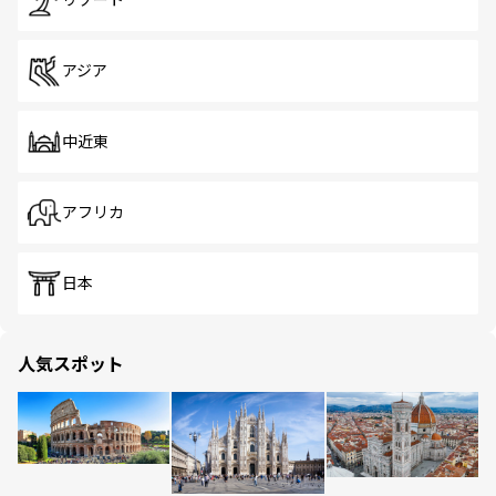
リゾート
アジア
中近東
アフリカ
日本
人気スポット