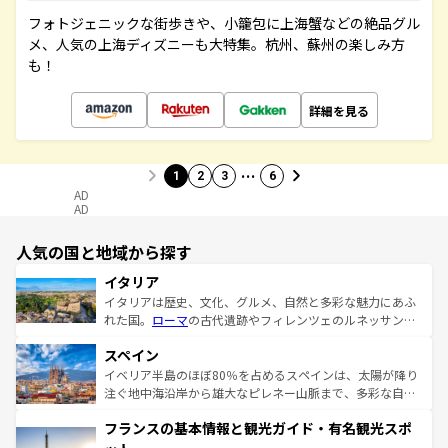
フォトジェニックな街歩きや、小籠包に上海蟹などの絶品グル
メ、人気の上海ディズニーも大特集。杭州、蘇州の楽しみ方
も！
詳細を見る
…
1
2
3
6
AD
AD
人気の国と地域から探す
イタリア
イタリアは歴史、文化、グルメ、自然と多彩な魅力にあふ
れた国。
ローマ
の古代遺跡やフィレンツェのルネッサンス
美術、ヴェネツィアの運河など、歴史あるスポットはもち
スペイン
ろん、トスカーナの美しい田園風景やアマルフィ海岸の絶
景など、自然景観も見逃せない。観光の合間には、本場の
イベリア半島のほぼ80％を占めるスペインは、太陽が降り
ピザやパスタなど、絶品のイタリア料理を堪能することも
注ぐ地中海沿岸から雄大なピレネー山脈まで、多彩な自然
できる。朝目覚めてから夜眠るまで、すべての瞬間を楽し
と文化が詰まったヨーロッパ屈指の旅行先だ。多様な地域
フランスの基本情報と観光ガイド・有名観光スポ
ませてくれるイタリアで、忘れられない旅をしてみよう！
文化が根付くこの国では、情熱的なフラメンコ、熱気あふ
なお、新着のイタリア情報は
コンテンツ一覧
を参照してほ
れる闘牛、そして美味しいタパスが生活の一部となってい