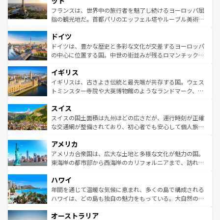
ット
しい。
る。首都マドリードの洗練された雰囲気や、バルセロナの
フランスは、世界中の旅行者を魅了し続けるヨーロッパ屈
アートに溢れた街角から、地方では古代ローマ遺跡や中世
指の観光地だ。首都パリのエッフェル塔やルーブル美術館
の城塞都市、穏やかなビーチリゾートまで多彩な表情を見
といった象徴的なスポットから、田舎町の古風な美しさま
せる。地方によって風土や気候が異なるスペインはその個
ドイツ
で、幅広い魅力が詰まっている。華麗な宮殿、歴史的な大
性で訪れる人を魅了する。 なお、新着のスペイン情報は
コ
聖堂、美しいビーチ、そして豊かな自然が、訪れる者を心
ドイツは、豊かな歴史と多彩な文化が交差するヨーロッパ
ンテンツ一覧
を参照してほしい。
から魅了する。また、フランスは美食の国としても知ら
の中心に位置する国。中世の街並みが残るロマンチック街
れ、フランス料理はユネスコ無形文化遺産にも登録されて
道から、未来を先取りするようなモダンな都市まで多様な
イギリス
いる。シャンパンの発祥地であるランス、プロヴァンスの
顔を持つこの国は、どこを歩いても飽きることがない。ベ
香り高いラベンダー畑など、多彩な楽しみ方が可能だ。さ
ルリンの文化的活気、バイエルン州のアルプスの絶景、そ
イギリスは、古きよき伝統と最先端が共存する国。ウェス
らに、パリ以外の地域にも魅力が溢れており、どの街角に
してライン川沿いのワイン畑といった風景は必見。ビール
トミンスター寺院や大英博物館のようなランドマーク、歴
も豊かな歴史と文化が息づいている。パリ以外の個性あふ
とソーセージを味わいながら地元の人と過ごす楽しい時間
史ある大学都市、美しい丘陵地帯や牧歌的な風景など、エ
れる地方に足を運ぶとそれぞれで全く異なる文化を体験で
スイス
は、お酒好きな人にはぜひ体験してほしい。 なお、新着の
リアごとに異なる魅力がある。また、優雅なアフタヌーン
きるだろう。 なお、新着のフランス情報は
コンテンツ一覧
ドイツ情報は
コンテンツ一覧
を参照してほしい。
ティー、ビール好きにはたまらない英国パブ、サッカー観
スイスの国土面積は九州ほどの広さだが、運行時刻が正確
を参照してほしい。
戦など、本場だからこそできる体験も豊富。イギリスを旅
な交通網が整備されており、初心者でも安心して個人旅行
して楽しみつくそう。 なお、新着のイギリス情報は
コンテ
を楽しめる。日本同様に時刻表どおりの旅が可能だ。中世
アメリカ
ンツ一覧
を参照してほしい。
の建物がそのまま残る町や、スイスならではのユニークな
博物館もあり、アルプス観光だけでなく町歩きも満喫する
アメリカ合衆国は、広大な土地と多様な文化が魅力の国。
ことができる。国民の所得が高いため物価も高いが、旅行
東海岸の都市部から西海岸のカリフォルニアまで、訪れる
者向けの交通パス提供のサービスもあり、うまく活用すれ
場所ごとに異なる風景と体験が待っている。ニューヨーク
ハワイ
ば市内交通費無料で観光を楽しむこともできる。 なお、新
のような巨大都市は、観光、ショッピング、エンターテイ
着のスイス情報は
コンテンツ一覧
を参照してほしい。
ンメントが詰まった刺激的なスポットだ。一方、アメリカ
年間を通じて温暖な気候に恵まれ、多くの島で構成される
西部には大自然が広がり、グランドキャニオンやイエロー
ハワイは、どの島も独自の魅力をもっている。大自然の神
ストーン国立公園といった絶景が堪能できる。さらに、南
秘を感じたいなら、火山が生み出した壮大な景観を誇るハ
オーストラリア
部のニューオーリンズでは、音楽と美食が融合した独特の
ワイ島は見逃せない。また、定番の観光地といえばオアフ