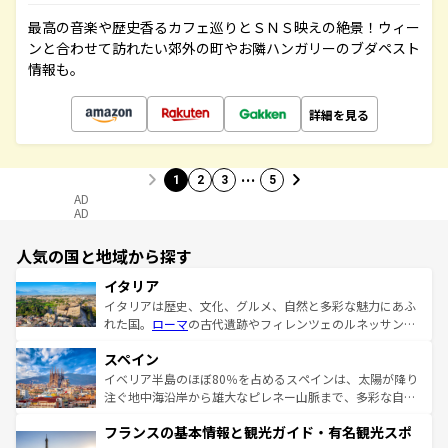
最高の音楽や歴史香るカフェ巡りとＳＮＳ映えの絶景！ウィー
ンと合わせて訪れたい郊外の町やお隣ハンガリーのブダペスト
情報も。
詳細を見る
…
1
2
3
5
AD
AD
人気の国と地域から探す
イタリア
イタリアは歴史、文化、グルメ、自然と多彩な魅力にあふ
れた国。
ローマ
の古代遺跡やフィレンツェのルネッサンス
美術、ヴェネツィアの運河など、歴史あるスポットはもち
スペイン
ろん、トスカーナの美しい田園風景やアマルフィ海岸の絶
景など、自然景観も見逃せない。観光の合間には、本場の
イベリア半島のほぼ80％を占めるスペインは、太陽が降り
ピザやパスタなど、絶品のイタリア料理を堪能することも
注ぐ地中海沿岸から雄大なピレネー山脈まで、多彩な自然
できる。朝目覚めてから夜眠るまで、すべての瞬間を楽し
と文化が詰まったヨーロッパ屈指の旅行先だ。多様な地域
フランスの基本情報と観光ガイド・有名観光スポ
ませてくれるイタリアで、忘れられない旅をしてみよう！
文化が根付くこの国では、情熱的なフラメンコ、熱気あふ