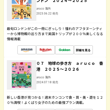
ンドン ２０２４～２０２５
aruco 海外
2023.06.22 発売
最旬ロンドンがこの一冊にぎっしり！憧れのアフタヌーンティ
ーから博物館の巡り方まで英国トリップが２００％楽しくなる
情報満載
詳細を見る
０７ 地球の歩き方 ａｒｕｃｏ 香
港 ２０２５～２０２６
aruco 海外
2024.07.18 発売
新しい香港が見つかる！週末ホンコンで食・買・美・遊を１２
０％満喫！よくばり女子のための最強プラン満載。