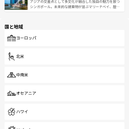
が待っている。親しみやすいタイの人々、仏教を中心とし
ており、効率よく見どころを回れるのも魅力。息をのむよ
アジアの交差点として多文化が融合した独自の魅力を放つ
た文化、そして多様な観光資源が、訪れる旅人を魅了し続
うな絶景から文化的な体験まで、香港を存分に楽しみ尽く
シンガポール。未来的な建築物が並ぶマリーナベイ、歴史
ける。 なお、新着のタイ情報は
コンテンツ一覧
を参照して
そう。 なお、新着の香港情報は
コンテンツ一覧
を参照して
と伝統を感じられるエスニックタウン、多数の緑豊かな公
ほしい。
ほしい。
園や自然保護区など、自然が調和した近代的な景観と文化
の多様性あふれるカラフルな町は、どこを歩いても新しい
国と地域
発見がある。さらに、治安のよさや充実した公共交通機関
も、旅行者にとっては魅力的なポイント。グルメも豊富
で、ホーカーズは地元の風情を楽しめる外せないスポット
ヨーロッパ
だ。訪れる人を飽きさせないシンガポールで、多様な魅力
を体感しよう。 なお、新着のシンガポール情報は
コンテン
ツ一覧
を参照してほしい。
北米
中南米
オセアニア
ハワイ