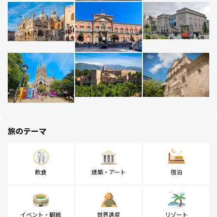
旅のテーマ
飲食
建築・アート
宿泊
イベント・観戦
世界遺産
リゾート