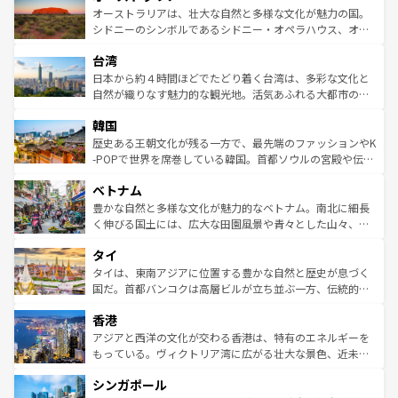
文化が魅力。旅行者はアメリカの各地域で異なる魅力を楽
島だが、静かな自然を求めるならマウイ島やカウアイ島が
オーストラリアは、壮大な自然と多様な文化が魅力の国。
しみながら、その多様性と豊かな歴史を感じることができ
おすすめ。エメラルドグリーンに輝く海をはじめ、豊かな
シドニーのシンボルであるシドニー・オペラハウス、オー
るだろう。車でのロードトリップや列車の旅も、アメリカ
文化や歴史が息づいている。「アロハスピリット」と呼ば
ストラリア東海岸北部に広がる大サンゴ礁地帯グレートバ
ならではの贅沢な旅のスタイルだ。 なお、新着のアメリカ
台湾
れるおもてなしの心で訪れる人々を迎えてくれるハワイの
リアリーフや大陸中央部にそびえるウルル（エアーズロッ
情報は
コンテンツ一覧
を参照してほしい。
人々、おいしいローカルフードやハワイアンミュージッ
ク）、タスマニアの美しい原生林やケアンズの熱帯雨林な
日本から約４時間ほどでたどり着く台湾は、多彩な文化と
ク、伝統的なフラダンスなど、すべてがハワイの魅力を彩
ど、見どころがたくさん。また、カフェやワイン、オージ
自然が織りなす魅力的な観光地。活気あふれる大都市の台
っている。訪れるたびに新しい発見と感動が待っているハ
ービーフなどの食文化も豊かで、美味しいものであふれて
北やノスタルジックな町並みが人気な九份（ジォウフェ
ワイを、存分に味わってほしい。 なお、新着のハワイ情報
韓国
いる。アクティビティも充実しており、サーフィンやダイ
ン）、静ひつな山岳地帯である台湾東部など、都市の喧騒
は
コンテンツ一覧
を参照してほしい。
ビング、ハイキングなど、アウトドア好きにはたまらな
と山間の静けさが共存しており、訪れる人に新しい発見と
歴史ある王朝文化が残る一方で、最先端のファッションやK
い。オーストラリアの多彩な魅力を存分に味わいつくそ
驚きをもたらしてくれる。また、奥深い台湾の食文化も魅
-POPで世界を席巻している韓国。首都ソウルの宮殿や伝統
う。 なお、新着のオーストラリア情報は
コンテンツ一覧
を
力で、夜市などの屋台グルメから高級料理、ヘルシーで美
家屋が並ぶエリアでは韓国の歴史と文化に浸ることがで
参照してほしい。
ベトナム
容にもいいと評判のスイーツなど、バラエティ豊かな料理
き、地方に足を延ばせば四季折々の自然美を楽しむことが
が味わえる。 なお、新着の台湾情報は
コンテンツ一覧
を参
できる。そして、キムチや焼肉、絶品のストリートフード
豊かな自然と多様な文化が魅力的なベトナム。南北に細長
照してほしい。
まで、さまざまな韓国料理が待っている。夜には、韓国な
く伸びる国土には、広大な田園風景や青々とした山々、世
らではのナイトライフも堪能できる。あたたかいホスピタ
界遺産に登録された壮大な自然景観が点在し、都市部では
タイ
リティに包まれながら、韓国の多彩な魅力を心ゆくまで味
急速な発展と共に伝統が息づく。ハノイの古い町並みやホ
わってみてほしい。 なお、新着の韓国情報は
コンテンツ一
ーチミン市のフランス統治時代の建物も、独特の雰囲気を
タイは、東南アジアに位置する豊かな自然と歴史が息づく
覧
を参照してほしい。
醸し出している。また、バラエティの豊かさとおいしさで
国だ。首都バンコクは高層ビルが立ち並ぶ一方、伝統的な
世界中の食通を魅了してやまないベトナム料理も魅力のひ
寺院や市場がいたるところに点在し、古きよき文化と現代
香港
とつ。フォーやバインミー、ベトナムコーヒーなどは、ぜ
の活気が交差している。北部ではチェンマイなどの山岳地
ひ現地で味わいたい。どの地域を訪れてもあたたかい人々
帯で自然と触れ合い、南部ではプーケットやクラビの美し
アジアと西洋の文化が交わる香港は、特有のエネルギーを
が旅行者を迎えてくれるので、きっと忘れられない旅にな
いビーチでリゾート気分を楽しむことができる。タイ料理
もっている。ヴィクトリア湾に広がる壮大な景色、近未来
るはずだ。 なお、新着のベトナム情報は
コンテンツ一覧
を
は世界的に有名で、屋台から高級レストランまで味覚を刺
的なアートスポット、そして歴史と現代が融合した町並
参照してほしい。
シンガポール
激する。気候は一年中温暖で、どの季節にも異なる楽しみ
み、どこを訪れても感動するはず。観光スポットが密集し