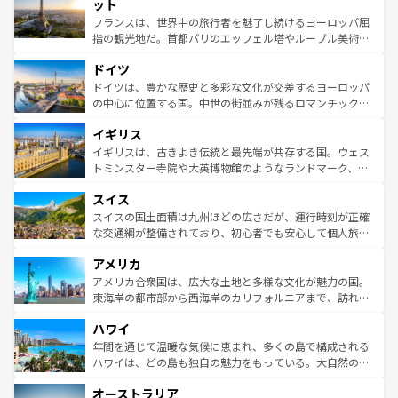
なお、新着のイタリア情報は
コンテンツ一覧
を参照してほ
れる闘牛、そして美味しいタパスが生活の一部となってい
ット
しい。
る。首都マドリードの洗練された雰囲気や、バルセロナの
フランスは、世界中の旅行者を魅了し続けるヨーロッパ屈
アートに溢れた街角から、地方では古代ローマ遺跡や中世
指の観光地だ。首都パリのエッフェル塔やルーブル美術館
の城塞都市、穏やかなビーチリゾートまで多彩な表情を見
といった象徴的なスポットから、田舎町の古風な美しさま
せる。地方によって風土や気候が異なるスペインはその個
ドイツ
で、幅広い魅力が詰まっている。華麗な宮殿、歴史的な大
性で訪れる人を魅了する。 なお、新着のスペイン情報は
コ
聖堂、美しいビーチ、そして豊かな自然が、訪れる者を心
ドイツは、豊かな歴史と多彩な文化が交差するヨーロッパ
ンテンツ一覧
を参照してほしい。
から魅了する。また、フランスは美食の国としても知ら
の中心に位置する国。中世の街並みが残るロマンチック街
れ、フランス料理はユネスコ無形文化遺産にも登録されて
道から、未来を先取りするようなモダンな都市まで多様な
イギリス
いる。シャンパンの発祥地であるランス、プロヴァンスの
顔を持つこの国は、どこを歩いても飽きることがない。ベ
香り高いラベンダー畑など、多彩な楽しみ方が可能だ。さ
ルリンの文化的活気、バイエルン州のアルプスの絶景、そ
イギリスは、古きよき伝統と最先端が共存する国。ウェス
らに、パリ以外の地域にも魅力が溢れており、どの街角に
してライン川沿いのワイン畑といった風景は必見。ビール
トミンスター寺院や大英博物館のようなランドマーク、歴
も豊かな歴史と文化が息づいている。パリ以外の個性あふ
とソーセージを味わいながら地元の人と過ごす楽しい時間
史ある大学都市、美しい丘陵地帯や牧歌的な風景など、エ
れる地方に足を運ぶとそれぞれで全く異なる文化を体験で
スイス
は、お酒好きな人にはぜひ体験してほしい。 なお、新着の
リアごとに異なる魅力がある。また、優雅なアフタヌーン
きるだろう。 なお、新着のフランス情報は
コンテンツ一覧
ドイツ情報は
コンテンツ一覧
を参照してほしい。
ティー、ビール好きにはたまらない英国パブ、サッカー観
スイスの国土面積は九州ほどの広さだが、運行時刻が正確
を参照してほしい。
戦など、本場だからこそできる体験も豊富。イギリスを旅
な交通網が整備されており、初心者でも安心して個人旅行
して楽しみつくそう。 なお、新着のイギリス情報は
コンテ
を楽しめる。日本同様に時刻表どおりの旅が可能だ。中世
アメリカ
ンツ一覧
を参照してほしい。
の建物がそのまま残る町や、スイスならではのユニークな
博物館もあり、アルプス観光だけでなく町歩きも満喫する
アメリカ合衆国は、広大な土地と多様な文化が魅力の国。
ことができる。国民の所得が高いため物価も高いが、旅行
東海岸の都市部から西海岸のカリフォルニアまで、訪れる
者向けの交通パス提供のサービスもあり、うまく活用すれ
場所ごとに異なる風景と体験が待っている。ニューヨーク
ハワイ
ば市内交通費無料で観光を楽しむこともできる。 なお、新
のような巨大都市は、観光、ショッピング、エンターテイ
着のスイス情報は
コンテンツ一覧
を参照してほしい。
ンメントが詰まった刺激的なスポットだ。一方、アメリカ
年間を通じて温暖な気候に恵まれ、多くの島で構成される
西部には大自然が広がり、グランドキャニオンやイエロー
ハワイは、どの島も独自の魅力をもっている。大自然の神
ストーン国立公園といった絶景が堪能できる。さらに、南
秘を感じたいなら、火山が生み出した壮大な景観を誇るハ
オーストラリア
部のニューオーリンズでは、音楽と美食が融合した独特の
ワイ島は見逃せない。また、定番の観光地といえばオアフ