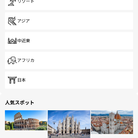
リゾート
アジア
中近東
アフリカ
日本
人気スポット