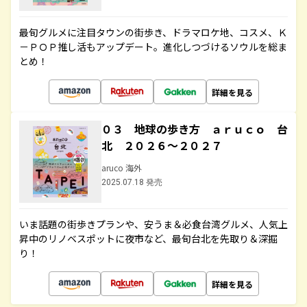
最旬グルメに注目タウンの街歩き、ドラマロケ地、コスメ、Ｋ
－ＰＯＰ推し活もアップデート。進化しつづけるソウルを総ま
とめ！
詳細を見る
０３ 地球の歩き方 ａｒｕｃｏ 台
北 ２０２６～２０２７
aruco 海外
2025.07.18 発売
いま話題の街歩きプランや、安うま＆必食台湾グルメ、人気上
昇中のリノベスポットに夜市など、最旬台北を先取り＆深掘
り！
詳細を見る