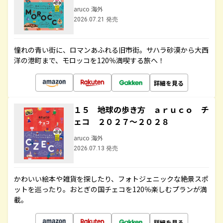
aruco 海外
2026.07.21 発売
憧れの青い街に、ロマンあふれる旧市街。サハラ砂漠から大西
洋の港町まで、モロッコを120％満喫する旅へ！
詳細を見る
１５ 地球の歩き方 ａｒｕｃｏ チ
ェコ ２０２７～２０２８
aruco 海外
2026.07.13 発売
かわいい絵本や雑貨を探したり、フォトジェニックな絶景スポ
ットを巡ったり。おとぎの国チェコを120％楽しむプランが満
載。
詳細を見る