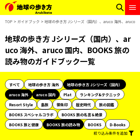
TOP
ガイドブック
地球の歩き方 Jシリーズ（国内）、aruco 海外、aruco
地球の歩き方 Jシリーズ（国内）、ar
uco 海外、aruco 国内、BOOKS 旅の
読み物のガイドブック一覧
すべて
地球の歩き方 海外
地球の歩き方 Jシリーズ（国内）
aruco 海外
aruco 国内
Plat
ランキング&テクニック
Resort Style
島旅
御朱印
歴史時代
旅の図鑑
BOOKS スペシャルコラボ
BOOKS 旅の名言＆絶景
BOOKS 旅と健康
BOOKS 旅の読み物
BOOKS
D-Books
絞り込み条件を追加