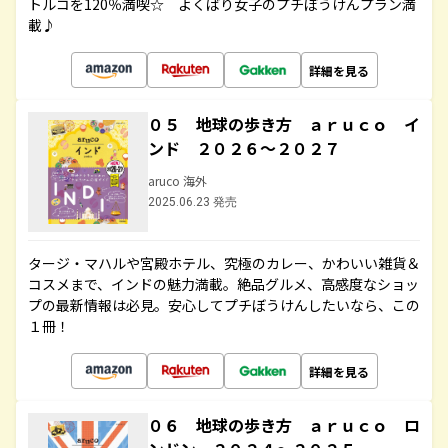
トルコを120％満喫☆ よくばり女子のプチぼうけんプラン満
載♪
詳細を見る
０５ 地球の歩き方 ａｒｕｃｏ イ
ンド ２０２６～２０２７
aruco 海外
2025.06.23 発売
タージ・マハルや宮殿ホテル、究極のカレー、かわいい雑貨＆
コスメまで、インドの魅力満載。絶品グルメ、高感度なショッ
プの最新情報は必見。安心してプチぼうけんしたいなら、この
１冊！
詳細を見る
０６ 地球の歩き方 ａｒｕｃｏ ロ