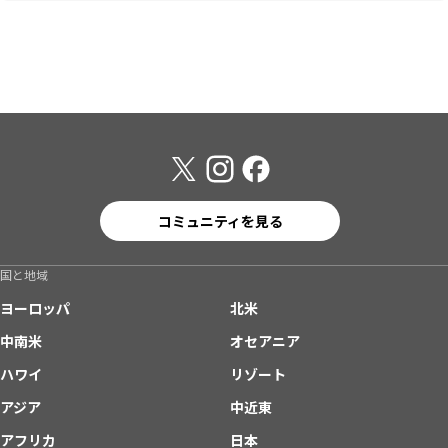
コミュニティを見る
国と地域
ヨーロッパ
北米
中南米
オセアニア
ハワイ
リゾート
アジア
中近東
アフリカ
日本