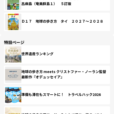
呂麻島（奄美群島１） ５訂版
Ｄ１７ 地球の歩き方 タイ ２０２７～２０２８
特設ページ
世界遺産ランキング
地球の歩き方 meets クリストファー・ノーラン監督
最新作『オデュッセイア』
準備も滞在もスマートに！ トラベルハック2026