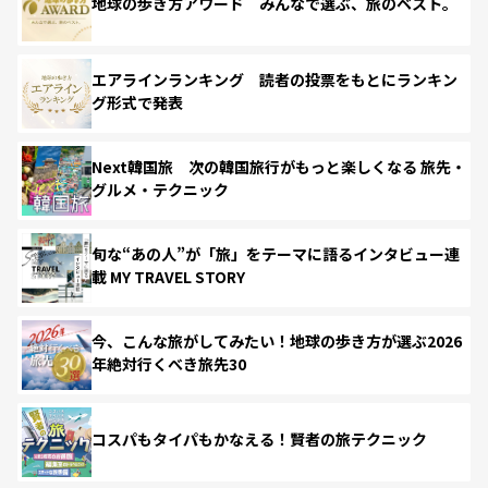
地球の歩き方アワード みんなで選ぶ、旅のベスト。
エアラインランキング 読者の投票をもとにランキン
グ形式で発表
Next韓国旅 次の韓国旅行がもっと楽しくなる 旅先・
グルメ・テクニック
旬な“あの人”が「旅」をテーマに語るインタビュー連
載 MY TRAVEL STORY
今、こんな旅がしてみたい！地球の歩き方が選ぶ2026
年絶対行くべき旅先30
コスパもタイパもかなえる！賢者の旅テクニック