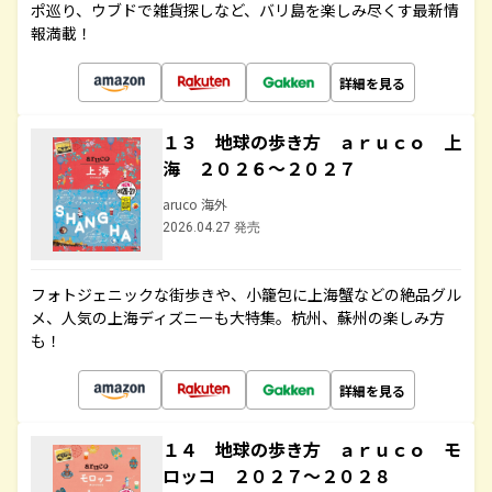
ポ巡り、ウブドで雑貨探しなど、バリ島を楽しみ尽くす最新情
報満載！
詳細を見る
１３ 地球の歩き方 ａｒｕｃｏ 上
海 ２０２６～２０２７
aruco 海外
2026.04.27 発売
フォトジェニックな街歩きや、小籠包に上海蟹などの絶品グル
メ、人気の上海ディズニーも大特集。杭州、蘇州の楽しみ方
も！
詳細を見る
１４ 地球の歩き方 ａｒｕｃｏ モ
ロッコ ２０２７～２０２８