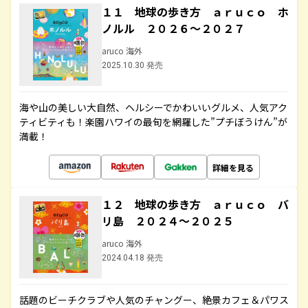
１１ 地球の歩き方 ａｒｕｃｏ ホ
ノルル ２０２６～２０２７
aruco 海外
2025.10.30 発売
海や山の美しい大自然、ヘルシーでかわいいグルメ、人気アク
ティビティも！楽園ハワイの最旬を網羅した”プチぼうけん”が
満載！
詳細を見る
１２ 地球の歩き方 ａｒｕｃｏ バ
リ島 ２０２４～２０２５
aruco 海外
2024.04.18 発売
話題のビーチクラブや人気のチャングー、絶景カフェ＆パワス