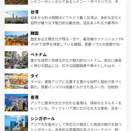
しみながら、その多様性と豊かな歴史を感じることができ
おすすめ。エメラルドグリーンに輝く海をはじめ、豊かな
シドニーのシンボルであるシドニー・オペラハウス、オー
るだろう。車でのロードトリップや列車の旅も、アメリカ
文化や歴史が息づいている。「アロハスピリット」と呼ば
ストラリア東海岸北部に広がる大サンゴ礁地帯グレートバ
ならではの贅沢な旅のスタイルだ。 なお、新着のアメリカ
台湾
れるおもてなしの心で訪れる人々を迎えてくれるハワイの
リアリーフや大陸中央部にそびえるウルル（エアーズロッ
情報は
コンテンツ一覧
を参照してほしい。
人々、おいしいローカルフードやハワイアンミュージッ
ク）、タスマニアの美しい原生林やケアンズの熱帯雨林な
日本から約４時間ほどでたどり着く台湾は、多彩な文化と
ク、伝統的なフラダンスなど、すべてがハワイの魅力を彩
ど、見どころがたくさん。また、カフェやワイン、オージ
自然が織りなす魅力的な観光地。活気あふれる大都市の台
っている。訪れるたびに新しい発見と感動が待っているハ
ービーフなどの食文化も豊かで、美味しいものであふれて
北やノスタルジックな町並みが人気な九份（ジォウフェ
ワイを、存分に味わってほしい。 なお、新着のハワイ情報
韓国
いる。アクティビティも充実しており、サーフィンやダイ
ン）、静ひつな山岳地帯である台湾東部など、都市の喧騒
は
コンテンツ一覧
を参照してほしい。
ビング、ハイキングなど、アウトドア好きにはたまらな
と山間の静けさが共存しており、訪れる人に新しい発見と
歴史ある王朝文化が残る一方で、最先端のファッションやK
い。オーストラリアの多彩な魅力を存分に味わいつくそ
驚きをもたらしてくれる。また、奥深い台湾の食文化も魅
-POPで世界を席巻している韓国。首都ソウルの宮殿や伝統
う。 なお、新着のオーストラリア情報は
コンテンツ一覧
を
力で、夜市などの屋台グルメから高級料理、ヘルシーで美
家屋が並ぶエリアでは韓国の歴史と文化に浸ることがで
参照してほしい。
ベトナム
容にもいいと評判のスイーツなど、バラエティ豊かな料理
き、地方に足を延ばせば四季折々の自然美を楽しむことが
が味わえる。 なお、新着の台湾情報は
コンテンツ一覧
を参
できる。そして、キムチや焼肉、絶品のストリートフード
豊かな自然と多様な文化が魅力的なベトナム。南北に細長
照してほしい。
まで、さまざまな韓国料理が待っている。夜には、韓国な
く伸びる国土には、広大な田園風景や青々とした山々、世
らではのナイトライフも堪能できる。あたたかいホスピタ
界遺産に登録された壮大な自然景観が点在し、都市部では
タイ
リティに包まれながら、韓国の多彩な魅力を心ゆくまで味
急速な発展と共に伝統が息づく。ハノイの古い町並みやホ
わってみてほしい。 なお、新着の韓国情報は
コンテンツ一
ーチミン市のフランス統治時代の建物も、独特の雰囲気を
タイは、東南アジアに位置する豊かな自然と歴史が息づく
覧
を参照してほしい。
醸し出している。また、バラエティの豊かさとおいしさで
国だ。首都バンコクは高層ビルが立ち並ぶ一方、伝統的な
世界中の食通を魅了してやまないベトナム料理も魅力のひ
寺院や市場がいたるところに点在し、古きよき文化と現代
香港
とつ。フォーやバインミー、ベトナムコーヒーなどは、ぜ
の活気が交差している。北部ではチェンマイなどの山岳地
ひ現地で味わいたい。どの地域を訪れてもあたたかい人々
帯で自然と触れ合い、南部ではプーケットやクラビの美し
アジアと西洋の文化が交わる香港は、特有のエネルギーを
が旅行者を迎えてくれるので、きっと忘れられない旅にな
いビーチでリゾート気分を楽しむことができる。タイ料理
もっている。ヴィクトリア湾に広がる壮大な景色、近未来
るはずだ。 なお、新着のベトナム情報は
コンテンツ一覧
を
は世界的に有名で、屋台から高級レストランまで味覚を刺
的なアートスポット、そして歴史と現代が融合した町並
参照してほしい。
シンガポール
激する。気候は一年中温暖で、どの季節にも異なる楽しみ
み、どこを訪れても感動するはず。観光スポットが密集し
が待っている。親しみやすいタイの人々、仏教を中心とし
ており、効率よく見どころを回れるのも魅力。息をのむよ
アジアの交差点として多文化が融合した独自の魅力を放つ
た文化、そして多様な観光資源が、訪れる旅人を魅了し続
うな絶景から文化的な体験まで、香港を存分に楽しみ尽く
シンガポール。未来的な建築物が並ぶマリーナベイ、歴史