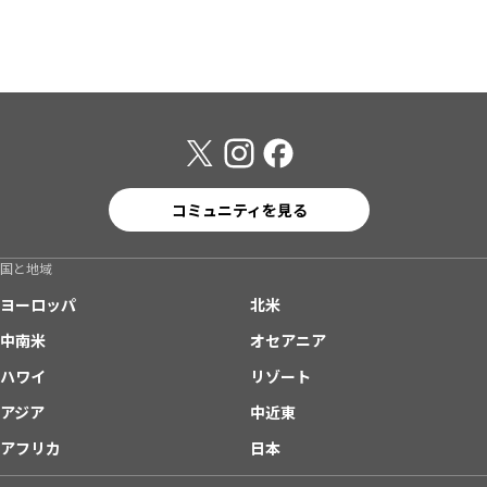
コミュニティを見る
国と地域
ヨーロッパ
北米
中南米
オセアニア
ハワイ
リゾート
アジア
中近東
アフリカ
日本