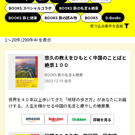
BOOKS スペシャルコラボ
BOOKS 旅の名言＆絶景
BOOKS 旅と健康
BOOKS 旅の読み物
BOOKS
D-Books
絞り込み条件を追加
1〜20件/290件中 を表示
悠久の教えをひもとく中国のことばと
絶景１００
BOOKS 旅の名言＆絶景
2022.12.15 発売
世界を４０年以上歩いてきた「地球の歩き方」があなたにお届
けする、人生を輝かせる中国の名言と癒やしの絶景集
詳細を見る