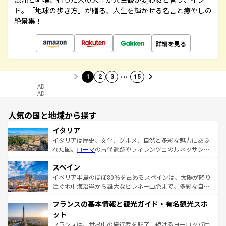
ド。「地球の歩き方」が贈る、人生を輝かせる名言と癒やしの
絶景集！
詳細を見る
…
1
2
3
15
AD
AD
人気の国と地域から探す
イタリア
イタリアは歴史、文化、グルメ、自然と多彩な魅力にあふ
れた国。
ローマ
の古代遺跡やフィレンツェのルネッサンス
美術、ヴェネツィアの運河など、歴史あるスポットはもち
スペイン
ろん、トスカーナの美しい田園風景やアマルフィ海岸の絶
景など、自然景観も見逃せない。観光の合間には、本場の
イベリア半島のほぼ80％を占めるスペインは、太陽が降り
ピザやパスタなど、絶品のイタリア料理を堪能することも
注ぐ地中海沿岸から雄大なピレネー山脈まで、多彩な自然
できる。朝目覚めてから夜眠るまで、すべての瞬間を楽し
と文化が詰まったヨーロッパ屈指の旅行先だ。多様な地域
フランスの基本情報と観光ガイド・有名観光スポ
ませてくれるイタリアで、忘れられない旅をしてみよう！
文化が根付くこの国では、情熱的なフラメンコ、熱気あふ
なお、新着のイタリア情報は
コンテンツ一覧
を参照してほ
れる闘牛、そして美味しいタパスが生活の一部となってい
ット
しい。
る。首都マドリードの洗練された雰囲気や、バルセロナの
フランスは、世界中の旅行者を魅了し続けるヨーロッパ屈