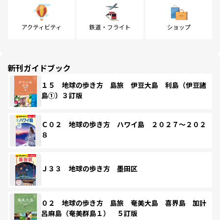
アクティビティ
鉄道・フライト
ショップ
新刊ガイドブック
１５ 地球の歩き方 島旅 伊豆大島 利島（伊豆諸
島①）３訂版
Ｃ０２ 地球の歩き方 ハワイ島 ２０２７～２０２
８
Ｊ３３ 地球の歩き方 墨田区
０２ 地球の歩き方 島旅 奄美大島 喜界島 加計
呂麻島（奄美群島１） ５訂版