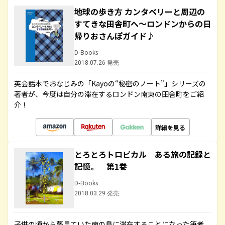
地球の歩き方 カンタベリーと周辺の
すてきな田舎町へ～ロンドンからの日
帰りおさんぽガイド♪
D-Books
2018.07.26 発売
英会話本でおなじみの「Kayoの“秘密のノート”」シリーズの
著者が、今度は自分の滞在するロンドン南東の田舎町をご紹
介！
詳細を見る
とろとろトロピカル ある旅の記録と
記憶。 第1巻
D-Books
2018.03.29 発売
子供の頃から夢見ていた南の島に滞在することになった筆者