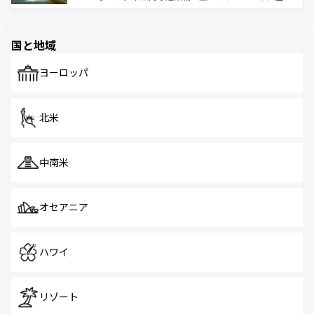
ける。 なお、新着のタイ情報は
コンテンツ一覧
を参照して
そう。 なお、新着の香港情報は
コンテンツ一覧
を参照して
と伝統を感じられるエスニックタウン、多数の緑豊かな公
ほしい。
ほしい。
園や自然保護区など、自然が調和した近代的な景観と文化
の多様性あふれるカラフルな町は、どこを歩いても新しい
国と地域
発見がある。さらに、治安のよさや充実した公共交通機関
も、旅行者にとっては魅力的なポイント。グルメも豊富
で、ホーカーズは地元の風情を楽しめる外せないスポット
ヨーロッパ
だ。訪れる人を飽きさせないシンガポールで、多様な魅力
を体感しよう。 なお、新着のシンガポール情報は
コンテン
ツ一覧
を参照してほしい。
北米
中南米
オセアニア
ハワイ
リゾート