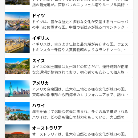
アートに溢れた街角から、地方では古代ローマ遺跡や中世
指の観光地だ。首都パリのエッフェル塔やルーブル美術館
の城塞都市、穏やかなビーチリゾートまで多彩な表情を見
といった象徴的なスポットから、田舎町の古風な美しさま
せる。地方によって風土や気候が異なるスペインはその個
ドイツ
で、幅広い魅力が詰まっている。華麗な宮殿、歴史的な大
性で訪れる人を魅了する。 なお、新着のスペイン情報は
コ
聖堂、美しいビーチ、そして豊かな自然が、訪れる者を心
ドイツは、豊かな歴史と多彩な文化が交差するヨーロッパ
ンテンツ一覧
を参照してほしい。
から魅了する。また、フランスは美食の国としても知ら
の中心に位置する国。中世の街並みが残るロマンチック街
れ、フランス料理はユネスコ無形文化遺産にも登録されて
道から、未来を先取りするようなモダンな都市まで多様な
イギリス
いる。シャンパンの発祥地であるランス、プロヴァンスの
顔を持つこの国は、どこを歩いても飽きることがない。ベ
香り高いラベンダー畑など、多彩な楽しみ方が可能だ。さ
ルリンの文化的活気、バイエルン州のアルプスの絶景、そ
イギリスは、古きよき伝統と最先端が共存する国。ウェス
らに、パリ以外の地域にも魅力が溢れており、どの街角に
してライン川沿いのワイン畑といった風景は必見。ビール
トミンスター寺院や大英博物館のようなランドマーク、歴
も豊かな歴史と文化が息づいている。パリ以外の個性あふ
とソーセージを味わいながら地元の人と過ごす楽しい時間
史ある大学都市、美しい丘陵地帯や牧歌的な風景など、エ
れる地方に足を運ぶとそれぞれで全く異なる文化を体験で
スイス
は、お酒好きな人にはぜひ体験してほしい。 なお、新着の
リアごとに異なる魅力がある。また、優雅なアフタヌーン
きるだろう。 なお、新着のフランス情報は
コンテンツ一覧
ドイツ情報は
コンテンツ一覧
を参照してほしい。
ティー、ビール好きにはたまらない英国パブ、サッカー観
スイスの国土面積は九州ほどの広さだが、運行時刻が正確
を参照してほしい。
戦など、本場だからこそできる体験も豊富。イギリスを旅
な交通網が整備されており、初心者でも安心して個人旅行
して楽しみつくそう。 なお、新着のイギリス情報は
コンテ
を楽しめる。日本同様に時刻表どおりの旅が可能だ。中世
アメリカ
ンツ一覧
を参照してほしい。
の建物がそのまま残る町や、スイスならではのユニークな
博物館もあり、アルプス観光だけでなく町歩きも満喫する
アメリカ合衆国は、広大な土地と多様な文化が魅力の国。
ことができる。国民の所得が高いため物価も高いが、旅行
東海岸の都市部から西海岸のカリフォルニアまで、訪れる
者向けの交通パス提供のサービスもあり、うまく活用すれ
場所ごとに異なる風景と体験が待っている。ニューヨーク
ハワイ
ば市内交通費無料で観光を楽しむこともできる。 なお、新
のような巨大都市は、観光、ショッピング、エンターテイ
着のスイス情報は
コンテンツ一覧
を参照してほしい。
ンメントが詰まった刺激的なスポットだ。一方、アメリカ
年間を通じて温暖な気候に恵まれ、多くの島で構成される
西部には大自然が広がり、グランドキャニオンやイエロー
ハワイは、どの島も独自の魅力をもっている。大自然の神
ストーン国立公園といった絶景が堪能できる。さらに、南
秘を感じたいなら、火山が生み出した壮大な景観を誇るハ
オーストラリア
部のニューオーリンズでは、音楽と美食が融合した独特の
ワイ島は見逃せない。また、定番の観光地といえばオアフ
文化が魅力。旅行者はアメリカの各地域で異なる魅力を楽
島だが、静かな自然を求めるならマウイ島やカウアイ島が
オーストラリアは、壮大な自然と多様な文化が魅力の国。