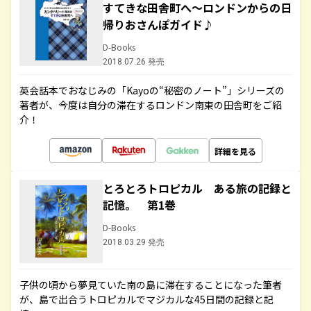
すてきな田舎町へ～ロンドンからの日
帰りおさんぽガイド♪
D-Books
2018.07.26 発売
英会話本でおなじみの「Kayoの“秘密のノート”」シリーズの
著者が、今度は自分の滞在するロンドン南東の田舎町をご紹
介！
詳細を見る
とろとろトロピカル ある旅の記録と
記憶。 第1巻
D-Books
2018.03.29 発売
子供の頃から夢見ていた南の島に滞在することになった筆者
が、島で出合うトロピカルでマジカルな45日間の記録と記