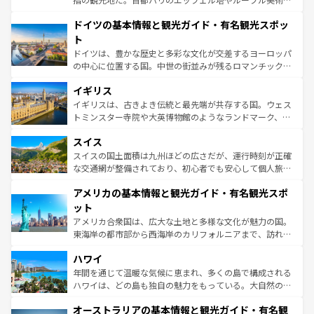
の城塞都市、穏やかなビーチリゾートまで多彩な表情を見
といった象徴的なスポットから、田舎町の古風な美しさま
せる。地方によって風土や気候が異なるスペインはその個
ドイツの基本情報と観光ガイド・有名観光スポッ
で、幅広い魅力が詰まっている。華麗な宮殿、歴史的な大
性で訪れる人を魅了する。 なお、新着のスペイン情報は
コ
聖堂、美しいビーチ、そして豊かな自然が、訪れる者を心
ト
ンテンツ一覧
を参照してほしい。
から魅了する。また、フランスは美食の国としても知ら
ドイツは、豊かな歴史と多彩な文化が交差するヨーロッパ
れ、フランス料理はユネスコ無形文化遺産にも登録されて
の中心に位置する国。中世の街並みが残るロマンチック街
いる。シャンパンの発祥地であるランス、プロヴァンスの
道から、未来を先取りするようなモダンな都市まで多様な
香り高いラベンダー畑など、多彩な楽しみ方が可能だ。さ
イギリス
顔を持つこの国は、どこを歩いても飽きることがない。ベ
らに、パリ以外の地域にも魅力が溢れており、どの街角に
ルリンの文化的活気、バイエルン州のアルプスの絶景、そ
イギリスは、古きよき伝統と最先端が共存する国。ウェス
も豊かな歴史と文化が息づいている。パリ以外の個性あふ
してライン川沿いのワイン畑といった風景は必見。ビール
トミンスター寺院や大英博物館のようなランドマーク、歴
れる地方に足を運ぶとそれぞれで全く異なる文化を体験で
とソーセージを味わいながら地元の人と過ごす楽しい時間
史ある大学都市、美しい丘陵地帯や牧歌的な風景など、エ
きるだろう。 なお、新着のフランス情報は
コンテンツ一覧
スイス
は、お酒好きな人にはぜひ体験してほしい。 なお、新着の
リアごとに異なる魅力がある。また、優雅なアフタヌーン
を参照してほしい。
ドイツ情報は
コンテンツ一覧
を参照してほしい。
ティー、ビール好きにはたまらない英国パブ、サッカー観
スイスの国土面積は九州ほどの広さだが、運行時刻が正確
戦など、本場だからこそできる体験も豊富。イギリスを旅
な交通網が整備されており、初心者でも安心して個人旅行
して楽しみつくそう。 なお、新着のイギリス情報は
コンテ
を楽しめる。日本同様に時刻表どおりの旅が可能だ。中世
アメリカの基本情報と観光ガイド・有名観光スポ
ンツ一覧
を参照してほしい。
の建物がそのまま残る町や、スイスならではのユニークな
博物館もあり、アルプス観光だけでなく町歩きも満喫する
ット
ことができる。国民の所得が高いため物価も高いが、旅行
アメリカ合衆国は、広大な土地と多様な文化が魅力の国。
者向けの交通パス提供のサービスもあり、うまく活用すれ
東海岸の都市部から西海岸のカリフォルニアまで、訪れる
ば市内交通費無料で観光を楽しむこともできる。 なお、新
場所ごとに異なる風景と体験が待っている。ニューヨーク
着のスイス情報は
コンテンツ一覧
を参照してほしい。
ハワイ
のような巨大都市は、観光、ショッピング、エンターテイ
ンメントが詰まった刺激的なスポットだ。一方、アメリカ
年間を通じて温暖な気候に恵まれ、多くの島で構成される
西部には大自然が広がり、グランドキャニオンやイエロー
ハワイは、どの島も独自の魅力をもっている。大自然の神
ストーン国立公園といった絶景が堪能できる。さらに、南
秘を感じたいなら、火山が生み出した壮大な景観を誇るハ
オーストラリアの基本情報と観光ガイド・有名観
部のニューオーリンズでは、音楽と美食が融合した独特の
ワイ島は見逃せない。また、定番の観光地といえばオアフ