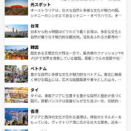
文化が魅力。旅行者はアメリカの各地域で異なる魅力を楽
島だが、静かな自然を求めるならマウイ島やカウアイ島が
光スポット
しみながら、その多様性と豊かな歴史を感じることができ
おすすめ。エメラルドグリーンに輝く海をはじめ、豊かな
オーストラリアは、壮大な自然と多様な文化が魅力の国。
るだろう。車でのロードトリップや列車の旅も、アメリカ
文化や歴史が息づいている。「アロハスピリット」と呼ば
シドニーのシンボルであるシドニー・オペラハウス、オー
ならではの贅沢な旅のスタイルだ。 なお、新着のアメリカ
れるおもてなしの心で訪れる人々を迎えてくれるハワイの
ストラリア東海岸北部に広がる大サンゴ礁地帯グレートバ
情報は
コンテンツ一覧
を参照してほしい。
人々、おいしいローカルフードやハワイアンミュージッ
台湾
リアリーフや大陸中央部にそびえるウルル（エアーズロッ
ク、伝統的なフラダンスなど、すべてがハワイの魅力を彩
ク）、タスマニアの美しい原生林やケアンズの熱帯雨林な
日本から約４時間ほどでたどり着く台湾は、多彩な文化と
っている。訪れるたびに新しい発見と感動が待っているハ
ど、見どころがたくさん。また、カフェやワイン、オージ
自然が織りなす魅力的な観光地。活気あふれる大都市の台
ワイを、存分に味わってほしい。 なお、新着のハワイ情報
ービーフなどの食文化も豊かで、美味しいものであふれて
北やノスタルジックな町並みが人気な九份（ジォウフェ
は
コンテンツ一覧
を参照してほしい。
韓国
いる。アクティビティも充実しており、サーフィンやダイ
ン）、静ひつな山岳地帯である台湾東部など、都市の喧騒
ビング、ハイキングなど、アウトドア好きにはたまらな
と山間の静けさが共存しており、訪れる人に新しい発見と
歴史ある王朝文化が残る一方で、最先端のファッションやK
い。オーストラリアの多彩な魅力を存分に味わいつくそ
驚きをもたらしてくれる。また、奥深い台湾の食文化も魅
-POPで世界を席巻している韓国。首都ソウルの宮殿や伝統
う。 なお、新着のオーストラリア情報は
コンテンツ一覧
を
力で、夜市などの屋台グルメから高級料理、ヘルシーで美
家屋が並ぶエリアでは韓国の歴史と文化に浸ることがで
参照してほしい。
ベトナム
容にもいいと評判のスイーツなど、バラエティ豊かな料理
き、地方に足を延ばせば四季折々の自然美を楽しむことが
が味わえる。 なお、新着の台湾情報は
コンテンツ一覧
を参
できる。そして、キムチや焼肉、絶品のストリートフード
豊かな自然と多様な文化が魅力的なベトナム。南北に細長
照してほしい。
まで、さまざまな韓国料理が待っている。夜には、韓国な
く伸びる国土には、広大な田園風景や青々とした山々、世
らではのナイトライフも堪能できる。あたたかいホスピタ
界遺産に登録された壮大な自然景観が点在し、都市部では
タイ
リティに包まれながら、韓国の多彩な魅力を心ゆくまで味
急速な発展と共に伝統が息づく。ハノイの古い町並みやホ
わってみてほしい。 なお、新着の韓国情報は
コンテンツ一
ーチミン市のフランス統治時代の建物も、独特の雰囲気を
タイは、東南アジアに位置する豊かな自然と歴史が息づく
覧
を参照してほしい。
醸し出している。また、バラエティの豊かさとおいしさで
国だ。首都バンコクは高層ビルが立ち並ぶ一方、伝統的な
世界中の食通を魅了してやまないベトナム料理も魅力のひ
寺院や市場がいたるところに点在し、古きよき文化と現代
香港
とつ。フォーやバインミー、ベトナムコーヒーなどは、ぜ
の活気が交差している。北部ではチェンマイなどの山岳地
ひ現地で味わいたい。どの地域を訪れてもあたたかい人々
帯で自然と触れ合い、南部ではプーケットやクラビの美し
アジアと西洋の文化が交わる香港は、特有のエネルギーを
が旅行者を迎えてくれるので、きっと忘れられない旅にな
いビーチでリゾート気分を楽しむことができる。タイ料理
もっている。ヴィクトリア湾に広がる壮大な景色、近未来
るはずだ。 なお、新着のベトナム情報は
コンテンツ一覧
を
は世界的に有名で、屋台から高級レストランまで味覚を刺
的なアートスポット、そして歴史と現代が融合した町並