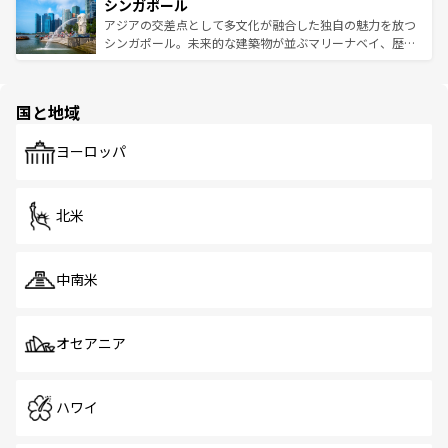
参照してほしい。
シンガポール
激する。気候は一年中温暖で、どの季節にも異なる楽しみ
み、どこを訪れても感動するはず。観光スポットが密集し
が待っている。親しみやすいタイの人々、仏教を中心とし
ており、効率よく見どころを回れるのも魅力。息をのむよ
アジアの交差点として多文化が融合した独自の魅力を放つ
た文化、そして多様な観光資源が、訪れる旅人を魅了し続
うな絶景から文化的な体験まで、香港を存分に楽しみ尽く
シンガポール。未来的な建築物が並ぶマリーナベイ、歴史
ける。 なお、新着のタイ情報は
コンテンツ一覧
を参照して
そう。 なお、新着の香港情報は
コンテンツ一覧
を参照して
と伝統を感じられるエスニックタウン、多数の緑豊かな公
ほしい。
ほしい。
園や自然保護区など、自然が調和した近代的な景観と文化
の多様性あふれるカラフルな町は、どこを歩いても新しい
国と地域
発見がある。さらに、治安のよさや充実した公共交通機関
も、旅行者にとっては魅力的なポイント。グルメも豊富
で、ホーカーズは地元の風情を楽しめる外せないスポット
ヨーロッパ
だ。訪れる人を飽きさせないシンガポールで、多様な魅力
を体感しよう。 なお、新着のシンガポール情報は
コンテン
ツ一覧
を参照してほしい。
北米
中南米
オセアニア
ハワイ