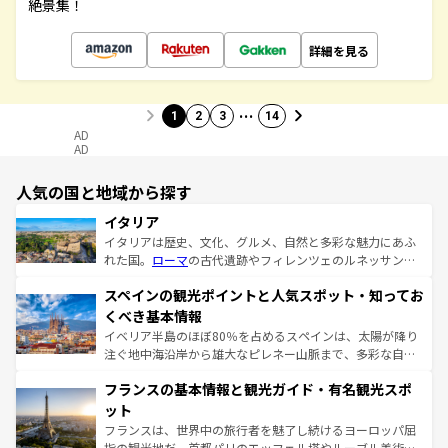
絶景集！
詳細を見る
…
1
2
3
14
AD
AD
人気の国と地域から探す
イタリア
イタリアは歴史、文化、グルメ、自然と多彩な魅力にあふ
れた国。
ローマ
の古代遺跡やフィレンツェのルネッサンス
美術、ヴェネツィアの運河など、歴史あるスポットはもち
スペインの観光ポイントと人気スポット・知ってお
ろん、トスカーナの美しい田園風景やアマルフィ海岸の絶
景など、自然景観も見逃せない。観光の合間には、本場の
くべき基本情報
ピザやパスタなど、絶品のイタリア料理を堪能することも
イベリア半島のほぼ80％を占めるスペインは、太陽が降り
できる。朝目覚めてから夜眠るまで、すべての瞬間を楽し
注ぐ地中海沿岸から雄大なピレネー山脈まで、多彩な自然
ませてくれるイタリアで、忘れられない旅をしてみよう！
と文化が詰まったヨーロッパ屈指の旅行先だ。多様な地域
なお、新着のイタリア情報は
コンテンツ一覧
を参照してほ
フランスの基本情報と観光ガイド・有名観光スポ
文化が根付くこの国では、情熱的なフラメンコ、熱気あふ
しい。
れる闘牛、そして美味しいタパスが生活の一部となってい
ット
る。首都マドリードの洗練された雰囲気や、バルセロナの
フランスは、世界中の旅行者を魅了し続けるヨーロッパ屈
アートに溢れた街角から、地方では古代ローマ遺跡や中世
指の観光地だ。首都パリのエッフェル塔やルーブル美術館