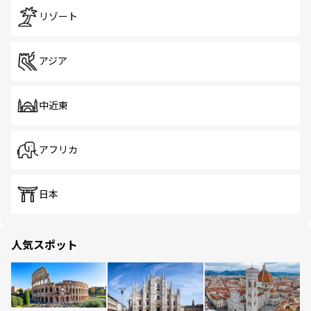
リゾート
アジア
中近東
アフリカ
日本
人気スポット