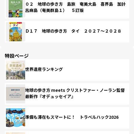
０２ 地球の歩き方 島旅 奄美大島 喜界島 加計
呂麻島（奄美群島１） ５訂版
Ｄ１７ 地球の歩き方 タイ ２０２７～２０２８
特設ページ
世界遺産ランキング
地球の歩き方 meets クリストファー・ノーラン監督
最新作『オデュッセイア』
準備も滞在もスマートに！ トラベルハック2026