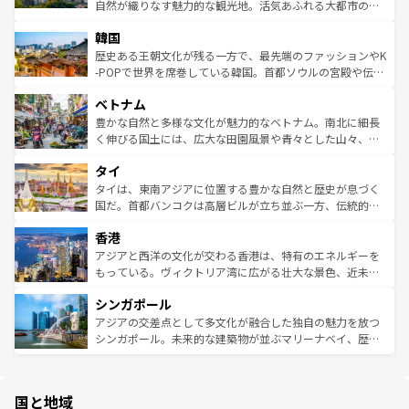
ク、伝統的なフラダンスなど、すべてがハワイの魅力を彩
ど、見どころがたくさん。また、カフェやワイン、オージ
自然が織りなす魅力的な観光地。活気あふれる大都市の台
っている。訪れるたびに新しい発見と感動が待っているハ
ービーフなどの食文化も豊かで、美味しいものであふれて
北やノスタルジックな町並みが人気な九份（ジォウフェ
ワイを、存分に味わってほしい。 なお、新着のハワイ情報
韓国
いる。アクティビティも充実しており、サーフィンやダイ
ン）、静ひつな山岳地帯である台湾東部など、都市の喧騒
は
コンテンツ一覧
を参照してほしい。
ビング、ハイキングなど、アウトドア好きにはたまらな
と山間の静けさが共存しており、訪れる人に新しい発見と
歴史ある王朝文化が残る一方で、最先端のファッションやK
い。オーストラリアの多彩な魅力を存分に味わいつくそ
驚きをもたらしてくれる。また、奥深い台湾の食文化も魅
-POPで世界を席巻している韓国。首都ソウルの宮殿や伝統
う。 なお、新着のオーストラリア情報は
コンテンツ一覧
を
力で、夜市などの屋台グルメから高級料理、ヘルシーで美
家屋が並ぶエリアでは韓国の歴史と文化に浸ることがで
参照してほしい。
ベトナム
容にもいいと評判のスイーツなど、バラエティ豊かな料理
き、地方に足を延ばせば四季折々の自然美を楽しむことが
が味わえる。 なお、新着の台湾情報は
コンテンツ一覧
を参
できる。そして、キムチや焼肉、絶品のストリートフード
豊かな自然と多様な文化が魅力的なベトナム。南北に細長
照してほしい。
まで、さまざまな韓国料理が待っている。夜には、韓国な
く伸びる国土には、広大な田園風景や青々とした山々、世
らではのナイトライフも堪能できる。あたたかいホスピタ
界遺産に登録された壮大な自然景観が点在し、都市部では
タイ
リティに包まれながら、韓国の多彩な魅力を心ゆくまで味
急速な発展と共に伝統が息づく。ハノイの古い町並みやホ
わってみてほしい。 なお、新着の韓国情報は
コンテンツ一
ーチミン市のフランス統治時代の建物も、独特の雰囲気を
タイは、東南アジアに位置する豊かな自然と歴史が息づく
覧
を参照してほしい。
醸し出している。また、バラエティの豊かさとおいしさで
国だ。首都バンコクは高層ビルが立ち並ぶ一方、伝統的な
世界中の食通を魅了してやまないベトナム料理も魅力のひ
寺院や市場がいたるところに点在し、古きよき文化と現代
香港
とつ。フォーやバインミー、ベトナムコーヒーなどは、ぜ
の活気が交差している。北部ではチェンマイなどの山岳地
ひ現地で味わいたい。どの地域を訪れてもあたたかい人々
帯で自然と触れ合い、南部ではプーケットやクラビの美し
アジアと西洋の文化が交わる香港は、特有のエネルギーを
が旅行者を迎えてくれるので、きっと忘れられない旅にな
いビーチでリゾート気分を楽しむことができる。タイ料理
もっている。ヴィクトリア湾に広がる壮大な景色、近未来
るはずだ。 なお、新着のベトナム情報は
コンテンツ一覧
を
は世界的に有名で、屋台から高級レストランまで味覚を刺
的なアートスポット、そして歴史と現代が融合した町並
参照してほしい。
シンガポール
激する。気候は一年中温暖で、どの季節にも異なる楽しみ
み、どこを訪れても感動するはず。観光スポットが密集し
が待っている。親しみやすいタイの人々、仏教を中心とし
ており、効率よく見どころを回れるのも魅力。息をのむよ
アジアの交差点として多文化が融合した独自の魅力を放つ
た文化、そして多様な観光資源が、訪れる旅人を魅了し続
うな絶景から文化的な体験まで、香港を存分に楽しみ尽く
シンガポール。未来的な建築物が並ぶマリーナベイ、歴史
ける。 なお、新着のタイ情報は
コンテンツ一覧
を参照して
そう。 なお、新着の香港情報は
コンテンツ一覧
を参照して
と伝統を感じられるエスニックタウン、多数の緑豊かな公
ほしい。
ほしい。
園や自然保護区など、自然が調和した近代的な景観と文化
の多様性あふれるカラフルな町は、どこを歩いても新しい
国と地域
発見がある。さらに、治安のよさや充実した公共交通機関