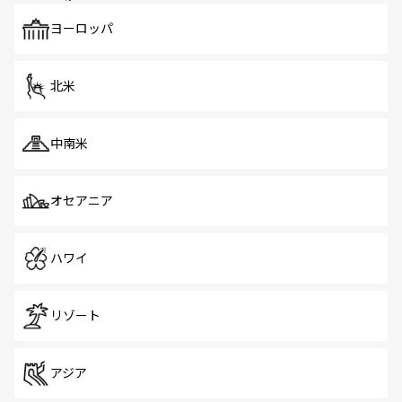
も、旅行者にとっては魅力的なポイント。グルメも豊富
で、ホーカーズは地元の風情を楽しめる外せないスポット
ヨーロッパ
だ。訪れる人を飽きさせないシンガポールで、多様な魅力
を体感しよう。 なお、新着のシンガポール情報は
コンテン
ツ一覧
を参照してほしい。
北米
中南米
オセアニア
ハワイ
リゾート
アジア