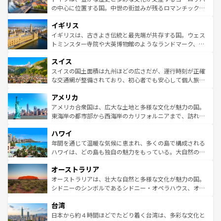
ンテンツ一覧
を参照してほしい。
から魅了する。また、フランスは美食の国としても知ら
の中心に位置する国。中世の街並みが残るロマンチック街
れ、フランス料理はユネスコ無形文化遺産にも登録されて
道から、未来を先取りするようなモダンな都市まで多様な
イギリス
いる。シャンパンの発祥地であるランス、プロヴァンスの
顔を持つこの国は、どこを歩いても飽きることがない。ベ
香り高いラベンダー畑など、多彩な楽しみ方が可能だ。さ
ルリンの文化的活気、バイエルン州のアルプスの絶景、そ
イギリスは、古きよき伝統と最先端が共存する国。ウェス
らに、パリ以外の地域にも魅力が溢れており、どの街角に
してライン川沿いのワイン畑といった風景は必見。ビール
トミンスター寺院や大英博物館のようなランドマーク、歴
も豊かな歴史と文化が息づいている。パリ以外の個性あふ
とソーセージを味わいながら地元の人と過ごす楽しい時間
史ある大学都市、美しい丘陵地帯や牧歌的な風景など、エ
れる地方に足を運ぶとそれぞれで全く異なる文化を体験で
スイス
は、お酒好きな人にはぜひ体験してほしい。 なお、新着の
リアごとに異なる魅力がある。また、優雅なアフタヌーン
きるだろう。 なお、新着のフランス情報は
コンテンツ一覧
ドイツ情報は
コンテンツ一覧
を参照してほしい。
ティー、ビール好きにはたまらない英国パブ、サッカー観
スイスの国土面積は九州ほどの広さだが、運行時刻が正確
を参照してほしい。
戦など、本場だからこそできる体験も豊富。イギリスを旅
な交通網が整備されており、初心者でも安心して個人旅行
して楽しみつくそう。 なお、新着のイギリス情報は
コンテ
を楽しめる。日本同様に時刻表どおりの旅が可能だ。中世
アメリカ
ンツ一覧
を参照してほしい。
の建物がそのまま残る町や、スイスならではのユニークな
博物館もあり、アルプス観光だけでなく町歩きも満喫する
アメリカ合衆国は、広大な土地と多様な文化が魅力の国。
ことができる。国民の所得が高いため物価も高いが、旅行
東海岸の都市部から西海岸のカリフォルニアまで、訪れる
者向けの交通パス提供のサービスもあり、うまく活用すれ
場所ごとに異なる風景と体験が待っている。ニューヨーク
ハワイ
ば市内交通費無料で観光を楽しむこともできる。 なお、新
のような巨大都市は、観光、ショッピング、エンターテイ
着のスイス情報は
コンテンツ一覧
を参照してほしい。
ンメントが詰まった刺激的なスポットだ。一方、アメリカ
年間を通じて温暖な気候に恵まれ、多くの島で構成される
西部には大自然が広がり、グランドキャニオンやイエロー
ハワイは、どの島も独自の魅力をもっている。大自然の神
ストーン国立公園といった絶景が堪能できる。さらに、南
秘を感じたいなら、火山が生み出した壮大な景観を誇るハ
オーストラリア
部のニューオーリンズでは、音楽と美食が融合した独特の
ワイ島は見逃せない。また、定番の観光地といえばオアフ
文化が魅力。旅行者はアメリカの各地域で異なる魅力を楽
島だが、静かな自然を求めるならマウイ島やカウアイ島が
オーストラリアは、壮大な自然と多様な文化が魅力の国。
しみながら、その多様性と豊かな歴史を感じることができ
おすすめ。エメラルドグリーンに輝く海をはじめ、豊かな
シドニーのシンボルであるシドニー・オペラハウス、オー
るだろう。車でのロードトリップや列車の旅も、アメリカ
文化や歴史が息づいている。「アロハスピリット」と呼ば
ストラリア東海岸北部に広がる大サンゴ礁地帯グレートバ
ならではの贅沢な旅のスタイルだ。 なお、新着のアメリカ
台湾
れるおもてなしの心で訪れる人々を迎えてくれるハワイの
リアリーフや大陸中央部にそびえるウルル（エアーズロッ
情報は
コンテンツ一覧
を参照してほしい。
人々、おいしいローカルフードやハワイアンミュージッ
ク）、タスマニアの美しい原生林やケアンズの熱帯雨林な
日本から約４時間ほどでたどり着く台湾は、多彩な文化と