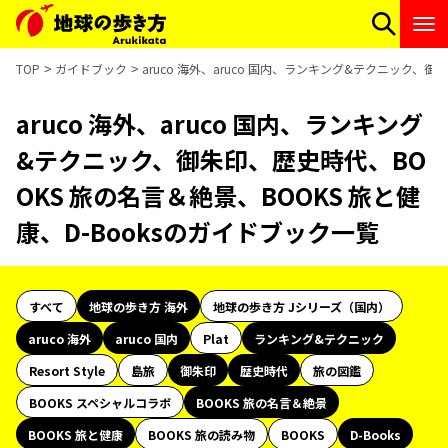
TOP
ガイドブック
aruco 海外、aruco 国内、ランキング&テクニック、御
aruco 海外、aruco 国内、ランキング
&テクニック、御朱印、歴史時代、BO
OKS 旅の名言＆絶景、BOOKS 旅と健
康、D-Booksのガイドブック一覧
すべて
地球の歩き方 海外
地球の歩き方 Jシリーズ（国内）
aruco 海外
aruco 国内
Plat
ランキング&テクニック
Resort Style
島旅
御朱印
歴史時代
旅の図鑑
BOOKS スペシャルコラボ
BOOKS 旅の名言＆絶景
BOOKS 旅と健康
BOOKS 旅の読み物
BOOKS
D-Books