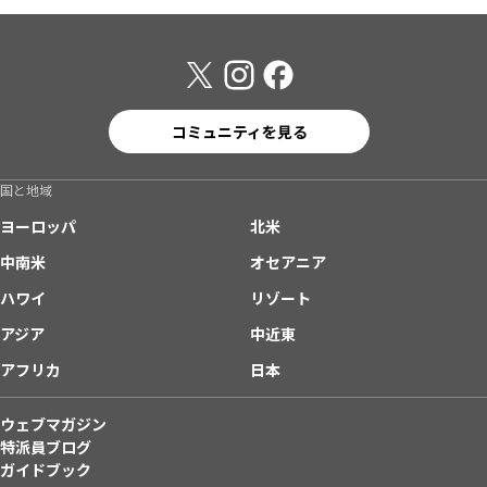
コミュニティを見る
国と地域
ヨーロッパ
北米
中南米
オセアニア
ハワイ
リゾート
アジア
中近東
アフリカ
日本
ウェブマガジン
特派員ブログ
ガイドブック