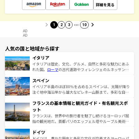
詳細を見る
…
1
2
3
10
AD
AD
人気の国と地域から探す
イタリア
イタリアは歴史、文化、グルメ、自然と多彩な魅力にあふ
れた国。
ローマ
の古代遺跡やフィレンツェのルネッサンス
美術、ヴェネツィアの運河など、歴史あるスポットはもち
スペイン
ろん、トスカーナの美しい田園風景やアマルフィ海岸の絶
景など、自然景観も見逃せない。観光の合間には、本場の
イベリア半島のほぼ80％を占めるスペインは、太陽が降り
ピザやパスタなど、絶品のイタリア料理を堪能することも
注ぐ地中海沿岸から雄大なピレネー山脈まで、多彩な自然
できる。朝目覚めてから夜眠るまで、すべての瞬間を楽し
と文化が詰まったヨーロッパ屈指の旅行先だ。多様な地域
フランスの基本情報と観光ガイド・有名観光スポ
ませてくれるイタリアで、忘れられない旅をしてみよう！
文化が根付くこの国では、情熱的なフラメンコ、熱気あふ
なお、新着のイタリア情報は
コンテンツ一覧
を参照してほ
れる闘牛、そして美味しいタパスが生活の一部となってい
ット
しい。
る。首都マドリードの洗練された雰囲気や、バルセロナの
フランスは、世界中の旅行者を魅了し続けるヨーロッパ屈
アートに溢れた街角から、地方では古代ローマ遺跡や中世
指の観光地だ。首都パリのエッフェル塔やルーブル美術館
の城塞都市、穏やかなビーチリゾートまで多彩な表情を見
といった象徴的なスポットから、田舎町の古風な美しさま
せる。地方によって風土や気候が異なるスペインはその個
ドイツ
で、幅広い魅力が詰まっている。華麗な宮殿、歴史的な大
性で訪れる人を魅了する。 なお、新着のスペイン情報は
コ
聖堂、美しいビーチ、そして豊かな自然が、訪れる者を心
ドイツは、豊かな歴史と多彩な文化が交差するヨーロッパ