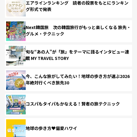
エアラインランキング 読者の投票をもとにランキン
グ形式で発表
Next韓国旅 次の韓国旅行がもっと楽しくなる 旅先・
グルメ・テクニック
旬な“あの人”が「旅」をテーマに語るインタビュー連
載 MY TRAVEL STORY
今、こんな旅がしてみたい！地球の歩き方が選ぶ2026
年絶対行くべき旅先30
コスパもタイパもかなえる！賢者の旅テクニック
地球の歩き方♥偏愛ハワイ