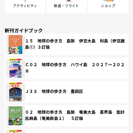
アクティビティ
鉄道・フライト
ショップ
新刊ガイドブック
１５ 地球の歩き方 島旅 伊豆大島 利島（伊豆諸
島①）３訂版
Ｃ０２ 地球の歩き方 ハワイ島 ２０２７～２０２
８
Ｊ３３ 地球の歩き方 墨田区
０２ 地球の歩き方 島旅 奄美大島 喜界島 加計
呂麻島（奄美群島１） ５訂版