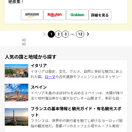
絶景集！
詳細を見る
…
1
2
3
12
AD
AD
人気の国と地域から探す
イタリア
イタリアは歴史、文化、グルメ、自然と多彩な魅力にあふ
れた国。
ローマ
の古代遺跡やフィレンツェのルネッサンス
美術、ヴェネツィアの運河など、歴史あるスポットはもち
スペイン
ろん、トスカーナの美しい田園風景やアマルフィ海岸の絶
景など、自然景観も見逃せない。観光の合間には、本場の
イベリア半島のほぼ80％を占めるスペインは、太陽が降り
ピザやパスタなど、絶品のイタリア料理を堪能することも
注ぐ地中海沿岸から雄大なピレネー山脈まで、多彩な自然
できる。朝目覚めてから夜眠るまで、すべての瞬間を楽し
と文化が詰まったヨーロッパ屈指の旅行先だ。多様な地域
フランスの基本情報と観光ガイド・有名観光スポ
ませてくれるイタリアで、忘れられない旅をしてみよう！
文化が根付くこの国では、情熱的なフラメンコ、熱気あふ
なお、新着のイタリア情報は
コンテンツ一覧
を参照してほ
れる闘牛、そして美味しいタパスが生活の一部となってい
ット
しい。
る。首都マドリードの洗練された雰囲気や、バルセロナの
フランスは、世界中の旅行者を魅了し続けるヨーロッパ屈
アートに溢れた街角から、地方では古代ローマ遺跡や中世
指の観光地だ。首都パリのエッフェル塔やルーブル美術館
の城塞都市、穏やかなビーチリゾートまで多彩な表情を見
といった象徴的なスポットから、田舎町の古風な美しさま