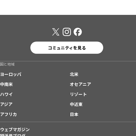
コミュニティを見る
国と地域
ヨーロッパ
北米
中南米
オセアニア
ハワイ
リゾート
アジア
中近東
アフリカ
日本
ウェブマガジン
特派員ブログ