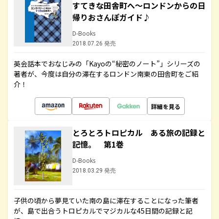
すてきな田舎町へ～ロンドンからの日
帰りおさんぽガイド♪
D-Books
2018.07.26 発売
英会話本でおなじみの「Kayoの“秘密のノート”」シリーズの
著者が、今度は自分の滞在するロンドン南東の田舎町をご紹
介！
詳細を見る
とろとろトロピカル ある旅の記録と
記憶。 第1巻
D-Books
2018.03.29 発売
子供の頃から夢見ていた南の島に滞在することになった筆者
が、島で出合うトロピカルでマジカルな45日間の記録と記