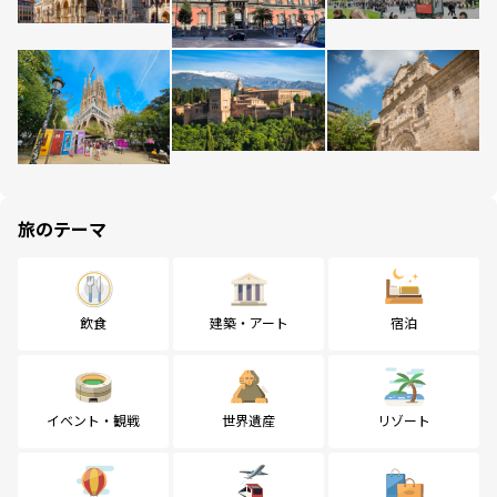
旅のテーマ
飲食
建築・アート
宿泊
イベント・観戦
世界遺産
リゾート