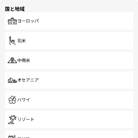
の多様性あふれるカラフルな町は、どこを歩いても新しい
国と地域
発見がある。さらに、治安のよさや充実した公共交通機関
も、旅行者にとっては魅力的なポイント。グルメも豊富
で、ホーカーズは地元の風情を楽しめる外せないスポット
ヨーロッパ
だ。訪れる人を飽きさせないシンガポールで、多様な魅力
を体感しよう。 なお、新着のシンガポール情報は
コンテン
ツ一覧
を参照してほしい。
北米
中南米
オセアニア
ハワイ
リゾート