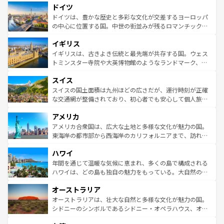
せる。地方によって風土や気候が異なるスペインはその個
ドイツ
で、幅広い魅力が詰まっている。華麗な宮殿、歴史的な大
性で訪れる人を魅了する。 なお、新着のスペイン情報は
コ
聖堂、美しいビーチ、そして豊かな自然が、訪れる者を心
ドイツは、豊かな歴史と多彩な文化が交差するヨーロッパ
ンテンツ一覧
を参照してほしい。
から魅了する。また、フランスは美食の国としても知ら
の中心に位置する国。中世の街並みが残るロマンチック街
れ、フランス料理はユネスコ無形文化遺産にも登録されて
道から、未来を先取りするようなモダンな都市まで多様な
イギリス
いる。シャンパンの発祥地であるランス、プロヴァンスの
顔を持つこの国は、どこを歩いても飽きることがない。ベ
香り高いラベンダー畑など、多彩な楽しみ方が可能だ。さ
ルリンの文化的活気、バイエルン州のアルプスの絶景、そ
イギリスは、古きよき伝統と最先端が共存する国。ウェス
らに、パリ以外の地域にも魅力が溢れており、どの街角に
してライン川沿いのワイン畑といった風景は必見。ビール
トミンスター寺院や大英博物館のようなランドマーク、歴
も豊かな歴史と文化が息づいている。パリ以外の個性あふ
とソーセージを味わいながら地元の人と過ごす楽しい時間
史ある大学都市、美しい丘陵地帯や牧歌的な風景など、エ
れる地方に足を運ぶとそれぞれで全く異なる文化を体験で
スイス
は、お酒好きな人にはぜひ体験してほしい。 なお、新着の
リアごとに異なる魅力がある。また、優雅なアフタヌーン
きるだろう。 なお、新着のフランス情報は
コンテンツ一覧
ドイツ情報は
コンテンツ一覧
を参照してほしい。
ティー、ビール好きにはたまらない英国パブ、サッカー観
スイスの国土面積は九州ほどの広さだが、運行時刻が正確
を参照してほしい。
戦など、本場だからこそできる体験も豊富。イギリスを旅
な交通網が整備されており、初心者でも安心して個人旅行
して楽しみつくそう。 なお、新着のイギリス情報は
コンテ
を楽しめる。日本同様に時刻表どおりの旅が可能だ。中世
アメリカ
ンツ一覧
を参照してほしい。
の建物がそのまま残る町や、スイスならではのユニークな
博物館もあり、アルプス観光だけでなく町歩きも満喫する
アメリカ合衆国は、広大な土地と多様な文化が魅力の国。
ことができる。国民の所得が高いため物価も高いが、旅行
東海岸の都市部から西海岸のカリフォルニアまで、訪れる
者向けの交通パス提供のサービスもあり、うまく活用すれ
場所ごとに異なる風景と体験が待っている。ニューヨーク
ハワイ
ば市内交通費無料で観光を楽しむこともできる。 なお、新
のような巨大都市は、観光、ショッピング、エンターテイ
着のスイス情報は
コンテンツ一覧
を参照してほしい。
ンメントが詰まった刺激的なスポットだ。一方、アメリカ
年間を通じて温暖な気候に恵まれ、多くの島で構成される
西部には大自然が広がり、グランドキャニオンやイエロー
ハワイは、どの島も独自の魅力をもっている。大自然の神
ストーン国立公園といった絶景が堪能できる。さらに、南
秘を感じたいなら、火山が生み出した壮大な景観を誇るハ
オーストラリア
部のニューオーリンズでは、音楽と美食が融合した独特の
ワイ島は見逃せない。また、定番の観光地といえばオアフ
文化が魅力。旅行者はアメリカの各地域で異なる魅力を楽
島だが、静かな自然を求めるならマウイ島やカウアイ島が
オーストラリアは、壮大な自然と多様な文化が魅力の国。
しみながら、その多様性と豊かな歴史を感じることができ
おすすめ。エメラルドグリーンに輝く海をはじめ、豊かな
シドニーのシンボルであるシドニー・オペラハウス、オー
るだろう。車でのロードトリップや列車の旅も、アメリカ
文化や歴史が息づいている。「アロハスピリット」と呼ば
ストラリア東海岸北部に広がる大サンゴ礁地帯グレートバ