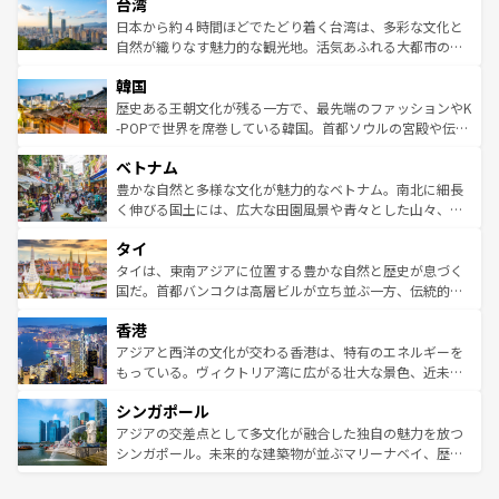
ならではの贅沢な旅のスタイルだ。 なお、新着のアメリカ
台湾
れるおもてなしの心で訪れる人々を迎えてくれるハワイの
リアリーフや大陸中央部にそびえるウルル（エアーズロッ
情報は
コンテンツ一覧
を参照してほしい。
人々、おいしいローカルフードやハワイアンミュージッ
ク）、タスマニアの美しい原生林やケアンズの熱帯雨林な
日本から約４時間ほどでたどり着く台湾は、多彩な文化と
ク、伝統的なフラダンスなど、すべてがハワイの魅力を彩
ど、見どころがたくさん。また、カフェやワイン、オージ
自然が織りなす魅力的な観光地。活気あふれる大都市の台
っている。訪れるたびに新しい発見と感動が待っているハ
ービーフなどの食文化も豊かで、美味しいものであふれて
北やノスタルジックな町並みが人気な九份（ジォウフェ
ワイを、存分に味わってほしい。 なお、新着のハワイ情報
韓国
いる。アクティビティも充実しており、サーフィンやダイ
ン）、静ひつな山岳地帯である台湾東部など、都市の喧騒
は
コンテンツ一覧
を参照してほしい。
ビング、ハイキングなど、アウトドア好きにはたまらな
と山間の静けさが共存しており、訪れる人に新しい発見と
歴史ある王朝文化が残る一方で、最先端のファッションやK
い。オーストラリアの多彩な魅力を存分に味わいつくそ
驚きをもたらしてくれる。また、奥深い台湾の食文化も魅
-POPで世界を席巻している韓国。首都ソウルの宮殿や伝統
う。 なお、新着のオーストラリア情報は
コンテンツ一覧
を
力で、夜市などの屋台グルメから高級料理、ヘルシーで美
家屋が並ぶエリアでは韓国の歴史と文化に浸ることがで
参照してほしい。
ベトナム
容にもいいと評判のスイーツなど、バラエティ豊かな料理
き、地方に足を延ばせば四季折々の自然美を楽しむことが
が味わえる。 なお、新着の台湾情報は
コンテンツ一覧
を参
できる。そして、キムチや焼肉、絶品のストリートフード
豊かな自然と多様な文化が魅力的なベトナム。南北に細長
照してほしい。
まで、さまざまな韓国料理が待っている。夜には、韓国な
く伸びる国土には、広大な田園風景や青々とした山々、世
らではのナイトライフも堪能できる。あたたかいホスピタ
界遺産に登録された壮大な自然景観が点在し、都市部では
タイ
リティに包まれながら、韓国の多彩な魅力を心ゆくまで味
急速な発展と共に伝統が息づく。ハノイの古い町並みやホ
わってみてほしい。 なお、新着の韓国情報は
コンテンツ一
ーチミン市のフランス統治時代の建物も、独特の雰囲気を
タイは、東南アジアに位置する豊かな自然と歴史が息づく
覧
を参照してほしい。
醸し出している。また、バラエティの豊かさとおいしさで
国だ。首都バンコクは高層ビルが立ち並ぶ一方、伝統的な
世界中の食通を魅了してやまないベトナム料理も魅力のひ
寺院や市場がいたるところに点在し、古きよき文化と現代
香港
とつ。フォーやバインミー、ベトナムコーヒーなどは、ぜ
の活気が交差している。北部ではチェンマイなどの山岳地
ひ現地で味わいたい。どの地域を訪れてもあたたかい人々
帯で自然と触れ合い、南部ではプーケットやクラビの美し
アジアと西洋の文化が交わる香港は、特有のエネルギーを
が旅行者を迎えてくれるので、きっと忘れられない旅にな
いビーチでリゾート気分を楽しむことができる。タイ料理
もっている。ヴィクトリア湾に広がる壮大な景色、近未来
るはずだ。 なお、新着のベトナム情報は
コンテンツ一覧
を
は世界的に有名で、屋台から高級レストランまで味覚を刺
的なアートスポット、そして歴史と現代が融合した町並
参照してほしい。
シンガポール
激する。気候は一年中温暖で、どの季節にも異なる楽しみ
み、どこを訪れても感動するはず。観光スポットが密集し
が待っている。親しみやすいタイの人々、仏教を中心とし
ており、効率よく見どころを回れるのも魅力。息をのむよ
アジアの交差点として多文化が融合した独自の魅力を放つ
た文化、そして多様な観光資源が、訪れる旅人を魅了し続
うな絶景から文化的な体験まで、香港を存分に楽しみ尽く
シンガポール。未来的な建築物が並ぶマリーナベイ、歴史
ける。 なお、新着のタイ情報は
コンテンツ一覧
を参照して
そう。 なお、新着の香港情報は
コンテンツ一覧
を参照して
と伝統を感じられるエスニックタウン、多数の緑豊かな公
ほしい。
ほしい。
園や自然保護区など、自然が調和した近代的な景観と文化