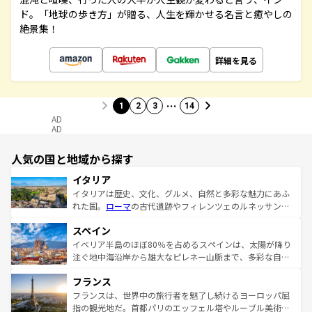
ド。「地球の歩き方」が贈る、人生を輝かせる名言と癒やしの
絶景集！
詳細を見る
…
1
2
3
14
AD
AD
人気の国と地域から探す
イタリア
イタリアは歴史、文化、グルメ、自然と多彩な魅力にあふ
れた国。
ローマ
の古代遺跡やフィレンツェのルネッサンス
美術、ヴェネツィアの運河など、歴史あるスポットはもち
スペイン
ろん、トスカーナの美しい田園風景やアマルフィ海岸の絶
景など、自然景観も見逃せない。観光の合間には、本場の
イベリア半島のほぼ80％を占めるスペインは、太陽が降り
ピザやパスタなど、絶品のイタリア料理を堪能することも
注ぐ地中海沿岸から雄大なピレネー山脈まで、多彩な自然
できる。朝目覚めてから夜眠るまで、すべての瞬間を楽し
と文化が詰まったヨーロッパ屈指の旅行先だ。多様な地域
フランス
ませてくれるイタリアで、忘れられない旅をしてみよう！
文化が根付くこの国では、情熱的なフラメンコ、熱気あふ
なお、新着のイタリア情報は
コンテンツ一覧
を参照してほ
れる闘牛、そして美味しいタパスが生活の一部となってい
フランスは、世界中の旅行者を魅了し続けるヨーロッパ屈
しい。
る。首都マドリードの洗練された雰囲気や、バルセロナの
指の観光地だ。首都パリのエッフェル塔やルーブル美術館