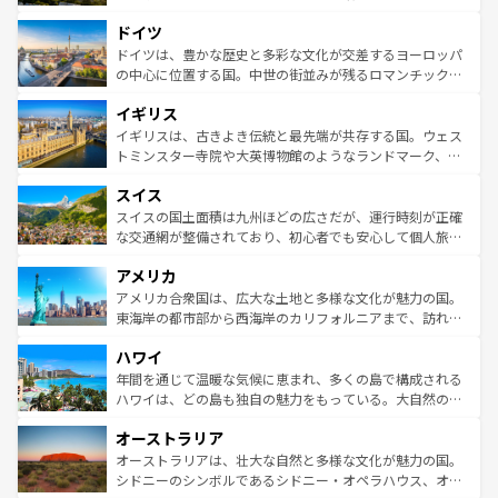
アートに溢れた街角から、地方では古代ローマ遺跡や中世
といった象徴的なスポットから、田舎町の古風な美しさま
ドイツ
の城塞都市、穏やかなビーチリゾートまで多彩な表情を見
で、幅広い魅力が詰まっている。華麗な宮殿、歴史的な大
せる。地方によって風土や気候が異なるスペインはその個
聖堂、美しいビーチ、そして豊かな自然が、訪れる者を心
ドイツは、豊かな歴史と多彩な文化が交差するヨーロッパ
性で訪れる人を魅了する。 なお、新着のスペイン情報は
コ
から魅了する。また、フランスは美食の国としても知ら
の中心に位置する国。中世の街並みが残るロマンチック街
ンテンツ一覧
を参照してほしい。
れ、フランス料理はユネスコ無形文化遺産にも登録されて
道から、未来を先取りするようなモダンな都市まで多様な
イギリス
いる。シャンパンの発祥地であるランス、プロヴァンスの
顔を持つこの国は、どこを歩いても飽きることがない。ベ
香り高いラベンダー畑など、多彩な楽しみ方が可能だ。さ
ルリンの文化的活気、バイエルン州のアルプスの絶景、そ
イギリスは、古きよき伝統と最先端が共存する国。ウェス
らに、パリ以外の地域にも魅力が溢れており、どの街角に
してライン川沿いのワイン畑といった風景は必見。ビール
トミンスター寺院や大英博物館のようなランドマーク、歴
も豊かな歴史と文化が息づいている。パリ以外の個性あふ
とソーセージを味わいながら地元の人と過ごす楽しい時間
史ある大学都市、美しい丘陵地帯や牧歌的な風景など、エ
れる地方に足を運ぶとそれぞれで全く異なる文化を体験で
スイス
は、お酒好きな人にはぜひ体験してほしい。 なお、新着の
リアごとに異なる魅力がある。また、優雅なアフタヌーン
きるだろう。 なお、新着のフランス情報は
コンテンツ一覧
ドイツ情報は
コンテンツ一覧
を参照してほしい。
ティー、ビール好きにはたまらない英国パブ、サッカー観
スイスの国土面積は九州ほどの広さだが、運行時刻が正確
を参照してほしい。
戦など、本場だからこそできる体験も豊富。イギリスを旅
な交通網が整備されており、初心者でも安心して個人旅行
して楽しみつくそう。 なお、新着のイギリス情報は
コンテ
を楽しめる。日本同様に時刻表どおりの旅が可能だ。中世
アメリカ
ンツ一覧
を参照してほしい。
の建物がそのまま残る町や、スイスならではのユニークな
博物館もあり、アルプス観光だけでなく町歩きも満喫する
アメリカ合衆国は、広大な土地と多様な文化が魅力の国。
ことができる。国民の所得が高いため物価も高いが、旅行
東海岸の都市部から西海岸のカリフォルニアまで、訪れる
者向けの交通パス提供のサービスもあり、うまく活用すれ
場所ごとに異なる風景と体験が待っている。ニューヨーク
ハワイ
ば市内交通費無料で観光を楽しむこともできる。 なお、新
のような巨大都市は、観光、ショッピング、エンターテイ
着のスイス情報は
コンテンツ一覧
を参照してほしい。
ンメントが詰まった刺激的なスポットだ。一方、アメリカ
年間を通じて温暖な気候に恵まれ、多くの島で構成される
西部には大自然が広がり、グランドキャニオンやイエロー
ハワイは、どの島も独自の魅力をもっている。大自然の神
ストーン国立公園といった絶景が堪能できる。さらに、南
秘を感じたいなら、火山が生み出した壮大な景観を誇るハ
オーストラリア
部のニューオーリンズでは、音楽と美食が融合した独特の
ワイ島は見逃せない。また、定番の観光地といえばオアフ
文化が魅力。旅行者はアメリカの各地域で異なる魅力を楽
島だが、静かな自然を求めるならマウイ島やカウアイ島が
オーストラリアは、壮大な自然と多様な文化が魅力の国。
しみながら、その多様性と豊かな歴史を感じることができ
おすすめ。エメラルドグリーンに輝く海をはじめ、豊かな
シドニーのシンボルであるシドニー・オペラハウス、オー
るだろう。車でのロードトリップや列車の旅も、アメリカ