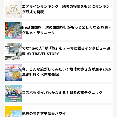
エアラインランキング 読者の投票をもとにランキン
グ形式で発表
Next韓国旅 次の韓国旅行がもっと楽しくなる 旅先・
グルメ・テクニック
旬な“あの人”が「旅」をテーマに語るインタビュー連
載 MY TRAVEL STORY
今、こんな旅がしてみたい！地球の歩き方が選ぶ2026
年絶対行くべき旅先30
コスパもタイパもかなえる！賢者の旅テクニック
地球の歩き方♥偏愛ハワイ