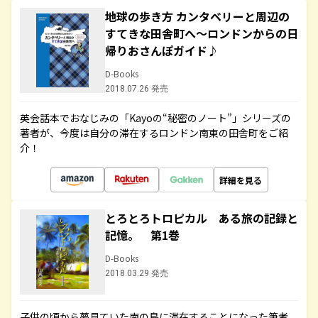
地球の歩き方 カンタベリーと周辺の
すてきな田舎町へ～ロンドンからの日
帰りおさんぽガイド♪
D-Books
2018.07.26 発売
英会話本でおなじみの「Kayoの“秘密のノート”」シリーズの
著者が、今度は自分の滞在するロンドン南東の田舎町をご紹
介！
詳細を見る
とろとろトロピカル ある旅の記録と
記憶。 第1巻
D-Books
2018.03.29 発売
子供の頃から夢見ていた南の島に滞在することになった筆者