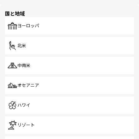
ほしい。
ほしい。
園や自然保護区など、自然が調和した近代的な景観と文化
の多様性あふれるカラフルな町は、どこを歩いても新しい
国と地域
発見がある。さらに、治安のよさや充実した公共交通機関
も、旅行者にとっては魅力的なポイント。グルメも豊富
で、ホーカーズは地元の風情を楽しめる外せないスポット
ヨーロッパ
だ。訪れる人を飽きさせないシンガポールで、多様な魅力
を体感しよう。 なお、新着のシンガポール情報は
コンテン
ツ一覧
を参照してほしい。
北米
中南米
オセアニア
ハワイ
リゾート