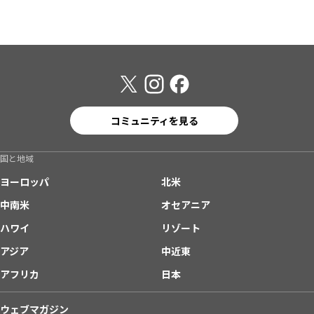
コミュニティを見る
国と地域
ヨーロッパ
北米
中南米
オセアニア
ハワイ
リゾート
アジア
中近東
アフリカ
日本
ウェブマガジン