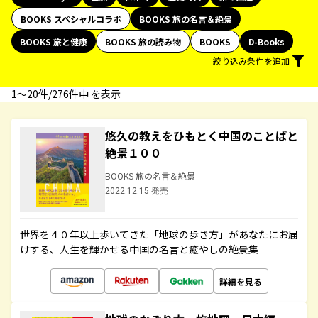
BOOKS スペシャルコラボ
BOOKS 旅の名言＆絶景
BOOKS 旅と健康
BOOKS 旅の読み物
BOOKS
D-Books
絞り込み条件を追加
1〜20件/276件中 を表示
悠久の教えをひもとく中国のことばと
絶景１００
BOOKS 旅の名言＆絶景
2022.12.15 発売
世界を４０年以上歩いてきた「地球の歩き方」があなたにお届
けする、人生を輝かせる中国の名言と癒やしの絶景集
詳細を見る