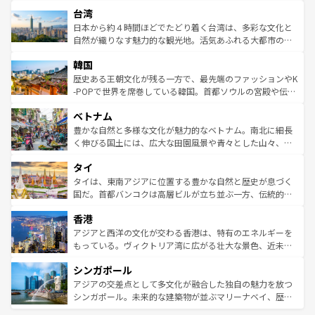
文化や歴史が息づいている。「アロハスピリット」と呼ば
ストラリア東海岸北部に広がる大サンゴ礁地帯グレートバ
ならではの贅沢な旅のスタイルだ。 なお、新着のアメリカ
台湾
れるおもてなしの心で訪れる人々を迎えてくれるハワイの
リアリーフや大陸中央部にそびえるウルル（エアーズロッ
情報は
コンテンツ一覧
を参照してほしい。
人々、おいしいローカルフードやハワイアンミュージッ
ク）、タスマニアの美しい原生林やケアンズの熱帯雨林な
日本から約４時間ほどでたどり着く台湾は、多彩な文化と
ク、伝統的なフラダンスなど、すべてがハワイの魅力を彩
ど、見どころがたくさん。また、カフェやワイン、オージ
自然が織りなす魅力的な観光地。活気あふれる大都市の台
っている。訪れるたびに新しい発見と感動が待っているハ
ービーフなどの食文化も豊かで、美味しいものであふれて
北やノスタルジックな町並みが人気な九份（ジォウフェ
ワイを、存分に味わってほしい。 なお、新着のハワイ情報
韓国
いる。アクティビティも充実しており、サーフィンやダイ
ン）、静ひつな山岳地帯である台湾東部など、都市の喧騒
は
コンテンツ一覧
を参照してほしい。
ビング、ハイキングなど、アウトドア好きにはたまらな
と山間の静けさが共存しており、訪れる人に新しい発見と
歴史ある王朝文化が残る一方で、最先端のファッションやK
い。オーストラリアの多彩な魅力を存分に味わいつくそ
驚きをもたらしてくれる。また、奥深い台湾の食文化も魅
-POPで世界を席巻している韓国。首都ソウルの宮殿や伝統
う。 なお、新着のオーストラリア情報は
コンテンツ一覧
を
力で、夜市などの屋台グルメから高級料理、ヘルシーで美
家屋が並ぶエリアでは韓国の歴史と文化に浸ることがで
参照してほしい。
ベトナム
容にもいいと評判のスイーツなど、バラエティ豊かな料理
き、地方に足を延ばせば四季折々の自然美を楽しむことが
が味わえる。 なお、新着の台湾情報は
コンテンツ一覧
を参
できる。そして、キムチや焼肉、絶品のストリートフード
豊かな自然と多様な文化が魅力的なベトナム。南北に細長
照してほしい。
まで、さまざまな韓国料理が待っている。夜には、韓国な
く伸びる国土には、広大な田園風景や青々とした山々、世
らではのナイトライフも堪能できる。あたたかいホスピタ
界遺産に登録された壮大な自然景観が点在し、都市部では
タイ
リティに包まれながら、韓国の多彩な魅力を心ゆくまで味
急速な発展と共に伝統が息づく。ハノイの古い町並みやホ
わってみてほしい。 なお、新着の韓国情報は
コンテンツ一
ーチミン市のフランス統治時代の建物も、独特の雰囲気を
タイは、東南アジアに位置する豊かな自然と歴史が息づく
覧
を参照してほしい。
醸し出している。また、バラエティの豊かさとおいしさで
国だ。首都バンコクは高層ビルが立ち並ぶ一方、伝統的な
世界中の食通を魅了してやまないベトナム料理も魅力のひ
寺院や市場がいたるところに点在し、古きよき文化と現代
香港
とつ。フォーやバインミー、ベトナムコーヒーなどは、ぜ
の活気が交差している。北部ではチェンマイなどの山岳地
ひ現地で味わいたい。どの地域を訪れてもあたたかい人々
帯で自然と触れ合い、南部ではプーケットやクラビの美し
アジアと西洋の文化が交わる香港は、特有のエネルギーを
が旅行者を迎えてくれるので、きっと忘れられない旅にな
いビーチでリゾート気分を楽しむことができる。タイ料理
もっている。ヴィクトリア湾に広がる壮大な景色、近未来
るはずだ。 なお、新着のベトナム情報は
コンテンツ一覧
を
は世界的に有名で、屋台から高級レストランまで味覚を刺
的なアートスポット、そして歴史と現代が融合した町並
参照してほしい。
シンガポール
激する。気候は一年中温暖で、どの季節にも異なる楽しみ
み、どこを訪れても感動するはず。観光スポットが密集し
が待っている。親しみやすいタイの人々、仏教を中心とし
ており、効率よく見どころを回れるのも魅力。息をのむよ
アジアの交差点として多文化が融合した独自の魅力を放つ
た文化、そして多様な観光資源が、訪れる旅人を魅了し続
うな絶景から文化的な体験まで、香港を存分に楽しみ尽く
シンガポール。未来的な建築物が並ぶマリーナベイ、歴史
ける。 なお、新着のタイ情報は
コンテンツ一覧
を参照して
そう。 なお、新着の香港情報は
コンテンツ一覧
を参照して
と伝統を感じられるエスニックタウン、多数の緑豊かな公