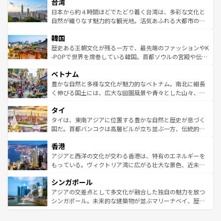
ならではの贅沢な旅のスタイルだ。 なお、新着のアメリカ
台湾
れるおもてなしの心で訪れる人々を迎えてくれるハワイの
リアリーフや大陸中央部にそびえるウルル（エアーズロッ
情報は
コンテンツ一覧
を参照してほしい。
人々、おいしいローカルフードやハワイアンミュージッ
ク）、タスマニアの美しい原生林やケアンズの熱帯雨林な
日本から約４時間ほどでたどり着く台湾は、多彩な文化と
ク、伝統的なフラダンスなど、すべてがハワイの魅力を彩
ど、見どころがたくさん。また、カフェやワイン、オージ
自然が織りなす魅力的な観光地。活気あふれる大都市の台
っている。訪れるたびに新しい発見と感動が待っているハ
ービーフなどの食文化も豊かで、美味しいものであふれて
北やノスタルジックな町並みが人気な九份（ジォウフェ
ワイを、存分に味わってほしい。 なお、新着のハワイ情報
韓国
いる。アクティビティも充実しており、サーフィンやダイ
ン）、静ひつな山岳地帯である台湾東部など、都市の喧騒
は
コンテンツ一覧
を参照してほしい。
ビング、ハイキングなど、アウトドア好きにはたまらな
と山間の静けさが共存しており、訪れる人に新しい発見と
歴史ある王朝文化が残る一方で、最先端のファッションやK
い。オーストラリアの多彩な魅力を存分に味わいつくそ
驚きをもたらしてくれる。また、奥深い台湾の食文化も魅
-POPで世界を席巻している韓国。首都ソウルの宮殿や伝統
う。 なお、新着のオーストラリア情報は
コンテンツ一覧
を
力で、夜市などの屋台グルメから高級料理、ヘルシーで美
家屋が並ぶエリアでは韓国の歴史と文化に浸ることがで
参照してほしい。
ベトナム
容にもいいと評判のスイーツなど、バラエティ豊かな料理
き、地方に足を延ばせば四季折々の自然美を楽しむことが
が味わえる。 なお、新着の台湾情報は
コンテンツ一覧
を参
できる。そして、キムチや焼肉、絶品のストリートフード
豊かな自然と多様な文化が魅力的なベトナム。南北に細長
照してほしい。
まで、さまざまな韓国料理が待っている。夜には、韓国な
く伸びる国土には、広大な田園風景や青々とした山々、世
らではのナイトライフも堪能できる。あたたかいホスピタ
界遺産に登録された壮大な自然景観が点在し、都市部では
タイ
リティに包まれながら、韓国の多彩な魅力を心ゆくまで味
急速な発展と共に伝統が息づく。ハノイの古い町並みやホ
わってみてほしい。 なお、新着の韓国情報は
コンテンツ一
ーチミン市のフランス統治時代の建物も、独特の雰囲気を
タイは、東南アジアに位置する豊かな自然と歴史が息づく
覧
を参照してほしい。
醸し出している。また、バラエティの豊かさとおいしさで
国だ。首都バンコクは高層ビルが立ち並ぶ一方、伝統的な
世界中の食通を魅了してやまないベトナム料理も魅力のひ
寺院や市場がいたるところに点在し、古きよき文化と現代
香港
とつ。フォーやバインミー、ベトナムコーヒーなどは、ぜ
の活気が交差している。北部ではチェンマイなどの山岳地
ひ現地で味わいたい。どの地域を訪れてもあたたかい人々
帯で自然と触れ合い、南部ではプーケットやクラビの美し
アジアと西洋の文化が交わる香港は、特有のエネルギーを
が旅行者を迎えてくれるので、きっと忘れられない旅にな
いビーチでリゾート気分を楽しむことができる。タイ料理
もっている。ヴィクトリア湾に広がる壮大な景色、近未来
るはずだ。 なお、新着のベトナム情報は
コンテンツ一覧
を
は世界的に有名で、屋台から高級レストランまで味覚を刺
的なアートスポット、そして歴史と現代が融合した町並
参照してほしい。
シンガポール
激する。気候は一年中温暖で、どの季節にも異なる楽しみ
み、どこを訪れても感動するはず。観光スポットが密集し
が待っている。親しみやすいタイの人々、仏教を中心とし
ており、効率よく見どころを回れるのも魅力。息をのむよ
アジアの交差点として多文化が融合した独自の魅力を放つ
た文化、そして多様な観光資源が、訪れる旅人を魅了し続
うな絶景から文化的な体験まで、香港を存分に楽しみ尽く
シンガポール。未来的な建築物が並ぶマリーナベイ、歴史
ける。 なお、新着のタイ情報は
コンテンツ一覧
を参照して
そう。 なお、新着の香港情報は
コンテンツ一覧
を参照して
と伝統を感じられるエスニックタウン、多数の緑豊かな公
ほしい。
ほしい。
園や自然保護区など、自然が調和した近代的な景観と文化