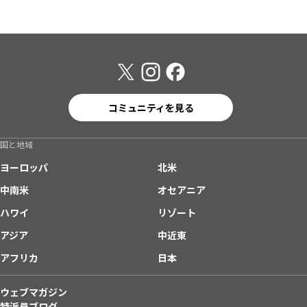
コミュニティを見る
国と地域
ヨーロッパ
北米
中南米
オセアニア
ハワイ
リゾート
アジア
中近東
アフリカ
日本
ウェブマガジン
特派員ブログ