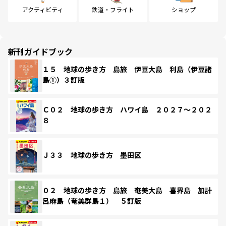
アクティビティ
鉄道・フライト
ショップ
新刊ガイドブック
１５ 地球の歩き方 島旅 伊豆大島 利島（伊豆諸
島①）３訂版
Ｃ０２ 地球の歩き方 ハワイ島 ２０２７～２０２
８
Ｊ３３ 地球の歩き方 墨田区
０２ 地球の歩き方 島旅 奄美大島 喜界島 加計
呂麻島（奄美群島１） ５訂版