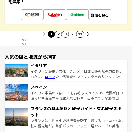
絶景集！
詳細を見る
…
1
2
3
11
AD
AD
人気の国と地域から探す
イタリア
イタリアは歴史、文化、グルメ、自然と多彩な魅力にあふ
れた国。
ローマ
の古代遺跡やフィレンツェのルネッサンス
美術、ヴェネツィアの運河など、歴史あるスポットはもち
スペイン
ろん、トスカーナの美しい田園風景やアマルフィ海岸の絶
景など、自然景観も見逃せない。観光の合間には、本場の
イベリア半島のほぼ80％を占めるスペインは、太陽が降り
ピザやパスタなど、絶品のイタリア料理を堪能することも
注ぐ地中海沿岸から雄大なピレネー山脈まで、多彩な自然
できる。朝目覚めてから夜眠るまで、すべての瞬間を楽し
と文化が詰まったヨーロッパ屈指の旅行先だ。多様な地域
フランスの基本情報と観光ガイド・有名観光スポ
ませてくれるイタリアで、忘れられない旅をしてみよう！
文化が根付くこの国では、情熱的なフラメンコ、熱気あふ
なお、新着のイタリア情報は
コンテンツ一覧
を参照してほ
れる闘牛、そして美味しいタパスが生活の一部となってい
ット
しい。
る。首都マドリードの洗練された雰囲気や、バルセロナの
フランスは、世界中の旅行者を魅了し続けるヨーロッパ屈
アートに溢れた街角から、地方では古代ローマ遺跡や中世
指の観光地だ。首都パリのエッフェル塔やルーブル美術館
の城塞都市、穏やかなビーチリゾートまで多彩な表情を見
といった象徴的なスポットから、田舎町の古風な美しさま