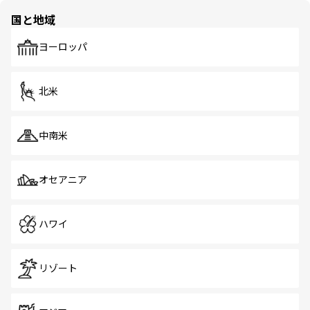
の多様性あふれるカラフルな町は、どこを歩いても新しい
国と地域
発見がある。さらに、治安のよさや充実した公共交通機関
も、旅行者にとっては魅力的なポイント。グルメも豊富
で、ホーカーズは地元の風情を楽しめる外せないスポット
ヨーロッパ
だ。訪れる人を飽きさせないシンガポールで、多様な魅力
を体感しよう。 なお、新着のシンガポール情報は
コンテン
ツ一覧
を参照してほしい。
北米
中南米
オセアニア
ハワイ
リゾート