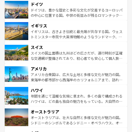
せる。地方によって風土や気候が異なるスペインはその個
ドイツ
で、幅広い魅力が詰まっている。華麗な宮殿、歴史的な大
性で訪れる人を魅了する。 なお、新着のスペイン情報は
コ
聖堂、美しいビーチ、そして豊かな自然が、訪れる者を心
ドイツは、豊かな歴史と多彩な文化が交差するヨーロッパ
ンテンツ一覧
を参照してほしい。
から魅了する。また、フランスは美食の国としても知ら
の中心に位置する国。中世の街並みが残るロマンチック街
れ、フランス料理はユネスコ無形文化遺産にも登録されて
道から、未来を先取りするようなモダンな都市まで多様な
イギリス
いる。シャンパンの発祥地であるランス、プロヴァンスの
顔を持つこの国は、どこを歩いても飽きることがない。ベ
香り高いラベンダー畑など、多彩な楽しみ方が可能だ。さ
ルリンの文化的活気、バイエルン州のアルプスの絶景、そ
イギリスは、古きよき伝統と最先端が共存する国。ウェス
らに、パリ以外の地域にも魅力が溢れており、どの街角に
してライン川沿いのワイン畑といった風景は必見。ビール
トミンスター寺院や大英博物館のようなランドマーク、歴
も豊かな歴史と文化が息づいている。パリ以外の個性あふ
とソーセージを味わいながら地元の人と過ごす楽しい時間
史ある大学都市、美しい丘陵地帯や牧歌的な風景など、エ
れる地方に足を運ぶとそれぞれで全く異なる文化を体験で
スイス
は、お酒好きな人にはぜひ体験してほしい。 なお、新着の
リアごとに異なる魅力がある。また、優雅なアフタヌーン
きるだろう。 なお、新着のフランス情報は
コンテンツ一覧
ドイツ情報は
コンテンツ一覧
を参照してほしい。
ティー、ビール好きにはたまらない英国パブ、サッカー観
スイスの国土面積は九州ほどの広さだが、運行時刻が正確
を参照してほしい。
戦など、本場だからこそできる体験も豊富。イギリスを旅
な交通網が整備されており、初心者でも安心して個人旅行
して楽しみつくそう。 なお、新着のイギリス情報は
コンテ
を楽しめる。日本同様に時刻表どおりの旅が可能だ。中世
アメリカ
ンツ一覧
を参照してほしい。
の建物がそのまま残る町や、スイスならではのユニークな
博物館もあり、アルプス観光だけでなく町歩きも満喫する
アメリカ合衆国は、広大な土地と多様な文化が魅力の国。
ことができる。国民の所得が高いため物価も高いが、旅行
東海岸の都市部から西海岸のカリフォルニアまで、訪れる
者向けの交通パス提供のサービスもあり、うまく活用すれ
場所ごとに異なる風景と体験が待っている。ニューヨーク
ハワイ
ば市内交通費無料で観光を楽しむこともできる。 なお、新
のような巨大都市は、観光、ショッピング、エンターテイ
着のスイス情報は
コンテンツ一覧
を参照してほしい。
ンメントが詰まった刺激的なスポットだ。一方、アメリカ
年間を通じて温暖な気候に恵まれ、多くの島で構成される
西部には大自然が広がり、グランドキャニオンやイエロー
ハワイは、どの島も独自の魅力をもっている。大自然の神
ストーン国立公園といった絶景が堪能できる。さらに、南
秘を感じたいなら、火山が生み出した壮大な景観を誇るハ
オーストラリア
部のニューオーリンズでは、音楽と美食が融合した独特の
ワイ島は見逃せない。また、定番の観光地といえばオアフ
文化が魅力。旅行者はアメリカの各地域で異なる魅力を楽
島だが、静かな自然を求めるならマウイ島やカウアイ島が
オーストラリアは、壮大な自然と多様な文化が魅力の国。
しみながら、その多様性と豊かな歴史を感じることができ
おすすめ。エメラルドグリーンに輝く海をはじめ、豊かな
シドニーのシンボルであるシドニー・オペラハウス、オー
るだろう。車でのロードトリップや列車の旅も、アメリカ
文化や歴史が息づいている。「アロハスピリット」と呼ば
ストラリア東海岸北部に広がる大サンゴ礁地帯グレートバ