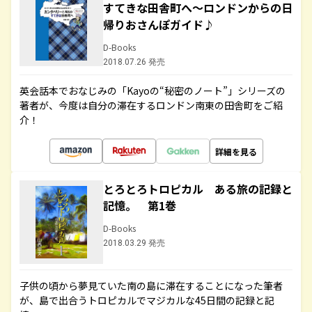
すてきな田舎町へ～ロンドンからの日
帰りおさんぽガイド♪
D-Books
2018.07.26 発売
英会話本でおなじみの「Kayoの“秘密のノート”」シリーズの
著者が、今度は自分の滞在するロンドン南東の田舎町をご紹
介！
詳細を見る
とろとろトロピカル ある旅の記録と
記憶。 第1巻
D-Books
2018.03.29 発売
子供の頃から夢見ていた南の島に滞在することになった筆者
が、島で出合うトロピカルでマジカルな45日間の記録と記