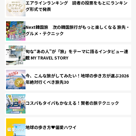
エアラインランキング 読者の投票をもとにランキン
グ形式で発表
Next韓国旅 次の韓国旅行がもっと楽しくなる 旅先・
グルメ・テクニック
旬な“あの人”が「旅」をテーマに語るインタビュー連
載 MY TRAVEL STORY
今、こんな旅がしてみたい！地球の歩き方が選ぶ2026
年絶対行くべき旅先30
コスパもタイパもかなえる！賢者の旅テクニック
地球の歩き方♥偏愛ハワイ