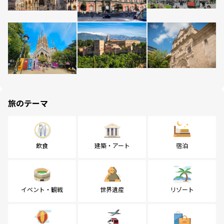
旅のテーマ
飲食
建築・アート
宿泊
イベント・観戦
世界遺産
リゾート