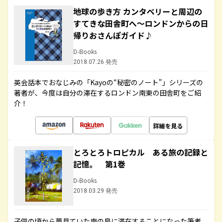
地球の歩き方 カンタベリーと周辺の
すてきな田舎町へ～ロンドンからの日
帰りおさんぽガイド♪
D-Books
2018.07.26 発売
英会話本でおなじみの「Kayoの“秘密のノート”」シリーズの
著者が、今度は自分の滞在するロンドン南東の田舎町をご紹
介！
詳細を見る
とろとろトロピカル ある旅の記録と
記憶。 第1巻
D-Books
2018.03.29 発売
子供の頃から夢見ていた南の島に滞在することになった筆者