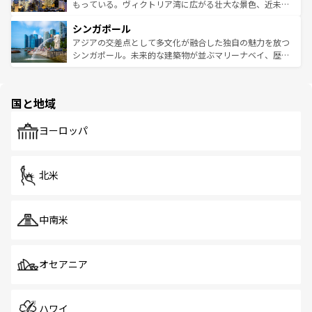
が旅行者を迎えてくれるので、きっと忘れられない旅にな
いビーチでリゾート気分を楽しむことができる。タイ料理
もっている。ヴィクトリア湾に広がる壮大な景色、近未来
るはずだ。 なお、新着のベトナム情報は
コンテンツ一覧
を
は世界的に有名で、屋台から高級レストランまで味覚を刺
的なアートスポット、そして歴史と現代が融合した町並
参照してほしい。
シンガポール
激する。気候は一年中温暖で、どの季節にも異なる楽しみ
み、どこを訪れても感動するはず。観光スポットが密集し
が待っている。親しみやすいタイの人々、仏教を中心とし
ており、効率よく見どころを回れるのも魅力。息をのむよ
アジアの交差点として多文化が融合した独自の魅力を放つ
た文化、そして多様な観光資源が、訪れる旅人を魅了し続
うな絶景から文化的な体験まで、香港を存分に楽しみ尽く
シンガポール。未来的な建築物が並ぶマリーナベイ、歴史
ける。 なお、新着のタイ情報は
コンテンツ一覧
を参照して
そう。 なお、新着の香港情報は
コンテンツ一覧
を参照して
と伝統を感じられるエスニックタウン、多数の緑豊かな公
ほしい。
ほしい。
園や自然保護区など、自然が調和した近代的な景観と文化
の多様性あふれるカラフルな町は、どこを歩いても新しい
国と地域
発見がある。さらに、治安のよさや充実した公共交通機関
も、旅行者にとっては魅力的なポイント。グルメも豊富
で、ホーカーズは地元の風情を楽しめる外せないスポット
ヨーロッパ
だ。訪れる人を飽きさせないシンガポールで、多様な魅力
を体感しよう。 なお、新着のシンガポール情報は
コンテン
ツ一覧
を参照してほしい。
北米
中南米
オセアニア
ハワイ