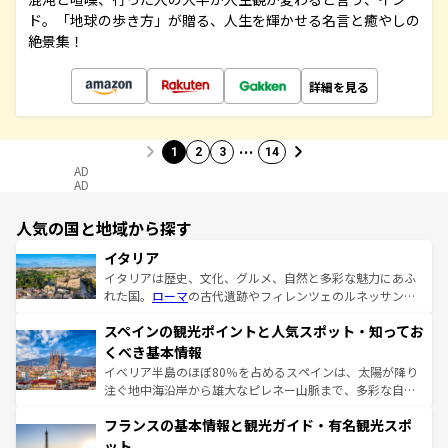
ド。「地球の歩き方」が贈る、人生を輝かせる名言と癒やしの
絶景集！
詳細を見る
…
1
2
3
14
AD
AD
人気の国と地域から探す
イタリア
イタリアは歴史、文化、グルメ、自然と多彩な魅力にあふ
れた国。
ローマ
の古代遺跡やフィレンツェのルネッサンス
美術、ヴェネツィアの運河など、歴史あるスポットはもち
スペインの観光ポイントと人気スポット・知ってお
ろん、トスカーナの美しい田園風景やアマルフィ海岸の絶
景など、自然景観も見逃せない。観光の合間には、本場の
くべき基本情報
ピザやパスタなど、絶品のイタリア料理を堪能することも
イベリア半島のほぼ80％を占めるスペインは、太陽が降り
できる。朝目覚めてから夜眠るまで、すべての瞬間を楽し
注ぐ地中海沿岸から雄大なピレネー山脈まで、多彩な自然
ませてくれるイタリアで、忘れられない旅をしてみよう！
と文化が詰まったヨーロッパ屈指の旅行先だ。多様な地域
なお、新着のイタリア情報は
コンテンツ一覧
を参照してほ
フランスの基本情報と観光ガイド・有名観光スポ
文化が根付くこの国では、情熱的なフラメンコ、熱気あふ
しい。
れる闘牛、そして美味しいタパスが生活の一部となってい
ット