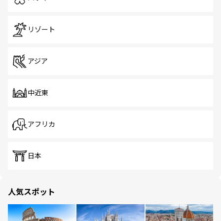
リゾート
アジア
中近東
アフリカ
日本
人気スポット