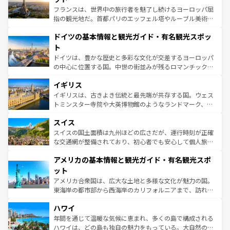
る。首都マドリードの洗練された雰囲気や、バルセロナの
フランスは、世界中の旅行者を魅了し続けるヨーロッパ屈
アートに溢れた街角から、地方では古代ローマ遺跡や中世
指の観光地だ。首都パリのエッフェル塔やルーブル美術館
の城塞都市、穏やかなビーチリゾートまで多彩な表情を見
といった象徴的なスポットから、田舎町の古風な美しさま
せる。地方によって風土や気候が異なるスペインはその個
ドイツの基本情報と観光ガイド・有名観光スポッ
で、幅広い魅力が詰まっている。華麗な宮殿、歴史的な大
性で訪れる人を魅了する。 なお、新着のスペイン情報は
コ
聖堂、美しいビーチ、そして豊かな自然が、訪れる者を心
ト
ンテンツ一覧
を参照してほしい。
から魅了する。また、フランスは美食の国としても知ら
ドイツは、豊かな歴史と多彩な文化が交差するヨーロッパ
れ、フランス料理はユネスコ無形文化遺産にも登録されて
の中心に位置する国。中世の街並みが残るロマンチック街
いる。シャンパンの発祥地であるランス、プロヴァンスの
道から、未来を先取りするようなモダンな都市まで多様な
香り高いラベンダー畑など、多彩な楽しみ方が可能だ。さ
イギリス
顔を持つこの国は、どこを歩いても飽きることがない。ベ
らに、パリ以外の地域にも魅力が溢れており、どの街角に
ルリンの文化的活気、バイエルン州のアルプスの絶景、そ
イギリスは、古きよき伝統と最先端が共存する国。ウェス
も豊かな歴史と文化が息づいている。パリ以外の個性あふ
してライン川沿いのワイン畑といった風景は必見。ビール
トミンスター寺院や大英博物館のようなランドマーク、歴
れる地方に足を運ぶとそれぞれで全く異なる文化を体験で
とソーセージを味わいながら地元の人と過ごす楽しい時間
史ある大学都市、美しい丘陵地帯や牧歌的な風景など、エ
きるだろう。 なお、新着のフランス情報は
コンテンツ一覧
スイス
は、お酒好きな人にはぜひ体験してほしい。 なお、新着の
リアごとに異なる魅力がある。また、優雅なアフタヌーン
を参照してほしい。
ドイツ情報は
コンテンツ一覧
を参照してほしい。
ティー、ビール好きにはたまらない英国パブ、サッカー観
スイスの国土面積は九州ほどの広さだが、運行時刻が正確
戦など、本場だからこそできる体験も豊富。イギリスを旅
な交通網が整備されており、初心者でも安心して個人旅行
して楽しみつくそう。 なお、新着のイギリス情報は
コンテ
を楽しめる。日本同様に時刻表どおりの旅が可能だ。中世
アメリカの基本情報と観光ガイド・有名観光スポ
ンツ一覧
を参照してほしい。
の建物がそのまま残る町や、スイスならではのユニークな
博物館もあり、アルプス観光だけでなく町歩きも満喫する
ット
ことができる。国民の所得が高いため物価も高いが、旅行
アメリカ合衆国は、広大な土地と多様な文化が魅力の国。
者向けの交通パス提供のサービスもあり、うまく活用すれ
東海岸の都市部から西海岸のカリフォルニアまで、訪れる
ば市内交通費無料で観光を楽しむこともできる。 なお、新
場所ごとに異なる風景と体験が待っている。ニューヨーク
着のスイス情報は
コンテンツ一覧
を参照してほしい。
ハワイ
のような巨大都市は、観光、ショッピング、エンターテイ
ンメントが詰まった刺激的なスポットだ。一方、アメリカ
年間を通じて温暖な気候に恵まれ、多くの島で構成される
西部には大自然が広がり、グランドキャニオンやイエロー
ハワイは、どの島も独自の魅力をもっている。大自然の神