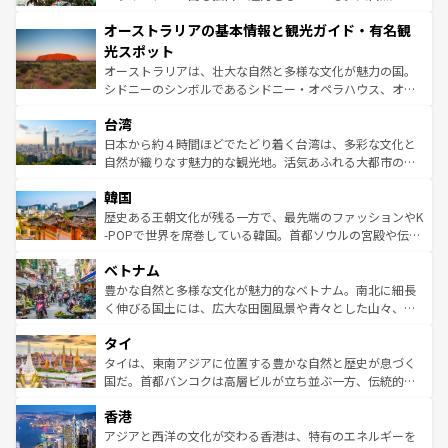
ストーン国立公園といった絶景が堪能できる。さらに、南
秘を感じたいなら、火山が生み出した壮大な景観を誇るハ
オーストラリアの基本情報と観光ガイド・有名観
部のニューオーリンズでは、音楽と美食が融合した独特の
ワイ島は見逃せない。また、定番の観光地といえばオアフ
文化が魅力。旅行者はアメリカの各地域で異なる魅力を楽
島だが、静かな自然を求めるならマウイ島やカウアイ島が
光スポット
しみながら、その多様性と豊かな歴史を感じることができ
おすすめ。エメラルドグリーンに輝く海をはじめ、豊かな
オーストラリアは、壮大な自然と多様な文化が魅力の国。
るだろう。車でのロードトリップや列車の旅も、アメリカ
文化や歴史が息づいている。「アロハスピリット」と呼ば
シドニーのシンボルであるシドニー・オペラハウス、オー
ならではの贅沢な旅のスタイルだ。 なお、新着のアメリカ
れるおもてなしの心で訪れる人々を迎えてくれるハワイの
ストラリア東海岸北部に広がる大サンゴ礁地帯グレートバ
情報は
コンテンツ一覧
を参照してほしい。
人々、おいしいローカルフードやハワイアンミュージッ
台湾
リアリーフや大陸中央部にそびえるウルル（エアーズロッ
ク、伝統的なフラダンスなど、すべてがハワイの魅力を彩
ク）、タスマニアの美しい原生林やケアンズの熱帯雨林な
日本から約４時間ほどでたどり着く台湾は、多彩な文化と
っている。訪れるたびに新しい発見と感動が待っているハ
ど、見どころがたくさん。また、カフェやワイン、オージ
自然が織りなす魅力的な観光地。活気あふれる大都市の台
ワイを、存分に味わってほしい。 なお、新着のハワイ情報
ービーフなどの食文化も豊かで、美味しいものであふれて
北やノスタルジックな町並みが人気な九份（ジォウフェ
は
コンテンツ一覧
を参照してほしい。
韓国
いる。アクティビティも充実しており、サーフィンやダイ
ン）、静ひつな山岳地帯である台湾東部など、都市の喧騒
ビング、ハイキングなど、アウトドア好きにはたまらな
と山間の静けさが共存しており、訪れる人に新しい発見と
歴史ある王朝文化が残る一方で、最先端のファッションやK
い。オーストラリアの多彩な魅力を存分に味わいつくそ
驚きをもたらしてくれる。また、奥深い台湾の食文化も魅
-POPで世界を席巻している韓国。首都ソウルの宮殿や伝統
う。 なお、新着のオーストラリア情報は
コンテンツ一覧
を
力で、夜市などの屋台グルメから高級料理、ヘルシーで美
家屋が並ぶエリアでは韓国の歴史と文化に浸ることがで
参照してほしい。
ベトナム
容にもいいと評判のスイーツなど、バラエティ豊かな料理
き、地方に足を延ばせば四季折々の自然美を楽しむことが
が味わえる。 なお、新着の台湾情報は
コンテンツ一覧
を参
できる。そして、キムチや焼肉、絶品のストリートフード
豊かな自然と多様な文化が魅力的なベトナム。南北に細長
照してほしい。
まで、さまざまな韓国料理が待っている。夜には、韓国な
く伸びる国土には、広大な田園風景や青々とした山々、世
らではのナイトライフも堪能できる。あたたかいホスピタ
界遺産に登録された壮大な自然景観が点在し、都市部では
タイ
リティに包まれながら、韓国の多彩な魅力を心ゆくまで味
急速な発展と共に伝統が息づく。ハノイの古い町並みやホ
わってみてほしい。 なお、新着の韓国情報は
コンテンツ一
ーチミン市のフランス統治時代の建物も、独特の雰囲気を
タイは、東南アジアに位置する豊かな自然と歴史が息づく
覧
を参照してほしい。
醸し出している。また、バラエティの豊かさとおいしさで
国だ。首都バンコクは高層ビルが立ち並ぶ一方、伝統的な
世界中の食通を魅了してやまないベトナム料理も魅力のひ
寺院や市場がいたるところに点在し、古きよき文化と現代
香港
とつ。フォーやバインミー、ベトナムコーヒーなどは、ぜ
の活気が交差している。北部ではチェンマイなどの山岳地
ひ現地で味わいたい。どの地域を訪れてもあたたかい人々
帯で自然と触れ合い、南部ではプーケットやクラビの美し
アジアと西洋の文化が交わる香港は、特有のエネルギーを