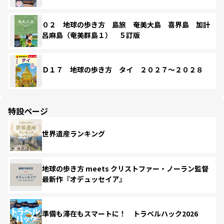
０２ 地球の歩き方 島旅 奄美大島 喜界島 加計
呂麻島（奄美群島１） ５訂版
Ｄ１７ 地球の歩き方 タイ ２０２７～２０２８
特設ページ
世界遺産ランキング
地球の歩き方 meets クリストファー・ノーラン監督
最新作『オデュッセイア』
準備も滞在もスマートに！ トラベルハック2026