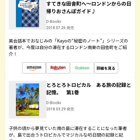
すてきな田舎町へ～ロンドンからの日
帰りおさんぽガイド♪
D-Books
2018.07.26 発売
英会話本でおなじみの「Kayoの“秘密のノート”」シリーズの
著者が、今度は自分の滞在するロンドン南東の田舎町をご紹
介！
詳細を見る
とろとろトロピカル ある旅の記録と
記憶。 第1巻
D-Books
2018.03.29 発売
子供の頃から夢見ていた南の島に滞在することになった筆者
が、島で出合うトロピカルでマジカルな45日間の記録と記