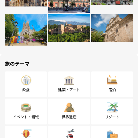
旅のテーマ
飲食
建築・アート
宿泊
イベント・観戦
世界遺産
リゾート