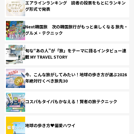
エアラインランキング 読者の投票をもとにランキン
グ形式で発表
Next韓国旅 次の韓国旅行がもっと楽しくなる 旅先・
グルメ・テクニック
旬な“あの人”が「旅」をテーマに語るインタビュー連
載 MY TRAVEL STORY
今、こんな旅がしてみたい！地球の歩き方が選ぶ2026
年絶対行くべき旅先30
コスパもタイパもかなえる！賢者の旅テクニック
地球の歩き方♥偏愛ハワイ