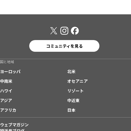
コミュニティを見る
国と地域
ヨーロッパ
北米
中南米
オセアニア
ハワイ
リゾート
アジア
中近東
アフリカ
日本
ウェブマガジン
特派員ブログ