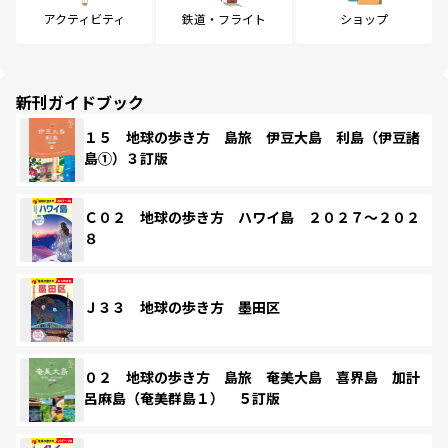
アクティビティ
鉄道・フライト
ショップ
新刊ガイドブック
１５ 地球の歩き方 島旅 伊豆大島 利島（伊豆諸
島①）３訂版
Ｃ０２ 地球の歩き方 ハワイ島 ２０２７～２０２
８
Ｊ３３ 地球の歩き方 墨田区
０２ 地球の歩き方 島旅 奄美大島 喜界島 加計
呂麻島（奄美群島１） ５訂版