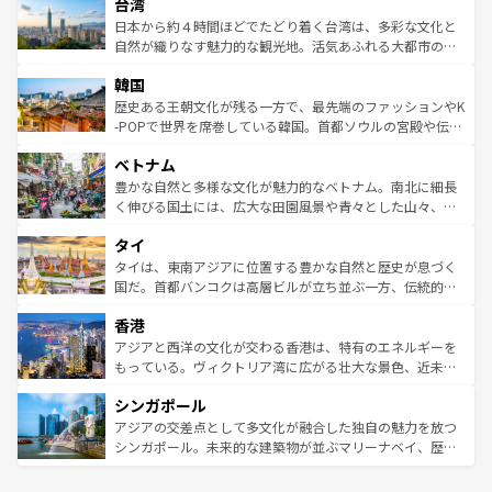
ならではの贅沢な旅のスタイルだ。 なお、新着のアメリカ
台湾
れるおもてなしの心で訪れる人々を迎えてくれるハワイの
リアリーフや大陸中央部にそびえるウルル（エアーズロッ
情報は
コンテンツ一覧
を参照してほしい。
人々、おいしいローカルフードやハワイアンミュージッ
ク）、タスマニアの美しい原生林やケアンズの熱帯雨林な
日本から約４時間ほどでたどり着く台湾は、多彩な文化と
ク、伝統的なフラダンスなど、すべてがハワイの魅力を彩
ど、見どころがたくさん。また、カフェやワイン、オージ
自然が織りなす魅力的な観光地。活気あふれる大都市の台
っている。訪れるたびに新しい発見と感動が待っているハ
ービーフなどの食文化も豊かで、美味しいものであふれて
北やノスタルジックな町並みが人気な九份（ジォウフェ
ワイを、存分に味わってほしい。 なお、新着のハワイ情報
韓国
いる。アクティビティも充実しており、サーフィンやダイ
ン）、静ひつな山岳地帯である台湾東部など、都市の喧騒
は
コンテンツ一覧
を参照してほしい。
ビング、ハイキングなど、アウトドア好きにはたまらな
と山間の静けさが共存しており、訪れる人に新しい発見と
歴史ある王朝文化が残る一方で、最先端のファッションやK
い。オーストラリアの多彩な魅力を存分に味わいつくそ
驚きをもたらしてくれる。また、奥深い台湾の食文化も魅
-POPで世界を席巻している韓国。首都ソウルの宮殿や伝統
う。 なお、新着のオーストラリア情報は
コンテンツ一覧
を
力で、夜市などの屋台グルメから高級料理、ヘルシーで美
家屋が並ぶエリアでは韓国の歴史と文化に浸ることがで
参照してほしい。
ベトナム
容にもいいと評判のスイーツなど、バラエティ豊かな料理
き、地方に足を延ばせば四季折々の自然美を楽しむことが
が味わえる。 なお、新着の台湾情報は
コンテンツ一覧
を参
できる。そして、キムチや焼肉、絶品のストリートフード
豊かな自然と多様な文化が魅力的なベトナム。南北に細長
照してほしい。
まで、さまざまな韓国料理が待っている。夜には、韓国な
く伸びる国土には、広大な田園風景や青々とした山々、世
らではのナイトライフも堪能できる。あたたかいホスピタ
界遺産に登録された壮大な自然景観が点在し、都市部では
タイ
リティに包まれながら、韓国の多彩な魅力を心ゆくまで味
急速な発展と共に伝統が息づく。ハノイの古い町並みやホ
わってみてほしい。 なお、新着の韓国情報は
コンテンツ一
ーチミン市のフランス統治時代の建物も、独特の雰囲気を
タイは、東南アジアに位置する豊かな自然と歴史が息づく
覧
を参照してほしい。
醸し出している。また、バラエティの豊かさとおいしさで
国だ。首都バンコクは高層ビルが立ち並ぶ一方、伝統的な
世界中の食通を魅了してやまないベトナム料理も魅力のひ
寺院や市場がいたるところに点在し、古きよき文化と現代
香港
とつ。フォーやバインミー、ベトナムコーヒーなどは、ぜ
の活気が交差している。北部ではチェンマイなどの山岳地
ひ現地で味わいたい。どの地域を訪れてもあたたかい人々
帯で自然と触れ合い、南部ではプーケットやクラビの美し
アジアと西洋の文化が交わる香港は、特有のエネルギーを
が旅行者を迎えてくれるので、きっと忘れられない旅にな
いビーチでリゾート気分を楽しむことができる。タイ料理
もっている。ヴィクトリア湾に広がる壮大な景色、近未来
るはずだ。 なお、新着のベトナム情報は
コンテンツ一覧
を
は世界的に有名で、屋台から高級レストランまで味覚を刺
的なアートスポット、そして歴史と現代が融合した町並
参照してほしい。
シンガポール
激する。気候は一年中温暖で、どの季節にも異なる楽しみ
み、どこを訪れても感動するはず。観光スポットが密集し
が待っている。親しみやすいタイの人々、仏教を中心とし
ており、効率よく見どころを回れるのも魅力。息をのむよ
アジアの交差点として多文化が融合した独自の魅力を放つ
た文化、そして多様な観光資源が、訪れる旅人を魅了し続
うな絶景から文化的な体験まで、香港を存分に楽しみ尽く
シンガポール。未来的な建築物が並ぶマリーナベイ、歴史
ける。 なお、新着のタイ情報は
コンテンツ一覧
を参照して
そう。 なお、新着の香港情報は
コンテンツ一覧
を参照して
と伝統を感じられるエスニックタウン、多数の緑豊かな公
ほしい。
ほしい。
園や自然保護区など、自然が調和した近代的な景観と文化