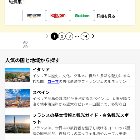
絶景集！
詳細を見る
…
1
2
3
14
AD
AD
人気の国と地域から探す
イタリア
イタリアは歴史、文化、グルメ、自然と多彩な魅力にあふ
れた国。
ローマ
の古代遺跡やフィレンツェのルネッサンス
美術、ヴェネツィアの運河など、歴史あるスポットはもち
スペイン
ろん、トスカーナの美しい田園風景やアマルフィ海岸の絶
景など、自然景観も見逃せない。観光の合間には、本場の
イベリア半島のほぼ80％を占めるスペインは、太陽が降り
ピザやパスタなど、絶品のイタリア料理を堪能することも
注ぐ地中海沿岸から雄大なピレネー山脈まで、多彩な自然
できる。朝目覚めてから夜眠るまで、すべての瞬間を楽し
と文化が詰まったヨーロッパ屈指の旅行先だ。多様な地域
フランスの基本情報と観光ガイド・有名観光スポ
ませてくれるイタリアで、忘れられない旅をしてみよう！
文化が根付くこの国では、情熱的なフラメンコ、熱気あふ
なお、新着のイタリア情報は
コンテンツ一覧
を参照してほ
れる闘牛、そして美味しいタパスが生活の一部となってい
ット
しい。
る。首都マドリードの洗練された雰囲気や、バルセロナの
フランスは、世界中の旅行者を魅了し続けるヨーロッパ屈
アートに溢れた街角から、地方では古代ローマ遺跡や中世
指の観光地だ。首都パリのエッフェル塔やルーブル美術館
の城塞都市、穏やかなビーチリゾートまで多彩な表情を見
といった象徴的なスポットから、田舎町の古風な美しさま