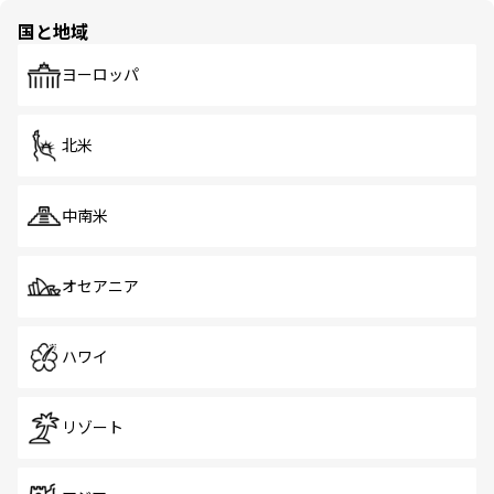
の多様性あふれるカラフルな町は、どこを歩いても新しい
国と地域
発見がある。さらに、治安のよさや充実した公共交通機関
も、旅行者にとっては魅力的なポイント。グルメも豊富
で、ホーカーズは地元の風情を楽しめる外せないスポット
ヨーロッパ
だ。訪れる人を飽きさせないシンガポールで、多様な魅力
を体感しよう。 なお、新着のシンガポール情報は
コンテン
ツ一覧
を参照してほしい。
北米
中南米
オセアニア
ハワイ
リゾート