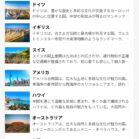
せる。地方によって風土や気候が異なるスペインはその個
ドイツ
で、幅広い魅力が詰まっている。華麗な宮殿、歴史的な大
性で訪れる人を魅了する。 なお、新着のスペイン情報は
コ
聖堂、美しいビーチ、そして豊かな自然が、訪れる者を心
ドイツは、豊かな歴史と多彩な文化が交差するヨーロッパ
ンテンツ一覧
を参照してほしい。
から魅了する。また、フランスは美食の国としても知ら
の中心に位置する国。中世の街並みが残るロマンチック街
れ、フランス料理はユネスコ無形文化遺産にも登録されて
道から、未来を先取りするようなモダンな都市まで多様な
イギリス
いる。シャンパンの発祥地であるランス、プロヴァンスの
顔を持つこの国は、どこを歩いても飽きることがない。ベ
香り高いラベンダー畑など、多彩な楽しみ方が可能だ。さ
ルリンの文化的活気、バイエルン州のアルプスの絶景、そ
イギリスは、古きよき伝統と最先端が共存する国。ウェス
らに、パリ以外の地域にも魅力が溢れており、どの街角に
してライン川沿いのワイン畑といった風景は必見。ビール
トミンスター寺院や大英博物館のようなランドマーク、歴
も豊かな歴史と文化が息づいている。パリ以外の個性あふ
とソーセージを味わいながら地元の人と過ごす楽しい時間
史ある大学都市、美しい丘陵地帯や牧歌的な風景など、エ
れる地方に足を運ぶとそれぞれで全く異なる文化を体験で
スイス
は、お酒好きな人にはぜひ体験してほしい。 なお、新着の
リアごとに異なる魅力がある。また、優雅なアフタヌーン
きるだろう。 なお、新着のフランス情報は
コンテンツ一覧
ドイツ情報は
コンテンツ一覧
を参照してほしい。
ティー、ビール好きにはたまらない英国パブ、サッカー観
スイスの国土面積は九州ほどの広さだが、運行時刻が正確
を参照してほしい。
戦など、本場だからこそできる体験も豊富。イギリスを旅
な交通網が整備されており、初心者でも安心して個人旅行
して楽しみつくそう。 なお、新着のイギリス情報は
コンテ
を楽しめる。日本同様に時刻表どおりの旅が可能だ。中世
アメリカ
ンツ一覧
を参照してほしい。
の建物がそのまま残る町や、スイスならではのユニークな
博物館もあり、アルプス観光だけでなく町歩きも満喫する
アメリカ合衆国は、広大な土地と多様な文化が魅力の国。
ことができる。国民の所得が高いため物価も高いが、旅行
東海岸の都市部から西海岸のカリフォルニアまで、訪れる
者向けの交通パス提供のサービスもあり、うまく活用すれ
場所ごとに異なる風景と体験が待っている。ニューヨーク
ハワイ
ば市内交通費無料で観光を楽しむこともできる。 なお、新
のような巨大都市は、観光、ショッピング、エンターテイ
着のスイス情報は
コンテンツ一覧
を参照してほしい。
ンメントが詰まった刺激的なスポットだ。一方、アメリカ
年間を通じて温暖な気候に恵まれ、多くの島で構成される
西部には大自然が広がり、グランドキャニオンやイエロー
ハワイは、どの島も独自の魅力をもっている。大自然の神
ストーン国立公園といった絶景が堪能できる。さらに、南
秘を感じたいなら、火山が生み出した壮大な景観を誇るハ
オーストラリア
部のニューオーリンズでは、音楽と美食が融合した独特の
ワイ島は見逃せない。また、定番の観光地といえばオアフ
文化が魅力。旅行者はアメリカの各地域で異なる魅力を楽
島だが、静かな自然を求めるならマウイ島やカウアイ島が
オーストラリアは、壮大な自然と多様な文化が魅力の国。
しみながら、その多様性と豊かな歴史を感じることができ
おすすめ。エメラルドグリーンに輝く海をはじめ、豊かな
シドニーのシンボルであるシドニー・オペラハウス、オー
るだろう。車でのロードトリップや列車の旅も、アメリカ
文化や歴史が息づいている。「アロハスピリット」と呼ば
ストラリア東海岸北部に広がる大サンゴ礁地帯グレートバ