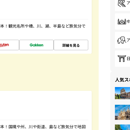
図本！観光名所や橋、川、湖、半島など旅気分で
詳細を見る
人気ス
図本！国境や州、川や街道、島など旅気分で地図