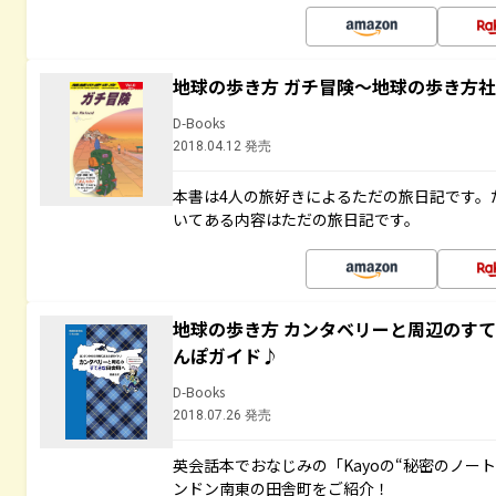
地球の歩き方 ガチ冒険～地球の歩き方
D-Books
2018.04.12 発売
本書は4人の旅好きによるただの旅日記です。
いてある内容はただの旅日記です。
地球の歩き方 カンタベリーと周辺のす
んぽガイド♪
D-Books
2018.07.26 発売
英会話本でおなじみの「Kayoの“秘密のノー
ンドン南東の田舎町をご紹介！