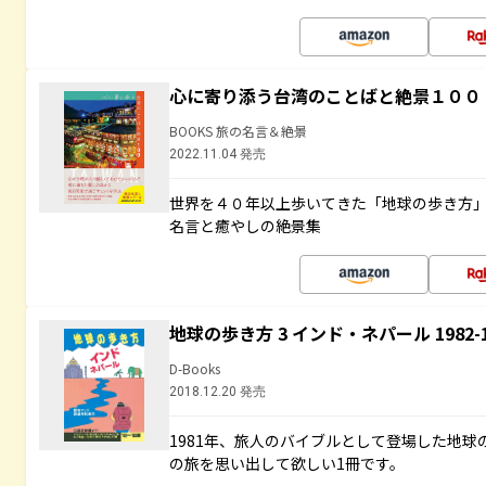
心に寄り添う台湾のことばと絶景１００
BOOKS 旅の名言＆絶景
2022.11.04 発売
世界を４０年以上歩いてきた「地球の歩き方
名言と癒やしの絶景集
地球の歩き方 3 インド・ネパール 1982
D-Books
2018.12.20 発売
1981年、旅人のバイブルとして登場した地
の旅を思い出して欲しい1冊です。