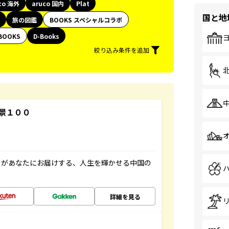
co 海外
aruco 国内
Plat
国と地
旅の図鑑
BOOKS スペシャルコラボ
BOOKS
D-Books
絞り込み条件を追加
景１００
」があなたにお届けする、人生を輝かせる中国の
詳細を見る