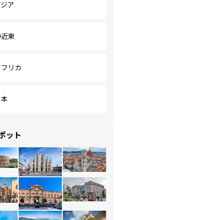
アジア
中近東
アフリカ
日本
ポット