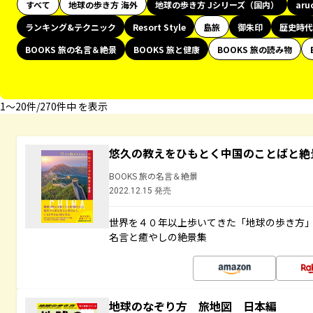
すべて
地球の歩き方 海外
地球の歩き方 Jシリーズ（国内）
aru
ランキング&テクニック
Resort Style
島旅
御朱印
歴史時代
BOOKS 旅の名言＆絶景
BOOKS 旅と健康
BOOKS 旅の読み物
1〜20件/270件中 を表示
悠久の教えをひもとく中国のことばと絶
BOOKS 旅の名言＆絶景
2022.12.15 発売
世界を４０年以上歩いてきた「地球の歩き方
名言と癒やしの絶景集
地球のなぞり方 旅地図 日本編