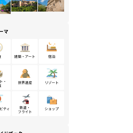
ーマ
食
建築・アート
宿泊
ト・
世界遺産
リゾート
戦
鉄道・
ビティ
ショップ
フライト