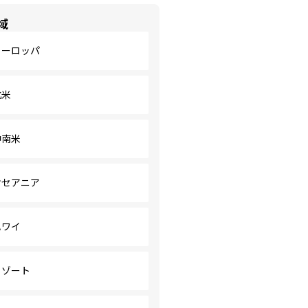
域
ヨーロッパ
北米
中南米
オセアニア
ハワイ
リゾート