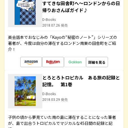
すてきな田舎町へ～ロンドンからの日
帰りおさんぽガイド♪
D-Books
2018.07.26 発売
英会話本でおなじみの「Kayoの“秘密のノート”」シリーズの
著者が、今度は自分の滞在するロンドン南東の田舎町をご紹
介！
詳細を見る
とろとろトロピカル ある旅の記録と
記憶。 第1巻
D-Books
2018.03.29 発売
子供の頃から夢見ていた南の島に滞在することになった筆者
が、島で出合うトロピカルでマジカルな45日間の記録と記