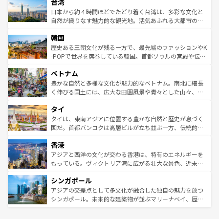
ならではの贅沢な旅のスタイルだ。 なお、新着のアメリカ
台湾
れるおもてなしの心で訪れる人々を迎えてくれるハワイの
リアリーフや大陸中央部にそびえるウルル（エアーズロッ
情報は
コンテンツ一覧
を参照してほしい。
人々、おいしいローカルフードやハワイアンミュージッ
ク）、タスマニアの美しい原生林やケアンズの熱帯雨林な
日本から約４時間ほどでたどり着く台湾は、多彩な文化と
ク、伝統的なフラダンスなど、すべてがハワイの魅力を彩
ど、見どころがたくさん。また、カフェやワイン、オージ
自然が織りなす魅力的な観光地。活気あふれる大都市の台
っている。訪れるたびに新しい発見と感動が待っているハ
ービーフなどの食文化も豊かで、美味しいものであふれて
北やノスタルジックな町並みが人気な九份（ジォウフェ
ワイを、存分に味わってほしい。 なお、新着のハワイ情報
韓国
いる。アクティビティも充実しており、サーフィンやダイ
ン）、静ひつな山岳地帯である台湾東部など、都市の喧騒
は
コンテンツ一覧
を参照してほしい。
ビング、ハイキングなど、アウトドア好きにはたまらな
と山間の静けさが共存しており、訪れる人に新しい発見と
歴史ある王朝文化が残る一方で、最先端のファッションやK
い。オーストラリアの多彩な魅力を存分に味わいつくそ
驚きをもたらしてくれる。また、奥深い台湾の食文化も魅
-POPで世界を席巻している韓国。首都ソウルの宮殿や伝統
う。 なお、新着のオーストラリア情報は
コンテンツ一覧
を
力で、夜市などの屋台グルメから高級料理、ヘルシーで美
家屋が並ぶエリアでは韓国の歴史と文化に浸ることがで
参照してほしい。
ベトナム
容にもいいと評判のスイーツなど、バラエティ豊かな料理
き、地方に足を延ばせば四季折々の自然美を楽しむことが
が味わえる。 なお、新着の台湾情報は
コンテンツ一覧
を参
できる。そして、キムチや焼肉、絶品のストリートフード
豊かな自然と多様な文化が魅力的なベトナム。南北に細長
照してほしい。
まで、さまざまな韓国料理が待っている。夜には、韓国な
く伸びる国土には、広大な田園風景や青々とした山々、世
らではのナイトライフも堪能できる。あたたかいホスピタ
界遺産に登録された壮大な自然景観が点在し、都市部では
タイ
リティに包まれながら、韓国の多彩な魅力を心ゆくまで味
急速な発展と共に伝統が息づく。ハノイの古い町並みやホ
わってみてほしい。 なお、新着の韓国情報は
コンテンツ一
ーチミン市のフランス統治時代の建物も、独特の雰囲気を
タイは、東南アジアに位置する豊かな自然と歴史が息づく
覧
を参照してほしい。
醸し出している。また、バラエティの豊かさとおいしさで
国だ。首都バンコクは高層ビルが立ち並ぶ一方、伝統的な
世界中の食通を魅了してやまないベトナム料理も魅力のひ
寺院や市場がいたるところに点在し、古きよき文化と現代
香港
とつ。フォーやバインミー、ベトナムコーヒーなどは、ぜ
の活気が交差している。北部ではチェンマイなどの山岳地
ひ現地で味わいたい。どの地域を訪れてもあたたかい人々
帯で自然と触れ合い、南部ではプーケットやクラビの美し
アジアと西洋の文化が交わる香港は、特有のエネルギーを
が旅行者を迎えてくれるので、きっと忘れられない旅にな
いビーチでリゾート気分を楽しむことができる。タイ料理
もっている。ヴィクトリア湾に広がる壮大な景色、近未来
るはずだ。 なお、新着のベトナム情報は
コンテンツ一覧
を
は世界的に有名で、屋台から高級レストランまで味覚を刺
的なアートスポット、そして歴史と現代が融合した町並
参照してほしい。
シンガポール
激する。気候は一年中温暖で、どの季節にも異なる楽しみ
み、どこを訪れても感動するはず。観光スポットが密集し
が待っている。親しみやすいタイの人々、仏教を中心とし
ており、効率よく見どころを回れるのも魅力。息をのむよ
アジアの交差点として多文化が融合した独自の魅力を放つ
た文化、そして多様な観光資源が、訪れる旅人を魅了し続
うな絶景から文化的な体験まで、香港を存分に楽しみ尽く
シンガポール。未来的な建築物が並ぶマリーナベイ、歴史
ける。 なお、新着のタイ情報は
コンテンツ一覧
を参照して
そう。 なお、新着の香港情報は
コンテンツ一覧
を参照して
と伝統を感じられるエスニックタウン、多数の緑豊かな公
ほしい。
ほしい。
園や自然保護区など、自然が調和した近代的な景観と文化