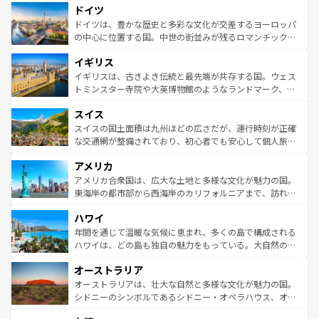
せる。地方によって風土や気候が異なるスペインはその個
ドイツ
で、幅広い魅力が詰まっている。華麗な宮殿、歴史的な大
性で訪れる人を魅了する。 なお、新着のスペイン情報は
コ
聖堂、美しいビーチ、そして豊かな自然が、訪れる者を心
ドイツは、豊かな歴史と多彩な文化が交差するヨーロッパ
ンテンツ一覧
を参照してほしい。
から魅了する。また、フランスは美食の国としても知ら
の中心に位置する国。中世の街並みが残るロマンチック街
れ、フランス料理はユネスコ無形文化遺産にも登録されて
道から、未来を先取りするようなモダンな都市まで多様な
イギリス
いる。シャンパンの発祥地であるランス、プロヴァンスの
顔を持つこの国は、どこを歩いても飽きることがない。ベ
香り高いラベンダー畑など、多彩な楽しみ方が可能だ。さ
ルリンの文化的活気、バイエルン州のアルプスの絶景、そ
イギリスは、古きよき伝統と最先端が共存する国。ウェス
らに、パリ以外の地域にも魅力が溢れており、どの街角に
してライン川沿いのワイン畑といった風景は必見。ビール
トミンスター寺院や大英博物館のようなランドマーク、歴
も豊かな歴史と文化が息づいている。パリ以外の個性あふ
とソーセージを味わいながら地元の人と過ごす楽しい時間
史ある大学都市、美しい丘陵地帯や牧歌的な風景など、エ
れる地方に足を運ぶとそれぞれで全く異なる文化を体験で
スイス
は、お酒好きな人にはぜひ体験してほしい。 なお、新着の
リアごとに異なる魅力がある。また、優雅なアフタヌーン
きるだろう。 なお、新着のフランス情報は
コンテンツ一覧
ドイツ情報は
コンテンツ一覧
を参照してほしい。
ティー、ビール好きにはたまらない英国パブ、サッカー観
スイスの国土面積は九州ほどの広さだが、運行時刻が正確
を参照してほしい。
戦など、本場だからこそできる体験も豊富。イギリスを旅
な交通網が整備されており、初心者でも安心して個人旅行
して楽しみつくそう。 なお、新着のイギリス情報は
コンテ
を楽しめる。日本同様に時刻表どおりの旅が可能だ。中世
アメリカ
ンツ一覧
を参照してほしい。
の建物がそのまま残る町や、スイスならではのユニークな
博物館もあり、アルプス観光だけでなく町歩きも満喫する
アメリカ合衆国は、広大な土地と多様な文化が魅力の国。
ことができる。国民の所得が高いため物価も高いが、旅行
東海岸の都市部から西海岸のカリフォルニアまで、訪れる
者向けの交通パス提供のサービスもあり、うまく活用すれ
場所ごとに異なる風景と体験が待っている。ニューヨーク
ハワイ
ば市内交通費無料で観光を楽しむこともできる。 なお、新
のような巨大都市は、観光、ショッピング、エンターテイ
着のスイス情報は
コンテンツ一覧
を参照してほしい。
ンメントが詰まった刺激的なスポットだ。一方、アメリカ
年間を通じて温暖な気候に恵まれ、多くの島で構成される
西部には大自然が広がり、グランドキャニオンやイエロー
ハワイは、どの島も独自の魅力をもっている。大自然の神
ストーン国立公園といった絶景が堪能できる。さらに、南
秘を感じたいなら、火山が生み出した壮大な景観を誇るハ
オーストラリア
部のニューオーリンズでは、音楽と美食が融合した独特の
ワイ島は見逃せない。また、定番の観光地といえばオアフ
文化が魅力。旅行者はアメリカの各地域で異なる魅力を楽
島だが、静かな自然を求めるならマウイ島やカウアイ島が
オーストラリアは、壮大な自然と多様な文化が魅力の国。
しみながら、その多様性と豊かな歴史を感じることができ
おすすめ。エメラルドグリーンに輝く海をはじめ、豊かな
シドニーのシンボルであるシドニー・オペラハウス、オー
るだろう。車でのロードトリップや列車の旅も、アメリカ
文化や歴史が息づいている。「アロハスピリット」と呼ば
ストラリア東海岸北部に広がる大サンゴ礁地帯グレートバ