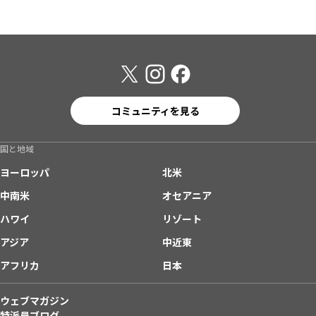
コミュニティを見る
国と地域
ヨーロッパ
北米
中南米
オセアニア
ハワイ
リゾート
アジア
中近東
アフリカ
日本
ウェブマガジン
特派員ブログ