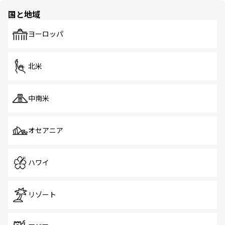
の多様性あふれるカラフルな町は、どこを歩いても新しい
国と地域
発見がある。さらに、治安のよさや充実した公共交通機関
も、旅行者にとっては魅力的なポイント。グルメも豊富
で、ホーカーズは地元の風情を楽しめる外せないスポット
ヨーロッパ
だ。訪れる人を飽きさせないシンガポールで、多様な魅力
を体感しよう。 なお、新着のシンガポール情報は
コンテン
ツ一覧
を参照してほしい。
北米
中南米
オセアニア
ハワイ
リゾート