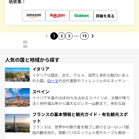
絶景集！
詳細を見る
…
1
2
3
15
AD
AD
人気の国と地域から探す
イタリア
イタリアは歴史、文化、グルメ、自然と多彩な魅力にあふ
れた国。
ローマ
の古代遺跡やフィレンツェのルネッサンス
美術、ヴェネツィアの運河など、歴史あるスポットはもち
スペイン
ろん、トスカーナの美しい田園風景やアマルフィ海岸の絶
景など、自然景観も見逃せない。観光の合間には、本場の
イベリア半島のほぼ80％を占めるスペインは、太陽が降り
ピザやパスタなど、絶品のイタリア料理を堪能することも
注ぐ地中海沿岸から雄大なピレネー山脈まで、多彩な自然
できる。朝目覚めてから夜眠るまで、すべての瞬間を楽し
と文化が詰まったヨーロッパ屈指の旅行先だ。多様な地域
フランスの基本情報と観光ガイド・有名観光スポ
ませてくれるイタリアで、忘れられない旅をしてみよう！
文化が根付くこの国では、情熱的なフラメンコ、熱気あふ
なお、新着のイタリア情報は
コンテンツ一覧
を参照してほ
れる闘牛、そして美味しいタパスが生活の一部となってい
ット
しい。
る。首都マドリードの洗練された雰囲気や、バルセロナの
フランスは、世界中の旅行者を魅了し続けるヨーロッパ屈
アートに溢れた街角から、地方では古代ローマ遺跡や中世
指の観光地だ。首都パリのエッフェル塔やルーブル美術館
の城塞都市、穏やかなビーチリゾートまで多彩な表情を見
といった象徴的なスポットから、田舎町の古風な美しさま