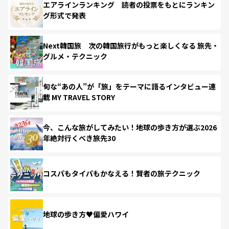
エアラインランキング 読者の投票をもとにランキン
グ形式で発表
Next韓国旅 次の韓国旅行がもっと楽しくなる 旅先・
グルメ・テクニック
旬な“あの人”が「旅」をテーマに語るインタビュー連
載 MY TRAVEL STORY
今、こんな旅がしてみたい！地球の歩き方が選ぶ2026
年絶対行くべき旅先30
コスパもタイパもかなえる！賢者の旅テクニック
地球の歩き方♥偏愛ハワイ