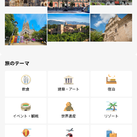
旅のテーマ
飲食
建築・アート
宿泊
イベント・観戦
世界遺産
リゾート