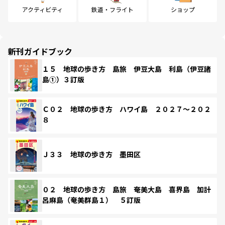
アクティビティ
鉄道・フライト
ショップ
新刊ガイドブック
１５ 地球の歩き方 島旅 伊豆大島 利島（伊豆諸
島①）３訂版
Ｃ０２ 地球の歩き方 ハワイ島 ２０２７～２０２
８
Ｊ３３ 地球の歩き方 墨田区
０２ 地球の歩き方 島旅 奄美大島 喜界島 加計
呂麻島（奄美群島１） ５訂版