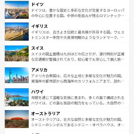
せる。地方によって風土や気候が異なるスペインはその個
ドイツ
で、幅広い魅力が詰まっている。華麗な宮殿、歴史的な大
性で訪れる人を魅了する。 なお、新着のスペイン情報は
コ
聖堂、美しいビーチ、そして豊かな自然が、訪れる者を心
ドイツは、豊かな歴史と多彩な文化が交差するヨーロッパ
ンテンツ一覧
を参照してほしい。
から魅了する。また、フランスは美食の国としても知ら
の中心に位置する国。中世の街並みが残るロマンチック街
れ、フランス料理はユネスコ無形文化遺産にも登録されて
道から、未来を先取りするようなモダンな都市まで多様な
イギリス
いる。シャンパンの発祥地であるランス、プロヴァンスの
顔を持つこの国は、どこを歩いても飽きることがない。ベ
香り高いラベンダー畑など、多彩な楽しみ方が可能だ。さ
ルリンの文化的活気、バイエルン州のアルプスの絶景、そ
イギリスは、古きよき伝統と最先端が共存する国。ウェス
らに、パリ以外の地域にも魅力が溢れており、どの街角に
してライン川沿いのワイン畑といった風景は必見。ビール
トミンスター寺院や大英博物館のようなランドマーク、歴
も豊かな歴史と文化が息づいている。パリ以外の個性あふ
とソーセージを味わいながら地元の人と過ごす楽しい時間
史ある大学都市、美しい丘陵地帯や牧歌的な風景など、エ
れる地方に足を運ぶとそれぞれで全く異なる文化を体験で
スイス
は、お酒好きな人にはぜひ体験してほしい。 なお、新着の
リアごとに異なる魅力がある。また、優雅なアフタヌーン
きるだろう。 なお、新着のフランス情報は
コンテンツ一覧
ドイツ情報は
コンテンツ一覧
を参照してほしい。
ティー、ビール好きにはたまらない英国パブ、サッカー観
スイスの国土面積は九州ほどの広さだが、運行時刻が正確
を参照してほしい。
戦など、本場だからこそできる体験も豊富。イギリスを旅
な交通網が整備されており、初心者でも安心して個人旅行
して楽しみつくそう。 なお、新着のイギリス情報は
コンテ
を楽しめる。日本同様に時刻表どおりの旅が可能だ。中世
アメリカ
ンツ一覧
を参照してほしい。
の建物がそのまま残る町や、スイスならではのユニークな
博物館もあり、アルプス観光だけでなく町歩きも満喫する
アメリカ合衆国は、広大な土地と多様な文化が魅力の国。
ことができる。国民の所得が高いため物価も高いが、旅行
東海岸の都市部から西海岸のカリフォルニアまで、訪れる
者向けの交通パス提供のサービスもあり、うまく活用すれ
場所ごとに異なる風景と体験が待っている。ニューヨーク
ハワイ
ば市内交通費無料で観光を楽しむこともできる。 なお、新
のような巨大都市は、観光、ショッピング、エンターテイ
着のスイス情報は
コンテンツ一覧
を参照してほしい。
ンメントが詰まった刺激的なスポットだ。一方、アメリカ
年間を通じて温暖な気候に恵まれ、多くの島で構成される
西部には大自然が広がり、グランドキャニオンやイエロー
ハワイは、どの島も独自の魅力をもっている。大自然の神
ストーン国立公園といった絶景が堪能できる。さらに、南
秘を感じたいなら、火山が生み出した壮大な景観を誇るハ
オーストラリア
部のニューオーリンズでは、音楽と美食が融合した独特の
ワイ島は見逃せない。また、定番の観光地といえばオアフ
文化が魅力。旅行者はアメリカの各地域で異なる魅力を楽
島だが、静かな自然を求めるならマウイ島やカウアイ島が
オーストラリアは、壮大な自然と多様な文化が魅力の国。
しみながら、その多様性と豊かな歴史を感じることができ
おすすめ。エメラルドグリーンに輝く海をはじめ、豊かな
シドニーのシンボルであるシドニー・オペラハウス、オー
るだろう。車でのロードトリップや列車の旅も、アメリカ
文化や歴史が息づいている。「アロハスピリット」と呼ば
ストラリア東海岸北部に広がる大サンゴ礁地帯グレートバ