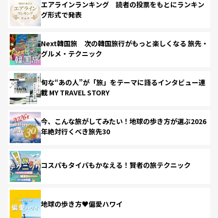
エアラインランキング 読者の投票をもとにランキン
グ形式で発表
Next韓国旅 次の韓国旅行がもっと楽しくなる 旅先・
グルメ・テクニック
旬な“あの人”が「旅」をテーマに語るインタビュー連
載 MY TRAVEL STORY
今、こんな旅がしてみたい！地球の歩き方が選ぶ2026
年絶対行くべき旅先30
コスパもタイパもかなえる！賢者の旅テクニック
地球の歩き方♥偏愛ハワイ