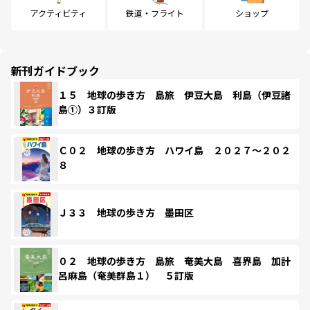
アクティビティ
鉄道・フライト
ショップ
新刊ガイドブック
１５ 地球の歩き方 島旅 伊豆大島 利島（伊豆諸
島①）３訂版
Ｃ０２ 地球の歩き方 ハワイ島 ２０２７～２０２
８
Ｊ３３ 地球の歩き方 墨田区
０２ 地球の歩き方 島旅 奄美大島 喜界島 加計
呂麻島（奄美群島１） ５訂版