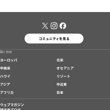
コミュニティを見る
国と地域
ヨーロッパ
北米
中南米
オセアニア
ハワイ
リゾート
アジア
中近東
アフリカ
日本
ウェブマガジン
特派員ブログ