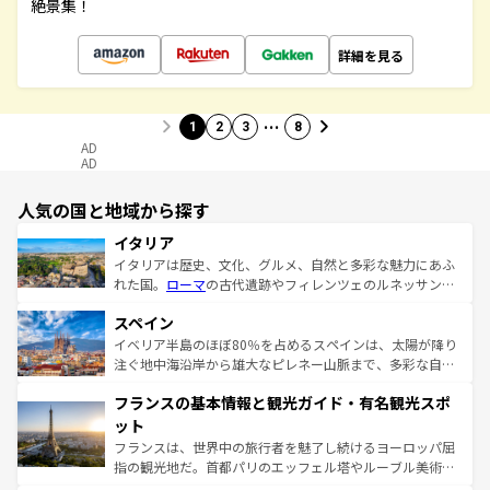
絶景集！
詳細を見る
…
1
2
3
8
AD
AD
人気の国と地域から探す
イタリア
イタリアは歴史、文化、グルメ、自然と多彩な魅力にあふ
れた国。
ローマ
の古代遺跡やフィレンツェのルネッサンス
美術、ヴェネツィアの運河など、歴史あるスポットはもち
スペイン
ろん、トスカーナの美しい田園風景やアマルフィ海岸の絶
景など、自然景観も見逃せない。観光の合間には、本場の
イベリア半島のほぼ80％を占めるスペインは、太陽が降り
ピザやパスタなど、絶品のイタリア料理を堪能することも
注ぐ地中海沿岸から雄大なピレネー山脈まで、多彩な自然
できる。朝目覚めてから夜眠るまで、すべての瞬間を楽し
と文化が詰まったヨーロッパ屈指の旅行先だ。多様な地域
フランスの基本情報と観光ガイド・有名観光スポ
ませてくれるイタリアで、忘れられない旅をしてみよう！
文化が根付くこの国では、情熱的なフラメンコ、熱気あふ
なお、新着のイタリア情報は
コンテンツ一覧
を参照してほ
れる闘牛、そして美味しいタパスが生活の一部となってい
ット
しい。
る。首都マドリードの洗練された雰囲気や、バルセロナの
フランスは、世界中の旅行者を魅了し続けるヨーロッパ屈
アートに溢れた街角から、地方では古代ローマ遺跡や中世
指の観光地だ。首都パリのエッフェル塔やルーブル美術館
の城塞都市、穏やかなビーチリゾートまで多彩な表情を見
といった象徴的なスポットから、田舎町の古風な美しさま