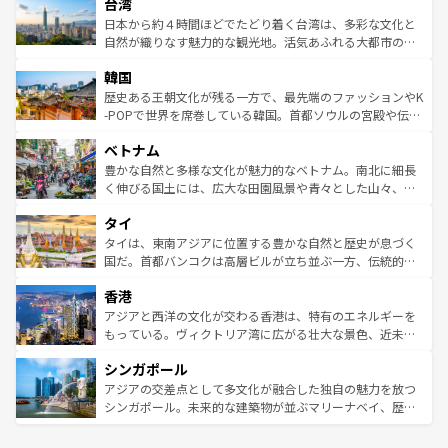
ならではの贅沢な旅のスタイルだ。 なお、新着のアメリカ
台湾
れるおもてなしの心で訪れる人々を迎えてくれるハワイの
リアリーフや大陸中央部にそびえるウルル（エアーズロッ
情報は
コンテンツ一覧
を参照してほしい。
人々、おいしいローカルフードやハワイアンミュージッ
ク）、タスマニアの美しい原生林やケアンズの熱帯雨林な
日本から約４時間ほどでたどり着く台湾は、多彩な文化と
ク、伝統的なフラダンスなど、すべてがハワイの魅力を彩
ど、見どころがたくさん。また、カフェやワイン、オージ
自然が織りなす魅力的な観光地。活気あふれる大都市の台
っている。訪れるたびに新しい発見と感動が待っているハ
ービーフなどの食文化も豊かで、美味しいものであふれて
北やノスタルジックな町並みが人気な九份（ジォウフェ
ワイを、存分に味わってほしい。 なお、新着のハワイ情報
韓国
いる。アクティビティも充実しており、サーフィンやダイ
ン）、静ひつな山岳地帯である台湾東部など、都市の喧騒
は
コンテンツ一覧
を参照してほしい。
ビング、ハイキングなど、アウトドア好きにはたまらな
と山間の静けさが共存しており、訪れる人に新しい発見と
歴史ある王朝文化が残る一方で、最先端のファッションやK
い。オーストラリアの多彩な魅力を存分に味わいつくそ
驚きをもたらしてくれる。また、奥深い台湾の食文化も魅
-POPで世界を席巻している韓国。首都ソウルの宮殿や伝統
う。 なお、新着のオーストラリア情報は
コンテンツ一覧
を
力で、夜市などの屋台グルメから高級料理、ヘルシーで美
家屋が並ぶエリアでは韓国の歴史と文化に浸ることがで
参照してほしい。
ベトナム
容にもいいと評判のスイーツなど、バラエティ豊かな料理
き、地方に足を延ばせば四季折々の自然美を楽しむことが
が味わえる。 なお、新着の台湾情報は
コンテンツ一覧
を参
できる。そして、キムチや焼肉、絶品のストリートフード
豊かな自然と多様な文化が魅力的なベトナム。南北に細長
照してほしい。
まで、さまざまな韓国料理が待っている。夜には、韓国な
く伸びる国土には、広大な田園風景や青々とした山々、世
らではのナイトライフも堪能できる。あたたかいホスピタ
界遺産に登録された壮大な自然景観が点在し、都市部では
タイ
リティに包まれながら、韓国の多彩な魅力を心ゆくまで味
急速な発展と共に伝統が息づく。ハノイの古い町並みやホ
わってみてほしい。 なお、新着の韓国情報は
コンテンツ一
ーチミン市のフランス統治時代の建物も、独特の雰囲気を
タイは、東南アジアに位置する豊かな自然と歴史が息づく
覧
を参照してほしい。
醸し出している。また、バラエティの豊かさとおいしさで
国だ。首都バンコクは高層ビルが立ち並ぶ一方、伝統的な
世界中の食通を魅了してやまないベトナム料理も魅力のひ
寺院や市場がいたるところに点在し、古きよき文化と現代
香港
とつ。フォーやバインミー、ベトナムコーヒーなどは、ぜ
の活気が交差している。北部ではチェンマイなどの山岳地
ひ現地で味わいたい。どの地域を訪れてもあたたかい人々
帯で自然と触れ合い、南部ではプーケットやクラビの美し
アジアと西洋の文化が交わる香港は、特有のエネルギーを
が旅行者を迎えてくれるので、きっと忘れられない旅にな
いビーチでリゾート気分を楽しむことができる。タイ料理
もっている。ヴィクトリア湾に広がる壮大な景色、近未来
るはずだ。 なお、新着のベトナム情報は
コンテンツ一覧
を
は世界的に有名で、屋台から高級レストランまで味覚を刺
的なアートスポット、そして歴史と現代が融合した町並
参照してほしい。
シンガポール
激する。気候は一年中温暖で、どの季節にも異なる楽しみ
み、どこを訪れても感動するはず。観光スポットが密集し
が待っている。親しみやすいタイの人々、仏教を中心とし
ており、効率よく見どころを回れるのも魅力。息をのむよ
アジアの交差点として多文化が融合した独自の魅力を放つ
た文化、そして多様な観光資源が、訪れる旅人を魅了し続
うな絶景から文化的な体験まで、香港を存分に楽しみ尽く
シンガポール。未来的な建築物が並ぶマリーナベイ、歴史
ける。 なお、新着のタイ情報は
コンテンツ一覧
を参照して
そう。 なお、新着の香港情報は
コンテンツ一覧
を参照して
と伝統を感じられるエスニックタウン、多数の緑豊かな公
ほしい。
ほしい。
園や自然保護区など、自然が調和した近代的な景観と文化