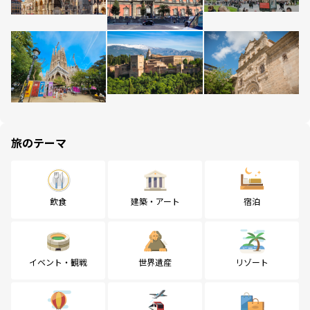
旅のテーマ
飲食
建築・アート
宿泊
イベント・観戦
世界遺産
リゾート