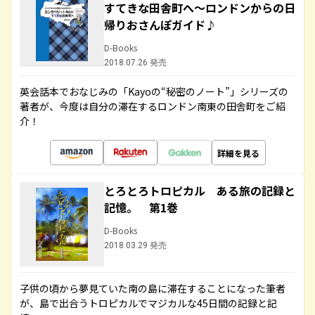
すてきな田舎町へ～ロンドンからの日
帰りおさんぽガイド♪
D-Books
2018.07.26 発売
英会話本でおなじみの「Kayoの“秘密のノート”」シリーズの
著者が、今度は自分の滞在するロンドン南東の田舎町をご紹
介！
詳細を見る
とろとろトロピカル ある旅の記録と
記憶。 第1巻
D-Books
2018.03.29 発売
子供の頃から夢見ていた南の島に滞在することになった筆者
が、島で出合うトロピカルでマジカルな45日間の記録と記