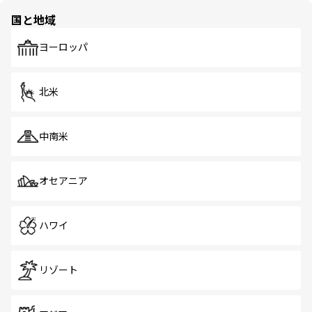
の多様性あふれるカラフルな町は、どこを歩いても新しい
国と地域
発見がある。さらに、治安のよさや充実した公共交通機関
も、旅行者にとっては魅力的なポイント。グルメも豊富
で、ホーカーズは地元の風情を楽しめる外せないスポット
ヨーロッパ
だ。訪れる人を飽きさせないシンガポールで、多様な魅力
を体感しよう。 なお、新着のシンガポール情報は
コンテン
ツ一覧
を参照してほしい。
北米
中南米
オセアニア
ハワイ
リゾート