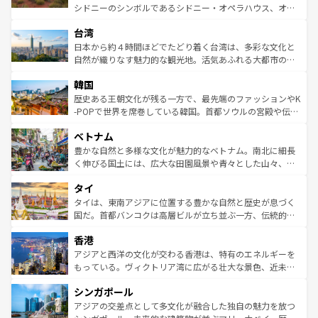
るだろう。車でのロードトリップや列車の旅も、アメリカ
文化や歴史が息づいている。「アロハスピリット」と呼ば
シドニーのシンボルであるシドニー・オペラハウス、オー
ならではの贅沢な旅のスタイルだ。 なお、新着のアメリカ
れるおもてなしの心で訪れる人々を迎えてくれるハワイの
ストラリア東海岸北部に広がる大サンゴ礁地帯グレートバ
情報は
コンテンツ一覧
を参照してほしい。
人々、おいしいローカルフードやハワイアンミュージッ
台湾
リアリーフや大陸中央部にそびえるウルル（エアーズロッ
ク、伝統的なフラダンスなど、すべてがハワイの魅力を彩
ク）、タスマニアの美しい原生林やケアンズの熱帯雨林な
日本から約４時間ほどでたどり着く台湾は、多彩な文化と
っている。訪れるたびに新しい発見と感動が待っているハ
ど、見どころがたくさん。また、カフェやワイン、オージ
自然が織りなす魅力的な観光地。活気あふれる大都市の台
ワイを、存分に味わってほしい。 なお、新着のハワイ情報
ービーフなどの食文化も豊かで、美味しいものであふれて
北やノスタルジックな町並みが人気な九份（ジォウフェ
は
コンテンツ一覧
を参照してほしい。
韓国
いる。アクティビティも充実しており、サーフィンやダイ
ン）、静ひつな山岳地帯である台湾東部など、都市の喧騒
ビング、ハイキングなど、アウトドア好きにはたまらな
と山間の静けさが共存しており、訪れる人に新しい発見と
歴史ある王朝文化が残る一方で、最先端のファッションやK
い。オーストラリアの多彩な魅力を存分に味わいつくそ
驚きをもたらしてくれる。また、奥深い台湾の食文化も魅
-POPで世界を席巻している韓国。首都ソウルの宮殿や伝統
う。 なお、新着のオーストラリア情報は
コンテンツ一覧
を
力で、夜市などの屋台グルメから高級料理、ヘルシーで美
家屋が並ぶエリアでは韓国の歴史と文化に浸ることがで
参照してほしい。
ベトナム
容にもいいと評判のスイーツなど、バラエティ豊かな料理
き、地方に足を延ばせば四季折々の自然美を楽しむことが
が味わえる。 なお、新着の台湾情報は
コンテンツ一覧
を参
できる。そして、キムチや焼肉、絶品のストリートフード
豊かな自然と多様な文化が魅力的なベトナム。南北に細長
照してほしい。
まで、さまざまな韓国料理が待っている。夜には、韓国な
く伸びる国土には、広大な田園風景や青々とした山々、世
らではのナイトライフも堪能できる。あたたかいホスピタ
界遺産に登録された壮大な自然景観が点在し、都市部では
タイ
リティに包まれながら、韓国の多彩な魅力を心ゆくまで味
急速な発展と共に伝統が息づく。ハノイの古い町並みやホ
わってみてほしい。 なお、新着の韓国情報は
コンテンツ一
ーチミン市のフランス統治時代の建物も、独特の雰囲気を
タイは、東南アジアに位置する豊かな自然と歴史が息づく
覧
を参照してほしい。
醸し出している。また、バラエティの豊かさとおいしさで
国だ。首都バンコクは高層ビルが立ち並ぶ一方、伝統的な
世界中の食通を魅了してやまないベトナム料理も魅力のひ
寺院や市場がいたるところに点在し、古きよき文化と現代
香港
とつ。フォーやバインミー、ベトナムコーヒーなどは、ぜ
の活気が交差している。北部ではチェンマイなどの山岳地
ひ現地で味わいたい。どの地域を訪れてもあたたかい人々
帯で自然と触れ合い、南部ではプーケットやクラビの美し
アジアと西洋の文化が交わる香港は、特有のエネルギーを
が旅行者を迎えてくれるので、きっと忘れられない旅にな
いビーチでリゾート気分を楽しむことができる。タイ料理
もっている。ヴィクトリア湾に広がる壮大な景色、近未来
るはずだ。 なお、新着のベトナム情報は
コンテンツ一覧
を
は世界的に有名で、屋台から高級レストランまで味覚を刺
的なアートスポット、そして歴史と現代が融合した町並
参照してほしい。
シンガポール
激する。気候は一年中温暖で、どの季節にも異なる楽しみ
み、どこを訪れても感動するはず。観光スポットが密集し
が待っている。親しみやすいタイの人々、仏教を中心とし
ており、効率よく見どころを回れるのも魅力。息をのむよ
アジアの交差点として多文化が融合した独自の魅力を放つ
た文化、そして多様な観光資源が、訪れる旅人を魅了し続
うな絶景から文化的な体験まで、香港を存分に楽しみ尽く