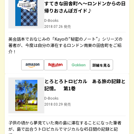
すてきな田舎町へ～ロンドンからの日
帰りおさんぽガイド♪
D-Books
2018.07.26 発売
英会話本でおなじみの「Kayoの“秘密のノート”」シリーズの
著者が、今度は自分の滞在するロンドン南東の田舎町をご紹
介！
詳細を見る
とろとろトロピカル ある旅の記録と
記憶。 第1巻
D-Books
2018.03.29 発売
子供の頃から夢見ていた南の島に滞在することになった筆者
が、島で出合うトロピカルでマジカルな45日間の記録と記