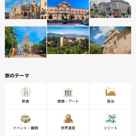
旅のテーマ
飲食
建築・アート
宿泊
イベント・観戦
世界遺産
リゾート