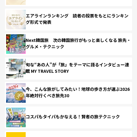
エアラインランキング 読者の投票をもとにランキン
グ形式で発表
Next韓国旅 次の韓国旅行がもっと楽しくなる 旅先・
グルメ・テクニック
旬な“あの人”が「旅」をテーマに語るインタビュー連
載 MY TRAVEL STORY
今、こんな旅がしてみたい！地球の歩き方が選ぶ2026
年絶対行くべき旅先30
コスパもタイパもかなえる！賢者の旅テクニック