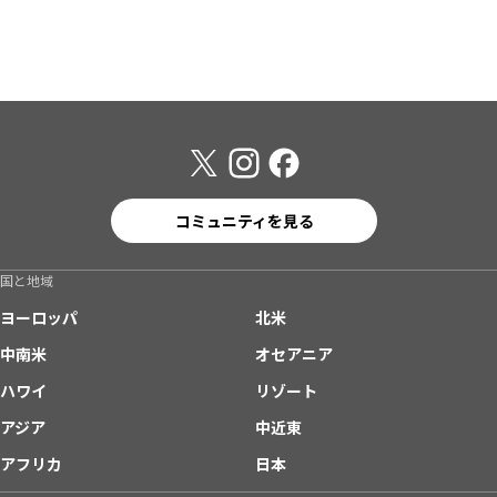
コミュニティを見る
国と地域
ヨーロッパ
北米
中南米
オセアニア
ハワイ
リゾート
アジア
中近東
アフリカ
日本