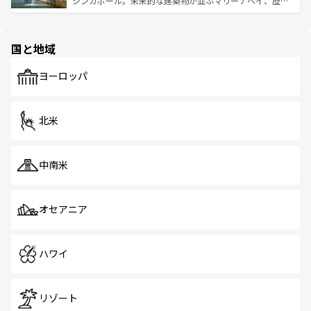
シンガポール。未来的な建築物が並ぶマリーナベイ、歴史
ける。 なお、新着のタイ情報は
コンテンツ一覧
を参照して
そう。 なお、新着の香港情報は
コンテンツ一覧
を参照して
と伝統を感じられるエスニックタウン、多数の緑豊かな公
ほしい。
ほしい。
園や自然保護区など、自然が調和した近代的な景観と文化
の多様性あふれるカラフルな町は、どこを歩いても新しい
国と地域
発見がある。さらに、治安のよさや充実した公共交通機関
も、旅行者にとっては魅力的なポイント。グルメも豊富
で、ホーカーズは地元の風情を楽しめる外せないスポット
ヨーロッパ
だ。訪れる人を飽きさせないシンガポールで、多様な魅力
を体感しよう。 なお、新着のシンガポール情報は
コンテン
ツ一覧
を参照してほしい。
北米
中南米
オセアニア
ハワイ
リゾート