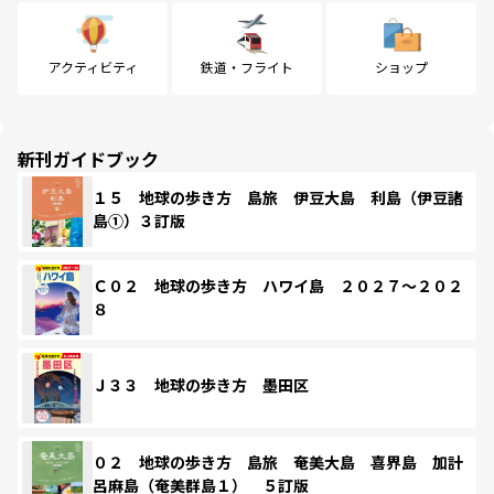
アクティビティ
鉄道・フライト
ショップ
新刊ガイドブック
１５ 地球の歩き方 島旅 伊豆大島 利島（伊豆諸
島①）３訂版
Ｃ０２ 地球の歩き方 ハワイ島 ２０２７～２０２
８
Ｊ３３ 地球の歩き方 墨田区
０２ 地球の歩き方 島旅 奄美大島 喜界島 加計
呂麻島（奄美群島１） ５訂版