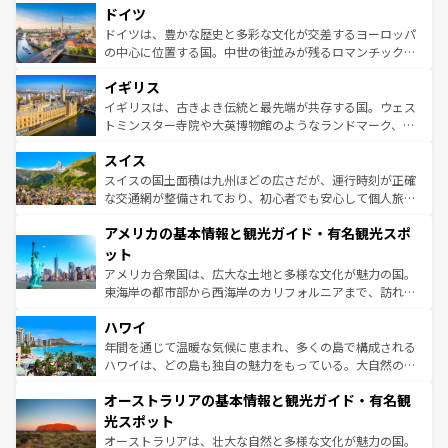
せる。地方によって風土や気候が異なるスペインはその個
ドイツ
で、幅広い魅力が詰まっている。華麗な宮殿、歴史的な大
性で訪れる人を魅了する。 なお、新着のスペイン情報は
コ
聖堂、美しいビーチ、そして豊かな自然が、訪れる者を心
ドイツは、豊かな歴史と多彩な文化が交差するヨーロッパ
ンテンツ一覧
を参照してほしい。
から魅了する。また、フランスは美食の国としても知ら
の中心に位置する国。中世の街並みが残るロマンチック街
れ、フランス料理はユネスコ無形文化遺産にも登録されて
道から、未来を先取りするようなモダンな都市まで多様な
イギリス
いる。シャンパンの発祥地であるランス、プロヴァンスの
顔を持つこの国は、どこを歩いても飽きることがない。ベ
香り高いラベンダー畑など、多彩な楽しみ方が可能だ。さ
ルリンの文化的活気、バイエルン州のアルプスの絶景、そ
イギリスは、古きよき伝統と最先端が共存する国。ウェス
らに、パリ以外の地域にも魅力が溢れており、どの街角に
してライン川沿いのワイン畑といった風景は必見。ビール
トミンスター寺院や大英博物館のようなランドマーク、歴
も豊かな歴史と文化が息づいている。パリ以外の個性あふ
とソーセージを味わいながら地元の人と過ごす楽しい時間
史ある大学都市、美しい丘陵地帯や牧歌的な風景など、エ
れる地方に足を運ぶとそれぞれで全く異なる文化を体験で
スイス
は、お酒好きな人にはぜひ体験してほしい。 なお、新着の
リアごとに異なる魅力がある。また、優雅なアフタヌーン
きるだろう。 なお、新着のフランス情報は
コンテンツ一覧
ドイツ情報は
コンテンツ一覧
を参照してほしい。
ティー、ビール好きにはたまらない英国パブ、サッカー観
スイスの国土面積は九州ほどの広さだが、運行時刻が正確
を参照してほしい。
戦など、本場だからこそできる体験も豊富。イギリスを旅
な交通網が整備されており、初心者でも安心して個人旅行
して楽しみつくそう。 なお、新着のイギリス情報は
コンテ
を楽しめる。日本同様に時刻表どおりの旅が可能だ。中世
アメリカの基本情報と観光ガイド・有名観光スポ
ンツ一覧
を参照してほしい。
の建物がそのまま残る町や、スイスならではのユニークな
博物館もあり、アルプス観光だけでなく町歩きも満喫する
ット
ことができる。国民の所得が高いため物価も高いが、旅行
アメリカ合衆国は、広大な土地と多様な文化が魅力の国。
者向けの交通パス提供のサービスもあり、うまく活用すれ
東海岸の都市部から西海岸のカリフォルニアまで、訪れる
ば市内交通費無料で観光を楽しむこともできる。 なお、新
場所ごとに異なる風景と体験が待っている。ニューヨーク
着のスイス情報は
コンテンツ一覧
を参照してほしい。
ハワイ
のような巨大都市は、観光、ショッピング、エンターテイ
ンメントが詰まった刺激的なスポットだ。一方、アメリカ
年間を通じて温暖な気候に恵まれ、多くの島で構成される
西部には大自然が広がり、グランドキャニオンやイエロー
ハワイは、どの島も独自の魅力をもっている。大自然の神
ストーン国立公園といった絶景が堪能できる。さらに、南
秘を感じたいなら、火山が生み出した壮大な景観を誇るハ
オーストラリアの基本情報と観光ガイド・有名観
部のニューオーリンズでは、音楽と美食が融合した独特の
ワイ島は見逃せない。また、定番の観光地といえばオアフ
文化が魅力。旅行者はアメリカの各地域で異なる魅力を楽
島だが、静かな自然を求めるならマウイ島やカウアイ島が
光スポット
しみながら、その多様性と豊かな歴史を感じることができ
おすすめ。エメラルドグリーンに輝く海をはじめ、豊かな
オーストラリアは、壮大な自然と多様な文化が魅力の国。