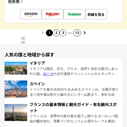
絶景集！
詳細を見る
…
1
2
3
12
AD
AD
人気の国と地域から探す
イタリア
イタリアは歴史、文化、グルメ、自然と多彩な魅力にあふ
れた国。
ローマ
の古代遺跡やフィレンツェのルネッサンス
美術、ヴェネツィアの運河など、歴史あるスポットはもち
スペイン
ろん、トスカーナの美しい田園風景やアマルフィ海岸の絶
景など、自然景観も見逃せない。観光の合間には、本場の
イベリア半島のほぼ80％を占めるスペインは、太陽が降り
ピザやパスタなど、絶品のイタリア料理を堪能することも
注ぐ地中海沿岸から雄大なピレネー山脈まで、多彩な自然
できる。朝目覚めてから夜眠るまで、すべての瞬間を楽し
と文化が詰まったヨーロッパ屈指の旅行先だ。多様な地域
フランスの基本情報と観光ガイド・有名観光スポ
ませてくれるイタリアで、忘れられない旅をしてみよう！
文化が根付くこの国では、情熱的なフラメンコ、熱気あふ
なお、新着のイタリア情報は
コンテンツ一覧
を参照してほ
れる闘牛、そして美味しいタパスが生活の一部となってい
ット
しい。
る。首都マドリードの洗練された雰囲気や、バルセロナの
フランスは、世界中の旅行者を魅了し続けるヨーロッパ屈
アートに溢れた街角から、地方では古代ローマ遺跡や中世
指の観光地だ。首都パリのエッフェル塔やルーブル美術館
の城塞都市、穏やかなビーチリゾートまで多彩な表情を見
といった象徴的なスポットから、田舎町の古風な美しさま