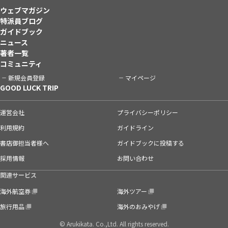
ウェブマガジン
特派員ブログ
ガイドブック
ニュース
著者一覧
コミュニティ
新規会員登録
マイページ
GOOD LUCK TRIP
運営会社
プライバシーポリシー
利用規約
ガイドライン
書店御担当者様へ
ガイドブックに投稿する
採用情報
お問い合わせ
関連サービス
海外航空券
海外ツアー
旅行用品
海外のおみやげ
© Arukikata. Co.,Ltd. All rights reserved.