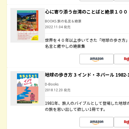
心に寄り添う台湾のことばと絶景１００
BOOKS 旅の名言＆絶景
2022.11.04 発売
世界を４０年以上歩いてきた「地球の歩き方
名言と癒やしの絶景集
地球の歩き方 3 インド・ネパール 1982
D-Books
2018.12.20 発売
1981年、旅人のバイブルとして登場した地
の旅を思い出して欲しい1冊です。