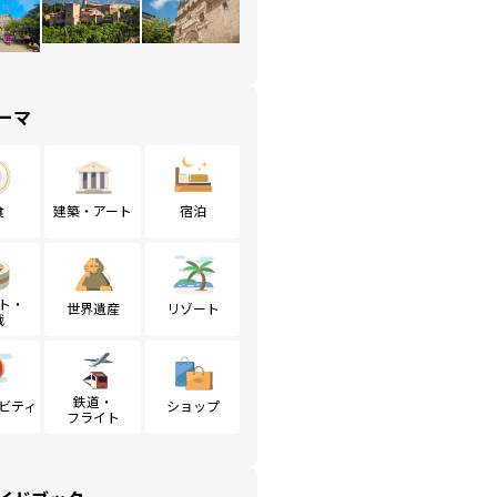
ーマ
食
建築・アート
宿泊
ト・
世界遺産
リゾート
戦
鉄道・
ビティ
ショップ
フライト