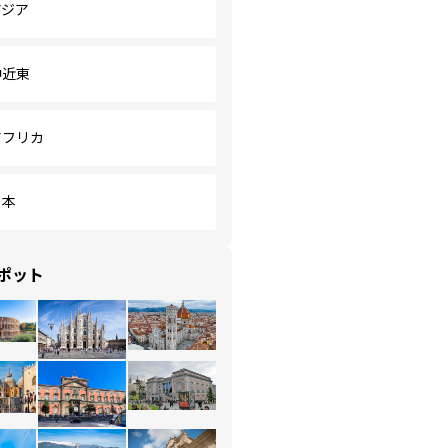
アジア
中近東
アフリカ
日本
ポット