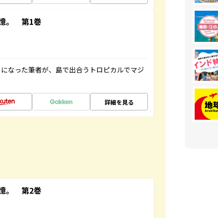
憶。 第1巻
とになった筆者が、島で出合うトロピカルでマジ
詳細を見る
憶。 第2巻