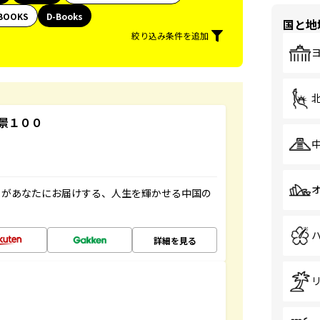
BOOKS
D-Books
国と地
絞り込み条件を追加
景１００
」があなたにお届けする、人生を輝かせる中国の
詳細を見る