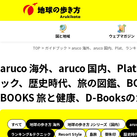
国と地域
ウェブマガジン
TOP
ガイドブック
aruco 海外、aruco 国内、Plat
aruco 海外、aruco 国内、
ック、歴史時代、旅の図鑑、BO
BOOKS 旅と健康、D-Book
すべて
地球の歩き方 海外
地球の歩き方 Jシリーズ（国内）
aru
ランキング&テクニック
Resort Style
島旅
御朱印
歴史時