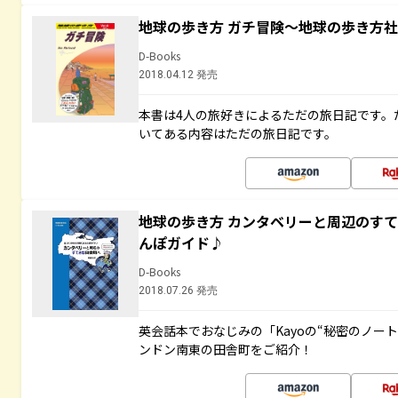
地球の歩き方 ガチ冒険～地球の歩き方
D-Books
2018.04.12 発売
本書は4人の旅好きによるただの旅日記です。
いてある内容はただの旅日記です。
地球の歩き方 カンタベリーと周辺のす
んぽガイド♪
D-Books
2018.07.26 発売
英会話本でおなじみの「Kayoの“秘密のノー
ンドン南東の田舎町をご紹介！