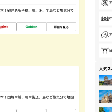
図本！観光名所や橋、川、湖、半島など旅気分で
詳細を見る
人気ス
図本！国境や州、川や街道、島など旅気分で地図