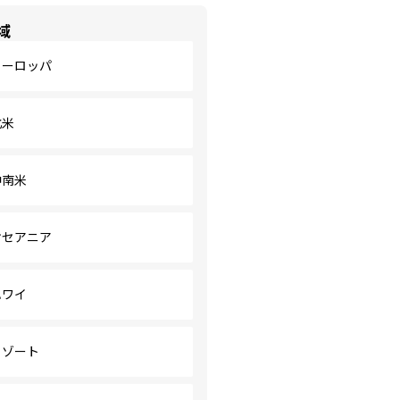
域
ヨーロッパ
北米
中南米
オセアニア
ハワイ
リゾート