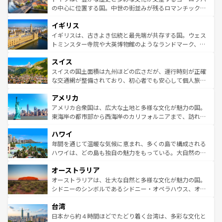
ンテンツ一覧
を参照してほしい。
から魅了する。また、フランスは美食の国としても知ら
の中心に位置する国。中世の街並みが残るロマンチック街
れ、フランス料理はユネスコ無形文化遺産にも登録されて
道から、未来を先取りするようなモダンな都市まで多様な
イギリス
いる。シャンパンの発祥地であるランス、プロヴァンスの
顔を持つこの国は、どこを歩いても飽きることがない。ベ
香り高いラベンダー畑など、多彩な楽しみ方が可能だ。さ
ルリンの文化的活気、バイエルン州のアルプスの絶景、そ
イギリスは、古きよき伝統と最先端が共存する国。ウェス
らに、パリ以外の地域にも魅力が溢れており、どの街角に
してライン川沿いのワイン畑といった風景は必見。ビール
トミンスター寺院や大英博物館のようなランドマーク、歴
も豊かな歴史と文化が息づいている。パリ以外の個性あふ
とソーセージを味わいながら地元の人と過ごす楽しい時間
史ある大学都市、美しい丘陵地帯や牧歌的な風景など、エ
れる地方に足を運ぶとそれぞれで全く異なる文化を体験で
スイス
は、お酒好きな人にはぜひ体験してほしい。 なお、新着の
リアごとに異なる魅力がある。また、優雅なアフタヌーン
きるだろう。 なお、新着のフランス情報は
コンテンツ一覧
ドイツ情報は
コンテンツ一覧
を参照してほしい。
ティー、ビール好きにはたまらない英国パブ、サッカー観
スイスの国土面積は九州ほどの広さだが、運行時刻が正確
を参照してほしい。
戦など、本場だからこそできる体験も豊富。イギリスを旅
な交通網が整備されており、初心者でも安心して個人旅行
して楽しみつくそう。 なお、新着のイギリス情報は
コンテ
を楽しめる。日本同様に時刻表どおりの旅が可能だ。中世
アメリカ
ンツ一覧
を参照してほしい。
の建物がそのまま残る町や、スイスならではのユニークな
博物館もあり、アルプス観光だけでなく町歩きも満喫する
アメリカ合衆国は、広大な土地と多様な文化が魅力の国。
ことができる。国民の所得が高いため物価も高いが、旅行
東海岸の都市部から西海岸のカリフォルニアまで、訪れる
者向けの交通パス提供のサービスもあり、うまく活用すれ
場所ごとに異なる風景と体験が待っている。ニューヨーク
ハワイ
ば市内交通費無料で観光を楽しむこともできる。 なお、新
のような巨大都市は、観光、ショッピング、エンターテイ
着のスイス情報は
コンテンツ一覧
を参照してほしい。
ンメントが詰まった刺激的なスポットだ。一方、アメリカ
年間を通じて温暖な気候に恵まれ、多くの島で構成される
西部には大自然が広がり、グランドキャニオンやイエロー
ハワイは、どの島も独自の魅力をもっている。大自然の神
ストーン国立公園といった絶景が堪能できる。さらに、南
秘を感じたいなら、火山が生み出した壮大な景観を誇るハ
オーストラリア
部のニューオーリンズでは、音楽と美食が融合した独特の
ワイ島は見逃せない。また、定番の観光地といえばオアフ
文化が魅力。旅行者はアメリカの各地域で異なる魅力を楽
島だが、静かな自然を求めるならマウイ島やカウアイ島が
オーストラリアは、壮大な自然と多様な文化が魅力の国。
しみながら、その多様性と豊かな歴史を感じることができ
おすすめ。エメラルドグリーンに輝く海をはじめ、豊かな
シドニーのシンボルであるシドニー・オペラハウス、オー
るだろう。車でのロードトリップや列車の旅も、アメリカ
文化や歴史が息づいている。「アロハスピリット」と呼ば
ストラリア東海岸北部に広がる大サンゴ礁地帯グレートバ
ならではの贅沢な旅のスタイルだ。 なお、新着のアメリカ
台湾
れるおもてなしの心で訪れる人々を迎えてくれるハワイの
リアリーフや大陸中央部にそびえるウルル（エアーズロッ
情報は
コンテンツ一覧
を参照してほしい。
人々、おいしいローカルフードやハワイアンミュージッ
ク）、タスマニアの美しい原生林やケアンズの熱帯雨林な
日本から約４時間ほどでたどり着く台湾は、多彩な文化と