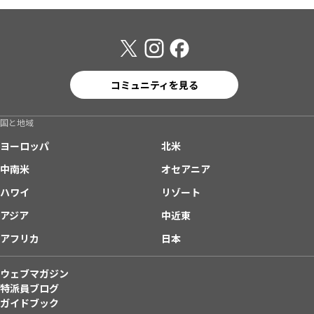
コミュニティを見る
国と地域
ヨーロッパ
北米
中南米
オセアニア
ハワイ
リゾート
アジア
中近東
アフリカ
日本
ウェブマガジン
特派員ブログ
ガイドブック