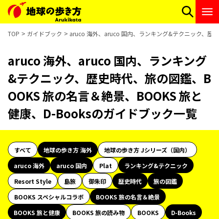
TOP
ガイドブック
aruco 海外、aruco 国内、ランキング&テクニック、歴
aruco 海外、aruco 国内、ランキング
&テクニック、歴史時代、旅の図鑑、B
OOKS 旅の名言＆絶景、BOOKS 旅と
健康、D-Booksのガイドブック一覧
すべて
地球の歩き方 海外
地球の歩き方 Jシリーズ（国内）
aruco 海外
aruco 国内
Plat
ランキング&テクニック
Resort Style
島旅
御朱印
歴史時代
旅の図鑑
BOOKS スペシャルコラボ
BOOKS 旅の名言＆絶景
BOOKS 旅と健康
BOOKS 旅の読み物
BOOKS
D-Books