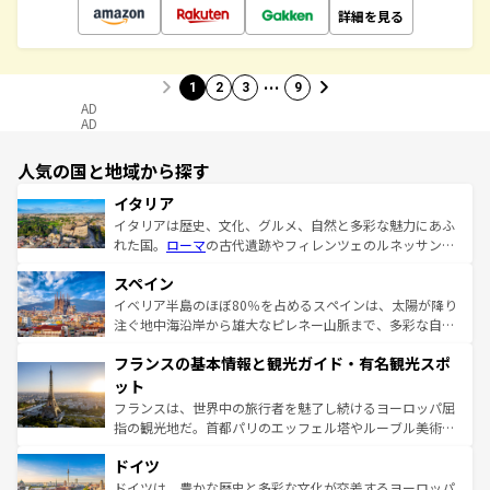
詳細を見る
…
1
2
3
9
AD
AD
人気の国と地域から探す
イタリア
イタリアは歴史、文化、グルメ、自然と多彩な魅力にあふ
れた国。
ローマ
の古代遺跡やフィレンツェのルネッサンス
美術、ヴェネツィアの運河など、歴史あるスポットはもち
スペイン
ろん、トスカーナの美しい田園風景やアマルフィ海岸の絶
景など、自然景観も見逃せない。観光の合間には、本場の
イベリア半島のほぼ80％を占めるスペインは、太陽が降り
ピザやパスタなど、絶品のイタリア料理を堪能することも
注ぐ地中海沿岸から雄大なピレネー山脈まで、多彩な自然
できる。朝目覚めてから夜眠るまで、すべての瞬間を楽し
と文化が詰まったヨーロッパ屈指の旅行先だ。多様な地域
フランスの基本情報と観光ガイド・有名観光スポ
ませてくれるイタリアで、忘れられない旅をしてみよう！
文化が根付くこの国では、情熱的なフラメンコ、熱気あふ
なお、新着のイタリア情報は
コンテンツ一覧
を参照してほ
れる闘牛、そして美味しいタパスが生活の一部となってい
ット
しい。
る。首都マドリードの洗練された雰囲気や、バルセロナの
フランスは、世界中の旅行者を魅了し続けるヨーロッパ屈
アートに溢れた街角から、地方では古代ローマ遺跡や中世
指の観光地だ。首都パリのエッフェル塔やルーブル美術館
の城塞都市、穏やかなビーチリゾートまで多彩な表情を見
といった象徴的なスポットから、田舎町の古風な美しさま
せる。地方によって風土や気候が異なるスペインはその個
ドイツ
で、幅広い魅力が詰まっている。華麗な宮殿、歴史的な大
性で訪れる人を魅了する。 なお、新着のスペイン情報は
コ
聖堂、美しいビーチ、そして豊かな自然が、訪れる者を心
ドイツは、豊かな歴史と多彩な文化が交差するヨーロッパ