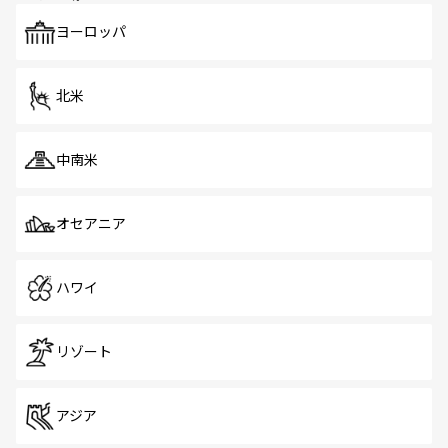
も、旅行者にとっては魅力的なポイント。グルメも豊富
で、ホーカーズは地元の風情を楽しめる外せないスポット
ヨーロッパ
だ。訪れる人を飽きさせないシンガポールで、多様な魅力
を体感しよう。 なお、新着のシンガポール情報は
コンテン
ツ一覧
を参照してほしい。
北米
中南米
オセアニア
ハワイ
リゾート
アジア