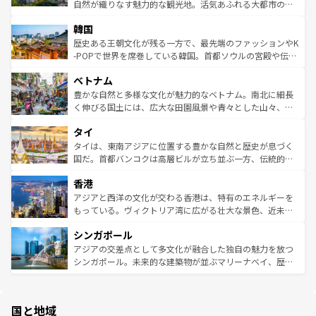
ク、伝統的なフラダンスなど、すべてがハワイの魅力を彩
ど、見どころがたくさん。また、カフェやワイン、オージ
自然が織りなす魅力的な観光地。活気あふれる大都市の台
っている。訪れるたびに新しい発見と感動が待っているハ
ービーフなどの食文化も豊かで、美味しいものであふれて
北やノスタルジックな町並みが人気な九份（ジォウフェ
ワイを、存分に味わってほしい。 なお、新着のハワイ情報
韓国
いる。アクティビティも充実しており、サーフィンやダイ
ン）、静ひつな山岳地帯である台湾東部など、都市の喧騒
は
コンテンツ一覧
を参照してほしい。
ビング、ハイキングなど、アウトドア好きにはたまらな
と山間の静けさが共存しており、訪れる人に新しい発見と
歴史ある王朝文化が残る一方で、最先端のファッションやK
い。オーストラリアの多彩な魅力を存分に味わいつくそ
驚きをもたらしてくれる。また、奥深い台湾の食文化も魅
-POPで世界を席巻している韓国。首都ソウルの宮殿や伝統
う。 なお、新着のオーストラリア情報は
コンテンツ一覧
を
力で、夜市などの屋台グルメから高級料理、ヘルシーで美
家屋が並ぶエリアでは韓国の歴史と文化に浸ることがで
参照してほしい。
ベトナム
容にもいいと評判のスイーツなど、バラエティ豊かな料理
き、地方に足を延ばせば四季折々の自然美を楽しむことが
が味わえる。 なお、新着の台湾情報は
コンテンツ一覧
を参
できる。そして、キムチや焼肉、絶品のストリートフード
豊かな自然と多様な文化が魅力的なベトナム。南北に細長
照してほしい。
まで、さまざまな韓国料理が待っている。夜には、韓国な
く伸びる国土には、広大な田園風景や青々とした山々、世
らではのナイトライフも堪能できる。あたたかいホスピタ
界遺産に登録された壮大な自然景観が点在し、都市部では
タイ
リティに包まれながら、韓国の多彩な魅力を心ゆくまで味
急速な発展と共に伝統が息づく。ハノイの古い町並みやホ
わってみてほしい。 なお、新着の韓国情報は
コンテンツ一
ーチミン市のフランス統治時代の建物も、独特の雰囲気を
タイは、東南アジアに位置する豊かな自然と歴史が息づく
覧
を参照してほしい。
醸し出している。また、バラエティの豊かさとおいしさで
国だ。首都バンコクは高層ビルが立ち並ぶ一方、伝統的な
世界中の食通を魅了してやまないベトナム料理も魅力のひ
寺院や市場がいたるところに点在し、古きよき文化と現代
香港
とつ。フォーやバインミー、ベトナムコーヒーなどは、ぜ
の活気が交差している。北部ではチェンマイなどの山岳地
ひ現地で味わいたい。どの地域を訪れてもあたたかい人々
帯で自然と触れ合い、南部ではプーケットやクラビの美し
アジアと西洋の文化が交わる香港は、特有のエネルギーを
が旅行者を迎えてくれるので、きっと忘れられない旅にな
いビーチでリゾート気分を楽しむことができる。タイ料理
もっている。ヴィクトリア湾に広がる壮大な景色、近未来
るはずだ。 なお、新着のベトナム情報は
コンテンツ一覧
を
は世界的に有名で、屋台から高級レストランまで味覚を刺
的なアートスポット、そして歴史と現代が融合した町並
参照してほしい。
シンガポール
激する。気候は一年中温暖で、どの季節にも異なる楽しみ
み、どこを訪れても感動するはず。観光スポットが密集し
が待っている。親しみやすいタイの人々、仏教を中心とし
ており、効率よく見どころを回れるのも魅力。息をのむよ
アジアの交差点として多文化が融合した独自の魅力を放つ
た文化、そして多様な観光資源が、訪れる旅人を魅了し続
うな絶景から文化的な体験まで、香港を存分に楽しみ尽く
シンガポール。未来的な建築物が並ぶマリーナベイ、歴史
ける。 なお、新着のタイ情報は
コンテンツ一覧
を参照して
そう。 なお、新着の香港情報は
コンテンツ一覧
を参照して
と伝統を感じられるエスニックタウン、多数の緑豊かな公
ほしい。
ほしい。
園や自然保護区など、自然が調和した近代的な景観と文化
の多様性あふれるカラフルな町は、どこを歩いても新しい
国と地域
発見がある。さらに、治安のよさや充実した公共交通機関