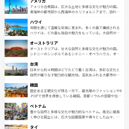
アメリカ
ンツ一覧
を参照してほしい。
の建物がそのまま残る町や、スイスならではのユニークな
博物館もあり、アルプス観光だけでなく町歩きも満喫する
アメリカ合衆国は、広大な土地と多様な文化が魅力の国。
ことができる。国民の所得が高いため物価も高いが、旅行
東海岸の都市部から西海岸のカリフォルニアまで、訪れる
者向けの交通パス提供のサービスもあり、うまく活用すれ
場所ごとに異なる風景と体験が待っている。ニューヨーク
ハワイ
ば市内交通費無料で観光を楽しむこともできる。 なお、新
のような巨大都市は、観光、ショッピング、エンターテイ
着のスイス情報は
コンテンツ一覧
を参照してほしい。
ンメントが詰まった刺激的なスポットだ。一方、アメリカ
年間を通じて温暖な気候に恵まれ、多くの島で構成される
西部には大自然が広がり、グランドキャニオンやイエロー
ハワイは、どの島も独自の魅力をもっている。大自然の神
ストーン国立公園といった絶景が堪能できる。さらに、南
秘を感じたいなら、火山が生み出した壮大な景観を誇るハ
オーストラリア
部のニューオーリンズでは、音楽と美食が融合した独特の
ワイ島は見逃せない。また、定番の観光地といえばオアフ
文化が魅力。旅行者はアメリカの各地域で異なる魅力を楽
島だが、静かな自然を求めるならマウイ島やカウアイ島が
オーストラリアは、壮大な自然と多様な文化が魅力の国。
しみながら、その多様性と豊かな歴史を感じることができ
おすすめ。エメラルドグリーンに輝く海をはじめ、豊かな
シドニーのシンボルであるシドニー・オペラハウス、オー
るだろう。車でのロードトリップや列車の旅も、アメリカ
文化や歴史が息づいている。「アロハスピリット」と呼ば
ストラリア東海岸北部に広がる大サンゴ礁地帯グレートバ
ならではの贅沢な旅のスタイルだ。 なお、新着のアメリカ
台湾
れるおもてなしの心で訪れる人々を迎えてくれるハワイの
リアリーフや大陸中央部にそびえるウルル（エアーズロッ
情報は
コンテンツ一覧
を参照してほしい。
人々、おいしいローカルフードやハワイアンミュージッ
ク）、タスマニアの美しい原生林やケアンズの熱帯雨林な
日本から約４時間ほどでたどり着く台湾は、多彩な文化と
ク、伝統的なフラダンスなど、すべてがハワイの魅力を彩
ど、見どころがたくさん。また、カフェやワイン、オージ
自然が織りなす魅力的な観光地。活気あふれる大都市の台
っている。訪れるたびに新しい発見と感動が待っているハ
ービーフなどの食文化も豊かで、美味しいものであふれて
北やノスタルジックな町並みが人気な九份（ジォウフェ
ワイを、存分に味わってほしい。 なお、新着のハワイ情報
韓国
いる。アクティビティも充実しており、サーフィンやダイ
ン）、静ひつな山岳地帯である台湾東部など、都市の喧騒
は
コンテンツ一覧
を参照してほしい。
ビング、ハイキングなど、アウトドア好きにはたまらな
と山間の静けさが共存しており、訪れる人に新しい発見と
歴史ある王朝文化が残る一方で、最先端のファッションやK
い。オーストラリアの多彩な魅力を存分に味わいつくそ
驚きをもたらしてくれる。また、奥深い台湾の食文化も魅
-POPで世界を席巻している韓国。首都ソウルの宮殿や伝統
う。 なお、新着のオーストラリア情報は
コンテンツ一覧
を
力で、夜市などの屋台グルメから高級料理、ヘルシーで美
家屋が並ぶエリアでは韓国の歴史と文化に浸ることがで
参照してほしい。
ベトナム
容にもいいと評判のスイーツなど、バラエティ豊かな料理
き、地方に足を延ばせば四季折々の自然美を楽しむことが
が味わえる。 なお、新着の台湾情報は
コンテンツ一覧
を参
できる。そして、キムチや焼肉、絶品のストリートフード
豊かな自然と多様な文化が魅力的なベトナム。南北に細長
照してほしい。
まで、さまざまな韓国料理が待っている。夜には、韓国な
く伸びる国土には、広大な田園風景や青々とした山々、世
らではのナイトライフも堪能できる。あたたかいホスピタ
界遺産に登録された壮大な自然景観が点在し、都市部では
タイ
リティに包まれながら、韓国の多彩な魅力を心ゆくまで味
急速な発展と共に伝統が息づく。ハノイの古い町並みやホ