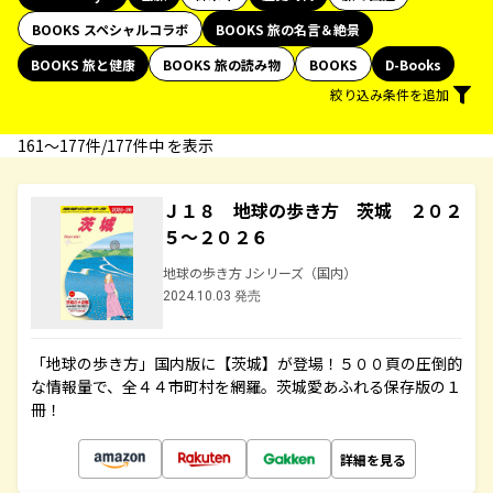
BOOKS スペシャルコラボ
BOOKS 旅の名言＆絶景
BOOKS 旅と健康
BOOKS 旅の読み物
BOOKS
D-Books
絞り込み条件を追加
161〜177件/177件中 を表示
Ｊ１８ 地球の歩き方 茨城 ２０２
５～２０２６
地球の歩き方 Jシリーズ（国内）
2024.10.03 発売
「地球の歩き方」国内版に【茨城】が登場！５００頁の圧倒的
な情報量で、全４４市町村を網羅。茨城愛あふれる保存版の１
冊！
詳細を見る