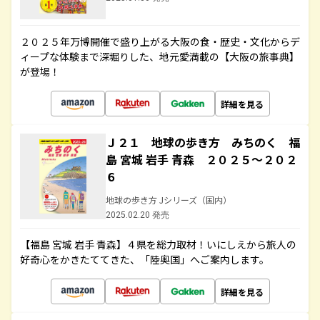
２０２５年万博開催で盛り上がる大阪の食・歴史・文化からデ
ィープな体験まで深堀りした、地元愛満載の【大阪の旅事典】
が登場！
詳細を見る
Ｊ２１ 地球の歩き方 みちのく 福
島 宮城 岩手 青森 ２０２５～２０２
６
地球の歩き方 Jシリーズ（国内）
2025.02.20 発売
【福島 宮城 岩手 青森】４県を総力取材！いにしえから旅人の
好奇心をかきたててきた、「陸奥国」へご案内します。
詳細を見る