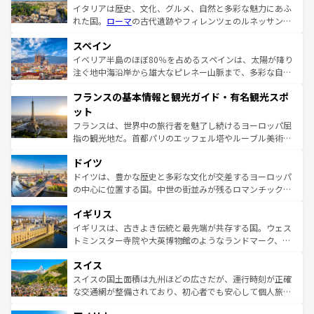
イタリアは歴史、文化、グルメ、自然と多彩な魅力にあふ
れた国。
ローマ
の古代遺跡やフィレンツェのルネッサンス
美術、ヴェネツィアの運河など、歴史あるスポットはもち
スペイン
ろん、トスカーナの美しい田園風景やアマルフィ海岸の絶
景など、自然景観も見逃せない。観光の合間には、本場の
イベリア半島のほぼ80％を占めるスペインは、太陽が降り
ピザやパスタなど、絶品のイタリア料理を堪能することも
注ぐ地中海沿岸から雄大なピレネー山脈まで、多彩な自然
できる。朝目覚めてから夜眠るまで、すべての瞬間を楽し
と文化が詰まったヨーロッパ屈指の旅行先だ。多様な地域
フランスの基本情報と観光ガイド・有名観光スポ
ませてくれるイタリアで、忘れられない旅をしてみよう！
文化が根付くこの国では、情熱的なフラメンコ、熱気あふ
なお、新着のイタリア情報は
コンテンツ一覧
を参照してほ
れる闘牛、そして美味しいタパスが生活の一部となってい
ット
しい。
る。首都マドリードの洗練された雰囲気や、バルセロナの
フランスは、世界中の旅行者を魅了し続けるヨーロッパ屈
アートに溢れた街角から、地方では古代ローマ遺跡や中世
指の観光地だ。首都パリのエッフェル塔やルーブル美術館
の城塞都市、穏やかなビーチリゾートまで多彩な表情を見
といった象徴的なスポットから、田舎町の古風な美しさま
せる。地方によって風土や気候が異なるスペインはその個
ドイツ
で、幅広い魅力が詰まっている。華麗な宮殿、歴史的な大
性で訪れる人を魅了する。 なお、新着のスペイン情報は
コ
聖堂、美しいビーチ、そして豊かな自然が、訪れる者を心
ドイツは、豊かな歴史と多彩な文化が交差するヨーロッパ
ンテンツ一覧
を参照してほしい。
から魅了する。また、フランスは美食の国としても知ら
の中心に位置する国。中世の街並みが残るロマンチック街
れ、フランス料理はユネスコ無形文化遺産にも登録されて
道から、未来を先取りするようなモダンな都市まで多様な
イギリス
いる。シャンパンの発祥地であるランス、プロヴァンスの
顔を持つこの国は、どこを歩いても飽きることがない。ベ
香り高いラベンダー畑など、多彩な楽しみ方が可能だ。さ
ルリンの文化的活気、バイエルン州のアルプスの絶景、そ
イギリスは、古きよき伝統と最先端が共存する国。ウェス
らに、パリ以外の地域にも魅力が溢れており、どの街角に
してライン川沿いのワイン畑といった風景は必見。ビール
トミンスター寺院や大英博物館のようなランドマーク、歴
も豊かな歴史と文化が息づいている。パリ以外の個性あふ
とソーセージを味わいながら地元の人と過ごす楽しい時間
史ある大学都市、美しい丘陵地帯や牧歌的な風景など、エ
れる地方に足を運ぶとそれぞれで全く異なる文化を体験で
スイス
は、お酒好きな人にはぜひ体験してほしい。 なお、新着の
リアごとに異なる魅力がある。また、優雅なアフタヌーン
きるだろう。 なお、新着のフランス情報は
コンテンツ一覧
ドイツ情報は
コンテンツ一覧
を参照してほしい。
ティー、ビール好きにはたまらない英国パブ、サッカー観
スイスの国土面積は九州ほどの広さだが、運行時刻が正確
を参照してほしい。
戦など、本場だからこそできる体験も豊富。イギリスを旅
な交通網が整備されており、初心者でも安心して個人旅行
して楽しみつくそう。 なお、新着のイギリス情報は
コンテ
を楽しめる。日本同様に時刻表どおりの旅が可能だ。中世