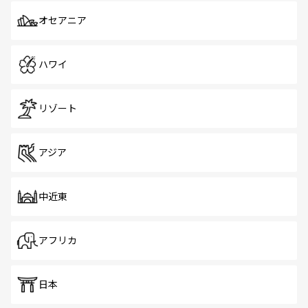
オセアニア
ハワイ
リゾート
アジア
中近東
アフリカ
日本