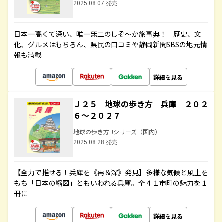
2025.08.07 発売
日本一高くて深い、唯一無二のしぞ～か旅事典！ 歴史、文
化、グルメはもちろん、県民の口コミや静岡新聞SBSの地元情
報も満載
詳細を見る
Ｊ２５ 地球の歩き方 兵庫 ２０２
６～２０２７
地球の歩き方 Jシリーズ（国内）
2025.08.28 発売
【全力で推せる！兵庫を《再＆深》発見】多様な気候と風土を
もち「日本の縮図」ともいわれる兵庫。全４１市町の魅力を１
冊に
詳細を見る