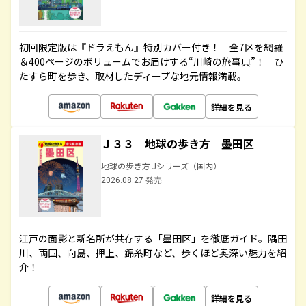
初回限定版は『ドラえもん』特別カバー付き！ 全7区を網羅
＆400ページのボリュームでお届けする“川崎の旅事典”！ ひ
たすら町を歩き、取材したディープな地元情報満載。
詳細を見る
Ｊ３３ 地球の歩き方 墨田区
地球の歩き方 Jシリーズ（国内）
2026.08.27 発売
江戸の面影と新名所が共存する「墨田区」を徹底ガイド。隅田
川、両国、向島、押上、錦糸町など、歩くほど奥深い魅力を紹
介！
詳細を見る