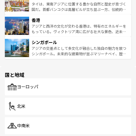
わってみてほしい。 なお、新着の韓国情報は
コンテンツ一
ーチミン市のフランス統治時代の建物も、独特の雰囲気を
タイは、東南アジアに位置する豊かな自然と歴史が息づく
覧
を参照してほしい。
醸し出している。また、バラエティの豊かさとおいしさで
国だ。首都バンコクは高層ビルが立ち並ぶ一方、伝統的な
世界中の食通を魅了してやまないベトナム料理も魅力のひ
寺院や市場がいたるところに点在し、古きよき文化と現代
香港
とつ。フォーやバインミー、ベトナムコーヒーなどは、ぜ
の活気が交差している。北部ではチェンマイなどの山岳地
ひ現地で味わいたい。どの地域を訪れてもあたたかい人々
帯で自然と触れ合い、南部ではプーケットやクラビの美し
アジアと西洋の文化が交わる香港は、特有のエネルギーを
が旅行者を迎えてくれるので、きっと忘れられない旅にな
いビーチでリゾート気分を楽しむことができる。タイ料理
もっている。ヴィクトリア湾に広がる壮大な景色、近未来
るはずだ。 なお、新着のベトナム情報は
コンテンツ一覧
を
は世界的に有名で、屋台から高級レストランまで味覚を刺
的なアートスポット、そして歴史と現代が融合した町並
参照してほしい。
シンガポール
激する。気候は一年中温暖で、どの季節にも異なる楽しみ
み、どこを訪れても感動するはず。観光スポットが密集し
が待っている。親しみやすいタイの人々、仏教を中心とし
ており、効率よく見どころを回れるのも魅力。息をのむよ
アジアの交差点として多文化が融合した独自の魅力を放つ
た文化、そして多様な観光資源が、訪れる旅人を魅了し続
うな絶景から文化的な体験まで、香港を存分に楽しみ尽く
シンガポール。未来的な建築物が並ぶマリーナベイ、歴史
ける。 なお、新着のタイ情報は
コンテンツ一覧
を参照して
そう。 なお、新着の香港情報は
コンテンツ一覧
を参照して
と伝統を感じられるエスニックタウン、多数の緑豊かな公
ほしい。
ほしい。
園や自然保護区など、自然が調和した近代的な景観と文化
の多様性あふれるカラフルな町は、どこを歩いても新しい
国と地域
発見がある。さらに、治安のよさや充実した公共交通機関
も、旅行者にとっては魅力的なポイント。グルメも豊富
で、ホーカーズは地元の風情を楽しめる外せないスポット
ヨーロッパ
だ。訪れる人を飽きさせないシンガポールで、多様な魅力
を体感しよう。 なお、新着のシンガポール情報は
コンテン
ツ一覧
を参照してほしい。
北米
中南米