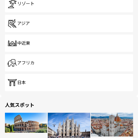
リゾート
アジア
中近東
アフリカ
日本
人気スポット