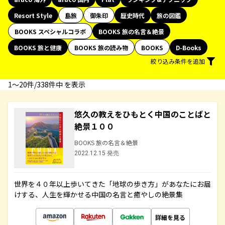
Resort Style
島旅
御朱印
歴史時代
旅の図鑑
BOOKS スペシャルコラボ
BOOKS 旅の名言＆絶景
BOOKS 旅と健康
BOOKS 旅の読み物
BOOKS
D-Books
絞り込み条件を追加
1〜20件/338件中 を表示
悠久の教えをひもとく中国のことばと
絶景１００
BOOKS 旅の名言＆絶景
2022.12.15 発売
世界を４０年以上歩いてきた「地球の歩き方」があなたにお届
けする、人生を輝かせる中国の名言と癒やしの絶景集
詳細を見る