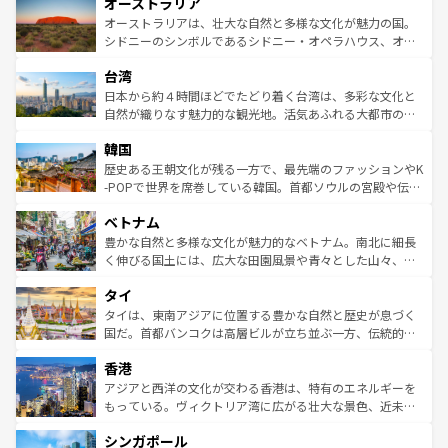
オーストラリア
部のニューオーリンズでは、音楽と美食が融合した独特の
ワイ島は見逃せない。また、定番の観光地といえばオアフ
文化が魅力。旅行者はアメリカの各地域で異なる魅力を楽
島だが、静かな自然を求めるならマウイ島やカウアイ島が
オーストラリアは、壮大な自然と多様な文化が魅力の国。
しみながら、その多様性と豊かな歴史を感じることができ
おすすめ。エメラルドグリーンに輝く海をはじめ、豊かな
シドニーのシンボルであるシドニー・オペラハウス、オー
るだろう。車でのロードトリップや列車の旅も、アメリカ
文化や歴史が息づいている。「アロハスピリット」と呼ば
ストラリア東海岸北部に広がる大サンゴ礁地帯グレートバ
ならではの贅沢な旅のスタイルだ。 なお、新着のアメリカ
台湾
れるおもてなしの心で訪れる人々を迎えてくれるハワイの
リアリーフや大陸中央部にそびえるウルル（エアーズロッ
情報は
コンテンツ一覧
を参照してほしい。
人々、おいしいローカルフードやハワイアンミュージッ
ク）、タスマニアの美しい原生林やケアンズの熱帯雨林な
日本から約４時間ほどでたどり着く台湾は、多彩な文化と
ク、伝統的なフラダンスなど、すべてがハワイの魅力を彩
ど、見どころがたくさん。また、カフェやワイン、オージ
自然が織りなす魅力的な観光地。活気あふれる大都市の台
っている。訪れるたびに新しい発見と感動が待っているハ
ービーフなどの食文化も豊かで、美味しいものであふれて
北やノスタルジックな町並みが人気な九份（ジォウフェ
ワイを、存分に味わってほしい。 なお、新着のハワイ情報
韓国
いる。アクティビティも充実しており、サーフィンやダイ
ン）、静ひつな山岳地帯である台湾東部など、都市の喧騒
は
コンテンツ一覧
を参照してほしい。
ビング、ハイキングなど、アウトドア好きにはたまらな
と山間の静けさが共存しており、訪れる人に新しい発見と
歴史ある王朝文化が残る一方で、最先端のファッションやK
い。オーストラリアの多彩な魅力を存分に味わいつくそ
驚きをもたらしてくれる。また、奥深い台湾の食文化も魅
-POPで世界を席巻している韓国。首都ソウルの宮殿や伝統
う。 なお、新着のオーストラリア情報は
コンテンツ一覧
を
力で、夜市などの屋台グルメから高級料理、ヘルシーで美
家屋が並ぶエリアでは韓国の歴史と文化に浸ることがで
参照してほしい。
ベトナム
容にもいいと評判のスイーツなど、バラエティ豊かな料理
き、地方に足を延ばせば四季折々の自然美を楽しむことが
が味わえる。 なお、新着の台湾情報は
コンテンツ一覧
を参
できる。そして、キムチや焼肉、絶品のストリートフード
豊かな自然と多様な文化が魅力的なベトナム。南北に細長
照してほしい。
まで、さまざまな韓国料理が待っている。夜には、韓国な
く伸びる国土には、広大な田園風景や青々とした山々、世
らではのナイトライフも堪能できる。あたたかいホスピタ
界遺産に登録された壮大な自然景観が点在し、都市部では
タイ
リティに包まれながら、韓国の多彩な魅力を心ゆくまで味
急速な発展と共に伝統が息づく。ハノイの古い町並みやホ
わってみてほしい。 なお、新着の韓国情報は
コンテンツ一
ーチミン市のフランス統治時代の建物も、独特の雰囲気を
タイは、東南アジアに位置する豊かな自然と歴史が息づく
覧
を参照してほしい。
醸し出している。また、バラエティの豊かさとおいしさで
国だ。首都バンコクは高層ビルが立ち並ぶ一方、伝統的な
世界中の食通を魅了してやまないベトナム料理も魅力のひ
寺院や市場がいたるところに点在し、古きよき文化と現代
香港
とつ。フォーやバインミー、ベトナムコーヒーなどは、ぜ
の活気が交差している。北部ではチェンマイなどの山岳地
ひ現地で味わいたい。どの地域を訪れてもあたたかい人々
帯で自然と触れ合い、南部ではプーケットやクラビの美し
アジアと西洋の文化が交わる香港は、特有のエネルギーを
が旅行者を迎えてくれるので、きっと忘れられない旅にな
いビーチでリゾート気分を楽しむことができる。タイ料理
もっている。ヴィクトリア湾に広がる壮大な景色、近未来
るはずだ。 なお、新着のベトナム情報は
コンテンツ一覧
を
は世界的に有名で、屋台から高級レストランまで味覚を刺
的なアートスポット、そして歴史と現代が融合した町並
参照してほしい。
シンガポール
激する。気候は一年中温暖で、どの季節にも異なる楽しみ
み、どこを訪れても感動するはず。観光スポットが密集し