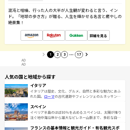
混沌と喧噪、行った人の大半が人生観が変わると言う、イン
ド。「地球の歩き方」が贈る、人生を輝かせる名言と癒やしの
絶景集！
詳細を見る
…
1
2
3
17
AD
AD
人気の国と地域から探す
イタリア
イタリアは歴史、文化、グルメ、自然と多彩な魅力にあふ
れた国。
ローマ
の古代遺跡やフィレンツェのルネッサンス
美術、ヴェネツィアの運河など、歴史あるスポットはもち
スペイン
ろん、トスカーナの美しい田園風景やアマルフィ海岸の絶
景など、自然景観も見逃せない。観光の合間には、本場の
イベリア半島のほぼ80％を占めるスペインは、太陽が降り
ピザやパスタなど、絶品のイタリア料理を堪能することも
注ぐ地中海沿岸から雄大なピレネー山脈まで、多彩な自然
できる。朝目覚めてから夜眠るまで、すべての瞬間を楽し
と文化が詰まったヨーロッパ屈指の旅行先だ。多様な地域
フランスの基本情報と観光ガイド・有名観光スポ
ませてくれるイタリアで、忘れられない旅をしてみよう！
文化が根付くこの国では、情熱的なフラメンコ、熱気あふ