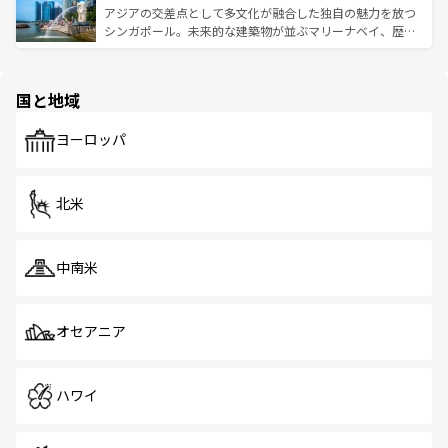
が待っている。親しみやすいタイの人々、仏教を中心とし
ており、効率よく見どころを回れるのも魅力。息をのむよ
アジアの交差点として多文化が融合した独自の魅力を放つ
た文化、そして多様な観光資源が、訪れる旅人を魅了し続
うな絶景から文化的な体験まで、香港を存分に楽しみ尽く
シンガポール。未来的な建築物が並ぶマリーナベイ、歴史
ける。 なお、新着のタイ情報は
コンテンツ一覧
を参照して
そう。 なお、新着の香港情報は
コンテンツ一覧
を参照して
と伝統を感じられるエスニックタウン、多数の緑豊かな公
ほしい。
ほしい。
園や自然保護区など、自然が調和した近代的な景観と文化
の多様性あふれるカラフルな町は、どこを歩いても新しい
国と地域
発見がある。さらに、治安のよさや充実した公共交通機関
も、旅行者にとっては魅力的なポイント。グルメも豊富
で、ホーカーズは地元の風情を楽しめる外せないスポット
ヨーロッパ
だ。訪れる人を飽きさせないシンガポールで、多様な魅力
を体感しよう。 なお、新着のシンガポール情報は
コンテン
ツ一覧
を参照してほしい。
北米
中南米
オセアニア
ハワイ