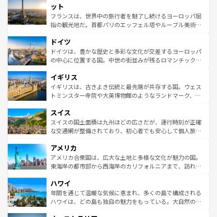
なお、新着のイタリア情報は
コンテンツ一覧
を参照してほ
れる闘牛、そして美味しいタパスが生活の一部となってい
ット
しい。
る。首都マドリードの洗練された雰囲気や、バルセロナの
フランスは、世界中の旅行者を魅了し続けるヨーロッパ屈
アートに溢れた街角から、地方では古代ローマ遺跡や中世
指の観光地だ。首都パリのエッフェル塔やルーブル美術館
の城塞都市、穏やかなビーチリゾートまで多彩な表情を見
といった象徴的なスポットから、田舎町の古風な美しさま
せる。地方によって風土や気候が異なるスペインはその個
ドイツ
で、幅広い魅力が詰まっている。華麗な宮殿、歴史的な大
性で訪れる人を魅了する。 なお、新着のスペイン情報は
コ
聖堂、美しいビーチ、そして豊かな自然が、訪れる者を心
ドイツは、豊かな歴史と多彩な文化が交差するヨーロッパ
ンテンツ一覧
を参照してほしい。
から魅了する。また、フランスは美食の国としても知ら
の中心に位置する国。中世の街並みが残るロマンチック街
れ、フランス料理はユネスコ無形文化遺産にも登録されて
道から、未来を先取りするようなモダンな都市まで多様な
イギリス
いる。シャンパンの発祥地であるランス、プロヴァンスの
顔を持つこの国は、どこを歩いても飽きることがない。ベ
香り高いラベンダー畑など、多彩な楽しみ方が可能だ。さ
ルリンの文化的活気、バイエルン州のアルプスの絶景、そ
イギリスは、古きよき伝統と最先端が共存する国。ウェス
らに、パリ以外の地域にも魅力が溢れており、どの街角に
してライン川沿いのワイン畑といった風景は必見。ビール
トミンスター寺院や大英博物館のようなランドマーク、歴
も豊かな歴史と文化が息づいている。パリ以外の個性あふ
とソーセージを味わいながら地元の人と過ごす楽しい時間
史ある大学都市、美しい丘陵地帯や牧歌的な風景など、エ
れる地方に足を運ぶとそれぞれで全く異なる文化を体験で
スイス
は、お酒好きな人にはぜひ体験してほしい。 なお、新着の
リアごとに異なる魅力がある。また、優雅なアフタヌーン
きるだろう。 なお、新着のフランス情報は
コンテンツ一覧
ドイツ情報は
コンテンツ一覧
を参照してほしい。
ティー、ビール好きにはたまらない英国パブ、サッカー観
スイスの国土面積は九州ほどの広さだが、運行時刻が正確
を参照してほしい。
戦など、本場だからこそできる体験も豊富。イギリスを旅
な交通網が整備されており、初心者でも安心して個人旅行
して楽しみつくそう。 なお、新着のイギリス情報は
コンテ
を楽しめる。日本同様に時刻表どおりの旅が可能だ。中世
アメリカ
ンツ一覧
を参照してほしい。
の建物がそのまま残る町や、スイスならではのユニークな
博物館もあり、アルプス観光だけでなく町歩きも満喫する
アメリカ合衆国は、広大な土地と多様な文化が魅力の国。
ことができる。国民の所得が高いため物価も高いが、旅行
東海岸の都市部から西海岸のカリフォルニアまで、訪れる
者向けの交通パス提供のサービスもあり、うまく活用すれ
場所ごとに異なる風景と体験が待っている。ニューヨーク
ハワイ
ば市内交通費無料で観光を楽しむこともできる。 なお、新
のような巨大都市は、観光、ショッピング、エンターテイ
着のスイス情報は
コンテンツ一覧
を参照してほしい。
ンメントが詰まった刺激的なスポットだ。一方、アメリカ
年間を通じて温暖な気候に恵まれ、多くの島で構成される
西部には大自然が広がり、グランドキャニオンやイエロー
ハワイは、どの島も独自の魅力をもっている。大自然の神
ストーン国立公園といった絶景が堪能できる。さらに、南
秘を感じたいなら、火山が生み出した壮大な景観を誇るハ