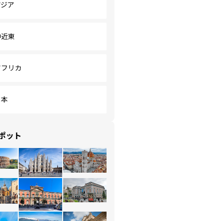
アジア
中近東
アフリカ
日本
ポット