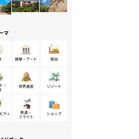
ーマ
食
建築・アート
宿泊
ト・
世界遺産
リゾート
戦
鉄道・
ビティ
ショップ
フライト