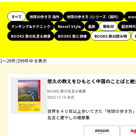
すべて
地球の歩き方 海外
地球の歩き方 Jシリーズ（国内）
aru
ランキング&テクニック
Resort Style
島旅
御朱印
歴史時代
BOOKS 旅の名言＆絶景
BOOKS 旅と健康
BOOKS 旅の読み物
1〜20件/299件中 を表示
悠久の教えをひもとく中国のことばと絶
BOOKS 旅の名言＆絶景
2022.12.15 発売
世界を４０年以上歩いてきた「地球の歩き方
名言と癒やしの絶景集