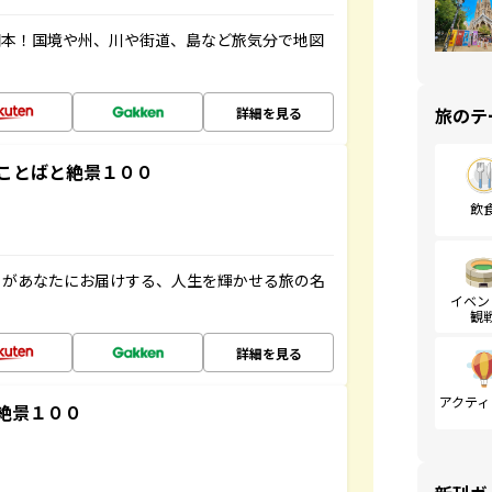
図本！国境や州、川や街道、島など旅気分で地図
旅のテ
詳細を見る
ことばと絶景１００
飲
」があなたにお届けする、人生を輝かせる旅の名
イベン
観
詳細を見る
アクティ
絶景１００