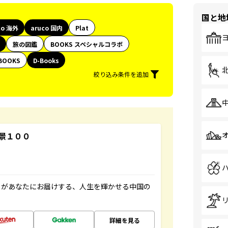
国と地
co 海外
aruco 国内
Plat
旅の図鑑
BOOKS スペシャルコラボ
BOOKS
D-Books
絞り込み条件を追加
景１００
」があなたにお届けする、人生を輝かせる中国の
詳細を見る