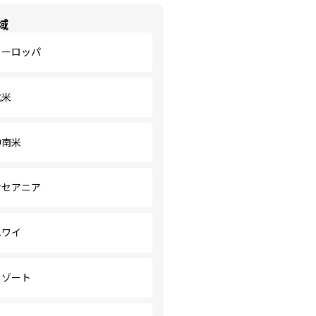
域
ヨーロッパ
北米
中南米
オセアニア
ハワイ
リゾート