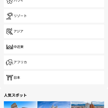
ハワイ
リゾート
アジア
中近東
アフリカ
日本
人気スポット