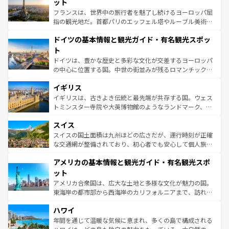
れる闘牛、そして美味しいタパスが生活の一部となってい
ット
る。首都マドリードの洗練された雰囲気や、バルセロナの
フランスは、世界中の旅行者を魅了し続けるヨーロッパ屈
アートに溢れた街角から、地方では古代ローマ遺跡や中世
指の観光地だ。首都パリのエッフェル塔やルーブル美術館
の城塞都市、穏やかなビーチリゾートまで多彩な表情を見
といった象徴的なスポットから、田舎町の古風な美しさま
せる。地方によって風土や気候が異なるスペインはその個
ドイツの基本情報と観光ガイド・有名観光スポッ
で、幅広い魅力が詰まっている。華麗な宮殿、歴史的な大
性で訪れる人を魅了する。 なお、新着のスペイン情報は
コ
聖堂、美しいビーチ、そして豊かな自然が、訪れる者を心
ト
ンテンツ一覧
を参照してほしい。
から魅了する。また、フランスは美食の国としても知ら
ドイツは、豊かな歴史と多彩な文化が交差するヨーロッパ
れ、フランス料理はユネスコ無形文化遺産にも登録されて
の中心に位置する国。中世の街並みが残るロマンチック街
いる。シャンパンの発祥地であるランス、プロヴァンスの
道から、未来を先取りするようなモダンな都市まで多様な
香り高いラベンダー畑など、多彩な楽しみ方が可能だ。さ
イギリス
顔を持つこの国は、どこを歩いても飽きることがない。ベ
らに、パリ以外の地域にも魅力が溢れており、どの街角に
ルリンの文化的活気、バイエルン州のアルプスの絶景、そ
イギリスは、古きよき伝統と最先端が共存する国。ウェス
も豊かな歴史と文化が息づいている。パリ以外の個性あふ
してライン川沿いのワイン畑といった風景は必見。ビール
トミンスター寺院や大英博物館のようなランドマーク、歴
れる地方に足を運ぶとそれぞれで全く異なる文化を体験で
とソーセージを味わいながら地元の人と過ごす楽しい時間
史ある大学都市、美しい丘陵地帯や牧歌的な風景など、エ
きるだろう。 なお、新着のフランス情報は
コンテンツ一覧
スイス
は、お酒好きな人にはぜひ体験してほしい。 なお、新着の
リアごとに異なる魅力がある。また、優雅なアフタヌーン
を参照してほしい。
ドイツ情報は
コンテンツ一覧
を参照してほしい。
ティー、ビール好きにはたまらない英国パブ、サッカー観
スイスの国土面積は九州ほどの広さだが、運行時刻が正確
戦など、本場だからこそできる体験も豊富。イギリスを旅
な交通網が整備されており、初心者でも安心して個人旅行
して楽しみつくそう。 なお、新着のイギリス情報は
コンテ
を楽しめる。日本同様に時刻表どおりの旅が可能だ。中世
アメリカの基本情報と観光ガイド・有名観光スポ
ンツ一覧
を参照してほしい。
の建物がそのまま残る町や、スイスならではのユニークな
博物館もあり、アルプス観光だけでなく町歩きも満喫する
ット
ことができる。国民の所得が高いため物価も高いが、旅行
アメリカ合衆国は、広大な土地と多様な文化が魅力の国。
者向けの交通パス提供のサービスもあり、うまく活用すれ
東海岸の都市部から西海岸のカリフォルニアまで、訪れる
ば市内交通費無料で観光を楽しむこともできる。 なお、新
場所ごとに異なる風景と体験が待っている。ニューヨーク
着のスイス情報は
コンテンツ一覧
を参照してほしい。
ハワイ
のような巨大都市は、観光、ショッピング、エンターテイ
ンメントが詰まった刺激的なスポットだ。一方、アメリカ
年間を通じて温暖な気候に恵まれ、多くの島で構成される
西部には大自然が広がり、グランドキャニオンやイエロー