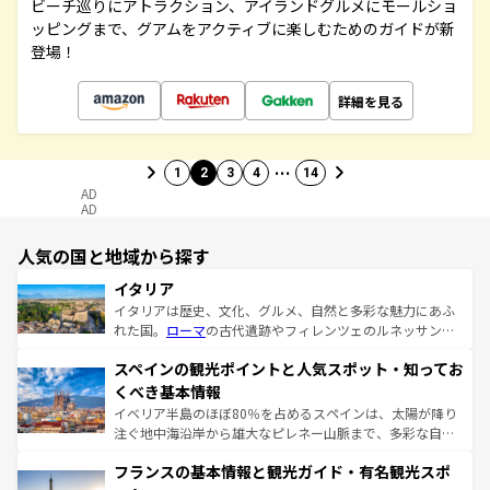
ビーチ巡りにアトラクション、アイランドグルメにモールショ
ッピングまで、グアムをアクティブに楽しむためのガイドが新
登場！
詳細を見る
…
1
2
3
4
14
AD
AD
人気の国と地域から探す
イタリア
イタリアは歴史、文化、グルメ、自然と多彩な魅力にあふ
れた国。
ローマ
の古代遺跡やフィレンツェのルネッサンス
美術、ヴェネツィアの運河など、歴史あるスポットはもち
スペインの観光ポイントと人気スポット・知ってお
ろん、トスカーナの美しい田園風景やアマルフィ海岸の絶
景など、自然景観も見逃せない。観光の合間には、本場の
くべき基本情報
ピザやパスタなど、絶品のイタリア料理を堪能することも
イベリア半島のほぼ80％を占めるスペインは、太陽が降り
できる。朝目覚めてから夜眠るまで、すべての瞬間を楽し
注ぐ地中海沿岸から雄大なピレネー山脈まで、多彩な自然
ませてくれるイタリアで、忘れられない旅をしてみよう！
と文化が詰まったヨーロッパ屈指の旅行先だ。多様な地域
なお、新着のイタリア情報は
コンテンツ一覧
を参照してほ
フランスの基本情報と観光ガイド・有名観光スポ
文化が根付くこの国では、情熱的なフラメンコ、熱気あふ
しい。