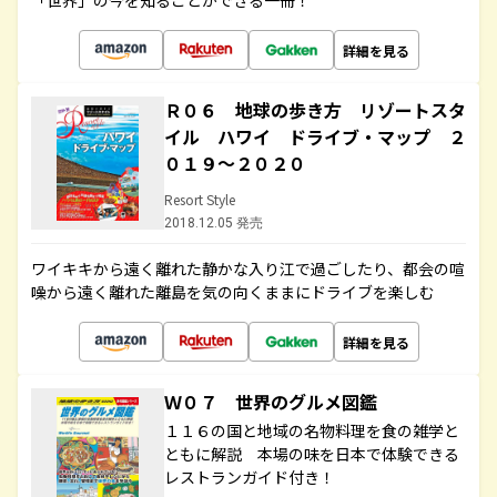
「世界」の今を知ることができる一冊！
詳細を見る
Ｒ０６ 地球の歩き方 リゾートスタ
イル ハワイ ドライブ・マップ ２
０１９～２０２０
Resort Style
2018.12.05 発売
ワイキキから遠く離れた静かな入り江で過ごしたり、都会の喧
噪から遠く離れた離島を気の向くままにドライブを楽しむ
詳細を見る
Ｗ０７ 世界のグルメ図鑑
１１６の国と地域の名物料理を食の雑学と
ともに解説 本場の味を日本で体験できる
レストランガイド付き！