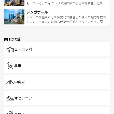
が旅行者を迎えてくれるので、きっと忘れられない旅にな
いビーチでリゾート気分を楽しむことができる。タイ料理
もっている。ヴィクトリア湾に広がる壮大な景色、近未来
るはずだ。 なお、新着のベトナム情報は
コンテンツ一覧
を
は世界的に有名で、屋台から高級レストランまで味覚を刺
的なアートスポット、そして歴史と現代が融合した町並
参照してほしい。
シンガポール
激する。気候は一年中温暖で、どの季節にも異なる楽しみ
み、どこを訪れても感動するはず。観光スポットが密集し
が待っている。親しみやすいタイの人々、仏教を中心とし
ており、効率よく見どころを回れるのも魅力。息をのむよ
アジアの交差点として多文化が融合した独自の魅力を放つ
た文化、そして多様な観光資源が、訪れる旅人を魅了し続
うな絶景から文化的な体験まで、香港を存分に楽しみ尽く
シンガポール。未来的な建築物が並ぶマリーナベイ、歴史
ける。 なお、新着のタイ情報は
コンテンツ一覧
を参照して
そう。 なお、新着の香港情報は
コンテンツ一覧
を参照して
と伝統を感じられるエスニックタウン、多数の緑豊かな公
ほしい。
ほしい。
園や自然保護区など、自然が調和した近代的な景観と文化
の多様性あふれるカラフルな町は、どこを歩いても新しい
国と地域
発見がある。さらに、治安のよさや充実した公共交通機関
も、旅行者にとっては魅力的なポイント。グルメも豊富
で、ホーカーズは地元の風情を楽しめる外せないスポット
ヨーロッパ
だ。訪れる人を飽きさせないシンガポールで、多様な魅力
を体感しよう。 なお、新着のシンガポール情報は
コンテン
ツ一覧
を参照してほしい。
北米
中南米
オセアニア