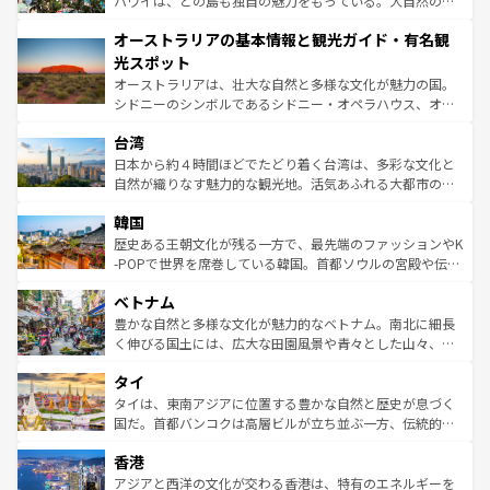
ハワイは、どの島も独自の魅力をもっている。大自然の神
ストーン国立公園といった絶景が堪能できる。さらに、南
秘を感じたいなら、火山が生み出した壮大な景観を誇るハ
オーストラリアの基本情報と観光ガイド・有名観
部のニューオーリンズでは、音楽と美食が融合した独特の
ワイ島は見逃せない。また、定番の観光地といえばオアフ
文化が魅力。旅行者はアメリカの各地域で異なる魅力を楽
島だが、静かな自然を求めるならマウイ島やカウアイ島が
光スポット
しみながら、その多様性と豊かな歴史を感じることができ
おすすめ。エメラルドグリーンに輝く海をはじめ、豊かな
オーストラリアは、壮大な自然と多様な文化が魅力の国。
るだろう。車でのロードトリップや列車の旅も、アメリカ
文化や歴史が息づいている。「アロハスピリット」と呼ば
シドニーのシンボルであるシドニー・オペラハウス、オー
ならではの贅沢な旅のスタイルだ。 なお、新着のアメリカ
れるおもてなしの心で訪れる人々を迎えてくれるハワイの
ストラリア東海岸北部に広がる大サンゴ礁地帯グレートバ
情報は
コンテンツ一覧
を参照してほしい。
人々、おいしいローカルフードやハワイアンミュージッ
台湾
リアリーフや大陸中央部にそびえるウルル（エアーズロッ
ク、伝統的なフラダンスなど、すべてがハワイの魅力を彩
ク）、タスマニアの美しい原生林やケアンズの熱帯雨林な
日本から約４時間ほどでたどり着く台湾は、多彩な文化と
っている。訪れるたびに新しい発見と感動が待っているハ
ど、見どころがたくさん。また、カフェやワイン、オージ
自然が織りなす魅力的な観光地。活気あふれる大都市の台
ワイを、存分に味わってほしい。 なお、新着のハワイ情報
ービーフなどの食文化も豊かで、美味しいものであふれて
北やノスタルジックな町並みが人気な九份（ジォウフェ
は
コンテンツ一覧
を参照してほしい。
韓国
いる。アクティビティも充実しており、サーフィンやダイ
ン）、静ひつな山岳地帯である台湾東部など、都市の喧騒
ビング、ハイキングなど、アウトドア好きにはたまらな
と山間の静けさが共存しており、訪れる人に新しい発見と
歴史ある王朝文化が残る一方で、最先端のファッションやK
い。オーストラリアの多彩な魅力を存分に味わいつくそ
驚きをもたらしてくれる。また、奥深い台湾の食文化も魅
-POPで世界を席巻している韓国。首都ソウルの宮殿や伝統
う。 なお、新着のオーストラリア情報は
コンテンツ一覧
を
力で、夜市などの屋台グルメから高級料理、ヘルシーで美
家屋が並ぶエリアでは韓国の歴史と文化に浸ることがで
参照してほしい。
ベトナム
容にもいいと評判のスイーツなど、バラエティ豊かな料理
き、地方に足を延ばせば四季折々の自然美を楽しむことが
が味わえる。 なお、新着の台湾情報は
コンテンツ一覧
を参
できる。そして、キムチや焼肉、絶品のストリートフード
豊かな自然と多様な文化が魅力的なベトナム。南北に細長
照してほしい。
まで、さまざまな韓国料理が待っている。夜には、韓国な
く伸びる国土には、広大な田園風景や青々とした山々、世
らではのナイトライフも堪能できる。あたたかいホスピタ
界遺産に登録された壮大な自然景観が点在し、都市部では
タイ
リティに包まれながら、韓国の多彩な魅力を心ゆくまで味
急速な発展と共に伝統が息づく。ハノイの古い町並みやホ
わってみてほしい。 なお、新着の韓国情報は
コンテンツ一
ーチミン市のフランス統治時代の建物も、独特の雰囲気を
タイは、東南アジアに位置する豊かな自然と歴史が息づく
覧
を参照してほしい。
醸し出している。また、バラエティの豊かさとおいしさで
国だ。首都バンコクは高層ビルが立ち並ぶ一方、伝統的な
世界中の食通を魅了してやまないベトナム料理も魅力のひ
寺院や市場がいたるところに点在し、古きよき文化と現代
香港
とつ。フォーやバインミー、ベトナムコーヒーなどは、ぜ
の活気が交差している。北部ではチェンマイなどの山岳地
ひ現地で味わいたい。どの地域を訪れてもあたたかい人々
帯で自然と触れ合い、南部ではプーケットやクラビの美し
アジアと西洋の文化が交わる香港は、特有のエネルギーを