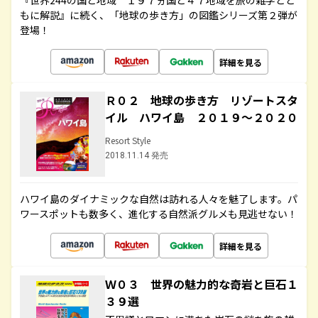
『世界244の国と地域 １９７ヵ国と４７地域を旅の雑学とと
もに解説』に続く、「地球の歩き方」の図鑑シリーズ第２弾が
登場！
詳細を見る
Ｒ０２ 地球の歩き方 リゾートスタ
イル ハワイ島 ２０１９～２０２０
Resort Style
2018.11.14 発売
ハワイ島のダイナミックな自然は訪れる人々を魅了します。パ
ワースポットも数多く、進化する自然派グルメも見逃せない！
詳細を見る
Ｗ０３ 世界の魅力的な奇岩と巨石１
３９選