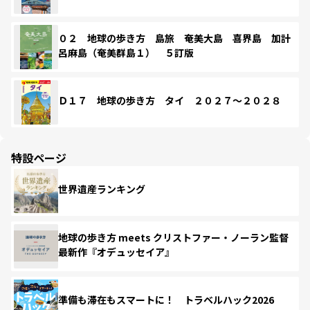
０２ 地球の歩き方 島旅 奄美大島 喜界島 加計
呂麻島（奄美群島１） ５訂版
Ｄ１７ 地球の歩き方 タイ ２０２７～２０２８
特設ページ
世界遺産ランキング
地球の歩き方 meets クリストファー・ノーラン監督
最新作『オデュッセイア』
準備も滞在もスマートに！ トラベルハック2026