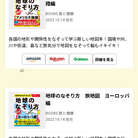
陸編
BOOKS 旅と健康
2022.10.14 発売
各国の地形や関係性をなぞって学ぶ新しい地図本！国境や州、
川や街道、島など旅気分で地図をなぞって脳もイキイキ！
詳細を見る
AD
地球のなぞり方 旅地図 ヨーロッパ
編
BOOKS 旅と健康
2022.10.14 発売