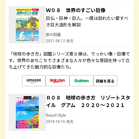
Ｗ０８ 世界のすごい巨像
巨仏・巨神・巨人。一度は訪れたい愛すべ
き巨大造形を解説
旅の図鑑
2021.08.12 発売
「地球の歩き方」図鑑シリーズ第８弾は、でっかい像・巨像で
す。世界のあちこちでさまざまな人々が色々な意図を持って立
ち上げてきた魅力的な巨像たち。
詳細を見る
Ｒ０８ 地球の歩き方 リゾートスタ
イル グアム ２０２０～２０２１
Resort Style
2019.10.16 発売