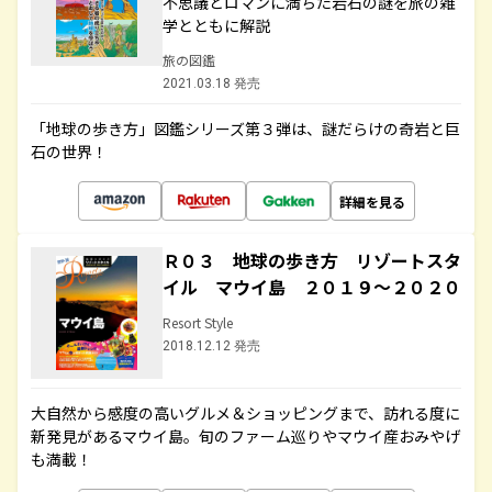
不思議とロマンに満ちた岩石の謎を旅の雑
学とともに解説
旅の図鑑
2021.03.18 発売
「地球の歩き方」図鑑シリーズ第３弾は、謎だらけの奇岩と巨
石の世界！
詳細を見る
Ｒ０３ 地球の歩き方 リゾートスタ
イル マウイ島 ２０１９～２０２０
Resort Style
2018.12.12 発売
大自然から感度の高いグルメ＆ショッピングまで、訪れる度に
新発見があるマウイ島。旬のファーム巡りやマウイ産おみやげ
も満載！