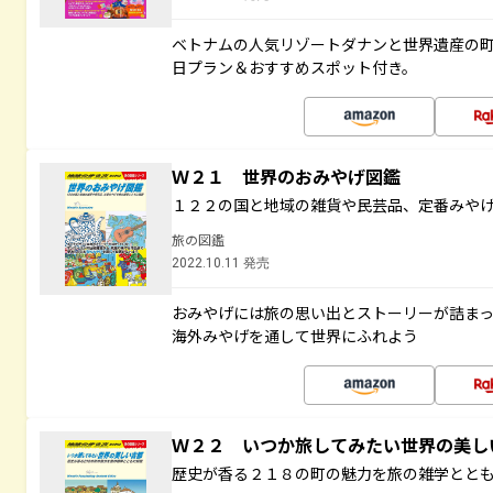
ベトナムの人気リゾートダナンと世界遺産の町
日プラン＆おすすめスポット付き。
Ｗ２１ 世界のおみやげ図鑑
１２２の国と地域の雑貨や民芸品、定番みや
旅の図鑑
2022.10.11 発売
おみやげには旅の思い出とストーリーが詰ま
海外みやげを通して世界にふれよう
Ｗ２２ いつか旅してみたい世界の美
歴史が香る２１８の町の魅力を旅の雑学とと