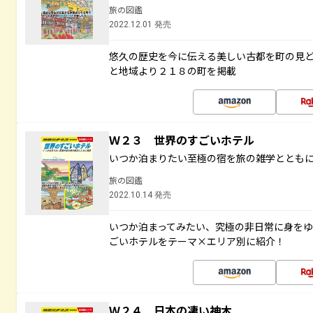
旅の図鑑
2022.12.01 発売
悠久の歴史を今に伝える美しい古都を町の見
と地域より２１８の町を掲載
Ｗ２３ 世界のすごいホテル
いつか泊まりたい至極の宿を旅の雑学ととも
旅の図鑑
2022.10.14 発売
いつか泊まってみたい、究極の非日常に身を
ごいホテルをテーマ×エリア別に紹介！
Ｗ２４ 日本の凄い神木