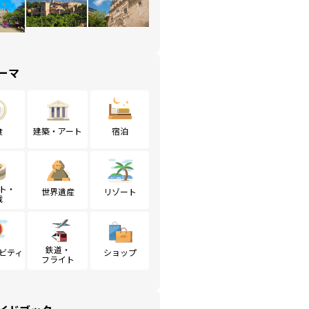
ーマ
食
建築・アート
宿泊
ト・
世界遺産
リゾート
戦
鉄道・
ビティ
ショップ
フライト