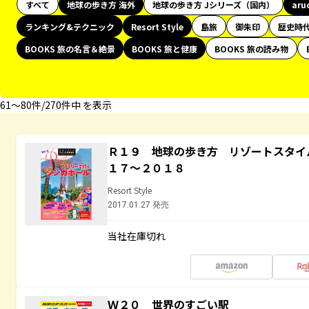
すべて
地球の歩き方 海外
地球の歩き方 Jシリーズ（国内）
aru
ランキング&テクニック
Resort Style
島旅
御朱印
歴史時
BOOKS 旅の名言＆絶景
BOOKS 旅と健康
BOOKS 旅の読み物
61〜80件/270件中 を表示
Ｒ１９ 地球の歩き方 リゾートスタイ
１７～２０１８
Resort Style
2017.01.27 発売
当社在庫切れ
Ｗ２０ 世界のすごい駅