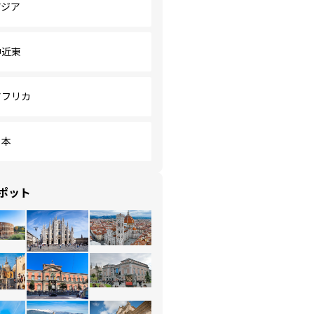
アジア
中近東
アフリカ
日本
ポット