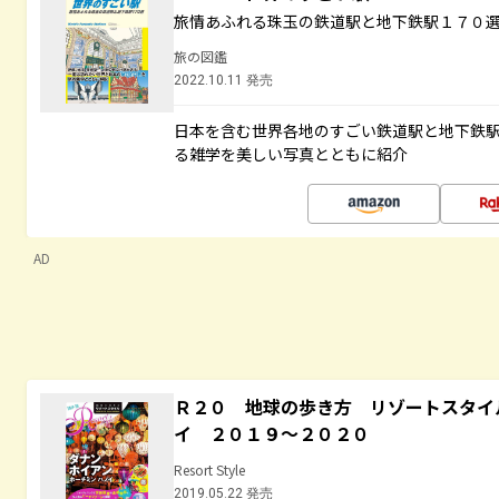
旅情あふれる珠玉の鉄道駅と地下鉄駅１７０
旅の図鑑
2022.10.11 発売
日本を含む世界各地のすごい鉄道駅と地下鉄
る雑学を美しい写真とともに紹介
AD
Ｒ２０ 地球の歩き方 リゾートスタイ
イ ２０１９～２０２０
Resort Style
2019.05.22 発売