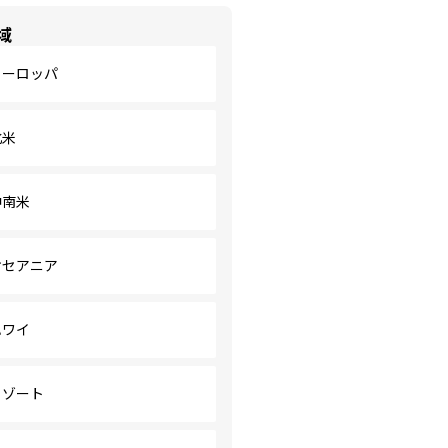
域
ヨーロッパ
北米
中南米
オセアニア
ハワイ
リゾート