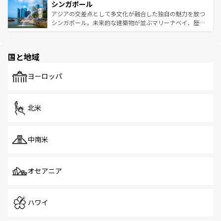
参照してほしい。
シンガポール
激する。気候は一年中温暖で、どの季節にも異なる楽しみ
み、どこを訪れても感動するはず。観光スポットが密集し
が待っている。親しみやすいタイの人々、仏教を中心とし
ており、効率よく見どころを回れるのも魅力。息をのむよ
アジアの交差点として多文化が融合した独自の魅力を放つ
た文化、そして多様な観光資源が、訪れる旅人を魅了し続
うな絶景から文化的な体験まで、香港を存分に楽しみ尽く
シンガポール。未来的な建築物が並ぶマリーナベイ、歴史
ける。 なお、新着のタイ情報は
コンテンツ一覧
を参照して
そう。 なお、新着の香港情報は
コンテンツ一覧
を参照して
と伝統を感じられるエスニックタウン、多数の緑豊かな公
ほしい。
ほしい。
園や自然保護区など、自然が調和した近代的な景観と文化
の多様性あふれるカラフルな町は、どこを歩いても新しい
国と地域
発見がある。さらに、治安のよさや充実した公共交通機関
も、旅行者にとっては魅力的なポイント。グルメも豊富
で、ホーカーズは地元の風情を楽しめる外せないスポット
ヨーロッパ
だ。訪れる人を飽きさせないシンガポールで、多様な魅力
を体感しよう。 なお、新着のシンガポール情報は
コンテン
ツ一覧
を参照してほしい。
北米
中南米
オセアニア
ハワイ