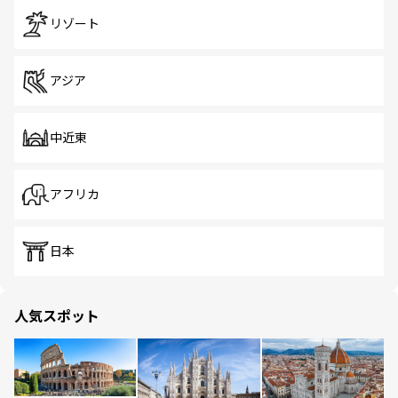
リゾート
アジア
中近東
アフリカ
日本
人気スポット