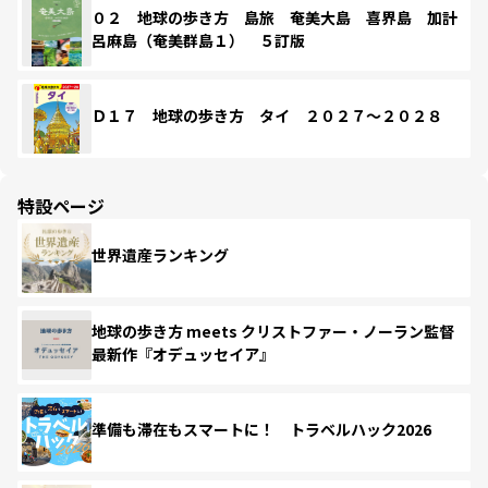
０２ 地球の歩き方 島旅 奄美大島 喜界島 加計
呂麻島（奄美群島１） ５訂版
Ｄ１７ 地球の歩き方 タイ ２０２７～２０２８
特設ページ
世界遺産ランキング
地球の歩き方 meets クリストファー・ノーラン監督
最新作『オデュッセイア』
準備も滞在もスマートに！ トラベルハック2026