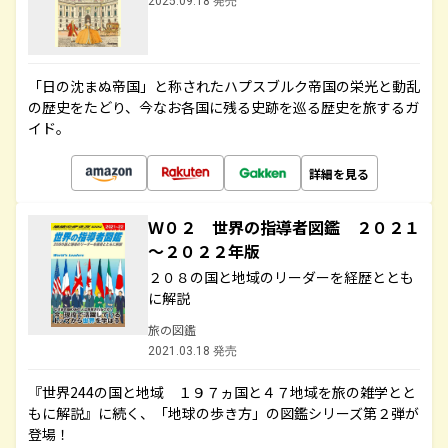
2025.09.18 発売
「日の沈まぬ帝国」と称されたハプスブルク帝国の栄光と動乱
の歴史をたどり、今なお各国に残る史跡を巡る歴史を旅するガ
イド。
詳細を見る
Ｗ０２ 世界の指導者図鑑 ２０２１
～２０２２年版
２０８の国と地域のリーダーを経歴ととも
に解説
旅の図鑑
2021.03.18 発売
『世界244の国と地域 １９７ヵ国と４７地域を旅の雑学とと
もに解説』に続く、「地球の歩き方」の図鑑シリーズ第２弾が
登場！