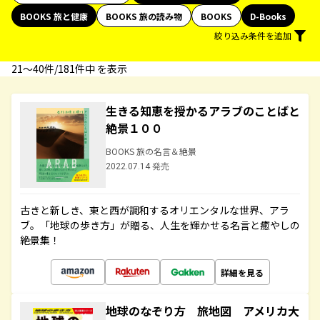
BOOKS 旅と健康
BOOKS 旅の読み物
BOOKS
D-Books
絞り込み条件を追加
21〜40件/181件中 を表示
生きる知恵を授かるアラブのことばと
絶景１００
BOOKS 旅の名言＆絶景
2022.07.14 発売
古きと新しき、東と西が調和するオリエンタルな世界、アラ
ブ。「地球の歩き方」が贈る、人生を輝かせる名言と癒やしの
絶景集！
詳細を見る
地球のなぞり方 旅地図 アメリカ大