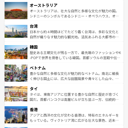
秘を感じたいなら、火山が生み出した壮大な景観を誇るハ
オーストラリア
部のニューオーリンズでは、音楽と美食が融合した独特の
ワイ島は見逃せない。また、定番の観光地といえばオアフ
文化が魅力。旅行者はアメリカの各地域で異なる魅力を楽
島だが、静かな自然を求めるならマウイ島やカウアイ島が
オーストラリアは、壮大な自然と多様な文化が魅力の国。
しみながら、その多様性と豊かな歴史を感じることができ
おすすめ。エメラルドグリーンに輝く海をはじめ、豊かな
シドニーのシンボルであるシドニー・オペラハウス、オー
るだろう。車でのロードトリップや列車の旅も、アメリカ
文化や歴史が息づいている。「アロハスピリット」と呼ば
ストラリア東海岸北部に広がる大サンゴ礁地帯グレートバ
ならではの贅沢な旅のスタイルだ。 なお、新着のアメリカ
台湾
れるおもてなしの心で訪れる人々を迎えてくれるハワイの
リアリーフや大陸中央部にそびえるウルル（エアーズロッ
情報は
コンテンツ一覧
を参照してほしい。
人々、おいしいローカルフードやハワイアンミュージッ
ク）、タスマニアの美しい原生林やケアンズの熱帯雨林な
日本から約４時間ほどでたどり着く台湾は、多彩な文化と
ク、伝統的なフラダンスなど、すべてがハワイの魅力を彩
ど、見どころがたくさん。また、カフェやワイン、オージ
自然が織りなす魅力的な観光地。活気あふれる大都市の台
っている。訪れるたびに新しい発見と感動が待っているハ
ービーフなどの食文化も豊かで、美味しいものであふれて
北やノスタルジックな町並みが人気な九份（ジォウフェ
ワイを、存分に味わってほしい。 なお、新着のハワイ情報
韓国
いる。アクティビティも充実しており、サーフィンやダイ
ン）、静ひつな山岳地帯である台湾東部など、都市の喧騒
は
コンテンツ一覧
を参照してほしい。
ビング、ハイキングなど、アウトドア好きにはたまらな
と山間の静けさが共存しており、訪れる人に新しい発見と
歴史ある王朝文化が残る一方で、最先端のファッションやK
い。オーストラリアの多彩な魅力を存分に味わいつくそ
驚きをもたらしてくれる。また、奥深い台湾の食文化も魅
-POPで世界を席巻している韓国。首都ソウルの宮殿や伝統
う。 なお、新着のオーストラリア情報は
コンテンツ一覧
を
力で、夜市などの屋台グルメから高級料理、ヘルシーで美
家屋が並ぶエリアでは韓国の歴史と文化に浸ることがで
参照してほしい。
ベトナム
容にもいいと評判のスイーツなど、バラエティ豊かな料理
き、地方に足を延ばせば四季折々の自然美を楽しむことが
が味わえる。 なお、新着の台湾情報は
コンテンツ一覧
を参
できる。そして、キムチや焼肉、絶品のストリートフード
豊かな自然と多様な文化が魅力的なベトナム。南北に細長
照してほしい。
まで、さまざまな韓国料理が待っている。夜には、韓国な
く伸びる国土には、広大な田園風景や青々とした山々、世
らではのナイトライフも堪能できる。あたたかいホスピタ
界遺産に登録された壮大な自然景観が点在し、都市部では
タイ
リティに包まれながら、韓国の多彩な魅力を心ゆくまで味
急速な発展と共に伝統が息づく。ハノイの古い町並みやホ
わってみてほしい。 なお、新着の韓国情報は
コンテンツ一
ーチミン市のフランス統治時代の建物も、独特の雰囲気を
タイは、東南アジアに位置する豊かな自然と歴史が息づく
覧
を参照してほしい。
醸し出している。また、バラエティの豊かさとおいしさで
国だ。首都バンコクは高層ビルが立ち並ぶ一方、伝統的な
世界中の食通を魅了してやまないベトナム料理も魅力のひ
寺院や市場がいたるところに点在し、古きよき文化と現代
香港
とつ。フォーやバインミー、ベトナムコーヒーなどは、ぜ
の活気が交差している。北部ではチェンマイなどの山岳地
ひ現地で味わいたい。どの地域を訪れてもあたたかい人々
帯で自然と触れ合い、南部ではプーケットやクラビの美し
アジアと西洋の文化が交わる香港は、特有のエネルギーを
が旅行者を迎えてくれるので、きっと忘れられない旅にな
いビーチでリゾート気分を楽しむことができる。タイ料理
もっている。ヴィクトリア湾に広がる壮大な景色、近未来
るはずだ。 なお、新着のベトナム情報は
コンテンツ一覧
を
は世界的に有名で、屋台から高級レストランまで味覚を刺
的なアートスポット、そして歴史と現代が融合した町並