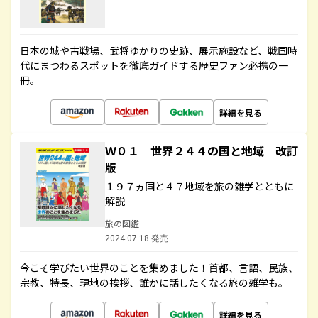
日本の城や古戦場、武将ゆかりの史跡、展示施設など、戦国時
代にまつわるスポットを徹底ガイドする歴史ファン必携の一
冊。
詳細を見る
Ｗ０１ 世界２４４の国と地域 改訂
版
１９７ヵ国と４７地域を旅の雑学とともに
解説
旅の図鑑
2024.07.18 発売
今こそ学びたい世界のことを集めました！首都、言語、民族、
宗教、特長、現地の挨拶、誰かに話したくなる旅の雑学も。
詳細を見る