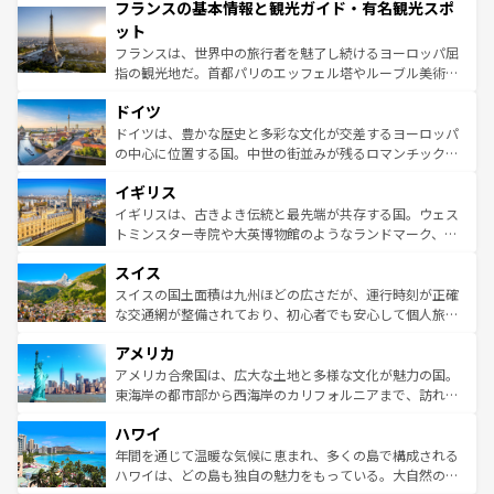
フランスの基本情報と観光ガイド・有名観光スポ
ませてくれるイタリアで、忘れられない旅をしてみよう！
文化が根付くこの国では、情熱的なフラメンコ、熱気あふ
なお、新着のイタリア情報は
コンテンツ一覧
を参照してほ
れる闘牛、そして美味しいタパスが生活の一部となってい
ット
しい。
る。首都マドリードの洗練された雰囲気や、バルセロナの
フランスは、世界中の旅行者を魅了し続けるヨーロッパ屈
アートに溢れた街角から、地方では古代ローマ遺跡や中世
指の観光地だ。首都パリのエッフェル塔やルーブル美術館
の城塞都市、穏やかなビーチリゾートまで多彩な表情を見
といった象徴的なスポットから、田舎町の古風な美しさま
せる。地方によって風土や気候が異なるスペインはその個
ドイツ
で、幅広い魅力が詰まっている。華麗な宮殿、歴史的な大
性で訪れる人を魅了する。 なお、新着のスペイン情報は
コ
聖堂、美しいビーチ、そして豊かな自然が、訪れる者を心
ドイツは、豊かな歴史と多彩な文化が交差するヨーロッパ
ンテンツ一覧
を参照してほしい。
から魅了する。また、フランスは美食の国としても知ら
の中心に位置する国。中世の街並みが残るロマンチック街
れ、フランス料理はユネスコ無形文化遺産にも登録されて
道から、未来を先取りするようなモダンな都市まで多様な
イギリス
いる。シャンパンの発祥地であるランス、プロヴァンスの
顔を持つこの国は、どこを歩いても飽きることがない。ベ
香り高いラベンダー畑など、多彩な楽しみ方が可能だ。さ
ルリンの文化的活気、バイエルン州のアルプスの絶景、そ
イギリスは、古きよき伝統と最先端が共存する国。ウェス
らに、パリ以外の地域にも魅力が溢れており、どの街角に
してライン川沿いのワイン畑といった風景は必見。ビール
トミンスター寺院や大英博物館のようなランドマーク、歴
も豊かな歴史と文化が息づいている。パリ以外の個性あふ
とソーセージを味わいながら地元の人と過ごす楽しい時間
史ある大学都市、美しい丘陵地帯や牧歌的な風景など、エ
れる地方に足を運ぶとそれぞれで全く異なる文化を体験で
スイス
は、お酒好きな人にはぜひ体験してほしい。 なお、新着の
リアごとに異なる魅力がある。また、優雅なアフタヌーン
きるだろう。 なお、新着のフランス情報は
コンテンツ一覧
ドイツ情報は
コンテンツ一覧
を参照してほしい。
ティー、ビール好きにはたまらない英国パブ、サッカー観
スイスの国土面積は九州ほどの広さだが、運行時刻が正確
を参照してほしい。
戦など、本場だからこそできる体験も豊富。イギリスを旅
な交通網が整備されており、初心者でも安心して個人旅行
して楽しみつくそう。 なお、新着のイギリス情報は
コンテ
を楽しめる。日本同様に時刻表どおりの旅が可能だ。中世
アメリカ
ンツ一覧
を参照してほしい。
の建物がそのまま残る町や、スイスならではのユニークな
博物館もあり、アルプス観光だけでなく町歩きも満喫する
アメリカ合衆国は、広大な土地と多様な文化が魅力の国。
ことができる。国民の所得が高いため物価も高いが、旅行
東海岸の都市部から西海岸のカリフォルニアまで、訪れる
者向けの交通パス提供のサービスもあり、うまく活用すれ
場所ごとに異なる風景と体験が待っている。ニューヨーク
ハワイ
ば市内交通費無料で観光を楽しむこともできる。 なお、新
のような巨大都市は、観光、ショッピング、エンターテイ
着のスイス情報は
コンテンツ一覧
を参照してほしい。
ンメントが詰まった刺激的なスポットだ。一方、アメリカ
年間を通じて温暖な気候に恵まれ、多くの島で構成される
西部には大自然が広がり、グランドキャニオンやイエロー
ハワイは、どの島も独自の魅力をもっている。大自然の神
ストーン国立公園といった絶景が堪能できる。さらに、南