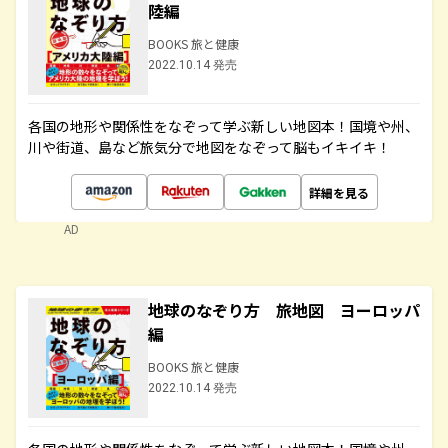
陸編
BOOKS 旅と健康
2022.10.14 発売
各国の地形や関係性をなぞって学ぶ新しい地図本！国境や州、
川や街道、島など旅気分で地図をなぞって脳もイキイキ！
詳細を見る
AD
地球のなぞり方 旅地図 ヨーロッパ
編
BOOKS 旅と健康
2022.10.14 発売