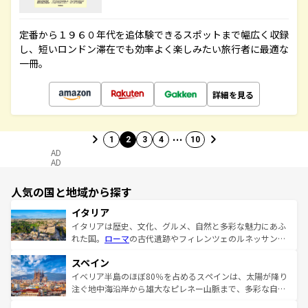
定番から１９６０年代を追体験できるスポットまで幅広く収録
し、短いロンドン滞在でも効率よく楽しみたい旅行者に最適な
一冊。
詳細を見る
…
1
2
3
4
10
AD
AD
人気の国と地域から探す
イタリア
イタリアは歴史、文化、グルメ、自然と多彩な魅力にあふ
れた国。
ローマ
の古代遺跡やフィレンツェのルネッサンス
美術、ヴェネツィアの運河など、歴史あるスポットはもち
スペイン
ろん、トスカーナの美しい田園風景やアマルフィ海岸の絶
景など、自然景観も見逃せない。観光の合間には、本場の
イベリア半島のほぼ80％を占めるスペインは、太陽が降り
ピザやパスタなど、絶品のイタリア料理を堪能することも
注ぐ地中海沿岸から雄大なピレネー山脈まで、多彩な自然
できる。朝目覚めてから夜眠るまで、すべての瞬間を楽し
と文化が詰まったヨーロッパ屈指の旅行先だ。多様な地域