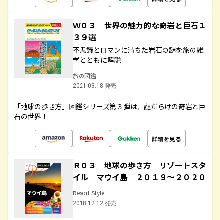
Ｗ０３ 世界の魅力的な奇岩と巨石１
３９選
不思議とロマンに満ちた岩石の謎を旅の雑
学とともに解説
旅の図鑑
2021.03.18 発売
「地球の歩き方」図鑑シリーズ第３弾は、謎だらけの奇岩と巨
石の世界！
詳細を見る
Ｒ０３ 地球の歩き方 リゾートスタ
イル マウイ島 ２０１９～２０２０
Resort Style
2018.12.12 発売