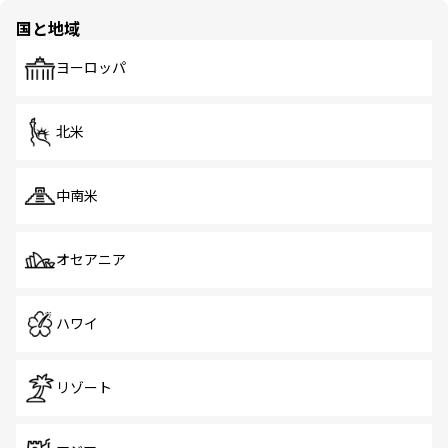
の多様性あふれるカラフルな町は、どこを歩いても新しい
国と地域
発見がある。さらに、治安のよさや充実した公共交通機関
も、旅行者にとっては魅力的なポイント。グルメも豊富
で、ホーカーズは地元の風情を楽しめる外せないスポット
ヨーロッパ
だ。訪れる人を飽きさせないシンガポールで、多様な魅力
を体感しよう。 なお、新着のシンガポール情報は
コンテン
ツ一覧
を参照してほしい。
北米
中南米
オセアニア
ハワイ
リゾート