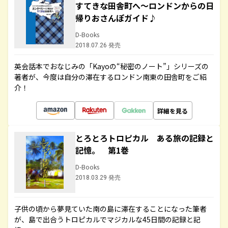
すてきな田舎町へ～ロンドンからの日
帰りおさんぽガイド♪
D-Books
2018.07.26 発売
英会話本でおなじみの「Kayoの“秘密のノート”」シリーズの
著者が、今度は自分の滞在するロンドン南東の田舎町をご紹
介！
詳細を見る
とろとろトロピカル ある旅の記録と
記憶。 第1巻
D-Books
2018.03.29 発売
子供の頃から夢見ていた南の島に滞在することになった筆者
が、島で出合うトロピカルでマジカルな45日間の記録と記