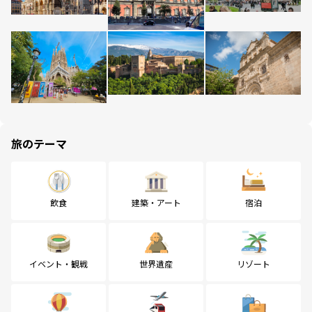
旅のテーマ
飲食
建築・アート
宿泊
イベント・観戦
世界遺産
リゾート