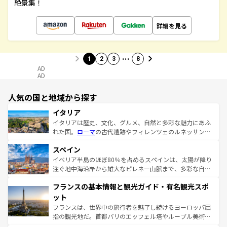
絶景集！
詳細を見る
…
1
2
3
8
AD
AD
人気の国と地域から探す
イタリア
イタリアは歴史、文化、グルメ、自然と多彩な魅力にあふ
れた国。
ローマ
の古代遺跡やフィレンツェのルネッサンス
美術、ヴェネツィアの運河など、歴史あるスポットはもち
スペイン
ろん、トスカーナの美しい田園風景やアマルフィ海岸の絶
景など、自然景観も見逃せない。観光の合間には、本場の
イベリア半島のほぼ80％を占めるスペインは、太陽が降り
ピザやパスタなど、絶品のイタリア料理を堪能することも
注ぐ地中海沿岸から雄大なピレネー山脈まで、多彩な自然
できる。朝目覚めてから夜眠るまで、すべての瞬間を楽し
と文化が詰まったヨーロッパ屈指の旅行先だ。多様な地域
フランスの基本情報と観光ガイド・有名観光スポ
ませてくれるイタリアで、忘れられない旅をしてみよう！
文化が根付くこの国では、情熱的なフラメンコ、熱気あふ
なお、新着のイタリア情報は
コンテンツ一覧
を参照してほ
れる闘牛、そして美味しいタパスが生活の一部となってい
ット
しい。
る。首都マドリードの洗練された雰囲気や、バルセロナの
フランスは、世界中の旅行者を魅了し続けるヨーロッパ屈
アートに溢れた街角から、地方では古代ローマ遺跡や中世
指の観光地だ。首都パリのエッフェル塔やルーブル美術館
の城塞都市、穏やかなビーチリゾートまで多彩な表情を見
といった象徴的なスポットから、田舎町の古風な美しさま