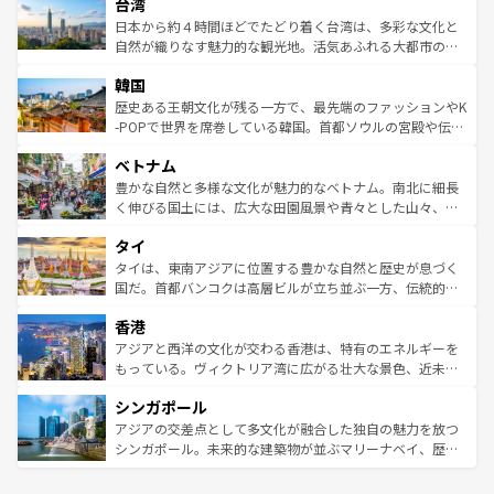
ならではの贅沢な旅のスタイルだ。 なお、新着のアメリカ
台湾
れるおもてなしの心で訪れる人々を迎えてくれるハワイの
リアリーフや大陸中央部にそびえるウルル（エアーズロッ
情報は
コンテンツ一覧
を参照してほしい。
人々、おいしいローカルフードやハワイアンミュージッ
ク）、タスマニアの美しい原生林やケアンズの熱帯雨林な
日本から約４時間ほどでたどり着く台湾は、多彩な文化と
ク、伝統的なフラダンスなど、すべてがハワイの魅力を彩
ど、見どころがたくさん。また、カフェやワイン、オージ
自然が織りなす魅力的な観光地。活気あふれる大都市の台
っている。訪れるたびに新しい発見と感動が待っているハ
ービーフなどの食文化も豊かで、美味しいものであふれて
北やノスタルジックな町並みが人気な九份（ジォウフェ
ワイを、存分に味わってほしい。 なお、新着のハワイ情報
韓国
いる。アクティビティも充実しており、サーフィンやダイ
ン）、静ひつな山岳地帯である台湾東部など、都市の喧騒
は
コンテンツ一覧
を参照してほしい。
ビング、ハイキングなど、アウトドア好きにはたまらな
と山間の静けさが共存しており、訪れる人に新しい発見と
歴史ある王朝文化が残る一方で、最先端のファッションやK
い。オーストラリアの多彩な魅力を存分に味わいつくそ
驚きをもたらしてくれる。また、奥深い台湾の食文化も魅
-POPで世界を席巻している韓国。首都ソウルの宮殿や伝統
う。 なお、新着のオーストラリア情報は
コンテンツ一覧
を
力で、夜市などの屋台グルメから高級料理、ヘルシーで美
家屋が並ぶエリアでは韓国の歴史と文化に浸ることがで
参照してほしい。
ベトナム
容にもいいと評判のスイーツなど、バラエティ豊かな料理
き、地方に足を延ばせば四季折々の自然美を楽しむことが
が味わえる。 なお、新着の台湾情報は
コンテンツ一覧
を参
できる。そして、キムチや焼肉、絶品のストリートフード
豊かな自然と多様な文化が魅力的なベトナム。南北に細長
照してほしい。
まで、さまざまな韓国料理が待っている。夜には、韓国な
く伸びる国土には、広大な田園風景や青々とした山々、世
らではのナイトライフも堪能できる。あたたかいホスピタ
界遺産に登録された壮大な自然景観が点在し、都市部では
タイ
リティに包まれながら、韓国の多彩な魅力を心ゆくまで味
急速な発展と共に伝統が息づく。ハノイの古い町並みやホ
わってみてほしい。 なお、新着の韓国情報は
コンテンツ一
ーチミン市のフランス統治時代の建物も、独特の雰囲気を
タイは、東南アジアに位置する豊かな自然と歴史が息づく
覧
を参照してほしい。
醸し出している。また、バラエティの豊かさとおいしさで
国だ。首都バンコクは高層ビルが立ち並ぶ一方、伝統的な
世界中の食通を魅了してやまないベトナム料理も魅力のひ
寺院や市場がいたるところに点在し、古きよき文化と現代
香港
とつ。フォーやバインミー、ベトナムコーヒーなどは、ぜ
の活気が交差している。北部ではチェンマイなどの山岳地
ひ現地で味わいたい。どの地域を訪れてもあたたかい人々
帯で自然と触れ合い、南部ではプーケットやクラビの美し
アジアと西洋の文化が交わる香港は、特有のエネルギーを
が旅行者を迎えてくれるので、きっと忘れられない旅にな
いビーチでリゾート気分を楽しむことができる。タイ料理
もっている。ヴィクトリア湾に広がる壮大な景色、近未来
るはずだ。 なお、新着のベトナム情報は
コンテンツ一覧
を
は世界的に有名で、屋台から高級レストランまで味覚を刺
的なアートスポット、そして歴史と現代が融合した町並
参照してほしい。
シンガポール
激する。気候は一年中温暖で、どの季節にも異なる楽しみ
み、どこを訪れても感動するはず。観光スポットが密集し
が待っている。親しみやすいタイの人々、仏教を中心とし
ており、効率よく見どころを回れるのも魅力。息をのむよ
アジアの交差点として多文化が融合した独自の魅力を放つ
た文化、そして多様な観光資源が、訪れる旅人を魅了し続
うな絶景から文化的な体験まで、香港を存分に楽しみ尽く
シンガポール。未来的な建築物が並ぶマリーナベイ、歴史
ける。 なお、新着のタイ情報は
コンテンツ一覧
を参照して
そう。 なお、新着の香港情報は
コンテンツ一覧
を参照して
と伝統を感じられるエスニックタウン、多数の緑豊かな公
ほしい。
ほしい。
園や自然保護区など、自然が調和した近代的な景観と文化