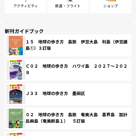
アクティビティ
鉄道・フライト
ショップ
新刊ガイドブック
１５ 地球の歩き方 島旅 伊豆大島 利島（伊豆諸
島①）３訂版
Ｃ０２ 地球の歩き方 ハワイ島 ２０２７～２０２
８
Ｊ３３ 地球の歩き方 墨田区
０２ 地球の歩き方 島旅 奄美大島 喜界島 加計
呂麻島（奄美群島１） ５訂版