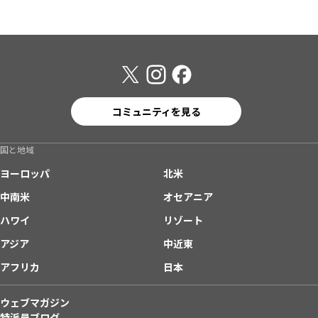
コミュニティを見る
国と地域
ヨーロッパ
北米
中南米
オセアニア
ハワイ
リゾート
アジア
中近東
アフリカ
日本
ウェブマガジン
特派員ブログ