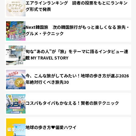
エアラインランキング 読者の投票をもとにランキン
グ形式で発表
Next韓国旅 次の韓国旅行がもっと楽しくなる 旅先・
グルメ・テクニック
旬な“あの人”が「旅」をテーマに語るインタビュー連
載 MY TRAVEL STORY
今、こんな旅がしてみたい！地球の歩き方が選ぶ2026
年絶対行くべき旅先30
コスパもタイパもかなえる！賢者の旅テクニック
地球の歩き方♥偏愛ハワイ