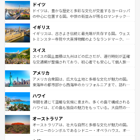
せる。地方によって風土や気候が異なるスペインはその個
ドイツ
で、幅広い魅力が詰まっている。華麗な宮殿、歴史的な大
性で訪れる人を魅了する。 なお、新着のスペイン情報は
コ
聖堂、美しいビーチ、そして豊かな自然が、訪れる者を心
ドイツは、豊かな歴史と多彩な文化が交差するヨーロッパ
ンテンツ一覧
を参照してほしい。
から魅了する。また、フランスは美食の国としても知ら
の中心に位置する国。中世の街並みが残るロマンチック街
れ、フランス料理はユネスコ無形文化遺産にも登録されて
道から、未来を先取りするようなモダンな都市まで多様な
イギリス
いる。シャンパンの発祥地であるランス、プロヴァンスの
顔を持つこの国は、どこを歩いても飽きることがない。ベ
香り高いラベンダー畑など、多彩な楽しみ方が可能だ。さ
ルリンの文化的活気、バイエルン州のアルプスの絶景、そ
イギリスは、古きよき伝統と最先端が共存する国。ウェス
らに、パリ以外の地域にも魅力が溢れており、どの街角に
してライン川沿いのワイン畑といった風景は必見。ビール
トミンスター寺院や大英博物館のようなランドマーク、歴
も豊かな歴史と文化が息づいている。パリ以外の個性あふ
とソーセージを味わいながら地元の人と過ごす楽しい時間
史ある大学都市、美しい丘陵地帯や牧歌的な風景など、エ
れる地方に足を運ぶとそれぞれで全く異なる文化を体験で
スイス
は、お酒好きな人にはぜひ体験してほしい。 なお、新着の
リアごとに異なる魅力がある。また、優雅なアフタヌーン
きるだろう。 なお、新着のフランス情報は
コンテンツ一覧
ドイツ情報は
コンテンツ一覧
を参照してほしい。
ティー、ビール好きにはたまらない英国パブ、サッカー観
スイスの国土面積は九州ほどの広さだが、運行時刻が正確
を参照してほしい。
戦など、本場だからこそできる体験も豊富。イギリスを旅
な交通網が整備されており、初心者でも安心して個人旅行
して楽しみつくそう。 なお、新着のイギリス情報は
コンテ
を楽しめる。日本同様に時刻表どおりの旅が可能だ。中世
アメリカ
ンツ一覧
を参照してほしい。
の建物がそのまま残る町や、スイスならではのユニークな
博物館もあり、アルプス観光だけでなく町歩きも満喫する
アメリカ合衆国は、広大な土地と多様な文化が魅力の国。
ことができる。国民の所得が高いため物価も高いが、旅行
東海岸の都市部から西海岸のカリフォルニアまで、訪れる
者向けの交通パス提供のサービスもあり、うまく活用すれ
場所ごとに異なる風景と体験が待っている。ニューヨーク
ハワイ
ば市内交通費無料で観光を楽しむこともできる。 なお、新
のような巨大都市は、観光、ショッピング、エンターテイ
着のスイス情報は
コンテンツ一覧
を参照してほしい。
ンメントが詰まった刺激的なスポットだ。一方、アメリカ
年間を通じて温暖な気候に恵まれ、多くの島で構成される
西部には大自然が広がり、グランドキャニオンやイエロー
ハワイは、どの島も独自の魅力をもっている。大自然の神
ストーン国立公園といった絶景が堪能できる。さらに、南
秘を感じたいなら、火山が生み出した壮大な景観を誇るハ
オーストラリア
部のニューオーリンズでは、音楽と美食が融合した独特の
ワイ島は見逃せない。また、定番の観光地といえばオアフ
文化が魅力。旅行者はアメリカの各地域で異なる魅力を楽
島だが、静かな自然を求めるならマウイ島やカウアイ島が
オーストラリアは、壮大な自然と多様な文化が魅力の国。
しみながら、その多様性と豊かな歴史を感じることができ
おすすめ。エメラルドグリーンに輝く海をはじめ、豊かな
シドニーのシンボルであるシドニー・オペラハウス、オー
るだろう。車でのロードトリップや列車の旅も、アメリカ
文化や歴史が息づいている。「アロハスピリット」と呼ば
ストラリア東海岸北部に広がる大サンゴ礁地帯グレートバ