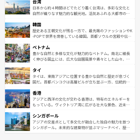
情報は
コンテンツ一覧
を参照してほしい。
人々、おいしいローカルフードやハワイアンミュージッ
台湾
リアリーフや大陸中央部にそびえるウルル（エアーズロッ
ク、伝統的なフラダンスなど、すべてがハワイの魅力を彩
ク）、タスマニアの美しい原生林やケアンズの熱帯雨林な
日本から約４時間ほどでたどり着く台湾は、多彩な文化と
っている。訪れるたびに新しい発見と感動が待っているハ
ど、見どころがたくさん。また、カフェやワイン、オージ
自然が織りなす魅力的な観光地。活気あふれる大都市の台
ワイを、存分に味わってほしい。 なお、新着のハワイ情報
ービーフなどの食文化も豊かで、美味しいものであふれて
北やノスタルジックな町並みが人気な九份（ジォウフェ
は
コンテンツ一覧
を参照してほしい。
韓国
いる。アクティビティも充実しており、サーフィンやダイ
ン）、静ひつな山岳地帯である台湾東部など、都市の喧騒
ビング、ハイキングなど、アウトドア好きにはたまらな
と山間の静けさが共存しており、訪れる人に新しい発見と
歴史ある王朝文化が残る一方で、最先端のファッションやK
い。オーストラリアの多彩な魅力を存分に味わいつくそ
驚きをもたらしてくれる。また、奥深い台湾の食文化も魅
-POPで世界を席巻している韓国。首都ソウルの宮殿や伝統
う。 なお、新着のオーストラリア情報は
コンテンツ一覧
を
力で、夜市などの屋台グルメから高級料理、ヘルシーで美
家屋が並ぶエリアでは韓国の歴史と文化に浸ることがで
参照してほしい。
ベトナム
容にもいいと評判のスイーツなど、バラエティ豊かな料理
き、地方に足を延ばせば四季折々の自然美を楽しむことが
が味わえる。 なお、新着の台湾情報は
コンテンツ一覧
を参
できる。そして、キムチや焼肉、絶品のストリートフード
豊かな自然と多様な文化が魅力的なベトナム。南北に細長
照してほしい。
まで、さまざまな韓国料理が待っている。夜には、韓国な
く伸びる国土には、広大な田園風景や青々とした山々、世
らではのナイトライフも堪能できる。あたたかいホスピタ
界遺産に登録された壮大な自然景観が点在し、都市部では
タイ
リティに包まれながら、韓国の多彩な魅力を心ゆくまで味
急速な発展と共に伝統が息づく。ハノイの古い町並みやホ
わってみてほしい。 なお、新着の韓国情報は
コンテンツ一
ーチミン市のフランス統治時代の建物も、独特の雰囲気を
タイは、東南アジアに位置する豊かな自然と歴史が息づく
覧
を参照してほしい。
醸し出している。また、バラエティの豊かさとおいしさで
国だ。首都バンコクは高層ビルが立ち並ぶ一方、伝統的な
世界中の食通を魅了してやまないベトナム料理も魅力のひ
寺院や市場がいたるところに点在し、古きよき文化と現代
香港
とつ。フォーやバインミー、ベトナムコーヒーなどは、ぜ
の活気が交差している。北部ではチェンマイなどの山岳地
ひ現地で味わいたい。どの地域を訪れてもあたたかい人々
帯で自然と触れ合い、南部ではプーケットやクラビの美し
アジアと西洋の文化が交わる香港は、特有のエネルギーを
が旅行者を迎えてくれるので、きっと忘れられない旅にな
いビーチでリゾート気分を楽しむことができる。タイ料理
もっている。ヴィクトリア湾に広がる壮大な景色、近未来
るはずだ。 なお、新着のベトナム情報は
コンテンツ一覧
を
は世界的に有名で、屋台から高級レストランまで味覚を刺
的なアートスポット、そして歴史と現代が融合した町並
参照してほしい。
シンガポール
激する。気候は一年中温暖で、どの季節にも異なる楽しみ
み、どこを訪れても感動するはず。観光スポットが密集し
が待っている。親しみやすいタイの人々、仏教を中心とし
ており、効率よく見どころを回れるのも魅力。息をのむよ
アジアの交差点として多文化が融合した独自の魅力を放つ
た文化、そして多様な観光資源が、訪れる旅人を魅了し続
うな絶景から文化的な体験まで、香港を存分に楽しみ尽く
シンガポール。未来的な建築物が並ぶマリーナベイ、歴史
ける。 なお、新着のタイ情報は
コンテンツ一覧
を参照して
そう。 なお、新着の香港情報は
コンテンツ一覧
を参照して
と伝統を感じられるエスニックタウン、多数の緑豊かな公
ほしい。
ほしい。
園や自然保護区など、自然が調和した近代的な景観と文化