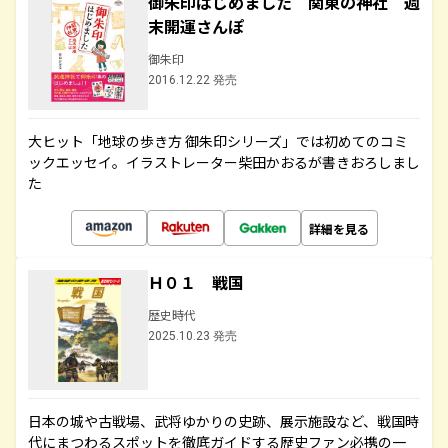
御朱印はじめました 関東の神社 週
末開運さんぽ
御朱印
2016.12.22 発売
大ヒット「地球の歩き方 御朱印シリーズ」では初めてのコミ
ックエッセイ。イラストレーター柴田かおるが書きおろしまし
た
詳細を見る
Ｈ０１ 戦国
歴史時代
2025.10.23 発売
日本の城や古戦場、武将ゆかりの史跡、展示施設など、戦国時
代にまつわるスポットを徹底ガイドする歴史ファン必携の一