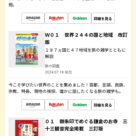
冊。
詳細を見る
Ｗ０１ 世界２４４の国と地域 改訂
版
１９７ヵ国と４７地域を旅の雑学とともに
解説
旅の図鑑
2024.07.18 発売
今こそ学びたい世界のことを集めました！首都、言語、民族、
宗教、特長、現地の挨拶、誰かに話したくなる旅の雑学も。
詳細を見る
０１ 御朱印でめぐる鎌倉のお寺 三
十三観音完全掲載 三訂版