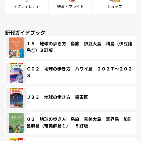
アクティビティ
鉄道・フライト
ショップ
新刊ガイドブック
１５ 地球の歩き方 島旅 伊豆大島 利島（伊豆諸
島①）３訂版
Ｃ０２ 地球の歩き方 ハワイ島 ２０２７～２０２
８
Ｊ３３ 地球の歩き方 墨田区
０２ 地球の歩き方 島旅 奄美大島 喜界島 加計
呂麻島（奄美群島１） ５訂版