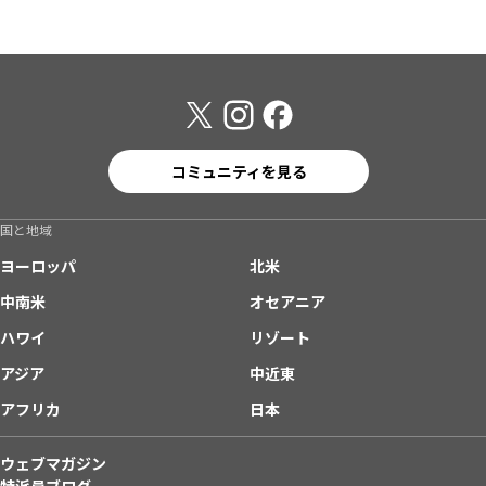
コミュニティを見る
国と地域
ヨーロッパ
北米
中南米
オセアニア
ハワイ
リゾート
アジア
中近東
アフリカ
日本
ウェブマガジン
特派員ブログ