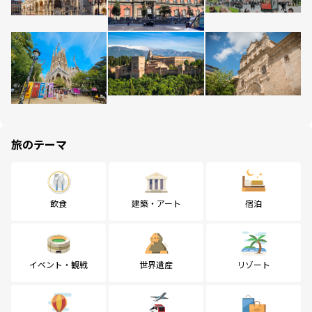
旅のテーマ
飲食
建築・アート
宿泊
イベント・観戦
世界遺産
リゾート