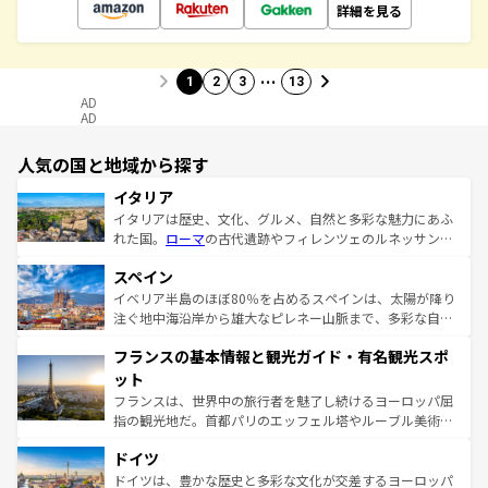
詳細を見る
…
1
2
3
13
AD
AD
人気の国と地域から探す
イタリア
イタリアは歴史、文化、グルメ、自然と多彩な魅力にあふ
れた国。
ローマ
の古代遺跡やフィレンツェのルネッサンス
美術、ヴェネツィアの運河など、歴史あるスポットはもち
スペイン
ろん、トスカーナの美しい田園風景やアマルフィ海岸の絶
景など、自然景観も見逃せない。観光の合間には、本場の
イベリア半島のほぼ80％を占めるスペインは、太陽が降り
ピザやパスタなど、絶品のイタリア料理を堪能することも
注ぐ地中海沿岸から雄大なピレネー山脈まで、多彩な自然
できる。朝目覚めてから夜眠るまで、すべての瞬間を楽し
と文化が詰まったヨーロッパ屈指の旅行先だ。多様な地域
フランスの基本情報と観光ガイド・有名観光スポ
ませてくれるイタリアで、忘れられない旅をしてみよう！
文化が根付くこの国では、情熱的なフラメンコ、熱気あふ
なお、新着のイタリア情報は
コンテンツ一覧
を参照してほ
れる闘牛、そして美味しいタパスが生活の一部となってい
ット
しい。
る。首都マドリードの洗練された雰囲気や、バルセロナの
フランスは、世界中の旅行者を魅了し続けるヨーロッパ屈
アートに溢れた街角から、地方では古代ローマ遺跡や中世
指の観光地だ。首都パリのエッフェル塔やルーブル美術館
の城塞都市、穏やかなビーチリゾートまで多彩な表情を見
といった象徴的なスポットから、田舎町の古風な美しさま
せる。地方によって風土や気候が異なるスペインはその個
ドイツ
で、幅広い魅力が詰まっている。華麗な宮殿、歴史的な大
性で訪れる人を魅了する。 なお、新着のスペイン情報は
コ
聖堂、美しいビーチ、そして豊かな自然が、訪れる者を心
ドイツは、豊かな歴史と多彩な文化が交差するヨーロッパ