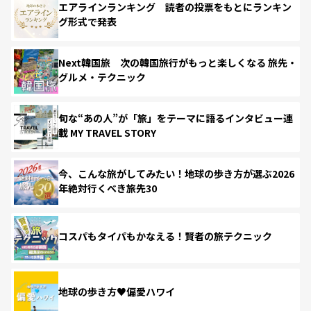
エアラインランキング 読者の投票をもとにランキン
グ形式で発表
Next韓国旅 次の韓国旅行がもっと楽しくなる 旅先・
グルメ・テクニック
旬な“あの人”が「旅」をテーマに語るインタビュー連
載 MY TRAVEL STORY
今、こんな旅がしてみたい！地球の歩き方が選ぶ2026
年絶対行くべき旅先30
コスパもタイパもかなえる！賢者の旅テクニック
地球の歩き方♥偏愛ハワイ