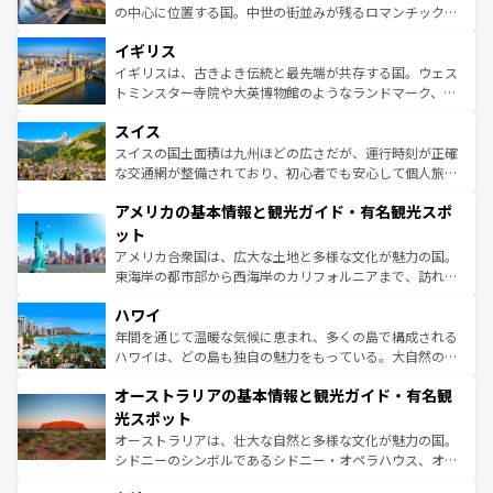
ンテンツ一覧
を参照してほしい。
から魅了する。また、フランスは美食の国としても知ら
の中心に位置する国。中世の街並みが残るロマンチック街
れ、フランス料理はユネスコ無形文化遺産にも登録されて
道から、未来を先取りするようなモダンな都市まで多様な
イギリス
いる。シャンパンの発祥地であるランス、プロヴァンスの
顔を持つこの国は、どこを歩いても飽きることがない。ベ
香り高いラベンダー畑など、多彩な楽しみ方が可能だ。さ
ルリンの文化的活気、バイエルン州のアルプスの絶景、そ
イギリスは、古きよき伝統と最先端が共存する国。ウェス
らに、パリ以外の地域にも魅力が溢れており、どの街角に
してライン川沿いのワイン畑といった風景は必見。ビール
トミンスター寺院や大英博物館のようなランドマーク、歴
も豊かな歴史と文化が息づいている。パリ以外の個性あふ
とソーセージを味わいながら地元の人と過ごす楽しい時間
史ある大学都市、美しい丘陵地帯や牧歌的な風景など、エ
れる地方に足を運ぶとそれぞれで全く異なる文化を体験で
スイス
は、お酒好きな人にはぜひ体験してほしい。 なお、新着の
リアごとに異なる魅力がある。また、優雅なアフタヌーン
きるだろう。 なお、新着のフランス情報は
コンテンツ一覧
ドイツ情報は
コンテンツ一覧
を参照してほしい。
ティー、ビール好きにはたまらない英国パブ、サッカー観
スイスの国土面積は九州ほどの広さだが、運行時刻が正確
を参照してほしい。
戦など、本場だからこそできる体験も豊富。イギリスを旅
な交通網が整備されており、初心者でも安心して個人旅行
して楽しみつくそう。 なお、新着のイギリス情報は
コンテ
を楽しめる。日本同様に時刻表どおりの旅が可能だ。中世
アメリカの基本情報と観光ガイド・有名観光スポ
ンツ一覧
を参照してほしい。
の建物がそのまま残る町や、スイスならではのユニークな
博物館もあり、アルプス観光だけでなく町歩きも満喫する
ット
ことができる。国民の所得が高いため物価も高いが、旅行
アメリカ合衆国は、広大な土地と多様な文化が魅力の国。
者向けの交通パス提供のサービスもあり、うまく活用すれ
東海岸の都市部から西海岸のカリフォルニアまで、訪れる
ば市内交通費無料で観光を楽しむこともできる。 なお、新
場所ごとに異なる風景と体験が待っている。ニューヨーク
着のスイス情報は
コンテンツ一覧
を参照してほしい。
ハワイ
のような巨大都市は、観光、ショッピング、エンターテイ
ンメントが詰まった刺激的なスポットだ。一方、アメリカ
年間を通じて温暖な気候に恵まれ、多くの島で構成される
西部には大自然が広がり、グランドキャニオンやイエロー
ハワイは、どの島も独自の魅力をもっている。大自然の神
ストーン国立公園といった絶景が堪能できる。さらに、南
秘を感じたいなら、火山が生み出した壮大な景観を誇るハ
オーストラリアの基本情報と観光ガイド・有名観
部のニューオーリンズでは、音楽と美食が融合した独特の
ワイ島は見逃せない。また、定番の観光地といえばオアフ
文化が魅力。旅行者はアメリカの各地域で異なる魅力を楽
島だが、静かな自然を求めるならマウイ島やカウアイ島が
光スポット
しみながら、その多様性と豊かな歴史を感じることができ
おすすめ。エメラルドグリーンに輝く海をはじめ、豊かな
オーストラリアは、壮大な自然と多様な文化が魅力の国。
るだろう。車でのロードトリップや列車の旅も、アメリカ
文化や歴史が息づいている。「アロハスピリット」と呼ば
シドニーのシンボルであるシドニー・オペラハウス、オー
ならではの贅沢な旅のスタイルだ。 なお、新着のアメリカ
れるおもてなしの心で訪れる人々を迎えてくれるハワイの
ストラリア東海岸北部に広がる大サンゴ礁地帯グレートバ