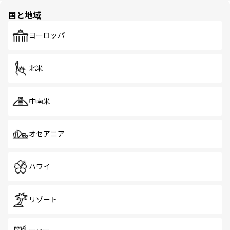
の多様性あふれるカラフルな町は、どこを歩いても新しい
国と地域
発見がある。さらに、治安のよさや充実した公共交通機関
も、旅行者にとっては魅力的なポイント。グルメも豊富
で、ホーカーズは地元の風情を楽しめる外せないスポット
ヨーロッパ
だ。訪れる人を飽きさせないシンガポールで、多様な魅力
を体感しよう。 なお、新着のシンガポール情報は
コンテン
ツ一覧
を参照してほしい。
北米
中南米
オセアニア
ハワイ
リゾート