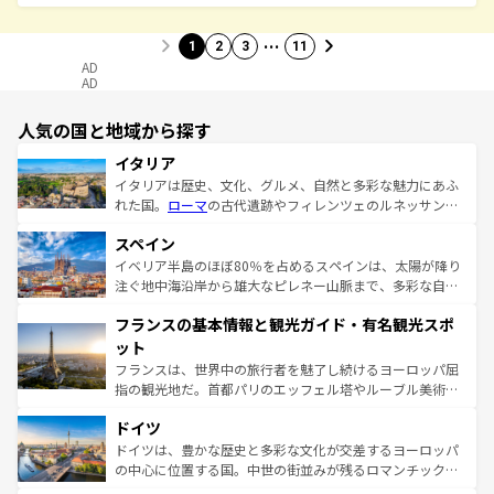
…
1
2
3
11
AD
AD
人気の国と地域から探す
イタリア
イタリアは歴史、文化、グルメ、自然と多彩な魅力にあふ
れた国。
ローマ
の古代遺跡やフィレンツェのルネッサンス
美術、ヴェネツィアの運河など、歴史あるスポットはもち
スペイン
ろん、トスカーナの美しい田園風景やアマルフィ海岸の絶
景など、自然景観も見逃せない。観光の合間には、本場の
イベリア半島のほぼ80％を占めるスペインは、太陽が降り
ピザやパスタなど、絶品のイタリア料理を堪能することも
注ぐ地中海沿岸から雄大なピレネー山脈まで、多彩な自然
できる。朝目覚めてから夜眠るまで、すべての瞬間を楽し
と文化が詰まったヨーロッパ屈指の旅行先だ。多様な地域
フランスの基本情報と観光ガイド・有名観光スポ
ませてくれるイタリアで、忘れられない旅をしてみよう！
文化が根付くこの国では、情熱的なフラメンコ、熱気あふ
なお、新着のイタリア情報は
コンテンツ一覧
を参照してほ
れる闘牛、そして美味しいタパスが生活の一部となってい
ット
しい。
る。首都マドリードの洗練された雰囲気や、バルセロナの
フランスは、世界中の旅行者を魅了し続けるヨーロッパ屈
アートに溢れた街角から、地方では古代ローマ遺跡や中世
指の観光地だ。首都パリのエッフェル塔やルーブル美術館
の城塞都市、穏やかなビーチリゾートまで多彩な表情を見
といった象徴的なスポットから、田舎町の古風な美しさま
せる。地方によって風土や気候が異なるスペインはその個
ドイツ
で、幅広い魅力が詰まっている。華麗な宮殿、歴史的な大
性で訪れる人を魅了する。 なお、新着のスペイン情報は
コ
聖堂、美しいビーチ、そして豊かな自然が、訪れる者を心
ドイツは、豊かな歴史と多彩な文化が交差するヨーロッパ
ンテンツ一覧
を参照してほしい。
から魅了する。また、フランスは美食の国としても知ら
の中心に位置する国。中世の街並みが残るロマンチック街
れ、フランス料理はユネスコ無形文化遺産にも登録されて
道から、未来を先取りするようなモダンな都市まで多様な