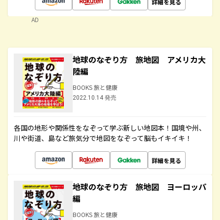
詳細を見る
AD
地球のなぞり方 旅地図 アメリカ大
陸編
BOOKS 旅と健康
2022.10.14 発売
各国の地形や関係性をなぞって学ぶ新しい地図本！国境や州、
川や街道、島など旅気分で地図をなぞって脳もイキイキ！
詳細を見る
地球のなぞり方 旅地図 ヨーロッパ
編
BOOKS 旅と健康