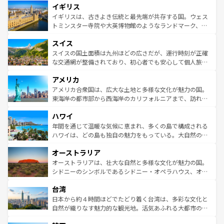
イギリス
いる。シャンパンの発祥地であるランス、プロヴァンスの
顔を持つこの国は、どこを歩いても飽きることがない。ベ
香り高いラベンダー畑など、多彩な楽しみ方が可能だ。さ
ルリンの文化的活気、バイエルン州のアルプスの絶景、そ
イギリスは、古きよき伝統と最先端が共存する国。ウェス
らに、パリ以外の地域にも魅力が溢れており、どの街角に
してライン川沿いのワイン畑といった風景は必見。ビール
トミンスター寺院や大英博物館のようなランドマーク、歴
も豊かな歴史と文化が息づいている。パリ以外の個性あふ
とソーセージを味わいながら地元の人と過ごす楽しい時間
史ある大学都市、美しい丘陵地帯や牧歌的な風景など、エ
れる地方に足を運ぶとそれぞれで全く異なる文化を体験で
スイス
は、お酒好きな人にはぜひ体験してほしい。 なお、新着の
リアごとに異なる魅力がある。また、優雅なアフタヌーン
きるだろう。 なお、新着のフランス情報は
コンテンツ一覧
ドイツ情報は
コンテンツ一覧
を参照してほしい。
ティー、ビール好きにはたまらない英国パブ、サッカー観
スイスの国土面積は九州ほどの広さだが、運行時刻が正確
を参照してほしい。
戦など、本場だからこそできる体験も豊富。イギリスを旅
な交通網が整備されており、初心者でも安心して個人旅行
して楽しみつくそう。 なお、新着のイギリス情報は
コンテ
を楽しめる。日本同様に時刻表どおりの旅が可能だ。中世
アメリカ
ンツ一覧
を参照してほしい。
の建物がそのまま残る町や、スイスならではのユニークな
博物館もあり、アルプス観光だけでなく町歩きも満喫する
アメリカ合衆国は、広大な土地と多様な文化が魅力の国。
ことができる。国民の所得が高いため物価も高いが、旅行
東海岸の都市部から西海岸のカリフォルニアまで、訪れる
者向けの交通パス提供のサービスもあり、うまく活用すれ
場所ごとに異なる風景と体験が待っている。ニューヨーク
ハワイ
ば市内交通費無料で観光を楽しむこともできる。 なお、新
のような巨大都市は、観光、ショッピング、エンターテイ
着のスイス情報は
コンテンツ一覧
を参照してほしい。
ンメントが詰まった刺激的なスポットだ。一方、アメリカ
年間を通じて温暖な気候に恵まれ、多くの島で構成される
西部には大自然が広がり、グランドキャニオンやイエロー
ハワイは、どの島も独自の魅力をもっている。大自然の神
ストーン国立公園といった絶景が堪能できる。さらに、南
秘を感じたいなら、火山が生み出した壮大な景観を誇るハ
オーストラリア
部のニューオーリンズでは、音楽と美食が融合した独特の
ワイ島は見逃せない。また、定番の観光地といえばオアフ
文化が魅力。旅行者はアメリカの各地域で異なる魅力を楽
島だが、静かな自然を求めるならマウイ島やカウアイ島が
オーストラリアは、壮大な自然と多様な文化が魅力の国。
しみながら、その多様性と豊かな歴史を感じることができ
おすすめ。エメラルドグリーンに輝く海をはじめ、豊かな
シドニーのシンボルであるシドニー・オペラハウス、オー
るだろう。車でのロードトリップや列車の旅も、アメリカ
文化や歴史が息づいている。「アロハスピリット」と呼ば
ストラリア東海岸北部に広がる大サンゴ礁地帯グレートバ
ならではの贅沢な旅のスタイルだ。 なお、新着のアメリカ
台湾
れるおもてなしの心で訪れる人々を迎えてくれるハワイの
リアリーフや大陸中央部にそびえるウルル（エアーズロッ
情報は
コンテンツ一覧
を参照してほしい。
人々、おいしいローカルフードやハワイアンミュージッ
ク）、タスマニアの美しい原生林やケアンズの熱帯雨林な
日本から約４時間ほどでたどり着く台湾は、多彩な文化と
ク、伝統的なフラダンスなど、すべてがハワイの魅力を彩
ど、見どころがたくさん。また、カフェやワイン、オージ
自然が織りなす魅力的な観光地。活気あふれる大都市の台
っている。訪れるたびに新しい発見と感動が待っているハ
ービーフなどの食文化も豊かで、美味しいものであふれて
北やノスタルジックな町並みが人気な九份（ジォウフェ