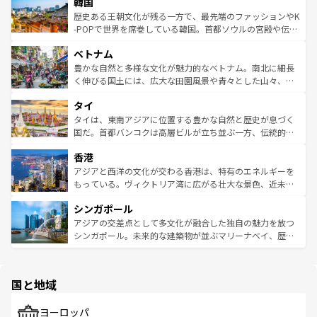
ワイを、存分に味わってほしい。 なお、新着のハワイ情報
韓国
いる。アクティビティも充実しており、サーフィンやダイ
ン）、静ひつな山岳地帯である台湾東部など、都市の喧騒
は
コンテンツ一覧
を参照してほしい。
ビング、ハイキングなど、アウトドア好きにはたまらな
と山間の静けさが共存しており、訪れる人に新しい発見と
歴史ある王朝文化が残る一方で、最先端のファッションやK
い。オーストラリアの多彩な魅力を存分に味わいつくそ
驚きをもたらしてくれる。また、奥深い台湾の食文化も魅
-POPで世界を席巻している韓国。首都ソウルの宮殿や伝統
う。 なお、新着のオーストラリア情報は
コンテンツ一覧
を
力で、夜市などの屋台グルメから高級料理、ヘルシーで美
家屋が並ぶエリアでは韓国の歴史と文化に浸ることがで
参照してほしい。
ベトナム
容にもいいと評判のスイーツなど、バラエティ豊かな料理
き、地方に足を延ばせば四季折々の自然美を楽しむことが
が味わえる。 なお、新着の台湾情報は
コンテンツ一覧
を参
できる。そして、キムチや焼肉、絶品のストリートフード
豊かな自然と多様な文化が魅力的なベトナム。南北に細長
照してほしい。
まで、さまざまな韓国料理が待っている。夜には、韓国な
く伸びる国土には、広大な田園風景や青々とした山々、世
らではのナイトライフも堪能できる。あたたかいホスピタ
界遺産に登録された壮大な自然景観が点在し、都市部では
タイ
リティに包まれながら、韓国の多彩な魅力を心ゆくまで味
急速な発展と共に伝統が息づく。ハノイの古い町並みやホ
わってみてほしい。 なお、新着の韓国情報は
コンテンツ一
ーチミン市のフランス統治時代の建物も、独特の雰囲気を
タイは、東南アジアに位置する豊かな自然と歴史が息づく
覧
を参照してほしい。
醸し出している。また、バラエティの豊かさとおいしさで
国だ。首都バンコクは高層ビルが立ち並ぶ一方、伝統的な
世界中の食通を魅了してやまないベトナム料理も魅力のひ
寺院や市場がいたるところに点在し、古きよき文化と現代
香港
とつ。フォーやバインミー、ベトナムコーヒーなどは、ぜ
の活気が交差している。北部ではチェンマイなどの山岳地
ひ現地で味わいたい。どの地域を訪れてもあたたかい人々
帯で自然と触れ合い、南部ではプーケットやクラビの美し
アジアと西洋の文化が交わる香港は、特有のエネルギーを
が旅行者を迎えてくれるので、きっと忘れられない旅にな
いビーチでリゾート気分を楽しむことができる。タイ料理
もっている。ヴィクトリア湾に広がる壮大な景色、近未来
るはずだ。 なお、新着のベトナム情報は
コンテンツ一覧
を
は世界的に有名で、屋台から高級レストランまで味覚を刺
的なアートスポット、そして歴史と現代が融合した町並
参照してほしい。
シンガポール
激する。気候は一年中温暖で、どの季節にも異なる楽しみ
み、どこを訪れても感動するはず。観光スポットが密集し
が待っている。親しみやすいタイの人々、仏教を中心とし
ており、効率よく見どころを回れるのも魅力。息をのむよ
アジアの交差点として多文化が融合した独自の魅力を放つ
た文化、そして多様な観光資源が、訪れる旅人を魅了し続
うな絶景から文化的な体験まで、香港を存分に楽しみ尽く
シンガポール。未来的な建築物が並ぶマリーナベイ、歴史
ける。 なお、新着のタイ情報は
コンテンツ一覧
を参照して
そう。 なお、新着の香港情報は
コンテンツ一覧
を参照して
と伝統を感じられるエスニックタウン、多数の緑豊かな公
ほしい。
ほしい。
園や自然保護区など、自然が調和した近代的な景観と文化
の多様性あふれるカラフルな町は、どこを歩いても新しい
国と地域
発見がある。さらに、治安のよさや充実した公共交通機関
も、旅行者にとっては魅力的なポイント。グルメも豊富
で、ホーカーズは地元の風情を楽しめる外せないスポット
ヨーロッパ