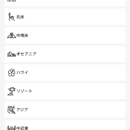
だ。訪れる人を飽きさせないシンガポールで、多様な魅力
を体感しよう。 なお、新着のシンガポール情報は
コンテン
ツ一覧
を参照してほしい。
北米
中南米
オセアニア
ハワイ
リゾート
アジア
中近東