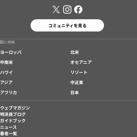
コミュニティを見る
国と地域
ヨーロッパ
北米
中南米
オセアニア
ハワイ
リゾート
アジア
中近東
アフリカ
日本
ウェブマガジン
特派員ブログ
ガイドブック
ニュース
著者一覧