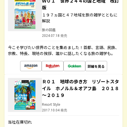
Ｗ０１ 世界２４４の国と地域 改訂
版
１９７ヵ国と４７地域を旅の雑学とともに
解説
旅の図鑑
2024.07.18 発売
今こそ学びたい世界のことを集めました！首都、言語、民族、
宗教、特長、現地の挨拶、誰かに話したくなる旅の雑学も。
詳細を見る
Ｒ０１ 地球の歩き方 リゾートスタ
イル ホノルル＆オアフ島 ２０１８
～２０１９
Resort Style
2017.10.04 発売
当社在庫切れ