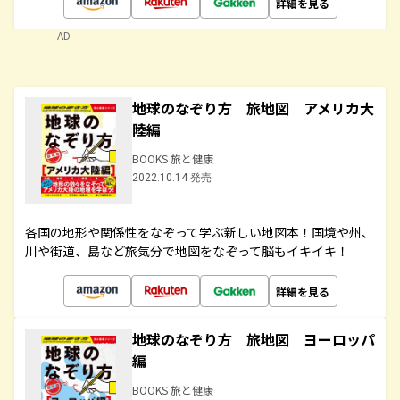
詳細を見る
AD
地球のなぞり方 旅地図 アメリカ大
陸編
BOOKS 旅と健康
2022.10.14 発売
各国の地形や関係性をなぞって学ぶ新しい地図本！国境や州、
川や街道、島など旅気分で地図をなぞって脳もイキイキ！
詳細を見る
地球のなぞり方 旅地図 ヨーロッパ
編
BOOKS 旅と健康