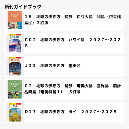
新刊ガイドブック
１５ 地球の歩き方 島旅 伊豆大島 利島（伊豆諸
島①）３訂版
Ｃ０２ 地球の歩き方 ハワイ島 ２０２７～２０２
８
Ｊ３３ 地球の歩き方 墨田区
０２ 地球の歩き方 島旅 奄美大島 喜界島 加計
呂麻島（奄美群島１） ５訂版
Ｄ１７ 地球の歩き方 タイ ２０２７～２０２８