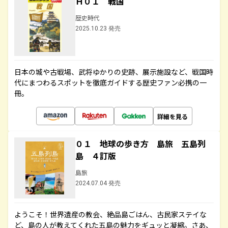
Ｈ０１ 戦国
歴史時代
2025.10.23 発売
日本の城や古戦場、武将ゆかりの史跡、展示施設など、戦国時
代にまつわるスポットを徹底ガイドする歴史ファン必携の一
冊。
詳細を見る
０１ 地球の歩き方 島旅 五島列
島 ４訂版
島旅
2024.07.04 発売
ようこそ！世界遺産の教会、絶品島ごはん、古民家ステイな
ど、島の人が教えてくれた五島の魅力をギュッと凝縮。さあ、