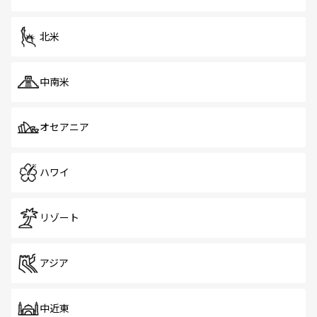
だ。訪れる人を飽きさせないシンガポールで、多様な魅力
を体感しよう。 なお、新着のシンガポール情報は
コンテン
ツ一覧
を参照してほしい。
北米
中南米
オセアニア
ハワイ
リゾート
アジア
中近東