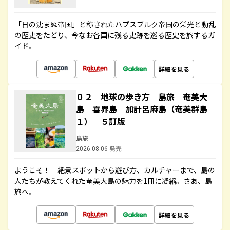
「日の沈まぬ帝国」と称されたハプスブルク帝国の栄光と動乱
の歴史をたどり、今なお各国に残る史跡を巡る歴史を旅するガ
イド。
詳細を見る
０２ 地球の歩き方 島旅 奄美大
島 喜界島 加計呂麻島（奄美群島
１） ５訂版
島旅
2026.08.06 発売
ようこそ！ 絶景スポットから遊び方、カルチャーまで、島の
人たちが教えてくれた奄美大島の魅力を1冊に凝縮。さあ、島
旅へ。
詳細を見る