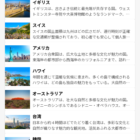
イギリス
いる。シャンパンの発祥地であるランス、プロヴァンスの
顔を持つこの国は、どこを歩いても飽きることがない。ベ
香り高いラベンダー畑など、多彩な楽しみ方が可能だ。さ
ルリンの文化的活気、バイエルン州のアルプスの絶景、そ
イギリスは、古きよき伝統と最先端が共存する国。ウェス
らに、パリ以外の地域にも魅力が溢れており、どの街角に
してライン川沿いのワイン畑といった風景は必見。ビール
トミンスター寺院や大英博物館のようなランドマーク、歴
も豊かな歴史と文化が息づいている。パリ以外の個性あふ
とソーセージを味わいながら地元の人と過ごす楽しい時間
史ある大学都市、美しい丘陵地帯や牧歌的な風景など、エ
れる地方に足を運ぶとそれぞれで全く異なる文化を体験で
スイス
は、お酒好きな人にはぜひ体験してほしい。 なお、新着の
リアごとに異なる魅力がある。また、優雅なアフタヌーン
きるだろう。 なお、新着のフランス情報は
コンテンツ一覧
ドイツ情報は
コンテンツ一覧
を参照してほしい。
ティー、ビール好きにはたまらない英国パブ、サッカー観
スイスの国土面積は九州ほどの広さだが、運行時刻が正確
を参照してほしい。
戦など、本場だからこそできる体験も豊富。イギリスを旅
な交通網が整備されており、初心者でも安心して個人旅行
して楽しみつくそう。 なお、新着のイギリス情報は
コンテ
を楽しめる。日本同様に時刻表どおりの旅が可能だ。中世
アメリカ
ンツ一覧
を参照してほしい。
の建物がそのまま残る町や、スイスならではのユニークな
博物館もあり、アルプス観光だけでなく町歩きも満喫する
アメリカ合衆国は、広大な土地と多様な文化が魅力の国。
ことができる。国民の所得が高いため物価も高いが、旅行
東海岸の都市部から西海岸のカリフォルニアまで、訪れる
者向けの交通パス提供のサービスもあり、うまく活用すれ
場所ごとに異なる風景と体験が待っている。ニューヨーク
ハワイ
ば市内交通費無料で観光を楽しむこともできる。 なお、新
のような巨大都市は、観光、ショッピング、エンターテイ
着のスイス情報は
コンテンツ一覧
を参照してほしい。
ンメントが詰まった刺激的なスポットだ。一方、アメリカ
年間を通じて温暖な気候に恵まれ、多くの島で構成される
西部には大自然が広がり、グランドキャニオンやイエロー
ハワイは、どの島も独自の魅力をもっている。大自然の神
ストーン国立公園といった絶景が堪能できる。さらに、南
秘を感じたいなら、火山が生み出した壮大な景観を誇るハ
オーストラリア
部のニューオーリンズでは、音楽と美食が融合した独特の
ワイ島は見逃せない。また、定番の観光地といえばオアフ
文化が魅力。旅行者はアメリカの各地域で異なる魅力を楽
島だが、静かな自然を求めるならマウイ島やカウアイ島が
オーストラリアは、壮大な自然と多様な文化が魅力の国。
しみながら、その多様性と豊かな歴史を感じることができ
おすすめ。エメラルドグリーンに輝く海をはじめ、豊かな
シドニーのシンボルであるシドニー・オペラハウス、オー
るだろう。車でのロードトリップや列車の旅も、アメリカ
文化や歴史が息づいている。「アロハスピリット」と呼ば
ストラリア東海岸北部に広がる大サンゴ礁地帯グレートバ
ならではの贅沢な旅のスタイルだ。 なお、新着のアメリカ
台湾
れるおもてなしの心で訪れる人々を迎えてくれるハワイの
リアリーフや大陸中央部にそびえるウルル（エアーズロッ
情報は
コンテンツ一覧
を参照してほしい。
人々、おいしいローカルフードやハワイアンミュージッ
ク）、タスマニアの美しい原生林やケアンズの熱帯雨林な
日本から約４時間ほどでたどり着く台湾は、多彩な文化と
ク、伝統的なフラダンスなど、すべてがハワイの魅力を彩
ど、見どころがたくさん。また、カフェやワイン、オージ
自然が織りなす魅力的な観光地。活気あふれる大都市の台
っている。訪れるたびに新しい発見と感動が待っているハ
ービーフなどの食文化も豊かで、美味しいものであふれて
北やノスタルジックな町並みが人気な九份（ジォウフェ
ワイを、存分に味わってほしい。 なお、新着のハワイ情報
韓国
いる。アクティビティも充実しており、サーフィンやダイ
ン）、静ひつな山岳地帯である台湾東部など、都市の喧騒