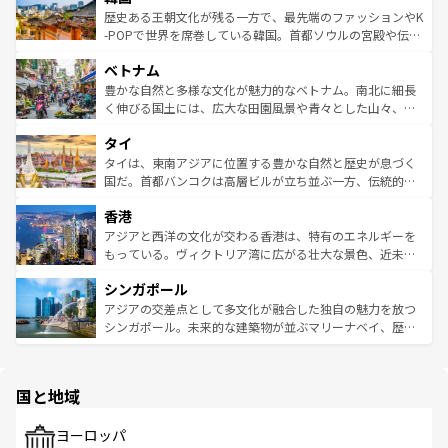
は
コンテンツ一覧
を参照してほしい。
ビング、ハイキングなど、アウトドア好きにはたまらな
と山間の静けさが共存しており、訪れる人に新しい発見と
歴史ある王朝文化が残る一方で、最先端のファッションやK
い。オーストラリアの多彩な魅力を存分に味わいつくそ
驚きをもたらしてくれる。また、奥深い台湾の食文化も魅
-POPで世界を席巻している韓国。首都ソウルの宮殿や伝統
う。 なお、新着のオーストラリア情報は
コンテンツ一覧
を
力で、夜市などの屋台グルメから高級料理、ヘルシーで美
家屋が並ぶエリアでは韓国の歴史と文化に浸ることがで
参照してほしい。
ベトナム
容にもいいと評判のスイーツなど、バラエティ豊かな料理
き、地方に足を延ばせば四季折々の自然美を楽しむことが
が味わえる。 なお、新着の台湾情報は
コンテンツ一覧
を参
できる。そして、キムチや焼肉、絶品のストリートフード
豊かな自然と多様な文化が魅力的なベトナム。南北に細長
照してほしい。
まで、さまざまな韓国料理が待っている。夜には、韓国な
く伸びる国土には、広大な田園風景や青々とした山々、世
らではのナイトライフも堪能できる。あたたかいホスピタ
界遺産に登録された壮大な自然景観が点在し、都市部では
タイ
リティに包まれながら、韓国の多彩な魅力を心ゆくまで味
急速な発展と共に伝統が息づく。ハノイの古い町並みやホ
わってみてほしい。 なお、新着の韓国情報は
コンテンツ一
ーチミン市のフランス統治時代の建物も、独特の雰囲気を
タイは、東南アジアに位置する豊かな自然と歴史が息づく
覧
を参照してほしい。
醸し出している。また、バラエティの豊かさとおいしさで
国だ。首都バンコクは高層ビルが立ち並ぶ一方、伝統的な
世界中の食通を魅了してやまないベトナム料理も魅力のひ
寺院や市場がいたるところに点在し、古きよき文化と現代
香港
とつ。フォーやバインミー、ベトナムコーヒーなどは、ぜ
の活気が交差している。北部ではチェンマイなどの山岳地
ひ現地で味わいたい。どの地域を訪れてもあたたかい人々
帯で自然と触れ合い、南部ではプーケットやクラビの美し
アジアと西洋の文化が交わる香港は、特有のエネルギーを
が旅行者を迎えてくれるので、きっと忘れられない旅にな
いビーチでリゾート気分を楽しむことができる。タイ料理
もっている。ヴィクトリア湾に広がる壮大な景色、近未来
るはずだ。 なお、新着のベトナム情報は
コンテンツ一覧
を
は世界的に有名で、屋台から高級レストランまで味覚を刺
的なアートスポット、そして歴史と現代が融合した町並
参照してほしい。
シンガポール
激する。気候は一年中温暖で、どの季節にも異なる楽しみ
み、どこを訪れても感動するはず。観光スポットが密集し
が待っている。親しみやすいタイの人々、仏教を中心とし
ており、効率よく見どころを回れるのも魅力。息をのむよ
アジアの交差点として多文化が融合した独自の魅力を放つ
た文化、そして多様な観光資源が、訪れる旅人を魅了し続
うな絶景から文化的な体験まで、香港を存分に楽しみ尽く
シンガポール。未来的な建築物が並ぶマリーナベイ、歴史
ける。 なお、新着のタイ情報は
コンテンツ一覧
を参照して
そう。 なお、新着の香港情報は
コンテンツ一覧
を参照して
と伝統を感じられるエスニックタウン、多数の緑豊かな公
ほしい。
ほしい。
園や自然保護区など、自然が調和した近代的な景観と文化
の多様性あふれるカラフルな町は、どこを歩いても新しい
国と地域
発見がある。さらに、治安のよさや充実した公共交通機関
も、旅行者にとっては魅力的なポイント。グルメも豊富
で、ホーカーズは地元の風情を楽しめる外せないスポット
ヨーロッパ