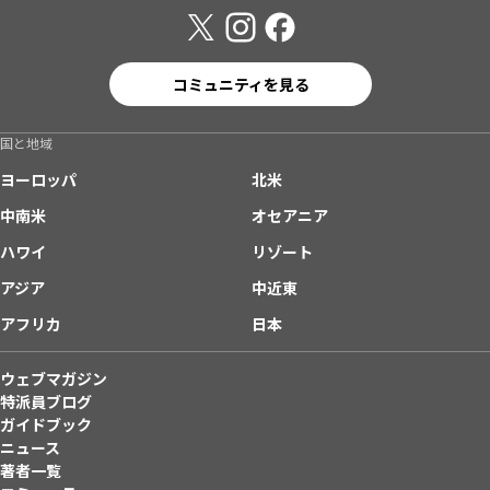
コミュニティを見る
国と地域
ヨーロッパ
北米
中南米
オセアニア
ハワイ
リゾート
アジア
中近東
アフリカ
日本
ウェブマガジン
特派員ブログ
ガイドブック
ニュース
著者一覧