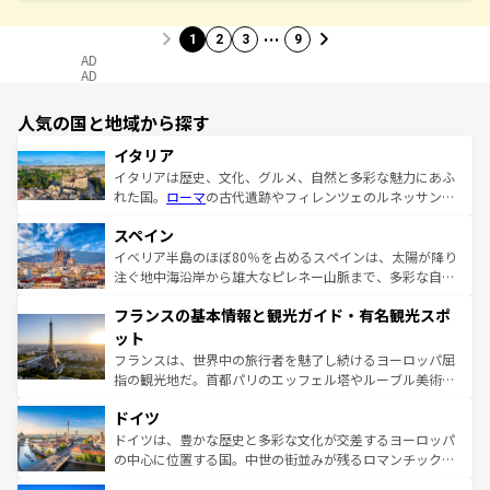
…
1
2
3
9
AD
AD
人気の国と地域から探す
イタリア
イタリアは歴史、文化、グルメ、自然と多彩な魅力にあふ
れた国。
ローマ
の古代遺跡やフィレンツェのルネッサンス
美術、ヴェネツィアの運河など、歴史あるスポットはもち
スペイン
ろん、トスカーナの美しい田園風景やアマルフィ海岸の絶
景など、自然景観も見逃せない。観光の合間には、本場の
イベリア半島のほぼ80％を占めるスペインは、太陽が降り
ピザやパスタなど、絶品のイタリア料理を堪能することも
注ぐ地中海沿岸から雄大なピレネー山脈まで、多彩な自然
できる。朝目覚めてから夜眠るまで、すべての瞬間を楽し
と文化が詰まったヨーロッパ屈指の旅行先だ。多様な地域
フランスの基本情報と観光ガイド・有名観光スポ
ませてくれるイタリアで、忘れられない旅をしてみよう！
文化が根付くこの国では、情熱的なフラメンコ、熱気あふ
なお、新着のイタリア情報は
コンテンツ一覧
を参照してほ
れる闘牛、そして美味しいタパスが生活の一部となってい
ット
しい。
る。首都マドリードの洗練された雰囲気や、バルセロナの
フランスは、世界中の旅行者を魅了し続けるヨーロッパ屈
アートに溢れた街角から、地方では古代ローマ遺跡や中世
指の観光地だ。首都パリのエッフェル塔やルーブル美術館
の城塞都市、穏やかなビーチリゾートまで多彩な表情を見
といった象徴的なスポットから、田舎町の古風な美しさま
せる。地方によって風土や気候が異なるスペインはその個
ドイツ
で、幅広い魅力が詰まっている。華麗な宮殿、歴史的な大
性で訪れる人を魅了する。 なお、新着のスペイン情報は
コ
聖堂、美しいビーチ、そして豊かな自然が、訪れる者を心
ドイツは、豊かな歴史と多彩な文化が交差するヨーロッパ
ンテンツ一覧
を参照してほしい。
から魅了する。また、フランスは美食の国としても知ら
の中心に位置する国。中世の街並みが残るロマンチック街
れ、フランス料理はユネスコ無形文化遺産にも登録されて
道から、未来を先取りするようなモダンな都市まで多様な