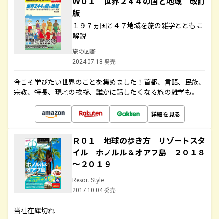
Ｗ０１ 世界２４４の国と地域 改訂
版
１９７ヵ国と４７地域を旅の雑学とともに
解説
旅の図鑑
2024.07.18 発売
今こそ学びたい世界のことを集めました！首都、言語、民族、
宗教、特長、現地の挨拶、誰かに話したくなる旅の雑学も。
詳細を見る
Ｒ０１ 地球の歩き方 リゾートスタ
イル ホノルル＆オアフ島 ２０１８
～２０１９
Resort Style
2017.10.04 発売
当社在庫切れ