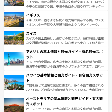
から魅了する。また、フランスは美食の国としても知ら
ドイツは、豊かな歴史と多彩な文化が交差するヨーロッパ
れ、フランス料理はユネスコ無形文化遺産にも登録されて
の中心に位置する国。中世の街並みが残るロマンチック街
いる。シャンパンの発祥地であるランス、プロヴァンスの
道から、未来を先取りするようなモダンな都市まで多様な
香り高いラベンダー畑など、多彩な楽しみ方が可能だ。さ
イギリス
顔を持つこの国は、どこを歩いても飽きることがない。ベ
らに、パリ以外の地域にも魅力が溢れており、どの街角に
ルリンの文化的活気、バイエルン州のアルプスの絶景、そ
イギリスは、古きよき伝統と最先端が共存する国。ウェス
も豊かな歴史と文化が息づいている。パリ以外の個性あふ
してライン川沿いのワイン畑といった風景は必見。ビール
トミンスター寺院や大英博物館のようなランドマーク、歴
れる地方に足を運ぶとそれぞれで全く異なる文化を体験で
とソーセージを味わいながら地元の人と過ごす楽しい時間
史ある大学都市、美しい丘陵地帯や牧歌的な風景など、エ
きるだろう。 なお、新着のフランス情報は
コンテンツ一覧
スイス
は、お酒好きな人にはぜひ体験してほしい。 なお、新着の
リアごとに異なる魅力がある。また、優雅なアフタヌーン
を参照してほしい。
ドイツ情報は
コンテンツ一覧
を参照してほしい。
ティー、ビール好きにはたまらない英国パブ、サッカー観
スイスの国土面積は九州ほどの広さだが、運行時刻が正確
戦など、本場だからこそできる体験も豊富。イギリスを旅
な交通網が整備されており、初心者でも安心して個人旅行
して楽しみつくそう。 なお、新着のイギリス情報は
コンテ
を楽しめる。日本同様に時刻表どおりの旅が可能だ。中世
アメリカの基本情報と観光ガイド・有名観光スポ
ンツ一覧
を参照してほしい。
の建物がそのまま残る町や、スイスならではのユニークな
博物館もあり、アルプス観光だけでなく町歩きも満喫する
ット
ことができる。国民の所得が高いため物価も高いが、旅行
アメリカ合衆国は、広大な土地と多様な文化が魅力の国。
者向けの交通パス提供のサービスもあり、うまく活用すれ
東海岸の都市部から西海岸のカリフォルニアまで、訪れる
ば市内交通費無料で観光を楽しむこともできる。 なお、新
場所ごとに異なる風景と体験が待っている。ニューヨーク
着のスイス情報は
コンテンツ一覧
を参照してほしい。
ハワイの基本情報と観光ガイド・有名観光スポッ
のような巨大都市は、観光、ショッピング、エンターテイ
ンメントが詰まった刺激的なスポットだ。一方、アメリカ
ト
西部には大自然が広がり、グランドキャニオンやイエロー
年間を通じて温暖な気候に恵まれ、多くの島で構成される
ストーン国立公園といった絶景が堪能できる。さらに、南
ハワイは、どの島も独自の魅力をもっている。大自然の神
部のニューオーリンズでは、音楽と美食が融合した独特の
秘を感じたいなら、火山が生み出した壮大な景観を誇るハ
文化が魅力。旅行者はアメリカの各地域で異なる魅力を楽
オーストラリアの基本情報と観光ガイド・有名観
ワイ島は見逃せない。また、定番の観光地といえばオアフ
しみながら、その多様性と豊かな歴史を感じることができ
島だが、静かな自然を求めるならマウイ島やカウアイ島が
光スポット
るだろう。車でのロードトリップや列車の旅も、アメリカ
おすすめ。エメラルドグリーンに輝く海をはじめ、豊かな
オーストラリアは、壮大な自然と多様な文化が魅力の国。
ならではの贅沢な旅のスタイルだ。 なお、新着のアメリカ