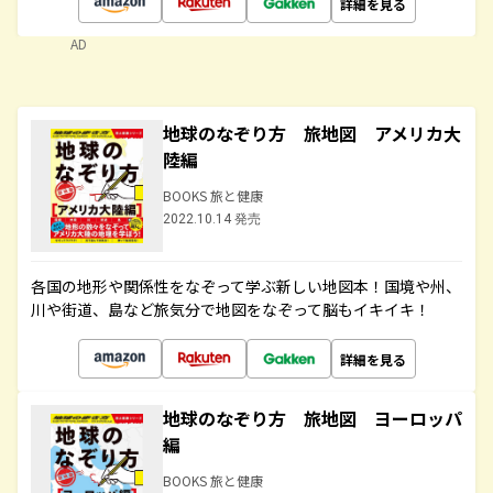
詳細を見る
AD
地球のなぞり方 旅地図 アメリカ大
陸編
BOOKS 旅と健康
2022.10.14 発売
各国の地形や関係性をなぞって学ぶ新しい地図本！国境や州、
川や街道、島など旅気分で地図をなぞって脳もイキイキ！
詳細を見る
地球のなぞり方 旅地図 ヨーロッパ
編
BOOKS 旅と健康