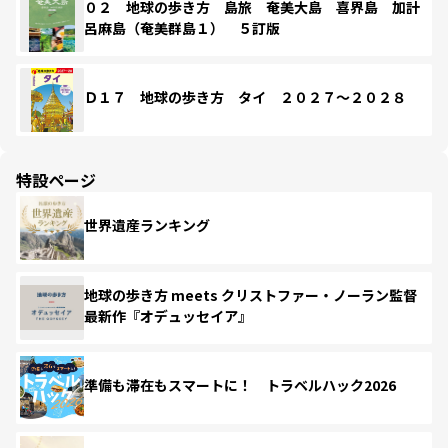
０２ 地球の歩き方 島旅 奄美大島 喜界島 加計
呂麻島（奄美群島１） ５訂版
Ｄ１７ 地球の歩き方 タイ ２０２７～２０２８
特設ページ
世界遺産ランキング
地球の歩き方 meets クリストファー・ノーラン監督
最新作『オデュッセイア』
準備も滞在もスマートに！ トラベルハック2026