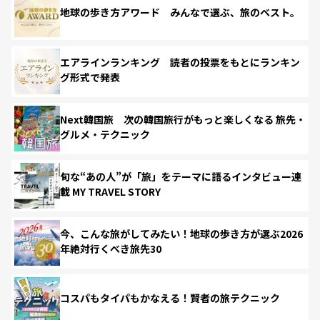
地球の歩き方アワード みんなで選ぶ、旅のベスト。
エアラインランキング 読者の投票をもとにランキン
グ形式で発表
Next韓国旅 次の韓国旅行がもっと楽しくなる 旅先・
グルメ・テクニック
旬な“あの人”が「旅」をテーマに語るインタビュー連
載 MY TRAVEL STORY
今、こんな旅がしてみたい！地球の歩き方が選ぶ2026
年絶対行くべき旅先30
コスパもタイパもかなえる！賢者の旅テクニック