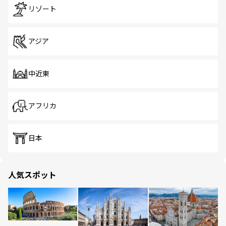
リゾート
アジア
中近東
アフリカ
日本
人気スポット