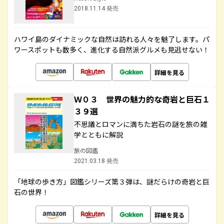
2018.11.14 発売
ハワイ島のダイナミックな自然は訪れる人々を魅了します。パ
ワースポットも数多く、進化する自然派グルメも見逃せない！
詳細を見る
Ｗ０３ 世界の魅力的な奇岩と巨石１
３９選
不思議とロマンに満ちた岩石の謎を旅の雑
学とともに解説
旅の図鑑
2021.03.18 発売
「地球の歩き方」図鑑シリーズ第３弾は、謎だらけの奇岩と巨
石の世界！
詳細を見る