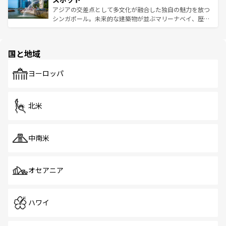
た文化、そして多様な観光資源が、訪れる旅人を魅了し続
うな絶景から文化的な体験まで、香港を存分に楽しみ尽く
アジアの交差点として多文化が融合した独自の魅力を放つ
ける。 なお、新着のタイ情報は
コンテンツ一覧
を参照して
そう。 なお、新着の香港情報は
コンテンツ一覧
を参照して
シンガポール。未来的な建築物が並ぶマリーナベイ、歴史
ほしい。
ほしい。
と伝統を感じられるエスニックタウン、多数の緑豊かな公
園や自然保護区など、自然が調和した近代的な景観と文化
の多様性あふれるカラフルな町は、どこを歩いても新しい
国と地域
発見がある。さらに、治安のよさや充実した公共交通機関
も、旅行者にとっては魅力的なポイント。グルメも豊富
で、ホーカーズは地元の風情を楽しめる外せないスポット
ヨーロッパ
だ。訪れる人を飽きさせないシンガポールで、多様な魅力
を体感しよう。 なお、新着のシンガポール情報は
コンテン
ツ一覧
を参照してほしい。
北米
中南米
オセアニア
ハワイ