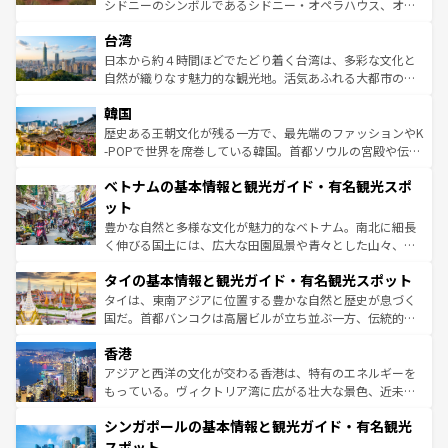
文化や歴史が息づいている。「アロハスピリット」と呼ば
シドニーのシンボルであるシドニー・オペラハウス、オー
情報は
コンテンツ一覧
を参照してほしい。
れるおもてなしの心で訪れる人々を迎えてくれるハワイの
ストラリア東海岸北部に広がる大サンゴ礁地帯グレートバ
人々、おいしいローカルフードやハワイアンミュージッ
台湾
リアリーフや大陸中央部にそびえるウルル（エアーズロッ
ク、伝統的なフラダンスなど、すべてがハワイの魅力を彩
ク）、タスマニアの美しい原生林やケアンズの熱帯雨林な
日本から約４時間ほどでたどり着く台湾は、多彩な文化と
っている。訪れるたびに新しい発見と感動が待っているハ
ど、見どころがたくさん。また、カフェやワイン、オージ
自然が織りなす魅力的な観光地。活気あふれる大都市の台
ワイを、存分に味わってほしい。 なお、新着のハワイ情報
ービーフなどの食文化も豊かで、美味しいものであふれて
北やノスタルジックな町並みが人気な九份（ジォウフェ
は
コンテンツ一覧
を参照してほしい。
韓国
いる。アクティビティも充実しており、サーフィンやダイ
ン）、静ひつな山岳地帯である台湾東部など、都市の喧騒
ビング、ハイキングなど、アウトドア好きにはたまらな
と山間の静けさが共存しており、訪れる人に新しい発見と
歴史ある王朝文化が残る一方で、最先端のファッションやK
い。オーストラリアの多彩な魅力を存分に味わいつくそ
驚きをもたらしてくれる。また、奥深い台湾の食文化も魅
-POPで世界を席巻している韓国。首都ソウルの宮殿や伝統
う。 なお、新着のオーストラリア情報は
コンテンツ一覧
を
力で、夜市などの屋台グルメから高級料理、ヘルシーで美
家屋が並ぶエリアでは韓国の歴史と文化に浸ることがで
参照してほしい。
ベトナムの基本情報と観光ガイド・有名観光スポ
容にもいいと評判のスイーツなど、バラエティ豊かな料理
き、地方に足を延ばせば四季折々の自然美を楽しむことが
が味わえる。 なお、新着の台湾情報は
コンテンツ一覧
を参
できる。そして、キムチや焼肉、絶品のストリートフード
ット
照してほしい。
まで、さまざまな韓国料理が待っている。夜には、韓国な
豊かな自然と多様な文化が魅力的なベトナム。南北に細長
らではのナイトライフも堪能できる。あたたかいホスピタ
く伸びる国土には、広大な田園風景や青々とした山々、世
リティに包まれながら、韓国の多彩な魅力を心ゆくまで味
界遺産に登録された壮大な自然景観が点在し、都市部では
わってみてほしい。 なお、新着の韓国情報は
コンテンツ一
タイの基本情報と観光ガイド・有名観光スポット
急速な発展と共に伝統が息づく。ハノイの古い町並みやホ
覧
を参照してほしい。
ーチミン市のフランス統治時代の建物も、独特の雰囲気を
タイは、東南アジアに位置する豊かな自然と歴史が息づく
醸し出している。また、バラエティの豊かさとおいしさで
国だ。首都バンコクは高層ビルが立ち並ぶ一方、伝統的な
世界中の食通を魅了してやまないベトナム料理も魅力のひ
寺院や市場がいたるところに点在し、古きよき文化と現代
香港
とつ。フォーやバインミー、ベトナムコーヒーなどは、ぜ
の活気が交差している。北部ではチェンマイなどの山岳地
ひ現地で味わいたい。どの地域を訪れてもあたたかい人々
帯で自然と触れ合い、南部ではプーケットやクラビの美し
アジアと西洋の文化が交わる香港は、特有のエネルギーを
が旅行者を迎えてくれるので、きっと忘れられない旅にな
いビーチでリゾート気分を楽しむことができる。タイ料理
もっている。ヴィクトリア湾に広がる壮大な景色、近未来
るはずだ。 なお、新着のベトナム情報は
コンテンツ一覧
を
は世界的に有名で、屋台から高級レストランまで味覚を刺
的なアートスポット、そして歴史と現代が融合した町並
参照してほしい。
シンガポールの基本情報と観光ガイド・有名観光
激する。気候は一年中温暖で、どの季節にも異なる楽しみ
み、どこを訪れても感動するはず。観光スポットが密集し
が待っている。親しみやすいタイの人々、仏教を中心とし
ており、効率よく見どころを回れるのも魅力。息をのむよ
スポット