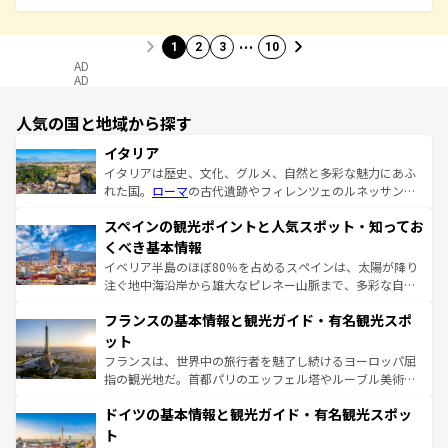
…
1
2
3
10
AD
AD
人気の国と地域から探す
イタリア
イタリアは歴史、文化、グルメ、自然と多彩な魅力にあふ
れた国。
ローマ
の古代遺跡やフィレンツェのルネッサンス
美術、ヴェネツィアの運河など、歴史あるスポットはもち
スペインの観光ポイントと人気スポット・知ってお
ろん、トスカーナの美しい田園風景やアマルフィ海岸の絶
景など、自然景観も見逃せない。観光の合間には、本場の
くべき基本情報
ピザやパスタなど、絶品のイタリア料理を堪能することも
イベリア半島のほぼ80％を占めるスペインは、太陽が降り
できる。朝目覚めてから夜眠るまで、すべての瞬間を楽し
注ぐ地中海沿岸から雄大なピレネー山脈まで、多彩な自然
ませてくれるイタリアで、忘れられない旅をしてみよう！
と文化が詰まったヨーロッパ屈指の旅行先だ。多様な地域
なお、新着のイタリア情報は
コンテンツ一覧
を参照してほ
フランスの基本情報と観光ガイド・有名観光スポ
文化が根付くこの国では、情熱的なフラメンコ、熱気あふ
しい。
れる闘牛、そして美味しいタパスが生活の一部となってい
ット
る。首都マドリードの洗練された雰囲気や、バルセロナの
フランスは、世界中の旅行者を魅了し続けるヨーロッパ屈
アートに溢れた街角から、地方では古代ローマ遺跡や中世
指の観光地だ。首都パリのエッフェル塔やルーブル美術館
の城塞都市、穏やかなビーチリゾートまで多彩な表情を見
といった象徴的なスポットから、田舎町の古風な美しさま
せる。地方によって風土や気候が異なるスペインはその個
ドイツの基本情報と観光ガイド・有名観光スポッ
で、幅広い魅力が詰まっている。華麗な宮殿、歴史的な大
性で訪れる人を魅了する。 なお、新着のスペイン情報は
コ
聖堂、美しいビーチ、そして豊かな自然が、訪れる者を心
ト
ンテンツ一覧
を参照してほしい。